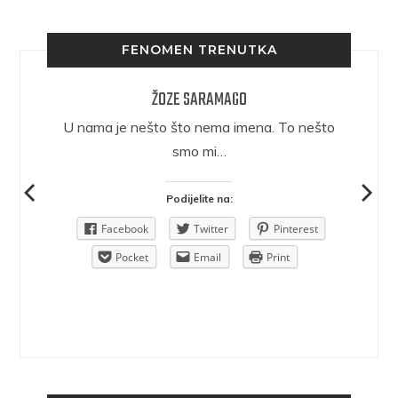
FENOMEN TRENUTKA
ŽOZE SARAMAGO
epričava
U nama je nešto što nema imena. To nešto
ra.
smo mi…
Podijelite na:
Pinterest
Facebook
Twitter
Pinterest
rint
Pocket
Email
Print