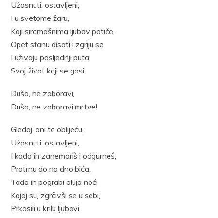
Užasnuti, ostavljeni;
I u svetome žaru,
Koji siromašnima ljubav potiče,
Opet stanu disati i zgriju se
I uživaju posljednji puta
Svoj život koji se gasi.
Dušo, ne zaboravi,
Dušo, ne zaboravi mrtve!
Gledaj, oni te oblijeću,
Užasnuti, ostavljeni,
I kada ih zanemariš i odgurneš,
Protrnu do na dno bića.
Tada ih pograbi oluja noći
Kojoj su, zgrčivši se u sebi,
Prkosili u krilu ljubavi,