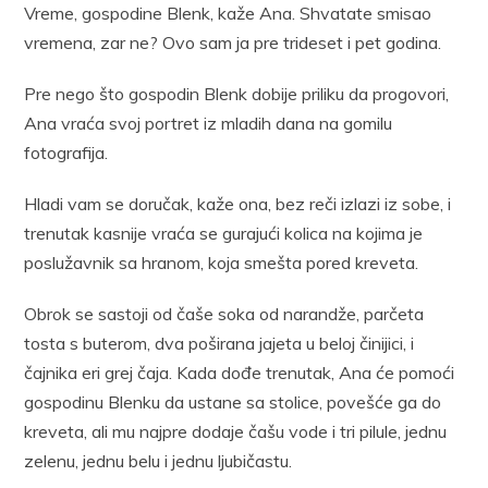
Vreme, gospodine Blenk, kaže Ana. Shvatate smisao
vremena, zar ne? Ovo sam ja pre trideset i pet godina.
Pre nego što gospodin Blenk dobije priliku da progovori,
Ana vraća svoj portret iz mladih dana na gomilu
fotografija.
Hladi vam se doručak, kaže ona, bez reči izlazi iz sobe, i
trenutak kasnije vraća se gurajući kolica na kojima je
poslužavnik sa hranom, koja smešta pored kreveta.
Obrok se sastoji od čaše soka od narandže, parčeta
tosta s buterom, dva poširana jajeta u beloj činijici, i
čajnika eri grej čaja. Kada dođe trenutak, Ana će pomoći
gospodinu Blenku da ustane sa stolice, povešće ga do
kreveta, ali mu najpre dodaje čašu vode i tri pilule, jednu
zelenu, jednu belu i jednu ljubičastu.