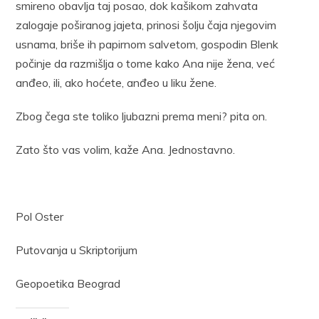
smireno obavlja taj posao, dok kašikom zahvata
zalogaje poširanog jajeta, prinosi šolju čaja njegovim
usnama, briše ih papirnom salvetom, gospodin Blenk
počinje da razmišlja o tome kako Ana nije žena, već
anđeo, ili, ako hoćete, anđeo u liku žene.
Zbog čega ste toliko ljubazni prema meni? pita on.
Zato što vas volim, kaže Ana. Jednostavno.
Pol Oster
Putovanja u Skriptorijum
Geopoetika Beograd