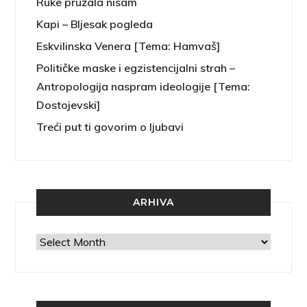
Ruke pružala nisam
Kapi – Bljesak pogleda
Eskvilinska Venera [Tema: Hamvaš]
Političke maske i egzistencijalni strah –
Antropologija naspram ideologije [Tema:
Dostojevski]
Treći put ti govorim o ljubavi
ARHIVA
Arhiva