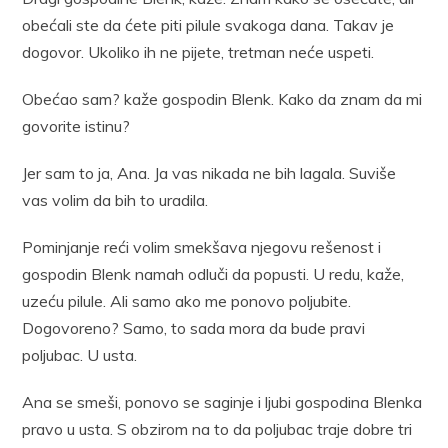
obećali ste da ćete piti pilule svakoga dana. Takav je
dogovor. Ukoliko ih ne pijete, tretman neće uspeti.
Obećao sam? kaže gospodin Blenk. Kako da znam da mi
govorite istinu?
Jer sam to ja, Ana. Ja vas nikada ne bih lagala. Suviše
vas volim da bih to uradila.
Pominjanje reći volim smekšava njegovu rešenost i
gospodin Blenk namah odluči da popusti. U redu, kaže,
uzeću pilule. Ali samo ako me ponovo poljubite.
Dogovoreno? Samo, to sada mora da bude pravi
poljubac. U usta.
Ana se smeši, ponovo se saginje i ljubi gospodina Blenka
pravo u usta. S obzirom na to da poljubac traje dobre tri