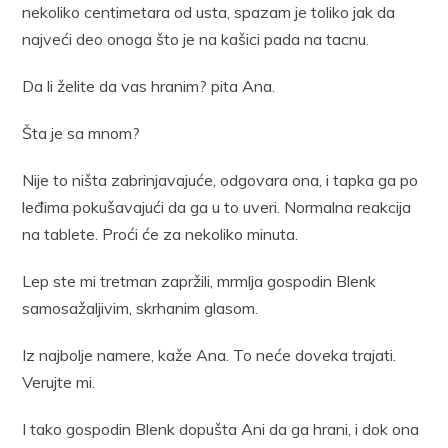
nekoliko centimetara od usta, spazam je toliko jak da
najveći deo onoga što je na kašici pada na tacnu.
Da li želite da vas hranim? pita Ana.
Šta je sa mnom?
Nije to ništa zabrinjavajuće, odgovara ona, i tapka ga po
leđima pokušavajući da ga u to uveri. Normalna reakcija
na tablete. Proći će za nekoliko minuta.
Lep ste mi tretman zapržili, mrmlja gospodin Blenk
samosažaljivim, skrhanim glasom.
Iz najbolje namere, kaže Ana. To neće doveka trajati.
Verujte mi.
I tako gospodin Blenk dopušta Ani da ga hrani, i dok ona