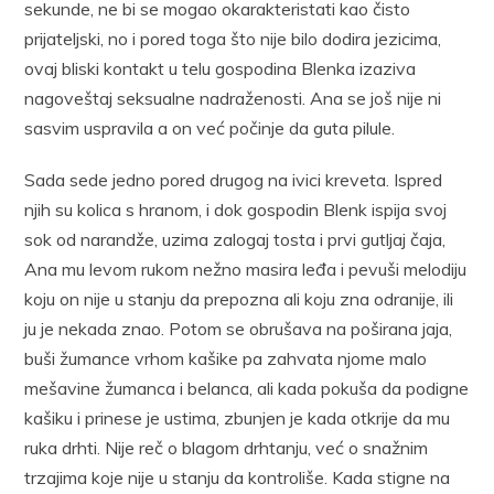
sekunde, ne bi se mogao okarakteristati kao čisto
prijateljski, no i pored toga što nije bilo dodira jezicima,
ovaj bliski kontakt u telu gospodina Blenka izaziva
nagoveštaj seksualne nadraženosti. Ana se još nije ni
sasvim uspravila a on već počinje da guta pilule.
Sada sede jedno pored drugog na ivici kreveta. Ispred
njih su kolica s hranom, i dok gospodin Blenk ispija svoj
sok od narandže, uzima zalogaj tosta i prvi gutljaj čaja,
Ana mu levom rukom nežno masira leđa i pevuši melodiju
koju on nije u stanju da prepozna ali koju zna odranije, ili
ju je nekada znao. Potom se obrušava na poširana jaja,
buši žumance vrhom kašike pa zahvata njome malo
mešavine žumanca i belanca, ali kada pokuša da podigne
kašiku i prinese je ustima, zbunjen je kada otkrije da mu
ruka drhti. Nije reč o blagom drhtanju, već o snažnim
trzajima koje nije u stanju da kontroliše. Kada stigne na