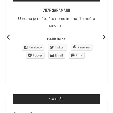
ŽOZE SARAMAGO
epričava
U nama je nešto što nema imena. To nešto
ra.
smo mi…
Podijelite na:
Pinterest
Facebook
Twitter
Pinterest
rint
Pocket
Email
Print
SVJEŽE