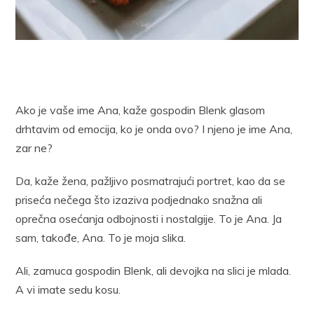
Ako je vaše ime Ana, kaže gospodin Blenk glasom
drhtavim od emocija, ko je onda ovo? I njeno je ime Ana,
zar ne?
Da, kaže žena, pažljivo posmatrajući portret, kao da se
priseća nečega što izaziva podjednako snažna ali
oprečna osećanja odbojnosti i nostalgije. To je Ana. Ja
sam, takođe, Ana. To je moja slika.
Ali, zamuca gospodin Blenk, ali devojka na slici je mlada.
A vi imate sedu kosu.