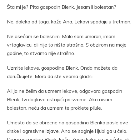
Šta mi je? Pita gospodin Blenk. Jesam li bolestan?
Ne, daleko od toga, kaže Ana. Lekovi spadaju u tretman.
Ne osećam se bolesnim. Malo sam umoran, imam
vrtoglavicu, ali nije to ništa strašno. S obzirom na moje
godine, to stvarno nije strašno.
Uzmite lekove, gospodine Blenk. Onda možete da
doručkujete. Mora da ste veoma gladni.
Ali ja ne želim da uzmem lekove, odgovara gospodin
Blenk, tvrdoglavo ostajući pri svome. Ako nisam
bolestan, neću da uzmem te proklete pilule.
Umesto da se obrecne na gospodina Blenka posle ove
drske i agresivne izjave, Ana se saginje i ljubi ga u čelo.
Dragi gospodine Blenk, kaže. Znam kako se osećate, ali