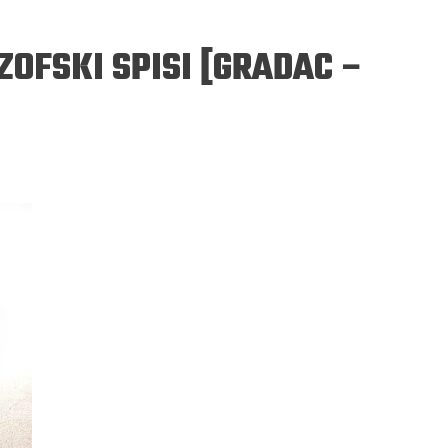
ZOFSKI SPISI [GRADAC –
ERGEJ JESENJIN
DRAGAN VELIKIĆ
 navikli na življenje pod
Literatura niti prepisuje, niti prep
, navikli smo da užižemo
život, već ga nanovo stvara.
ed ikonama, ali ne i pred
čovjekom.
Podijelite na:
Facebook
Twitter
Pinter
Podijelite na:
Pocket
Email
Print
Twitter
Pinterest