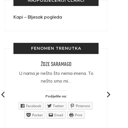
NAJPOSJEĆENIJI ČLANCI
Kapi – Bljesak pogleda
FENOMEN TRENUTKA
ŽOZE SARAMAGO
ričava
U nama je nešto što nema imena. To
nešto smo mi…
Podijelite na:
est
Facebook
Twitter
Pinterest
Pocket
Email
Print