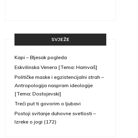
SVJEŽE
Kapi – Bljesak pogleda
Eskvilinska Venera [Tema: Hamvaš]
Političke maske i egzistencijalni strah –
Antropologija naspram ideologije
[Tema: Dostojevski]
Treći put ti govorim o ljubavi
Postoji svitanje duhovne svetlosti –
Izreke o jogi (172)