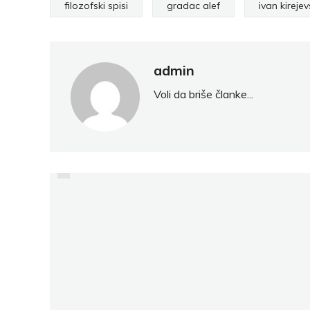
filozofski spisi
gradac alef
ivan kirejev
admin
Voli da briše članke...
PRETHODNO
CANE PARTIBREJKERS