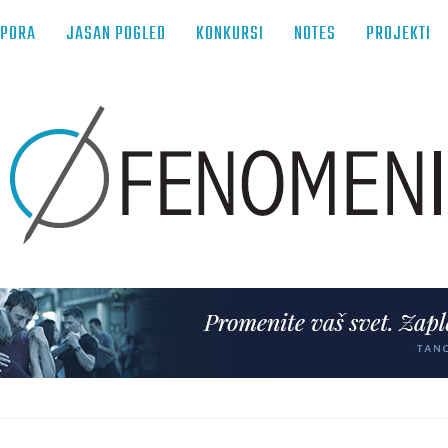
TPORA
JASAN POGLED
KONKURSI
NOTES
PROJEKTI