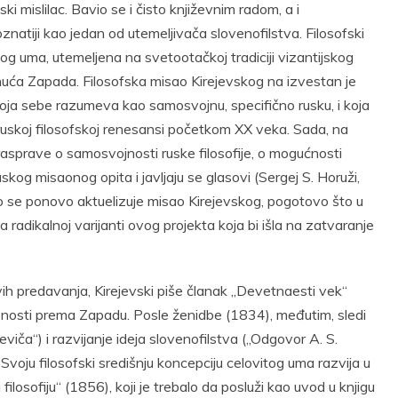
 mislilac. Bavio se i čisto književnim radom, a i
natiji kao jedan od utemeljivača slovenofilstva. Filosofski
tog uma, utemeljena na svetootačkoj tradiciji vizantijskog
nuća Zapada. Filosofska misao Kirejevskog na izvestan je
oja sebe razumeva kao samosvojnu, specifično rusku, i koja
ruskoj filosofskoj renesansi početkom XX veka. Sada, na
rasprave o samosvojnosti ruske filosofije, o mogućnosti
kog misaonog opita i javljaju se glasovi (Sergej S. Horuži,
ko se ponovo aktuelizuje misao Kirejevskog, pogotovo što u
adikalnoj varijanti ovog projekta koja bi išla na zatvaranje
vih predavanja, Kirejevski piše članak „Devetnaesti vek“
lonosti prema Zapadu. Posle ženidbe (1834), međutim, sledi
eviča“) i razvijanje ideja slovenofilstva („Odgovor A. S.
voju filosofski središnju koncepciju celovitog uma razvija u
losofiju“ (1856), koji je trebalo da posluži kao uvod u knjigu