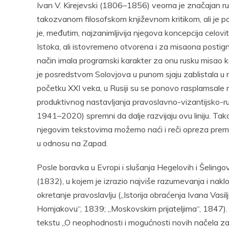
Ivan V. Kirejevski (1806–1856) veoma je značajan ruski
takozvanom filosofskom književnom kritikom, ali je poz
je, međutim, najzanimljivija njegova koncepcija celovi
Istoka, ali istovremeno otvorena i za misaona postig
način imala programski karakter za onu rusku misao k
je posredstvom Solovjova u punom sjaju zablistala u 
početku XXI veka, u Rusiji su se ponovo rasplamsale 
produktivnog nastavljanja pravoslavno-vizantijsko-rus
1941–2020) spremni da dalje razvijaju ovu liniju. Ta
njegovim tekstovima možemo naći i reči opreza prema r
u odnosu na Zapad.
Posle boravka u Evropi i slušanja Hegelovih i Šelingo
(1832), u kojem je izrazio najviše razumevanja i nak
okretanje pravoslavlju („Istorija obraćenja Ivana Vasilj
Homjakovu“, 1839; „Moskovskim prijateljima“, 1847). S
tekstu „O neophodnosti i mogućnosti novih načela za fi