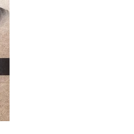
t
Email
Print