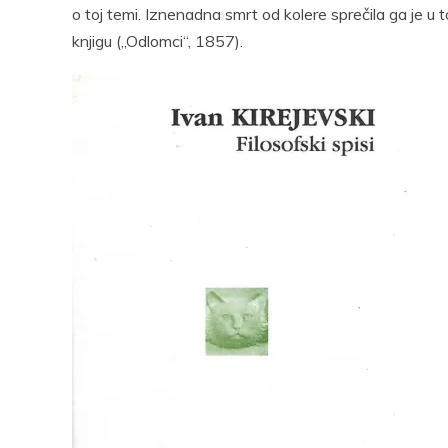
o toj temi. Iznenadna smrt od kolere sprečila ga je u
knjigu („Odlomci“, 1857).