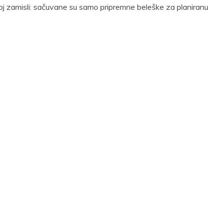
 toj zamisli: sačuvane su samo pripremne beleške za planiranu