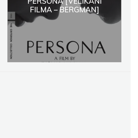
PERSONA [VELIKANI
FILMA – BERGMAN]