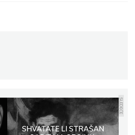
t
Email
Print
SLEDEĆE
SHVATATE LI STRAŠAN