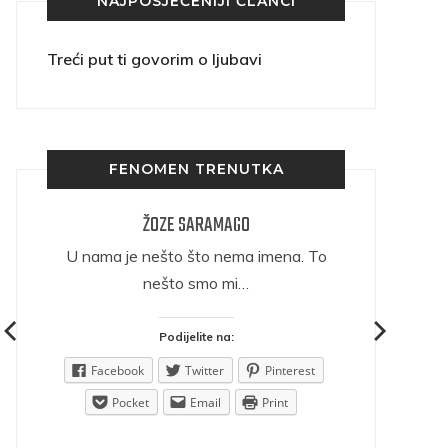
NAJPOSJEĆENIJI ČLANCI
Treći put ti govorim o ljubavi
FENOMEN TRENUTKA
ŽOZE SARAMAGO
ričava
U nama je nešto što nema imena. To
nešto smo mi…
Podijelite na:
est
Facebook
Twitter
Pinterest
Pocket
Email
Print