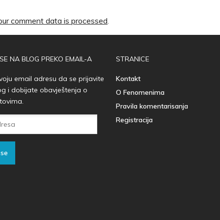
ur comment data is processed
.
 SE NA BLOG PREKO EMAIL-A
STRANICE
voju email adresu da se prijavite
Kontakt
og i dobijate obavještenja o
O Fenomenima
tovima.
Pravila komentarisanja
Registracija
 se