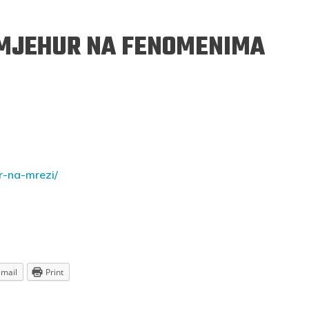
 MJEHUR NA FENOMENIMA
ERGEJ JESENJIN
DRAGAN VELIKIĆ
r-na-mrezi/
 navikli na življenje pod
Literatura niti prepisuje, niti prep
, navikli smo da užižemo
život, već ga nanovo stvara.
ed ikonama, ali ne i pred
čovjekom.
Podijelite na:
Facebook
Twitter
Pinter
Podijelite na:
Email
Print
Pocket
Email
Print
Twitter
Pinterest