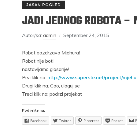
JASAN POGLED
JADI JEDNOG ROBOTA –
Autor/ka:
admin
September 24, 2015
Robot pozdrzava Mjehura!
Robot nije bot!
RAJKO GRLIĆ
S
nastavljamo glasanje!
Prvi klik na:
http://www.superste.net/project/mjehu
rosečni
Nema na Balkanu lakoće, čak ni one
Mi smo se
Drugi klik na: Cao, uloguj se
di imaju
nepodnošljive, Balkanu više pristaje
mjesečinom
Treci klik na: podrzi projekat
naslov “Nepodnošljiva težina postojanja”
svijeće pr
Podijelite na:
Podijelite na:
Facebook
Twitter
Pinterest
Pocket
rest
Facebook
Twitter
Pinterest
Facebook
Pocket
Email
Print