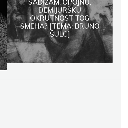
SADIZAM, OPOJNU,
DEMIJURŠKU
OKRUTNOST TOG
SMEHA? [TEMA: BRUNO
ŠULC]