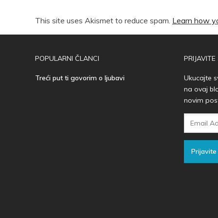
This site uses Akismet to reduce spam.
Learn how yo
POPULARNI ČLANCI
PRIJAVITE
Treći put ti govorim o ljubavi
Ukucajte s
na ovaj bl
novim pos
Email
Adresa
Prijavite