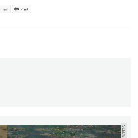
Email
Print
SLEDEĆE