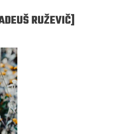
ADEUŠ RUŽEVIČ]
ERGEJ JESENJIN
DRAGAN VELIKIĆ
 navikli na življenje pod
Literatura niti prepisuje, niti prep
, navikli smo da užižemo
život, već ga nanovo stvara.
ed ikonama, ali ne i pred
čovjekom.
Podijelite na:
Facebook
Twitter
Pinter
Podijelite na:
Pocket
Email
Print