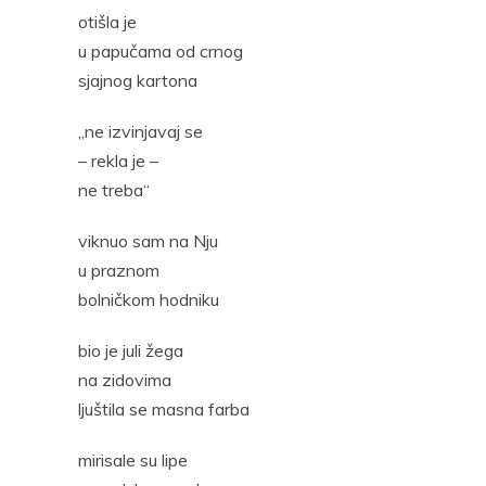
otišla je
u papučama od crnog
sjajnog kartona
„ne izvinjavaj se
– rekla je –
ne treba“
viknuo sam na Nju
u praznom
bolničkom hodniku
bio je juli žega
na zidovima
ljuštila se masna farba
mirisale su lipe