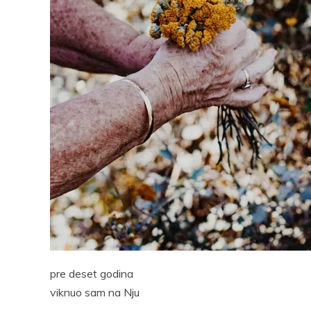
Facebook
Pocket
Email
Print
Pocke
pre deset godina
viknuo sam na Nju