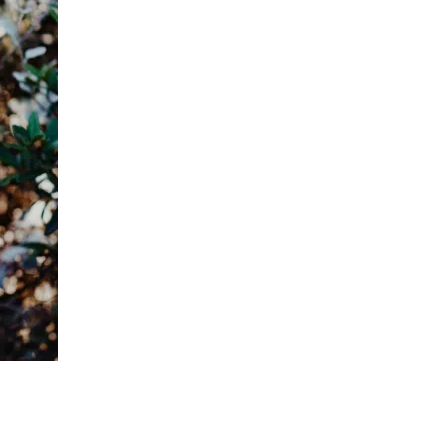
Twitter
Pinterest
t
Email
Print