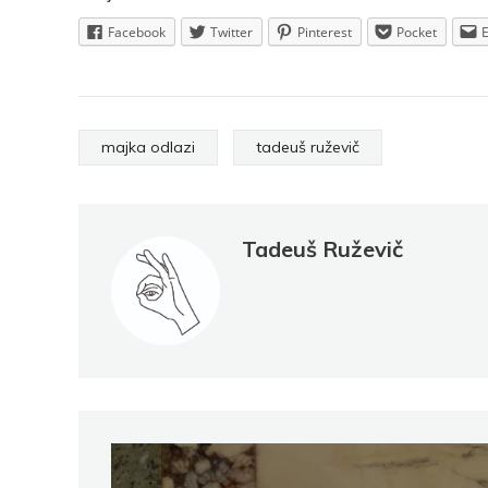
Facebook
Twitter
Pinterest
Pocket
majka odlazi
tadeuš ruževič
Tadeuš Ruževič