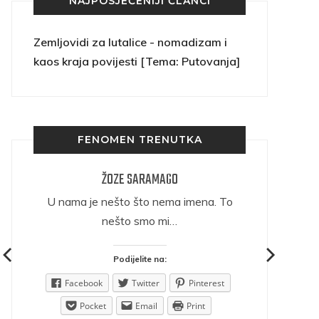
NAJPOSJEĆENIJI ČLANCI
Zemljovidi za lutalice - nomadizam i
kaos kraja povijesti [Tema: Putovanja]
FENOMEN TRENUTKA
ŽOZE SARAMAGO
ričava
U nama je nešto što nema imena. To
nešto smo mi…
Podijelite na:
est
Facebook
Twitter
Pinterest
Pocket
Email
Print