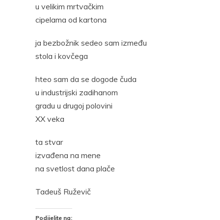
u velikim mrtvačkim
cipelama od kartona
ja bezbožnik sedeo sam između
stola i kovčega
hteo sam da se dogode čuda
u industrijski zadihanom
gradu u drugoj polovini
XX veka
ta stvar
izvađena na mene
na svetlost dana plače
Tadeuš Ruževič
Podijelite na: