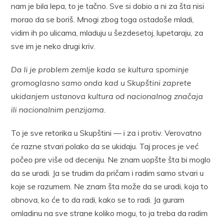
nam je bila lepa, to je tačno. Sve si dobio a ni za šta nisi
morao da se boriš. Mnogi zbog toga ostadoše mladi,
vidim ih po ulicama, mladuju u šezdesetoj, lupetaraju, za
sve im je neko drugi kriv.
Da li je problem zemlje kada se kultura spominje
gromoglasno samo onda kad u Skupštini zaprete
ukidanjem ustanova kultura od nacionalnog značaja
ili nacionalnim penzijama.
To je sve retorika u Skupštini — i za i protiv. Verovatno
će razne stvari polako da se ukidaju. Taj proces je već
počeo pre više od deceniju. Ne znam uopšte šta bi moglo
da se uradi. Ja se trudim da pričam i radim samo stvari u
koje se razumem. Ne znam šta može da se uradi, koja to
obnova, ko će to da radi, kako se to radi. Ja guram
omladinu na sve strane koliko mogu, to ja treba da radim