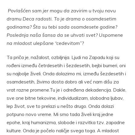
Povlašćen sam jer mogu da zavirim u tvoju novu
dramu Deca radosti. To je drama o osamdesetim
godinama? Šta su tebi sada osamdesete godine?
Poslednja naša šansa da se uhvati svet? Uspomene
na mladost ulepšane “cedevitom”?
Ta priča je, nažalost, ozbiljnija. Ljudi na Zapadu koji su
rođeni između četrdesetih i šezdesetih, bejbi bumeri, oni
su najbolje živeli. Onda dolazimo mi, između šezdesetih i
osamdesetih, živimo dosta dobro ali već nam dišu za
vrat razne promene.Tu je i određena dekadencija. Dakle,
sve one bitne tekovine, individualizam, slobodna ljubav,
lep život, sve to prelazi u nešto drugo. Onda dolazi
potpuno novo vreme. Mi smo tada živeli kraj jedne
epohe, kraj humanizma, slobode i razvitka tzv. zapadne
kulture. Onda je počelo naličje svega toga. A mladost