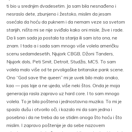
ti bio u srednjim dvadesetim. Ja sam bila nesnađeno i
nesraslo dete, zbunjeno i žestoko, mislim da jesam
osećala da hoću da puknem i da nemam veze sa svetom
starijih, ništa mi se nije sviđalo kako oni misle, žive i rade.
Da li sam sada ja postala ta starija ili sam ista ona, ne
znam. I tada a i sada sam mnogo više volela američku
scenu sedamdesetih, Njujork CBGB, Džoni Tanders,
Njujork dols, Peti Smit, Detroit, Studžis, MC5. To sam
volela malo više od te prvoligaške britanske pank scene.
Ono “God save the queen” mi je uvek bilo malo onako,
kao — pas laje a ne ujeda, više neki štos. Onda je moja
generacija rasla zapravo uz hard core. I to sam mnogo
volela. To je bila poštena i jednostavna muzika. To mi je
spaslo dušu i otvorilo oči, i kazalo mi da sam jedna i
posebna i da ne treba da se stidim onoga što hoću i što
mislim. I zapravo poštenije je da sebe nazovem