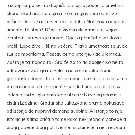
razbojnici, pa se i razbojnički bacaju u posao, a umetnici
skoro nikad nisu razbojnici. To su uglavnom osetljive
dušice. Da li se neko seća ko je dobio Nobelovu nagradu
umesto Tolstoja? Džojs je životinjski patio za svojom
zemljom i strasno je mrzeo. Onoliki pamflet pisci došli i
prošli. Lepo živeli, išli na večere. Prava umetnost se uvek
s..e po moćnicima. Postavićemo pitanje. Kao u krimiću.
Zašto je taj napao to? Šta će za to da dobije? Kome to
odgovara? Zato ja ne volim i ne cenim takozvanu
građansku dramu. Kao, ovi su dobri, ovi su zli, pa mi samo
da maknemo ove zle, pa će sve da bude u redu, da svi
jedemo torte i gledamo lepe ulice i vitki se ogledamo u
čistim izlozima. Građanska takozvana drama pokušava
od istorije da napravi demona sudbine. A istorija to nije.
Istorija je samo priča o tome kako neki jednom pobede a
drugi pobede drugi put. Demon sudbine je u neizrecivom