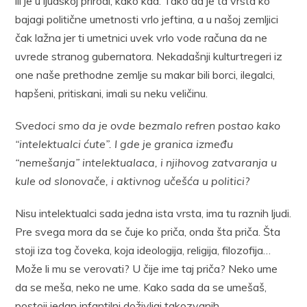
ili je u ljudskoj prirodi, kako kad. Tako da je ta vrsta ko
bajagi politične umetnosti vrlo jeftina, a u našoj zemljici
čak lažna jer ti umetnici uvek vrlo vode računa da ne
uvrede stranog gubernatora. Nekadašnji kulturtregeri iz
one naše prethodne zemlje su makar bili borci, ilegalci,
hapšeni, pritiskani, imali su neku veličinu.
Svedoci smo da je ovde bezmalo refren postao kako
“intelektualci ćute”. I gde je granica između
“nemešanja” intelektualaca, i njihovog zatvaranja u
kule od slonovače, i aktivnog učešća u politici?
Nisu intelektualci sada jedna ista vrsta, ima tu raznih ljudi.
Pre svega mora da se čuje ko priča, onda šta priča. Šta
stoji iza tog čoveka, koja ideologija, religija, filozofija…
Može li mu se verovati? U čije ime taj priča? Neko ume
da se meša, neko ne ume. Kako sada da se umešaš,
postoji jedan infantilni doživljaj takozvanih