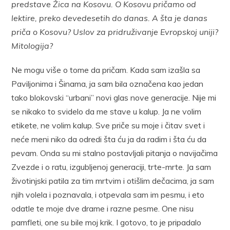
predstave Žica na Kosovu. O Kosovu pričamo od
lektire, preko devedesetih do danas. A šta je danas
priča o Kosovu? Uslov za pridruživanje Evropskoj uniji?
Mitologija?
Ne mogu više o tome da pričam. Kada sam izašla sa
Paviljonima i Šinama, ja sam bila označena kao jedan
tako blokovski “urbani” novi glas nove generacije. Nije mi
se nikako to svidelo da me stave u kalup. Ja ne volim
etikete, ne volim kalup. Sve priče su moje i čitav svet i
neće meni niko da odredi šta ću ja da radim i šta ću da
pevam. Onda su mi stalno postavljali pitanja o navijačima
Zvezde i o ratu, izgubljenoj generaciji, trte-mrte. Ja sam
životinjski patila za tim mrtvim i otišlim dečacima, ja sam
njih volela i poznavala, i otpevala sam im pesmu, i eto
odatle te moje dve drame i razne pesme. One nisu
pamfleti, one su bile moj krik. I gotovo, to je pripadalo