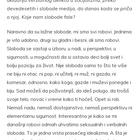
devedesetih i slobode medija, do danas kada se priča
o njoj. Koje nam slobode fale?
Naravno da su lažne slobode, mi smo svi robovi. Jednima
je vrlo udobno, drugi su gladni i besni, ali smo robovi.
Sloboda se sastoji u izboru, u nadi, u perspektivi, u
sigurnosti, u mogućnosti da si ostavio deci bolji svet i
bolju poziciju za život. Nije sloboda samo to što te više
ne biju ni otac, ni pop, ni učitelj, ni muž, ni gazda, ni
komesar, odnosno, kako koga, gazde i muževi ponegde i
biju. Sad možeš da poživotinjiš, da ideš polugo, da trošiš
svoje telo, novac i vreme kako ti hoćeš. Opet si rob.
Nemaš nadu, nemaš dostojanstvo, nemaš perspektivu ni
elementarnu sigurnost. Interesantno je kako se mi
današnji robovi odmah uhvatimo seksualnih i verbalnih
sloboda. To je jedna vrsta prasećeg idealizma. A šta je