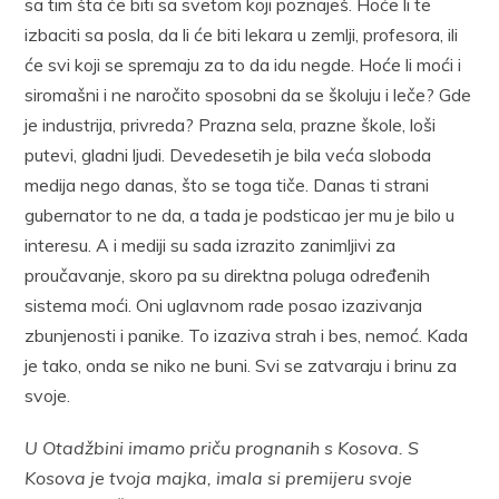
sa tim šta će biti sa svetom koji poznaješ. Hoće li te
izbaciti sa posla, da li će biti lekara u zemlji, profesora, ili
će svi koji se spremaju za to da idu negde. Hoće li moći i
siromašni i ne naročito sposobni da se školuju i leče? Gde
je industrija, privreda? Prazna sela, prazne škole, loši
putevi, gladni ljudi. Devedesetih je bila veća sloboda
medija nego danas, što se toga tiče. Danas ti strani
gubernator to ne da, a tada je podsticao jer mu je bilo u
interesu. A i mediji su sada izrazito zanimljivi za
proučavanje, skoro pa su direktna poluga određenih
sistema moći. Oni uglavnom rade posao izazivanja
zbunjenosti i panike. To izaziva strah i bes, nemoć. Kada
je tako, onda se niko ne buni. Svi se zatvaraju i brinu za
svoje.
U Otadžbini imamo priču prognanih s Kosova. S
Kosova je tvoja majka, imala si premijeru svoje