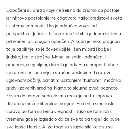
Odbačeni su oni za koje ne želimo da znamo da postoje
jer njihovo postojanje ne odgovara našoj predstavi sveta
i sistemu vrednosti. I ko je odbačen zavisi od
perspektive. Jedan isti čovek može biti u jednom sistemu
prihvaćen a u drugom odbačen. A kada je neko prognan,
to je ozbiljnije, to je čovek koji je lišen milosti i božje i
ljudske, i to je strašno. Mnogi su sada i odbačeni, i
prognani, i izgubljeni, i lako ih je odvesti u propast. Vode
se ratovi i oni ostavljaju strašne posledice. Ti ratovi
uglavnom počinju bahatim uplitanjem “humanih” moćnika
iz civilizovanih sredina. Nama to sigurno zvuči poznato.
Mislim da upravo sada živimo reakciju na tu zapravo
diktaturu moćne liberalne manjine. Pri čemu smo rasli
upravo po tom sistemu vrednosti i tako se formirali u
vremenu gde je izgledalo da će sve to da traje i da bude
sve lepše i lepše. A iza toga su stajale sile koje su se