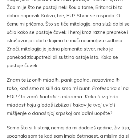
Žao mi je što ne postoji neki šou o tome, Britanci bi to
dobro napravili. Kakva, bre, EU? Stvar se raspada. O
čemu mi pričamo. Što se tiče mitologije, ona služi da bi se
učilo kako se postaje čovek i heroj kroz razne prepreke i
iskušavanja i obrte kojima te muči neumoljiva sudbina.
Znači, mitologija je jedna plemenita stvar, neko je
ponekad zloupotrebi ali suština ostaje ista. Kako se
postaje čovek.
Znam te iz onih mladih, pank godina, nazovimo ih
tako, kad smo mislili da smo mi bunt. Profesorka si na
FDU što znači kontakt s mladima. Kako ti izgleda
mladost koju gledaš izbliza i kakav je tvoj uvid i
mišljenje o današnjoj srpskoj omladini uopšte?
Samo što si ti stariji, nemoj da mi dodaješ godine, živ ti ja,
upoznala sam te kad sam imala četrnaest, a mislim da si