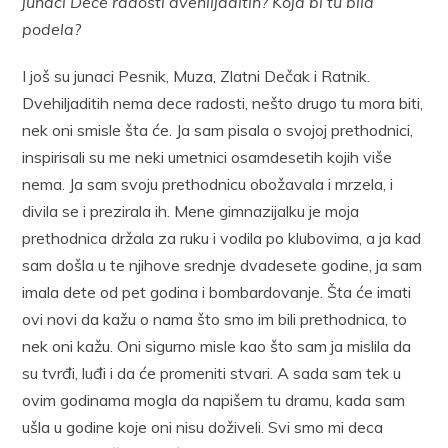
junaci Dece radosti dvehiljaditih? Koja bi tu bila
podela?
I još su junaci Pesnik, Muza, Zlatni Dečak i Ratnik.
Dvehiljaditih nema dece radosti, nešto drugo tu mora biti,
nek oni smisle šta će. Ja sam pisala o svojoj prethodnici,
inspirisali su me neki umetnici osamdesetih kojih više
nema. Ja sam svoju prethodnicu obožavala i mrzela, i
divila se i prezirala ih. Mene gimnazijalku je moja
prethodnica držala za ruku i vodila po klubovima, a ja kad
sam došla u te njihove srednje dvadesete godine, ja sam
imala dete od pet godina i bombardovanje. Šta će imati
ovi novi da kažu o nama što smo im bili prethodnica, to
nek oni kažu. Oni sigurno misle kao što sam ja mislila da
su tvrđi, luđi i da će promeniti stvari. A sada sam tek u
ovim godinama mogla da napišem tu dramu, kada sam
ušla u godine koje oni nisu doživeli. Svi smo mi deca