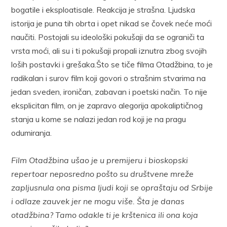
bogatile i eksploatisale. Reakcija je strašna. Ljudska
istorija je puna tih obrta i opet nikad se čovek neće moći
naučiti. Postojali su ideološki pokušaji da se ograniči ta
vrsta moći, ali su i ti pokušaji propali iznutra zbog svojih
loših postavki i grešaka.Što se tiče filma Otadžbina, to je
radikalan i surov film koji govori o strašnim stvarima na
jedan sveden, ironičan, zabavan i poetski način. To nije
eksplicitan film, on je zapravo alegorija apokaliptičnog
stanja u kome se nalazi jedan rod koji je na pragu
odumiranja.
Film Otadžbina ušao je u premijeru i bioskopski
repertoar neposredno pošto su društvene mreže
zapljusnula ona pisma ljudi koji se opraštaju od Srbije
i odlaze zauvek jer ne mogu više. Šta je danas
otadžbina? Tamo odakle ti je krštenica ili ona koja