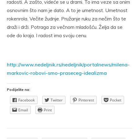
radosti. A zašto, videće se u drami. To ima veze sa onim
osnovnim što nam je dato. A to je umetnost. Umetnost
rokenrola. Večite žudnje. Pružanje ruku za nečim što te
draži i drži. Potraga za večnom mladošću. Želja da se
ode do kraja. I radost ima svoju cenu.
http://www.nedeljnik.rs/nedeljnik/portalnews/milena-
markovic-robovi-smo-praseceg-idealizma
Podijelite na:
Facebook
Twitter
Pinterest
Pocket
Email
Print