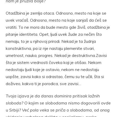
nam je pružila bolje?
Otadžbina je zemlja otaca. Odnosno, mesto na koje se
uvek vraćaš. Odnosno, mesto na koje sanjaš da ćeš se
vratiti. To ne mora da bude mesto gde živiš, otadžbina je
pitanje identiteta. Opet, ljudi uvek žude za nečim što
nemaju, to je u njihovoj prirodi. Nekad je ta žudnja
konstruktivna, pa iz nje nastaju plemenite stvari,
umetnost, nauka, progres. Nekad je destruktivna.Zavisi
šta je sistem vrednosti čoveka koji je otišao. Nekom
nedostaju ljudi koje je ostavio, nekom ne nedostaju
uopšte, zavisi kako si odrastao, čemu su te učili, šta si
doživeo, kakva ti je porodica, sve zavisi…
Tvoja izjava je da danas dominira pritisak lažnih
sloboda? O kojim se slobodama nismo dogovorili ovde
u Srbiji? Već pola veka se priča o slobodama, od onog
ukidanja verbalnog delikta u socijalizmu, preko