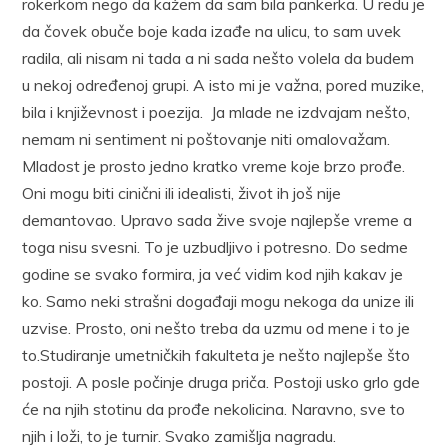
rokerkom nego da kažem da sam bila pankerka. U redu je
da čovek obuče boje kada izađe na ulicu, to sam uvek
radila, ali nisam ni tada a ni sada nešto volela da budem
u nekoj određenoj grupi. A isto mi je važna, pored muzike,
bila i književnost i poezija. Ja mlade ne izdvajam nešto,
nemam ni sentiment ni poštovanje niti omalovažam.
Mladost je prosto jedno kratko vreme koje brzo prođe.
Oni mogu biti cinični ili idealisti, život ih još nije
demantovao. Upravo sada žive svoje najlepše vreme a
toga nisu svesni. To je uzbudljivo i potresno. Do sedme
godine se svako formira, ja već vidim kod njih kakav je
ko. Samo neki strašni događaji mogu nekoga da unize ili
uzvise. Prosto, oni nešto treba da uzmu od mene i to je
to.Studiranje umetničkih fakulteta je nešto najlepše što
postoji. A posle počinje druga priča. Postoji usko grlo gde
će na njih stotinu da prođe nekolicina. Naravno, sve to
njih i loži, to je turnir. Svako zamišlja nagradu.