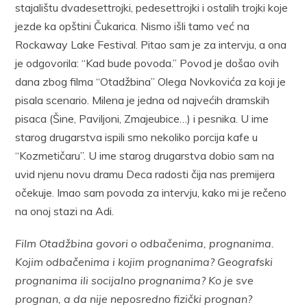
stajalištu dvadesettrojki, pedesettrojki i ostalih trojki koje
jezde ka opštini Čukarica. Nismo išli tamo već na
Rockaway Lake Festival. Pitao sam je za intervju, a ona
je odgovorila: “Kad bude povoda.” Povod je došao ovih
dana zbog filma “Otadžbina” Olega Novkovića za koji je
pisala scenario. Milena je jedna od najvećih dramskih
pisaca (Šine, Paviljoni, Zmajeubice…) i pesnika. U ime
starog drugarstva ispili smo nekoliko porcija kafe u
“Kozmetičaru”. U ime starog drugarstva dobio sam na
uvid njenu novu dramu Deca radosti čija nas premijera
očekuje. Imao sam povoda za intervju, kako mi je rečeno
na onoj stazi na Adi.
Film Otadžbina govori o odbačenima, prognanima.
Kojim odbačenima i kojim prognanima? Geografski
prognanima ili socijalno prognanima? Ko je sve
prognan, a da nije neposredno fizički prognan?