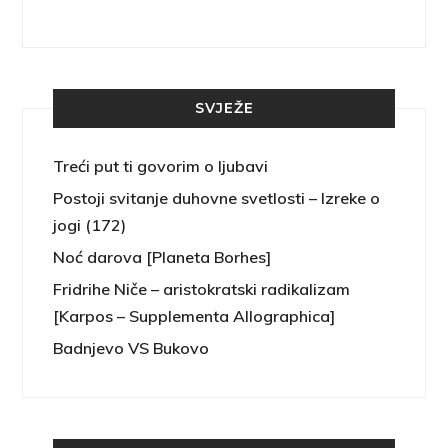
SVJEŽE
Treći put ti govorim o ljubavi
Postoji svitanje duhovne svetlosti – Izreke o
jogi (172)
Noć darova [Planeta Borhes]
Fridrihe Niče – aristokratski radikalizam
[Karpos – Supplementa Allographica]
Badnjevo VS Bukovo