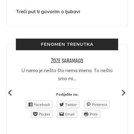
Treći put ti govorim o ljubavi
FENOMEN TRENUTKA
ŽOZE SARAMAGO
epričava
U nama je nešto što nema imena. To nešto
ra.
smo mi…
Podijelite na:
Pinterest
Facebook
Twitter
Pinterest
rint
Pocket
Email
Print