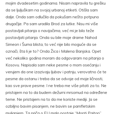
mojim dvadesetim godinama. Nisam napravila tu grešku
da se ljuljuškam na svojoj urbanoj etiketi. Otišla sam
dalje. Onda sam odlučila da pokušam nešto potpuno
drugačije. Pa sam uradila Brod za lutke. Nisu mi više
postavljali pitanja o navijačima, već mi je bilo teže
postavljati pitanja. Onda su bile moje drame Nahod
Simeon i Šuma blista, to već nije bilo moguće da se
označi, šta li je to? Onda Žica i Malena Banjska. Opet
već nekoliko godina moram da odgovaram na pitanja o
Kosovu. Napisala sam neke pesme o mom osećanju i
verujem da one izazivaju ljubav i patnju, verovatno će te
pesme da ostanu i treba da se odvoje od moje ličnosti,
kao sve prave pesme. I ne treba me više pitati za to. Ne
pristajem na to da budem dežurni mrsomud na određene
teme. Ne pristajem na to da me koriste mediji. Ja se
ozbiljno bavim pisanjem, ne bavim se pamfletskim
muljanjem. Ta priča o EU malo postaje “Monti Pajton”.