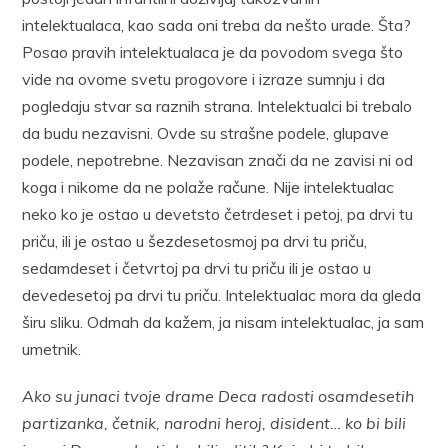
intelektualaca, kao sada oni treba da nešto urade. Šta?
Posao pravih intelektualaca je da povodom svega što
vide na ovome svetu progovore i izraze sumnju i da
pogledaju stvar sa raznih strana. Intelektualci bi trebalo
da budu nezavisni. Ovde su strašne podele, glupave
podele, nepotrebne. Nezavisan znači da ne zavisi ni od
koga i nikome da ne polaže račune. Nije intelektualac
neko ko je ostao u devetsto četrdeset i petoj, pa drvi tu
priču, ili je ostao u šezdesetosmoj pa drvi tu priču,
sedamdeset i četvrtoj pa drvi tu priču ili je ostao u
devedesetoj pa drvi tu priču. Intelektualac mora da gleda
širu sliku. Odmah da kažem, ja nisam intelektualac, ja sam
umetnik.
Ako su junaci tvoje drame Deca radosti osamdesetih
partizanka, četnik, narodni heroj, disident… ko bi bili