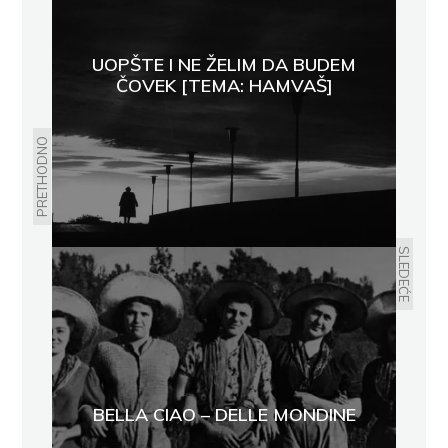
UOPŠTE I NE ŽELIM DA BUDEM
ČOVEK [TEMA: HAMVAŠ]
PRETHODNO
SLEDEĆE
BELLA CIAO – DELLE MONDINE