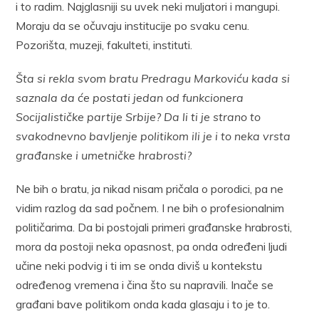
i to radim. Najglasniji su uvek neki muljatori i mangupi.
Moraju da se očuvaju institucije po svaku cenu.
Pozorišta, muzeji, fakulteti, instituti.
Šta si rekla svom bratu Predragu Markoviću kada si
saznala da će postati jedan od funkcionera
Socijalističke partije Srbije? Da li ti je strano to
svakodnevno bavljenje politikom ili je i to neka vrsta
građanske i umetničke hrabrosti?
Ne bih o bratu, ja nikad nisam pričala o porodici, pa ne
vidim razlog da sad počnem. I ne bih o profesionalnim
političarima. Da bi postojali primeri građanske hrabrosti,
mora da postoji neka opasnost, pa onda određeni ljudi
učine neki podvig i ti im se onda diviš u kontekstu
određenog vremena i čina što su napravili. Inače se
građani bave politikom onda kada glasaju i to je to.