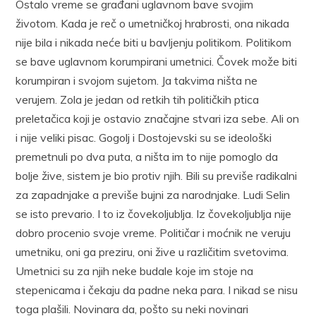
Ostalo vreme se građani uglavnom bave svojim
životom. Kada je reč o umetničkoj hrabrosti, ona nikada
nije bila i nikada neće biti u bavljenju politikom. Politikom
se bave uglavnom korumpirani umetnici. Čovek može biti
korumpiran i svojom sujetom. Ja takvima ništa ne
verujem. Zola je jedan od retkih tih političkih ptica
preletačica koji je ostavio značajne stvari iza sebe. Ali on
i nije veliki pisac. Gogolj i Dostojevski su se ideološki
premetnuli po dva puta, a ništa im to nije pomoglo da
bolje žive, sistem je bio protiv njih. Bili su previše radikalni
za zapadnjake a previše bujni za narodnjake. Ludi Selin
se isto prevario. I to iz čovekoljublja. Iz čovekoljublja nije
dobro procenio svoje vreme. Političar i moćnik ne veruju
umetniku, oni ga preziru, oni žive u različitim svetovima.
Umetnici su za njih neke budale koje im stoje na
stepenicama i čekaju da padne neka para. I nikad se nisu
toga plašili. Novinara da, pošto su neki novinari