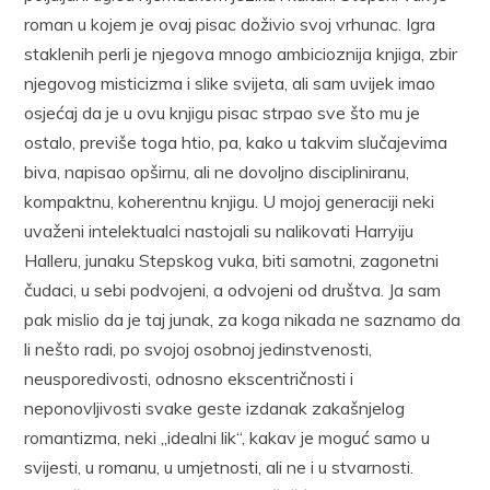
roman u kojem je ovaj pisac doživio svoj vrhunac. Igra
staklenih perli je njegova mnogo ambicioznija knjiga, zbir
njegovog misticizma i slike svijeta, ali sam uvijek imao
osjećaj da je u ovu knjigu pisac strpao sve što mu je
ostalo, previše toga htio, pa, kako u takvim slučajevima
biva, napisao opširnu, ali ne dovoljno discipliniranu,
kompaktnu, koherentnu knjigu. U mojoj generaciji neki
uvaženi intelektualci nastojali su nalikovati Harryiju
Halleru, junaku Stepskog vuka, biti samotni, zagonetni
čudaci, u sebi podvojeni, a odvojeni od društva. Ja sam
pak mislio da je taj junak, za koga nikada ne saznamo da
li nešto radi, po svojoj osobnoj jedinstvenosti,
neusporedivosti, odnosno ekscentričnosti i
neponovljivosti svake geste izdanak zakašnjelog
romantizma, neki „idealni lik“, kakav je moguć samo u
svijesti, u romanu, u umjetnosti, ali ne i u stvarnosti.