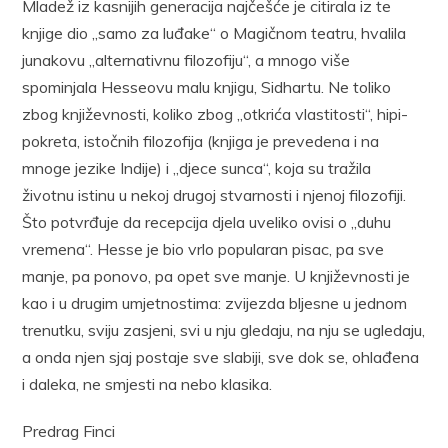
Mladež iz kasnijih generacija najčešće je citirala iz te
knjige dio „samo za luđake“ o Magičnom teatru, hvalila
junakovu „alternativnu filozofiju“, a mnogo više
spominjala Hesseovu malu knjigu, Sidhartu. Ne toliko
zbog književnosti, koliko zbog „otkrića vlastitosti“, hipi-
pokreta, istočnih filozofija (knjiga je prevedena i na
mnoge jezike Indije) i „djece sunca“, koja su tražila
životnu istinu u nekoj drugoj stvarnosti i njenoj filozofiji.
Što potvrđuje da recepcija djela uveliko ovisi o „duhu
vremena“. Hesse je bio vrlo popularan pisac, pa sve
manje, pa ponovo, pa opet sve manje. U književnosti je
kao i u drugim umjetnostima: zvijezda bljesne u jednom
trenutku, sviju zasjeni, svi u nju gledaju, na nju se ugledaju,
a onda njen sjaj postaje sve slabiji, sve dok se, ohlađena
i daleka, ne smjesti na nebo klasika.
Predrag Finci