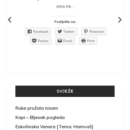
ra.
smo mi…
Podijelite na:
Pinterest
Facebook
Twitter
Pinterest
rint
Pocket
Email
Print
SVJEŽE
Ruke pružala nisam
Kapi – Bljesak pogleda
Eskvilinska Venera [Tema: Hamvaš]