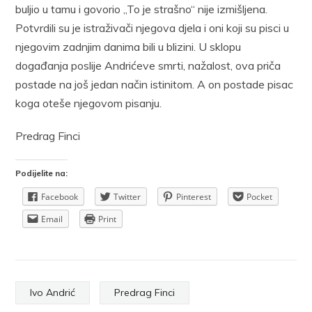
buljio u tamu i govorio „To je strašno“ nije izmišljena.
Potvrdili su je istraživači njegova djela i oni koji su pisci u
njegovim zadnjim danima bili u blizini. U sklopu
događanja poslije Andrićeve smrti, nažalost, ova priča
postade na još jedan način istinitom. A on postade pisac
koga oteše njegovom pisanju.
Predrag Finci
Podijelite na:
Facebook
Twitter
Pinterest
Pocket
Email
Print
Ivo Andrić
Predrag Finci