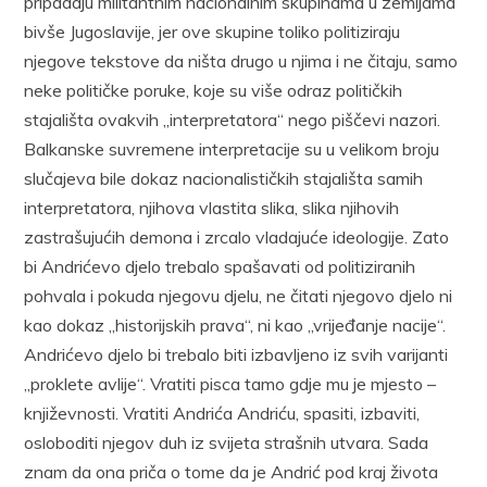
pripadaju militantnim nacionalnim skupinama u zemljama
bivše Jugoslavije, jer ove skupine toliko politiziraju
njegove tekstove da ništa drugo u njima i ne čitaju, samo
neke političke poruke, koje su više odraz političkih
stajališta ovakvih „interpretatora“ nego piščevi nazori.
Balkanske suvremene interpretacije su u velikom broju
slučajeva bile dokaz nacionalističkih stajališta samih
interpretatora, njihova vlastita slika, slika njihovih
zastrašujućih demona i zrcalo vladajuće ideologije. Zato
bi Andrićevo djelo trebalo spašavati od politiziranih
pohvala i pokuda njegovu djelu, ne čitati njegovo djelo ni
kao dokaz „historijskih prava“, ni kao „vrijeđanje nacije“.
Andrićevo djelo bi trebalo biti izbavljeno iz svih varijanti
„proklete avlije“. Vratiti pisca tamo gdje mu je mjesto –
književnosti. Vratiti Andrića Andriću, spasiti, izbaviti,
osloboditi njegov duh iz svijeta strašnih utvara. Sada
znam da ona priča o tome da je Andrić pod kraj života