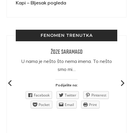
Kapi – Bljesak pogleda
FENOMEN TRENUTKA
ŽOZE SARAMAGO
epričava
U nama je nešto što nema imena. To nešto
ra.
smo mi…
Podijelite na:
Pinterest
Facebook
Twitter
Pinterest
rint
Pocket
Email
Print