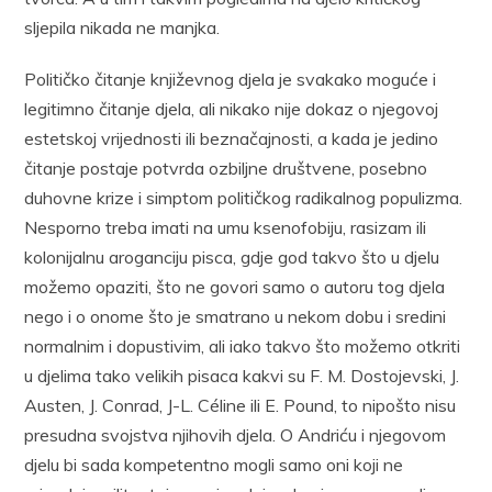
sljepila nikada ne manjka.
Političko čitanje književnog djela je svakako moguće i
legitimno čitanje djela, ali nikako nije dokaz o njegovoj
estetskoj vrijednosti ili beznačajnosti, a kada je jedino
čitanje postaje potvrda ozbiljne društvene, posebno
duhovne krize i simptom političkog radikalnog populizma.
Nesporno treba imati na umu ksenofobiju, rasizam ili
kolonijalnu aroganciju pisca, gdje god takvo što u djelu
možemo opaziti, što ne govori samo o autoru tog djela
nego i o onome što je smatrano u nekom dobu i sredini
normalnim i dopustivim, ali iako takvo što možemo otkriti
u djelima tako velikih pisaca kakvi su F. M. Dostojevski, J.
Austen, J. Conrad, J-L. Céline ili E. Pound, to nipošto nisu
presudna svojstva njihovih djela. O Andriću i njegovom
djelu bi sada kompetentno mogli samo oni koji ne