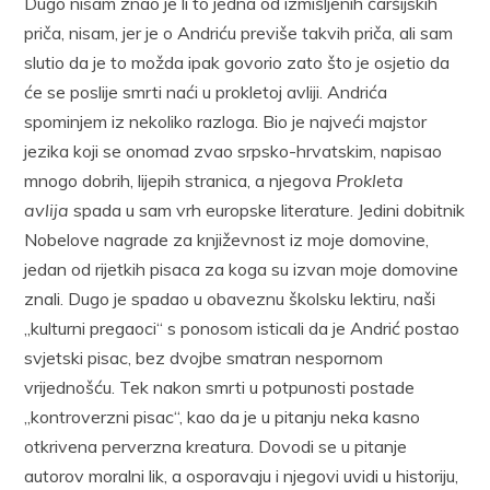
Dugo nisam znao je li to jedna od izmišljenih čaršijskih
priča, nisam, jer je o Andriću previše takvih priča, ali sam
slutio da je to možda ipak govorio zato što je osjetio da
će se poslije smrti naći u prokletoj avliji. Andrića
spominjem iz nekoliko razloga. Bio je najveći majstor
jezika koji se onomad zvao srpsko-hrvatskim, napisao
mnogo dobrih, lijepih stranica, a njegova
Prokleta
avlija
spada u sam vrh europske literature. Jedini dobitnik
Nobelove nagrade za književnost iz moje domovine,
jedan od rijetkih pisaca za koga su izvan moje domovine
znali. Dugo je spadao u obaveznu školsku lektiru, naši
„kulturni pregaoci“ s ponosom isticali da je Andrić postao
svjetski pisac, bez dvojbe smatran nespornom
vrijednošću. Tek nakon smrti u potpunosti postade
„kontroverzni pisac“, kao da je u pitanju neka kasno
otkrivena perverzna kreatura. Dovodi se u pitanje
autorov moralni lik, a osporavaju i njegovi uvidi u historiju,