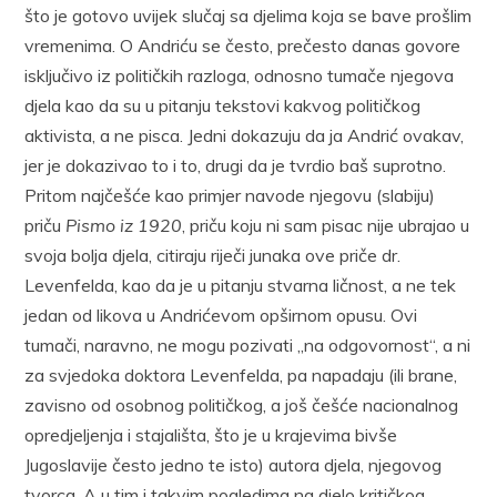
što je gotovo uvijek slučaj sa djelima koja se bave prošlim
vremenima. O Andriću se često, prečesto danas govore
isključivo iz političkih razloga, odnosno tumače njegova
djela kao da su u pitanju tekstovi kakvog političkog
aktivista, a ne pisca. Jedni dokazuju da ja Andrić ovakav,
jer je dokazivao to i to, drugi da je tvrdio baš suprotno.
Pritom najčešće kao primjer navode njegovu (slabiju)
priču
Pismo iz 1920
, priču koju ni sam pisac nije ubrajao u
svoja bolja djela, citiraju riječi junaka ove priče dr.
Levenfelda, kao da je u pitanju stvarna ličnost, a ne tek
jedan od likova u Andrićevom opširnom opusu. Ovi
tumači, naravno, ne mogu pozivati „na odgovornost“, a ni
za svjedoka doktora Levenfelda, pa napadaju (ili brane,
zavisno od osobnog političkog, a još češće nacionalnog
opredjeljenja i stajališta, što je u krajevima bivše
Jugoslavije često jedno te isto) autora djela, njegovog
tvorca. A u tim i takvim pogledima na djelo kritičkog