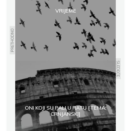
VRIJEME
PRETHODNO
SLEDEĆE
ONI KOJI SU PALI U RATU [TEMA:
CRNJANSKI]