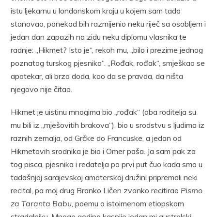
istu ljekarnu u londonskom kraju u kojem sam tada
stanovao, ponekad bih razmijenio neku riječ sa osobljem i
jedan dan zapazih na zidu neku diplomu vlasnika te
radnje: „Hikmet? Isto je“, rekoh mu, „bilo i prezime jednog
poznatog turskog pjesnika“. „Rođak, rođak“, smješkao se
apotekar, ali brzo doda, kao da se pravda, da ništa
njegovo nije čitao.
Hikmet je uistinu mnogima bio „rođak“ (oba roditelja su
mu bili iz „mješovitih brakova“), bio u srodstvu s ljudima iz
raznih zemalja, od Grčke do Francuske, a jedan od
Hikmetovih srodnika je bio i Omer paša. Ja sam pak za
tog pisca, pjesnika i redatelja po prvi put čuo kada smo u
tadašnjoj sarajevskoj amaterskoj družini pripremali neki
recital, pa moj drug Branko Ličen zvonko recitirao
Pismo
za Taranta Babu
, poemu o istoimenom etiopskom
stradalniku. Mnogo godina kasnije jedan mi australski