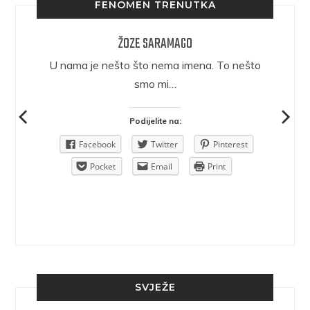
FENOMEN TRENUTKA
ŽOZE SARAMAGO
epričava
U nama je nešto što nema imena. To nešto
ra.
smo mi…
Podijelite na:
Pinterest
Facebook
Twitter
Pinterest
rint
Pocket
Email
Print
SVJEŽE