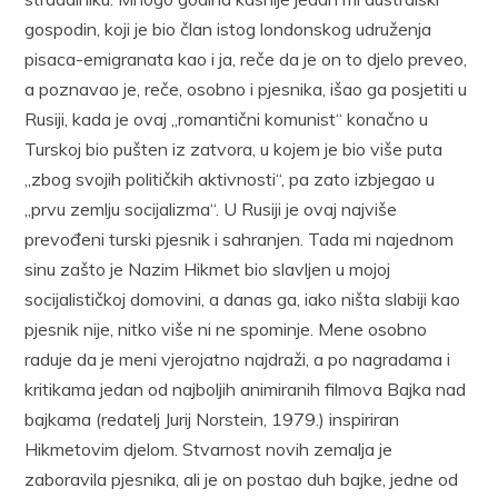
gospodin, koji je bio član istog londonskog udruženja
pisaca-emigranata kao i ja, reče da je on to djelo preveo,
a poznavao je, reče, osobno i pjesnika, išao ga posjetiti u
Rusiji, kada je ovaj „romantični komunist“ konačno u
Turskoj bio pušten iz zatvora, u kojem je bio više puta
„zbog svojih političkih aktivnosti“, pa zato izbjegao u
„prvu zemlju socijalizma“. U Rusiji je ovaj najviše
prevođeni turski pjesnik i sahranjen. Tada mi najednom
sinu zašto je Nazim Hikmet bio slavljen u mojoj
socijalističkoj domovini, a danas ga, iako ništa slabiji kao
pjesnik nije, nitko više ni ne spominje. Mene osobno
raduje da je meni vjerojatno najdraži, a po nagradama i
kritikama jedan od najboljih animiranih filmova Bajka nad
bajkama (redatelj Jurij Norstein, 1979.) inspiriran
Hikmetovim djelom. Stvarnost novih zemalja je
zaboravila pjesnika, ali je on postao duh bajke, jedne od