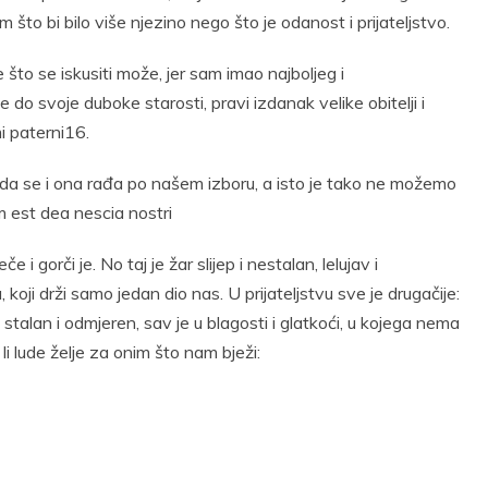
 što bi bilo više njezino nego što je odanost i prijateljstvo.
što se iskusiti može, jer sam imao najboljeg i
ve do svoje duboke starosti, pravi izdanak velike obitelji i
i paterni16.
da se i ona rađa po našem izboru, a isto je tako ne možemo
im est dea nescia nostri
 gorči je. No taj je žar slijep i nestalan, lelujav i
 koji drži samo jedan dio nas. U prijateljstvu sve je drugačije:
 stalan i odmjeren, sav je u blagosti i glatkoći, u kojega nema
li lude želje za onim što nam bježi: