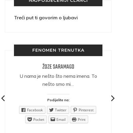
NAJPOSJEĆENIJI ČLANCI
Treći put ti govorim o ljubavi
FENOMEN TRENUTKA
ŽOZE SARAMAGO
ričava
U nama je nešto što nema imena. To
nešto smo mi…
Podijelite na:
est
Facebook
Twitter
Pinterest
Pocket
Email
Print