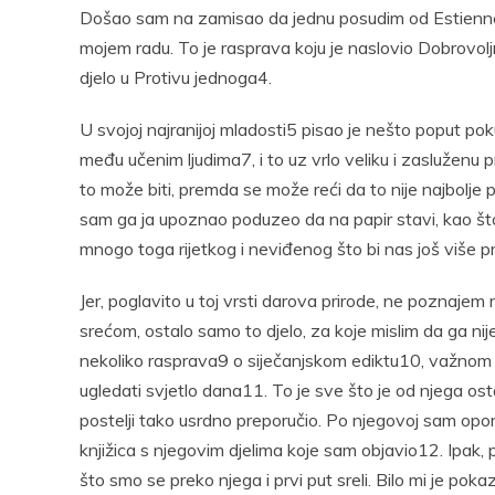
Došao sam na zamisao da jednu posudim od Estiennea
mojem radu. To je rasprava koju je naslovio Dobrovoljno
djelo u Protivu jednoga4.
U svojoj najranijoj mladosti5 pisao je nešto poput pok
među učenim ljudima7, i to uz vrlo veliku i zasluženu 
to može biti, premda se može reći da to nije najbolj
sam ga ja upoznao poduzeo da na papir stavi, kao što 
mnogo toga rijetkog i neviđenog što bi nas još više pri
Jer, poglavito u toj vrsti darova prirode, ne poznajem 
srećom, ostalo samo to djelo, za koje mislim da ga nije
nekoliko rasprava9 o siječanjskom ediktu10, važnom 
ugledati svjetlo dana11. To je sve što je od njega os
postelji tako usrdno preporučio. Po njegovoj sam opor
knjižica s njegovim djelima koje sam objavio12. Ipak
što smo se preko njega i prvi put sreli. Bilo mi je po