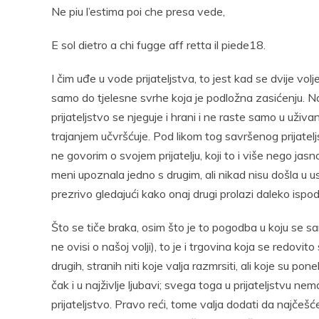
Ne piu l’estima poi che presa vede,
E sol dietro a chi fugge aff retta il piede18.
I čim uđe u vode prijateljstva, to jest kad se dvije volje
samo do tjelesne svrhe koja je podložna zasićenju. Napr
prijateljstvo se njeguje i hrani i ne raste samo u uživ
trajanjem učvršćuje. Pod likom tog savršenog prijatel
ne govorim o svojem prijatelju, koji to i više nego ja
meni upoznala jedno s drugim, ali nikad nisu došla u u
prezrivo gledajući kako onaj drugi prolazi daleko ispod
Što se tiče braka, osim što je to pogodba u koju se sa
ne ovisi o našoj volji), to je i trgovina koja se redovit
drugih, stranih niti koje valja razmrsiti, ali koje su 
čak i u najživlje ljubavi; svega toga u prijateljstvu n
prijateljstvo. Pravo reći, tome valja dodati da najčeš