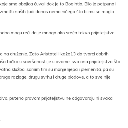
oje smo obojica čuvali dok je to Bog htio. Bilo je potpuno i
 a između naših ljudi danas nema ničega što bi mu se moglo
bodno mogu reći da je mnogo ako sreća takvo prijateljstvo
 na druženje. Zato Aristotel i kaže13 da tvorci dobrih
viša točka u savršenosti je u ovome: sva ona prijateljstva što
 privatna služba, samim tim su manje lijepa i plemenita, pa su
u druge razloge, drugu svrhu i druge plodove, a to sve nije
jubivo, puteno pravom prijateljstvu ne odgovaraju ni svaka
.