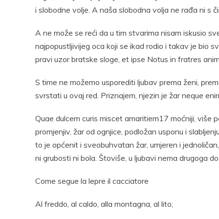
i slobodne volje. A naša slobodna volja ne rađa ni s čim
A ne može se reći da u tim stvarima nisam iskusio sve 
najpopustljivijeg oca koji se ikad rodio i takav je bio s
pravi uzor bratske sloge, et ipse Notus in fratres anim
S time ne možemo usporediti ljubav prema ženi, prem
svrstati u ovaj red. Priznajem, njezin je žar neque en
Quae dulcem curis miscet amaritiem17 moćniji, više peče i
promjenjiv, žar od ognjice, podložan usponu i slabljenju,
to je općenit i sveobuhvatan žar, umjeren i jednoličan,
ni grubosti ni bola. Štoviše, u ljubavi nema drugoga do 
Come segue la lepre il cacciatore
Al freddo, al caldo, alla montagna, al lito;