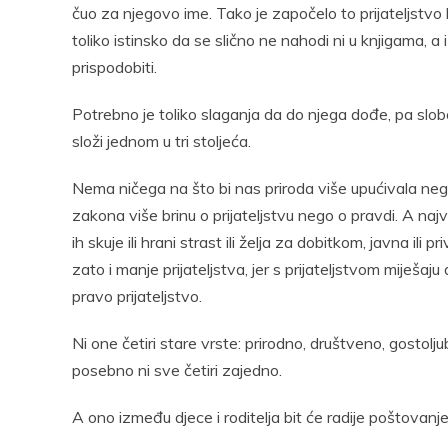
čuo za njegovo ime. Tako je započelo to prijateljstvo k
toliko istinsko da se slično ne nahodi ni u knjigama,
prispodobiti.
Potrebno je toliko slaganja da do njega dođe, pa slo
složi jednom u tri stoljeća.
Nema ničega na što bi nas priroda više upućivala nego
zakona više brinu o prijateljstvu nego o pravdi. A naj
ih skuje ili hrani strast ili želja za dobitkom, javna ili
zato i manje prijateljstva, jer s prijateljstvom miješaj
pravo prijateljstvo.
Ni one četiri stare vrste: prirodno, društveno, gostol
posebno ni sve četiri zajedno.
A ono između djece i roditelja bit će radije poštovanje