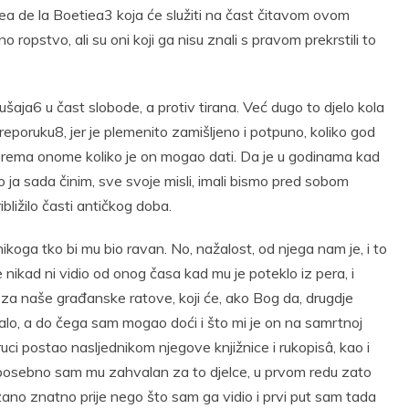
 de la Boetiea3 koja će služiti na čast čitavom ovom
 ropstvo, ali su oni koji ga nisu znali s pravom prekrstili to
ušaja6 u čast slobode, a protiv tirana. Već dugo to djelo kola
preporuku8, jer je plemenito zamišljeno i potpuno, koliko god
e prema onome koliko je on mogao dati. Da je u godinama kad
ja sada činim, sve svoje misli, imali bismo pred sobom
bližilo časti antičkog doba.
nikoga tko bi mu bio ravan. No, nažalost, od njega nam je, i to
 nikad ni vidio od onog časa kad mu je poteklo iz pera, i
za naše građanske ratove, koji će, ako Bog da, drugdje
talo, a do čega sam mogao doći i što mi je on na samrtnoj
uci postao nasljednikom njegove knjižnice i rukopisâ, kao i
, posebno sam mu zahvalan za to djelce, u prvom redu zato
kazano znatno prije nego što sam ga vidio i prvi put sam tada