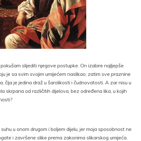
t
Email
Print
a pokušam slijediti njegove postupke. On izabire najljepše
 koju je sa svim svojim umijećem naslikao; zatim sve praznine
, čija je jedina draž u šarolikosti i čudnovatosti. A zar nisu u
 skrpana od različitih dijelova, bez određena lika, u kojih
jnosti?
na suhu u onom drugom i boljem dijelu, jer moja sposobnost ne
bogate i završene slike prema zakonima slikarskog umijeća.