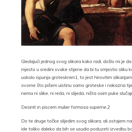
Pocke
Gledajući jednog svog slikara kako radi, došlo mi je d
mjesto u sredini svake stijene da bi tu smjestio sliku
uokolo ispunja grotesknim1, to jest hirovitim slikarijama
ovome što pišem uistinu samo groteske i nakazna tijela
nema ni slike, ni reda, ni slijeda, ništa osim puke sluča
Desinit in piscem mulier formosa superne.2
Do te druge točke slijedim svog slikara, ali ostajem 
ide toliko daleko da bih se usudio poduzeti izvedbu 