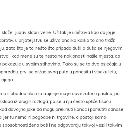
 slože, ljubav slabi i vene. Užitak je uništava kao da joj je
otiv, u prijateljstvu se uživa onoliko koliko to ono traži;
anju, zato što je to nešto što pripada duši, a duša se njegovim
jstva i kod mene su te nestalne naklonosti našle mjesta, da
sno pokazuje u svojim stihovima. Tako su se ta dva osjećaja u
sporedbu: prvi se držao svog puta u ponositu i visoku letu,
 njega.
mo slobodno ulazi (a trajanje mu je obvezatno i prisilno, pa
o sklapa iz drugih razloga, pa se u nju često upliće tisuću
ponekad dovoljno jake da mogu prekinuti konac i pomutiti odnose
ema, jer tu nema ni pogodbe ni trgovine, a postoji samo
će sposobnosti žena baš i ne odgovaraju takvoj vezi i takvim