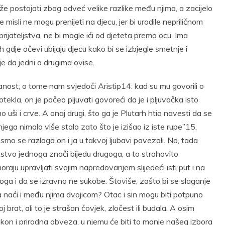
e postojati zbog odveć velike razlike među njima, a zacijelo
e misli ne mogu prenijeti na djecu, jer bi urodile nepriličnom
prijateljstva, ne bi mogle ići od djeteta prema ocu. Ima
gih gdje očevi ubijaju djecu kako bi se izbjegle smetnje i
je da jedni o drugima ovise.
ezanost; o tome nam svjedoči Aristip14: kad su mu govorili o
otekla, on je počeo pljuvati govoreći da je i pljuvačka isto
 uši i crve. A onaj drugi, što ga je Plutarh htio navesti da se
jega nimalo više stalo zato što je izišao iz iste rupe”15.
a smo se razloga on i ja u takvoj ljubavi povezali. No, tada
tstvo jednoga znači bijedu drugoga, a to strahovito
oraju upravljati svojim napredovanjem slijedeći isti put i na
ugoga i da se izravno ne sukobe. Štoviše, zašto bi se slaganje
a naći i među njima dvojicom? Otac i sin mogu biti potpuno
oj brat, ali to je strašan čovjek, zločest ili budala. A osim
kon i prirodna obveza, u njemu će biti to manje našeg izbora