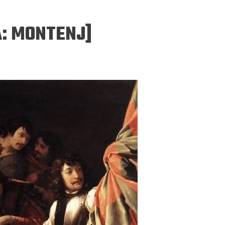
A: MONTENJ]
ERGEJ JESENJIN
DRAGAN VELIKIĆ
 navikli na življenje pod
Literatura niti prepisuje, niti prep
, navikli smo da užižemo
život, već ga nanovo stvara.
ed ikonama, ali ne i pred
čovjekom.
Podijelite na:
Facebook
Twitter
Pinter
Podijelite na:
Pocket
Email
Print
Twitter
Pinterest