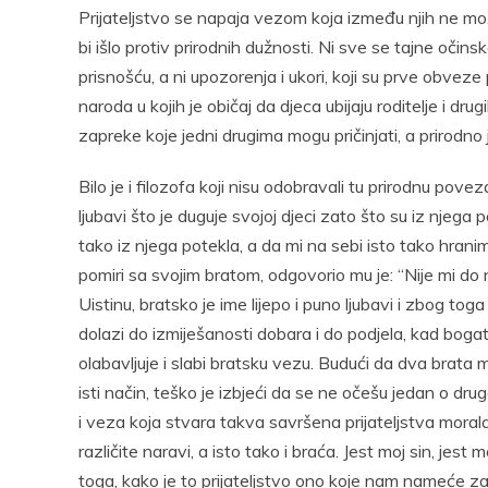
Prijateljstvo se napaja vezom koja između njih ne mož
bi išlo protiv prirodnih dužnosti. Ni sve se tajne očinsk
prisnošću, a ni upozorenja i ukori, koji su prve obveze 
naroda u kojih je običaj da djeca ubijaju roditelje i dru
zapreke koje jedni drugima mogu pričinjati, a prirodno 
Bilo je i filozofa koji nisu odobravali tu prirodnu pov
ljubavi što je duguje svojoj djeci zato što su iz njega p
tako iz njega potekla, a da mi na sebi isto tako hranimo
pomiri sa svojim bratom, odgovorio mu je: “Nije mi do n
Uistinu, bratsko je ime lijepo i puno ljubavi i zbog tog
dolazi do izmiješanosti dobara i do podjela, kad boga
olabavljuje i slabi bratsku vezu. Budući da dva brata m
isti način, teško je izbjeći da se ne očešu jedan o dr
i veza koja stvara takva savršena prijateljstva moral
različite naravi, a isto tako i braća. Jest moj sin, jest m
toga, kako je to prijateljstvo ono koje nam nameće za