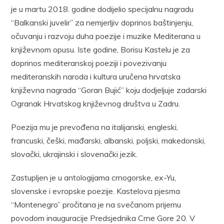
je u martu 2018. godine dodijelio specijalnu nagradu
“Balkanski juvelir” za nemjerljiv doprinos baštinjenju,
očuvanju i razvoju duha poezije i muzike Mediterana u
književnom opusu. Iste godine, Borisu Kastelu je za
doprinos mediteranskoj poeziji i povezivanju
mediteranskih naroda i kultura uručena hrvatska
književna nagrada “Goran Bujić” koju dodjeljuje zadarski
Ogranak Hrvatskog književnog društva u Zadru.
Poezija mu je prevođena na italijanski, engleski,
francuski, češki, mađarski, albanski, poljski, makedonski,
slovački, ukrajinski i slovenački jezik.
Zastupljen je u antologijama crnogorske, ex-Yu,
slovenske i evropske poezije. Kastelova pjesma
“Montenegro” pročitana je na svečanom prijemu
povodom inauguracije Predsjednika Crne Gore 20. V