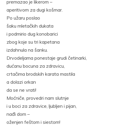
premazao je likerom –
aperitivom za dugi košmar.
Po užaru poslao
šaku mletačkih dukata
i podmirio dug konobarici
zbog koje su tri kapetana
izdahnula na šanku.
Drvodeljama ponestaje grudi četinarki,
dućanu bocuna za zdravicu,
crtačima brodskih karata mastila
a dolazi orkan
da se ne vrati!
Moćniče, provedri nam slutnje
i u boci za zdravice, ljubljen i pijan,
nađi dom –
oženjen feštom i siestom!