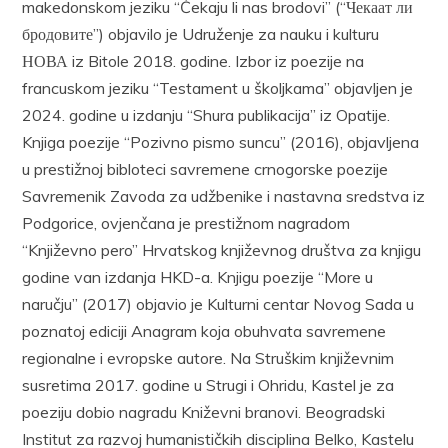
makedonskom jeziku “Čekaju li nas brodovi” (“Чекаат ли
бродовите”) objavilo je Udruženje za nauku i kulturu
НОВА iz Bitole 2018. godine. Izbor iz poezije na
francuskom jeziku “Testament u školjkama” objavljen je
2024. godine u izdanju “Shura publikacija” iz Opatije.
Knjiga poezije “Pozivno pismo suncu” (2016), objavljena
u prestižnoj bibloteci savremene crnogorske poezije
Savremenik Zavoda za udžbenike i nastavna sredstva iz
Podgorice, ovjenčana je prestižnom nagradom
“Književno pero” Hrvatskog književnog društva za knjigu
godine van izdanja HKD-a. Knjigu poezije “More u
naručju” (2017) objavio je Kulturni centar Novog Sada u
poznatoj ediciji Anagram koja obuhvata savremene
regionalne i evropske autore. Na Struškim književnim
susretima 2017. godine u Strugi i Ohridu, Kastel je za
poeziju dobio nagradu Kniževni branovi. Beogradski
Institut za razvoj humanističkih disciplina Belko, Kastelu