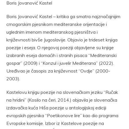
Boris Jovanović Kastel
Boris Jovanović Kastel – kritika ga smatra najznačajnijim
crnogorskim pjesnikom mediteranske orijentacije i
uglednim imenom mediteranskog pjesništva i
književnosti bivše Jugoslavije. Objavio je trideset knjiga
poezije i eseja. O njegovoj poeziji objavljene su knjige
izabranih eseja domaćih i stranih pisaca “Mediteranski
gospar” (2009) i “Konzul i juvelir Mediterana” (2022).
Uređivao je časopis za književnost “Ovdje” (2000-
2003).
Kastelovu knjigu poezije na slovenačkom jeziku “Ručak
na hridini” (Kosilo na čeri, 2014.) objavila je slovenačka
izdavačka kuća Hiša poezije u antologijskoj ediciji
evropskih pjesnika “Poetikonove lire” kao dio programa
Evropske komisije. Izbor iz Kastelove poezije na