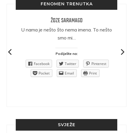
FENOMEN TRENUTKA
ŽOZE SARAMAGO
epričava
U nama je nešto što nema imena. To nešto
ra.
smo mi…
Podijelite na:
Pinterest
Facebook
Twitter
Pinterest
rint
Pocket
Email
Print
SVJEŽE