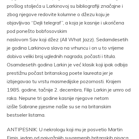
prošlog stoljeća u Larkinovoj su bibliografiji značajne i
zbog njegove redovite kolumne o džezu koju je
objavljivao “Dejli telegraf”, a koja je kasnije i ukoričena
pod ponešto bobfosovskim
naslovom Sav koji džez (All What Jazz). Sedamdesetih
je godina Larkinova slava na vrhuncu i on u to vrijeme
dobiva veliki broj uglednih nagrada, počasti i titula.
Osamdesetih godina Larkin je već klasik koji ipak odbija
prestižnu počast britanskog poete laureata jer je
izbjegavao tu vrstu masmedijske pozornosti. Krajem
1985. godine, tačnije 2. decembra, Filip Larkin je umro od
raka. Nepune tri godine kasnije njegove netom
izišle Sabrane pjesme našle su se na britanskim
bestseler listama.
ANTIPESNIK: U nekrologu koji mu je posvetio Martin
Ejmis, jedan od najvažnijih suvremenih britanskih pisaca,