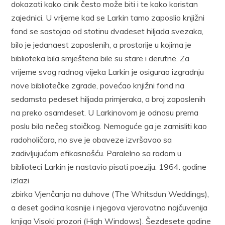
dokazati kako cinik često može biti i te kako koristan
zajednici. U vrijeme kad se Larkin tamo zaposlio knjižni
fond se sastojao od stotinu dvadeset hiljada svezaka,
bilo je jedanaest zaposlenih, a prostorije u kojima je
biblioteka bila smještena bile su stare i derutne. Za
vrijeme svog radnog vijeka Larkin je osigurao izgradnju
nove bibliotečke zgrade, povećao knjižni fond na
sedamsto pedeset hiljada primjeraka, a broj zaposlenih
na preko osamdeset. U Larkinovom je odnosu prema
poslu bilo nečeg stoičkog. Nemoguće ga je zamisliti kao
radoholičara, no sve je obaveze izvršavao sa
zadivljujućom efikasnošću. Paralelno sa radom u
biblioteci Larkin je nastavio pisati poeziju: 1964. godine
izlazi
zbirka Vjenčanja na duhove (The Whitsdun Weddings),
a deset godina kasnije i njegova vjerovatno najčuvenija
knjiga Visoki prozori (High Windows). Šezdesete godine