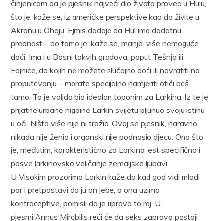
činjenicom da je pjesnik najveći dio života proveo u Hulu,
što je, kaže se, iz američke perspektive kao da živite u
Akronu u Ohaju. Ejmis dodaje da Hul ima dodatnu
prednost – do tamo je, kaže se, manje-više nemoguće
doći. Ima i u Bosni takvih gradova, poput Tešnja ili
Fojnice, do kojih ne možete slučajno doći ili navratiti na
proputovanju – morate specijalno namjeriti otići baš
tamo. To je valjda bio idealan toponim za Larkina. Iz te je
prijatne urbane nigdine Larkin svijetu pljunuo svoju istinu
u oči. Ništa više nije ni tražio. Ovaj se pjesnik, naravno,
nikada nije ženio i organski nije podnosio djecu. Ono što
je, međutim, karakteristično za Larkina jest specifično i
posve larkinovsko veličanje zemaljske ljubavi.
U Visokim prozorima Larkin kaže da kad god vidi mladi
par i pretpostavi da ju on jebe, a ona uzima
kontraceptive, pomisli da je upravo to raj. U
pjesmi Annus Mirabilis reći će da seks zapravo postoji