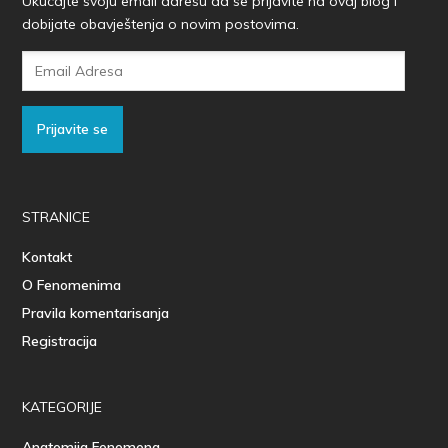
Ukucajte svoju email adresu da se prijavite na ovaj blog i
dobijate obavještenja o novim postovima.
Email
Adresa
Prijavite se
STRANICE
Kontakt
O Fenomenima
Pravila komentarisanja
Registracija
KATEGORIJE
Anatomija Fenomena