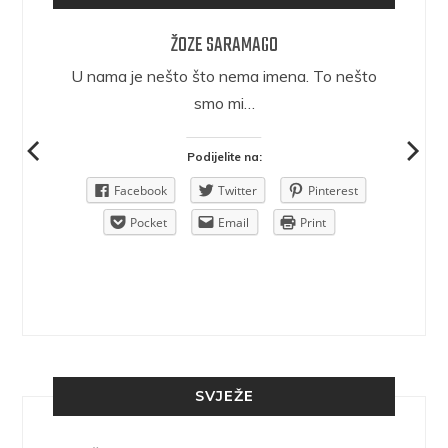
ŽOZE SARAMAGO
epričava
U nama je nešto što nema imena. To nešto
ra.
smo mi…
Podijelite na:
Pinterest
Facebook
Twitter
Pinterest
rint
Pocket
Email
Print
SVJEŽE