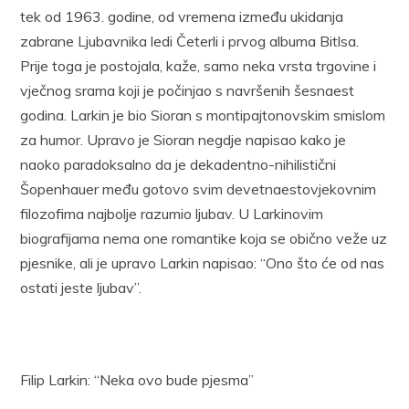
tek od 1963. godine, od vremena između ukidanja
zabrane Ljubavnika ledi Četerli i prvog albuma Bitlsa.
Prije toga je postojala, kaže, samo neka vrsta trgovine i
vječnog srama koji je počinjao s navršenih šesnaest
godina. Larkin je bio Sioran s montipajtonovskim smislom
za humor. Upravo je Sioran negdje napisao kako je
naoko paradoksalno da je dekadentno-nihilistični
Šopenhauer među gotovo svim devetnaestovjekovnim
filozofima najbolje razumio ljubav. U Larkinovim
biografijama nema one romantike koja se obično veže uz
pjesnike, ali je upravo Larkin napisao: “Ono što će od nas
ostati jeste ljubav”.
Filip Larkin: “Neka ovo bude pjesma”