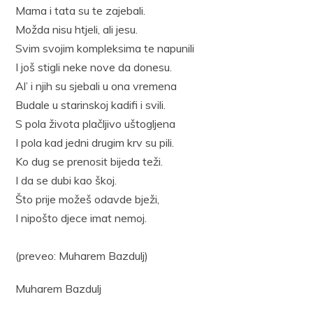
Mama i tata su te zajebali.
Možda nisu htjeli, ali jesu.
Svim svojim kompleksima te napunili
I još stigli neke nove da donesu.
Al’ i njih su sjebali u ona vremena
Budale u starinskoj kadifi i svili.
S pola života plačljivo uštogljena
I pola kad jedni drugim krv su pili.
Ko dug se prenosit bijeda teži.
I da se dubi kao škoj.
Što prije možeš odavde bježi,
I nipošto djece imat nemoj.
(preveo: Muharem Bazdulj)
Muharem Bazdulj