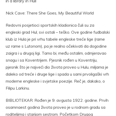
in a library in Hull
Nick Cave: There She Goes, My Beautiful World
Redovni posjetioci sportskih kladionica čuli su za
engleski grad Hul, svi ostali – teško. Ove godine fudbalski
klub iz Hula je pri vrhu tabele engleske treće lige (rame
uz rame s Lutonom), pa je realno očekivati da dogodine
zaigra i u drugoj ligi. Tamo bi, među ostalim, odmjeravao
snagu i sa Koventrijem. Pjesnik rođen u Koventriju,
pjesnik što je najveći dio života proveo u Hulu, miljama je
daleko od treće i druge lige i spada u sami prvoligaški vrh
moderne engleske i svjetske poezije. Reč je, dakako, o
Filipu Larkinu.
BIBLIOTEKAR: Rođen je 9. avgusta 1922. godine. Prvih
osamnaest godina života proveo je u rodnom gradu sa
roditeljima i starijom sestrom. Početkom Drugog