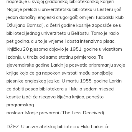
napreduje u svojoj građanskoj bibliotekarskoj karijeri.
Najprije prelazi u univerzitetsku biblioteku u Lesteru (još
jedan današnji engleski drugoligaš; omiljeni fudbalski klub
Džulijana Barnsa!), a četiri godine kasnije zaposliće se u
biblioteci jednog univerziteta u Belfastu. Tamo je radio
pet godina, a u to je vrijeme i dosta intenzivno pisao.
Knjižicu 20 pjesama objavio je 1951. godine u vlastitom
izdanju, u tiražu od samo stotinu primjeraka. Te
sjevernoirske godine Larkin je posvetio pripremanju svoje
knjige koja će ga napokon svrstati među ponajbolje
pjesnike engleskog jezika. U martu 1955. godine Larkin
će dobiti posao bibliotekara u Hulu, a sedam mjeseci
kasnije izaći će njegova ključna knjiga, ponešto
programskog
naslova: Manje prevareni (The Less Deceived).
DŽEZ: U univerzitetskoj biblioteci u Hulu Larkin će