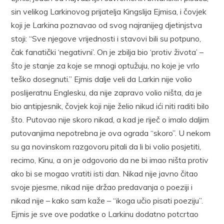
sin velikog Larkinovog prijatelja Kingslija Ejmisa, i čovjek
koji je Larkina poznavao od svog najranijeg djetinjstva
stoji: “Sve njegove vrijednosti i stavovi bili su potpuno,
čak fanatički ‘negativni’. On je zbilja bio ‘protiv života’ –
što je stanje za koje se mnogi optužuju, no koje je vrlo
teško dosegnuti.” Ejmis dalje veli da Larkin nije volio
poslijeratnu Englesku, da nije zapravo volio ništa, da je
bio antipjesnik, čovjek koji nije želio nikud ići niti raditi bilo
što. Putovao nije skoro nikad, a kad je riječ o imalo daljim
putovanjima nepotrebna je ova ograda “skoro”. U nekom
su ga novinskom razgovoru pitali da li bi volio posjetiti,
recimo, Kinu, a on je odgovorio da ne bi imao ništa protiv
ako bi se mogao vratiti isti dan. Nikad nije javno čitao
svoje pjesme, nikad nije držao predavanja o poeziji i
nikad nije – kako sam kaže – “ikoga učio pisati poeziju”.
Ejmis je sve ove podatke o Larkinu dodatno potcrtao