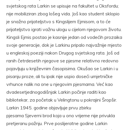
svjetskog rata Larkin se upisuje na fakultet u Oksfordu;
nije mobiliziran zbog lošeg vida. Još kao student sklopio
je snažno prijateljstvo s Kingslijem Ejmisom, a to će
prijateljstvo igrati važnu ulogu u cijelom njegovom životu.
Kingsli Ejmis postao je kasnije jedan od vodećih prozaika
svoje generacije, dok je Larkinu pripalo najvažnije mjesto
u engleskoj poeziji nakon Drugog svjetskog rata. Još od
ranih četrdesetih njegove se pjesme relativno redovno
pojavljuju u književnim časopisima. Okušao se Larkin i u
pisanju proze, ali tu ipak nije uspio doseći umjetničke
vrhunce nalik na one u njegovim pjesmama. Već kao
dvadesetjednogodišnjak Larkin počinje raditi kao
bibliotekar, za početak u Velingtonu u pokrajini Šropšir.
Larkin 1945. godine objavljuje prvu zbirku
pjesama Sjeverni brod koja u ono vrijeme nije privukla
pretjeranu pažnju. Prve poslijeratne godine Larkin