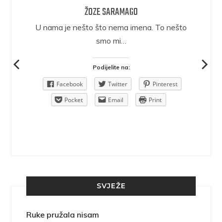
ŽOZE SARAMAGO
epričava
U nama je nešto što nema imena. To nešto
ra.
smo mi…
Podijelite na:
Pinterest
Facebook
Twitter
Pinterest
rint
Pocket
Email
Print
SVJEŽE
Ruke pružala nisam