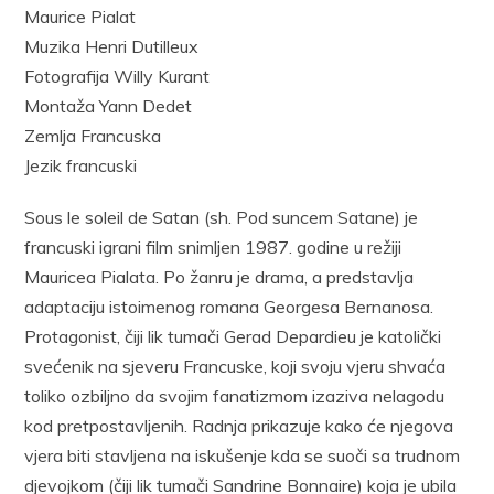
Maurice Pialat
Muzika Henri Dutilleux
Fotografija Willy Kurant
Montaža Yann Dedet
Zemlja Francuska
Jezik francuski
Sous le soleil de Satan (sh. Pod suncem Satane) je
francuski igrani film snimljen 1987. godine u režiji
Mauricea Pialata. Po žanru je drama, a predstavlja
adaptaciju istoimenog romana Georgesa Bernanosa.
Protagonist, čiji lik tumači Gerad Depardieu je katolički
svećenik na sjeveru Francuske, koji svoju vjeru shvaća
toliko ozbiljno da svojim fanatizmom izaziva nelagodu
kod pretpostavljenih. Radnja prikazuje kako će njegova
vjera biti stavljena na iskušenje kda se suoči sa trudnom
djevojkom (čiji lik tumači Sandrine Bonnaire) koja je ubila