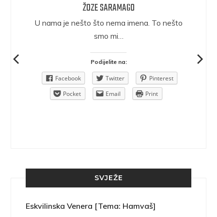
ŽOZE SARAMAGO
epričava
U nama je nešto što nema imena. To nešto
ra.
smo mi…
Podijelite na:
Pinterest
Facebook
Twitter
Pinterest
rint
Pocket
Email
Print
SVJEŽE
Eskvilinska Venera [Tema: Hamvaš]