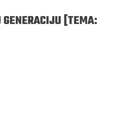
 GENERACIJU [TEMA:
ERGEJ JESENJIN
DRAGAN VELIKIĆ
 navikli na življenje pod
Literatura niti prepisuje, niti prep
, navikli smo da užižemo
život, već ga nanovo stvara.
ed ikonama, ali ne i pred
čovjekom.
Podijelite na:
Facebook
Twitter
Pinter
Podijelite na:
Pocket
Email
Print