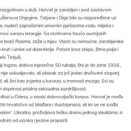
razgotinom u duši, Horvat je zarobljen i pod zastavom
škinova Onjegina. Tatjane i Olge bile su raspoređene uz
na, nudeći zaprašenim umornim pješacima vodu, mlijeko i
nosi zarazu letargije. Sa stotinama tisuća austrijskih
e braći Rusima, stiže u Kijev. Vlasti su nemoćne, zarobljenike
a kruh i umire od dizenterije. Potom kroz stepu, žitna polja i
lo Tetjuši.
ji logora, dobiva mjesečno 50 rubalja, što je do zime 1916.,
 nije oskudijevalo, ali silazak za još jedan društveni stupanj
ad, ali živi kao zvjerka u kavezu, u tromosti mozga. Svi su
ozi doprinosi prisilna seksualna suzdržljivost.
dlazi u Odesu, u srpski dobrovoljački korpus. Horvat je među
štiti hrvatstvo od Mađara i Austrijanaca, ali im se ne sviđa
skim”. Ukratko, proživljava tešku dramu jednog idealizma, a
 jednim od uzroka njezine propasti.