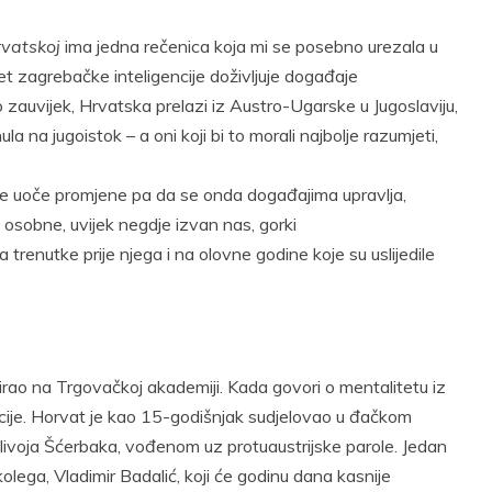
Twitter
Pinterest
t
Email
Print
rvatskoj
ima jedna rečenica koja mi se posebno urezala u
t zagrebačke inteligencije doživljuje događaje
o zauvijek, Hrvatska prelazi iz Austro-Ugarske u Jugoslaviju,
a na jugoistok – a oni koji bi to morali najbolje razumjeti,
se uoče promjene pa da se onda događajima upravlja,
 osobne, uvijek negdje izvan nas, gorki
a trenutke prije njega i na olovne godine koje su uslijedile
irao na Trgovačkoj akademiji. Kada govori o mentalitetu iz
cije. Horvat je kao 15-godišnjak sudjelovao u đačkom
ivoja Šćerbaka, vođenom uz protuaustrijske parole. Jedan
olega, Vladimir Badalić, koji će godinu dana kasnije