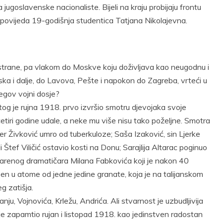
 jugoslavenske nacionaliste. Bijeli na kraju probijaju frontu
apovijeda 19-godišnja studentica Tatjana Nikolajevna.
strane, pa vlakom do Moskve koju doživljava kao neugodnu i
a i dalje, do Lavova, Pešte i napokon do Zagreba, vrteći u
jegov vojni dosje?
tog je rujna 1918. prvo izvršio smotru djevojaka svoje
četiri godine udale, a neke mu više nisu tako poželjne. Smotra
r Živković umro od tuberkuloze; Saša Izaković, sin Ljerke
li Štef Viličić ostavio kosti na Donu; Sarajlija Altarac poginuo
darenog dramatičara Milana Fabkovića koji je nakon 40
n u atome od jedne jedine granate, koja je na talijanskom
g zatišja.
ju, Vojnovića, Krležu, Andrića. Ali stvarnost je uzbudljivija
 je zapamtio rujan i listopad 1918. kao jedinstven radostan