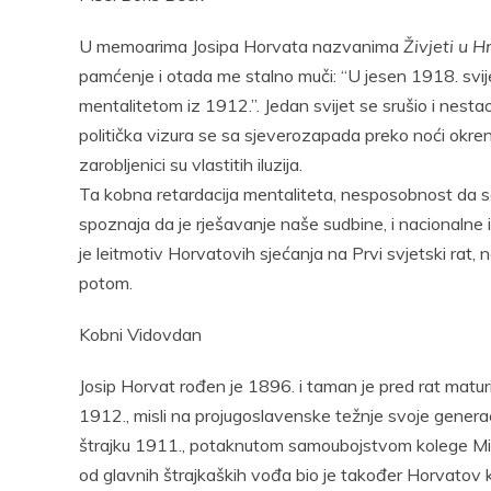
Facebook
Pocket
Email
Print
Pocke
U memoarima Josipa Horvata nazvanima
Živjeti u H
pamćenje i otada me stalno muči: “U jesen 1918. svije
mentalitetom iz 1912.”. Jedan svijet se srušio i nesta
politička vizura se sa sjeverozapada preko noći okrenul
zarobljenici su vlastitih iluzija.
Ta kobna retardacija mentaliteta, nesposobnost da 
spoznaja da je rješavanje naše sudbine, i nacionalne i
je leitmotiv Horvatovih sjećanja na Prvi svjetski rat, n
potom.
Kobni Vidovdan
Josip Horvat rođen je 1896. i taman je pred rat matur
1912., misli na projugoslavenske težnje svoje genera
štrajku 1911., potaknutom samoubojstvom kolege Mil
od glavnih štrajkaških vođa bio je također Horvatov k