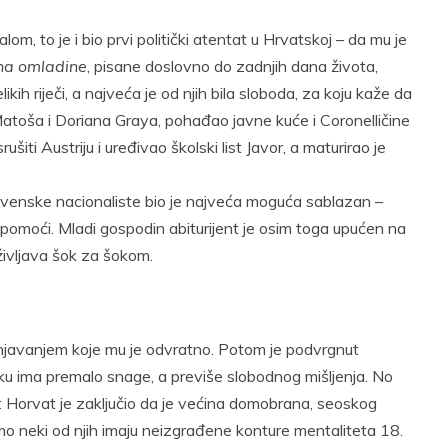
om, to je i bio prvi politički atentat u Hrvatskoj – da mu je
na omladine
, pisane doslovno do zadnjih dana života,
h riječi, a najveća je od njih bila sloboda, za koju kaže da
 Matoša i Doriana Graya, pohađao javne kuće i Coronelličine
ušiti Austriju i uređivao školski list Javor, a maturirao je
avenske nacionaliste bio je najveća moguća sablazan –
pomoći. Mladi gospodin abiturijent je osim toga upućen na
življava šok za šokom.
ažnjavanjem koje mu je odvratno. Potom je podvrgnut
ku ima premalo snage, a previše slobodnog mišljenja. No
: Horvat je zaključio da je većina domobrana, seoskog
amo neki od njih imaju neizgrađene konture mentaliteta 18.