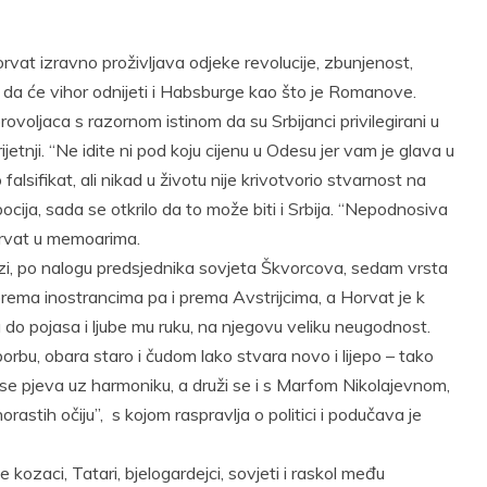
vat izravno proživljava odjeke revolucije, zbunjenost,
 da će vihor odnijeti i Habsburge kao što je Romanove.
oljaca s razornom istinom da su Srbijanci privilegirani u
ijetnji. “Ne idite ni pod koju cijenu u Odesu jer vam je glava u
falsifikat, ali nikad u životu nije krivotvorio stvarnost na
pocija, sada se otkrilo da to može biti i Srbija. “Nepodnosiva
Horvat u memoarima.
zi, po nalogu predsjednika sovjeta Škvorcova, sedam vrsta
 prema inostrancima pa i prema Avstrijcima, a Horvat je k
ju do pojasa i ljube mu ruku, na njegovu veliku neugodnost.
 borbu, obara staro i čudom lako stvara novo i lijepo – tako
 se pjeva uz harmoniku, a druži se i s Marfom Nikolajevnom,
astih očiju”, s kojom raspravlja o politici i podučava je
 kozaci, Tatari, bjelogardejci, sovjeti i raskol među