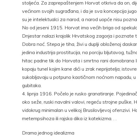
stoljeća. Za zaprepaštenjem Horvat otkriva da on, dije
većinom svojih sugrađana, i da je sva koncepcija jug
su je intelektualci za narod, a narod uopće nisu poznav
No od jeseni 1915. Horvat ima većih briga od spekulac
Dnjestar nalazi krajolik Hrvatskog zagorja i poznate 
Dobra noć. Stepa je tiha, živi u duplji obloženoj dask
jedina industrija prostitucija, na porciju bljutavog, t
hitac padne tik do Horvata i smrtno rani domobrana Im
kopaju tunel kojim kane dići u zrak neprijatelja; istov
sukobljavaju u potpuno kaotičnom noćnom napadu, u zb
gubitaka.
4. lipnja 1916. Počelo je rusko granatiranje. Pojedinačn
oko seže, ruski navalni valovi, regeću strojne puške,
vidokrug minimalan u velikoj Brusilovljevoj ofenzivi. Ho
metempsihoza ili rajska dika iz katekizma. . .
Drama jednog idealizma