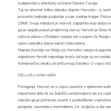
sudjelovati u atentatu na bana Slavka Cuvaja.
Taj se atentat toliko duboko dojmio Horvata – a, uostal
posvetio najbolje poglavlje svoje zadnje knjige,
Pobu
1968. Svoju mladost je Horvat zapamtio kao doba veliki
ga je opijala poput proljetnog sunca. Horvat je čitao
satove plesa u Streljani, sanjao rat u kojem će Rusija sr
samo nekoliko dana nakon Vidovdana.
Napad Austrije na Srbiju za Horvata i njegove jugosl
odjednom Hrvati napadaju braću od koje su se nadali 
tromjesečnu obuku za pričuvnog časnika. U vojsci do
Oči u oči s crnim ničim
Ponajprije, Horvat se u vojsci susreće s tjelesnim k
napornom drilu te sa žalošću ustanovljava da za vojs
najviše ga je potresao susret s podređenim vojnicima
porijekla, zaostala u mentalitetu 14. stoljeća, a da s