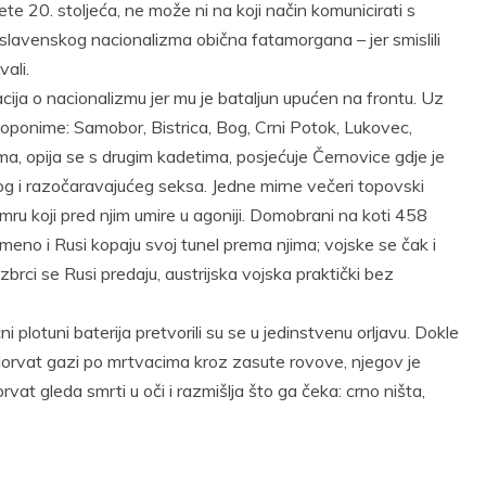
te 20. stoljeća, ne može ni na koji način komunicirati s
oslavenskog nacionalizma obična fatamorgana – jer smislili
ali.
ija o nacionalizmu jer mu je bataljun upućen na frontu. Uz
toponime: Samobor, Bistrica, Bog, Crni Potok, Lukovec,
ama, opija se s drugim kadetima, posjećuje Černovice gdje je
užnog i razočaravajućeg seksa. Jedne mirne večeri topovski
ru koji pred njim umire u agoniji. Domobrani na koti 458
remeno i Rusi kopaju svoj tunel prema njima; vojske se čak i
rci se Rusi predaju, austrijska vojska praktički bez
i plotuni baterija pretvorili su se u jedinstvenu orljavu. Dokle
 Horvat gazi po mrtvacima kroz zasute rovove, njegov je
rvat gleda smrti u oči i razmišlja što ga čeka: crno ništa,