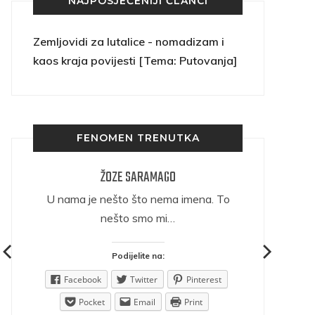
NAJPOSJEĆENIJI ČLANCI
Zemljovidi za lutalice - nomadizam i
kaos kraja povijesti [Tema: Putovanja]
FENOMEN TRENUTKA
ŽOZE SARAMAGO
ričava
U nama je nešto što nema imena. To
nešto smo mi…
Podijelite na:
est
Facebook
Twitter
Pinterest
Pocket
Email
Print