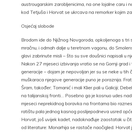
austrougarskim zarobljenicima, na one lojalne caru i na
kod Tetjuša i Horvat se ukrcava na remorker kojim z
Osjećaj slobode
Brodom ide do Njižnog Novgoroda, opkoljenoga s tri 
mračnu, i odmah dalje u teretnom vagonu, do Smolensk
glavi zabrinute misli – što su sve doušnici napisali u n
Nakon 27 mjeseci izbivanja vratio se na Gornji grad i 
generacije – dojam je nepovoljan jer su se neke u tih 
muškaraca njegove generacije puno je poraznija. Frate
Šram, također; Tomanić i mali Klier pali u Galiciji; Debe
na talijanskoj fronti… Posebno ga je kosnuo udes na
mjeseci neprekidnog boravka na frontama bio raznese
ratištu pala jednog kasnog poslijepodneva usred opće
Horvat, još uvijek kadet, nadoknađuje zaostatak u čitan
od literature: Monarhija se rastače naočigled. Horvat