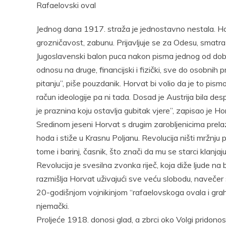
Rafaelovski oval
Jednog dana 1917. straža je jednostavno nestala. Hor
grozničavost, zabunu. Prijavljuje se za Odesu, smatra
Jugoslavenski balon puca nakon pisma jednog od dobrov
odnosu na druge, financijski i fizički, sve do osobnih pr
pitanju”, piše pouzdanik. Horvat bi volio da je to pismo 
račun ideologije pa ni tada. Dosad je Austrija bila des
je praznina koju ostavlja gubitak vjere”, zapisao je 
Sredinom jeseni Horvat s drugim zarobljenicima prela
hoda i stiže u Krasnu Poljanu. Revolucija ništi mržnju
tome i barinj, časnik, što znači da mu se starci klanja
Revolucija je svesilna zvonka riječ, koja diže ljude na
razmišlja Horvat uživajući sve veću slobodu, navečer
20-godišnjom vojnikinjom “rafaelovskoga ovala i grahor
njemački.
Proljeće 1918. donosi glad, a zbrci oko Volgi pridonose