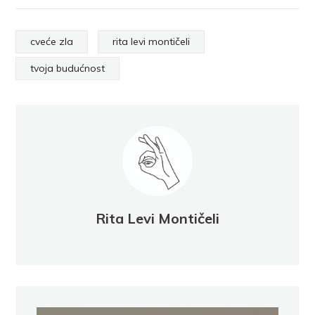
cveće zla
rita levi montičeli
tvoja budućnost
Rita Levi Montičeli