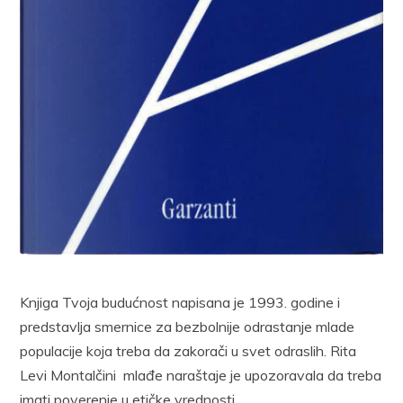
Knjiga Tvoja budućnost napisana je 1993. godine i
predstavlja smernice za bezbolnije odrastanje mlade
populacije koja treba da zakorači u svet odraslih. Rita
Levi Montalčini mlađe naraštaje je upozoravala da treba
imati poverenje u etičke vrednosti.