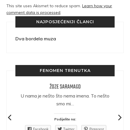
This site uses Akismet to reduce spam.
Learn how your
comment data is processed
.
NAJPOSJEĆENIJI ČLANCI
Dva bordela muza
FENOMEN TRENUTKA
ŽOZE SARAMAGO
epričava
U nama je nešto što nema imena. To nešto
ra.
smo mi…
Podijelite na:
Pinterest
Facebook
Twitter
Pinterest