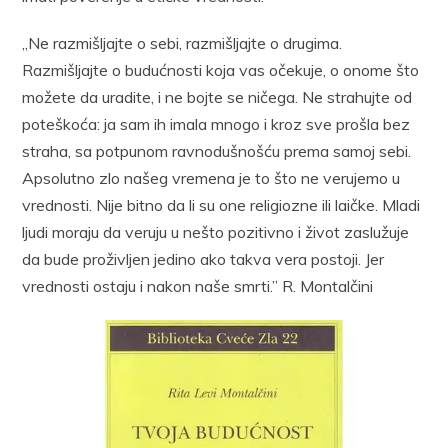
„Ne razmišljajte o sebi, razmišljajte o drugima.
Razmišljajte o budućnosti koja vas očekuje, o onome što
možete da uradite, i ne bojte se ničega. Ne strahujte od
poteškoća: ja sam ih imala mnogo i kroz sve prošla bez
straha, sa potpunom ravnodušnošću prema samoj sebi.
Apsolutno zlo našeg vremena je to što ne verujemo u
vrednosti. Nije bitno da li su one religiozne ili laičke. Mladi
ljudi moraju da veruju u nešto pozitivno i život zaslužuje
da bude proživljen jedino ako takva vera postoji. Jer
vrednosti ostaju i nakon naše smrti.” R. Montalčini