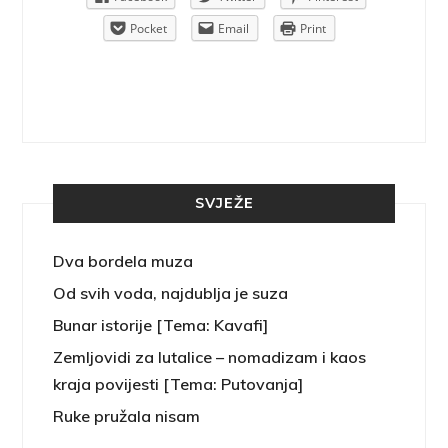
rint
Pocket
Email
Print
SVJEŽE
Dva bordela muza
Od svih voda, najdublja je suza
Bunar istorije [Tema: Kavafi]
Zemljovidi za lutalice – nomadizam i kaos
kraja povijesti [Tema: Putovanja]
Ruke pružala nisam