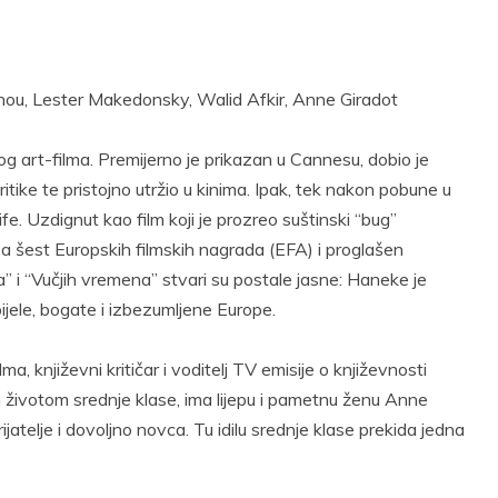
ichou, Lester Makedonsky, Walid Afkir, Anne Giradot
og art-filma. Premijerno je prikazan u Cannesu, dobio je
kritike te pristojno utržio u kinima. Ipak, tek nakon pobune u
life. Uzdignut kao film koji je prozreo suštinski “bug”
 šest Europskih filmskih nagrada (EFA) i proglašen
 i “Vučjih vremena” stvari su postale jasne: Haneke je
ijele, bogate i izbezumljene Europe.
, književni kritičar i voditelj TV emisije o književnosti
m životom srednje klase, ima lijepu i pametnu ženu Anne
ijatelje i dovoljno novca. Tu idilu srednje klase prekida jedna