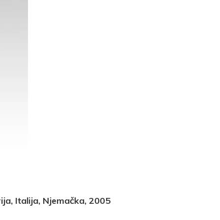
t
Email
Print
ija, Italija, Njemačka, 2005