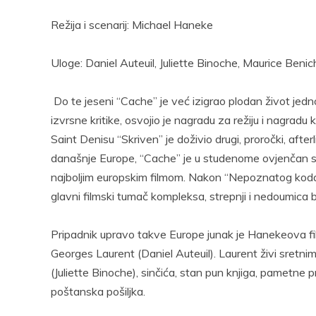
Režija i scenarij: Michael Haneke
Uloge: Daniel Auteuil, Juliette Binoche, Maurice Ben
Do te jeseni “Cache” je već izigrao plodan život jedn
izvrsne kritike, osvojio je nagradu za režiju i nagradu 
Saint Denisu “Skriven” je doživio drugi, proročki, after
današnje Europe, “Cache” je u studenome ovjenčan sa
najboljim europskim filmom. Nakon “Nepoznatog koda”
glavni filmski tumač kompleksa, strepnji i nedoumica b
Pripadnik upravo takve Europe junak je Hanekeova filma
Georges Laurent (Daniel Auteuil). Laurent živi sretni
(Juliette Binoche), sinčića, stan pun knjiga, pametne pr
poštanska pošiljka.