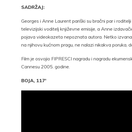
SADRŽAJ:
Georges i Anne Laurent pariški su bračni par i rodite
televizijski voditelj književne emisije, a Anne izdava
pojava videokazeta nepoznata autora. Netko izvana sn
na njihovu kućnom pragu, ne nalazi nikakva poruka, dož
Film je osvojio FIPRESCI nagradu i nagradu ekumensko
Cannesu 2005. godine.
BOJA, 117′