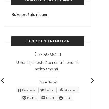
NAJPOSJEĆENIJI ČLANCI
Ruke pružala nisam
FENOMEN TRENUTKA
ŽOZE SARAMAGO
ričava
U nama je nešto što nema imena. To
nešto smo mi…
Podijelite na:
est
Facebook
Twitter
Pinterest
Pocket
Email
Print