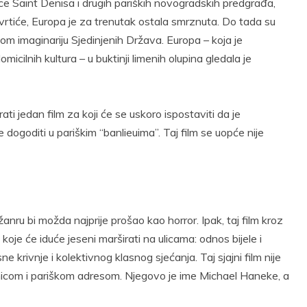
ulice Saint Denisa i drugih pariških novogradskih predgrađa,
 vrtiće, Europa je za trenutak ostala smrznuta. Do tada su
nom imaginariju Sjedinjenih Država. Europa – koja je
cilnih kultura – u buktinji limenih olupina gledala je
ati jedan film za koji će se uskoro ispostaviti da je
dogoditi u pariškim “banlieuima”. Taj film se uopće nije
o žanru bi možda najprije prošao kao horror. Ipak, taj film kroz
oje će iduće jeseni marširati na ulicama: odnos bijele i
ne krivnje i kolektivnog klasnog sjećanja. Taj sjajni film nije
nicom i pariškom adresom. Njegovo je ime Michael Haneke, a