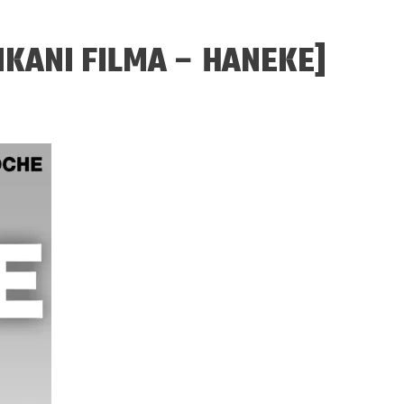
IKANI FILMA – HANEKE]
ERGEJ JESENJIN
DRAGAN VELIKIĆ
 navikli na življenje pod
Literatura niti prepisuje, niti prep
, navikli smo da užižemo
život, već ga nanovo stvara.
ed ikonama, ali ne i pred
čovjekom.
Podijelite na:
Facebook
Twitter
Pinter
Podijelite na:
Pocket
Email
Print
Twitter
Pinterest