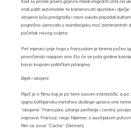
Kad su prošle jeseni gnjevni mladi imigranti izišli na 
stali paliti automobile te kamenovati apoteke i dječje
obojena loša predgrađa i rasni sukobi pripadali kultur
pogrešno vjerovala u asimilacijsku moć dominantnih domi
početak novog svijeta.
Pet mjeseci prije toga u francuskim je kinima počeo igr
proročanski napipao ono što će se pola godine kasnije 
bavio krupnim političkim pitanjima.
Bijeli i obojeni
Riječ je o filmu koji je po temi sasvim intimistički, a p
sjajnu kafkijansku metaforu dodiruje upravo one teme k
“obojene” Francuske, pitanje periferije i centra, povijes
napravio Francuz, nego Nijemac s austrijskom putov
film se zove “Cache” (Skriven).