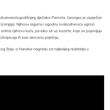
lji dvanaestogodišnjeg dječaka Pierrota. Georges je uspješan
čica knjiga. Njihovu sigurnu i ugodnu svakodnevicu ugrozi
ima njihovu kuću, pa iako se uz kazete, koje se pojavljuju
ivljavaju ih kao skrivenu prijetnju.
g žirija, a Haneke nagradu za najboljeg redatelja u