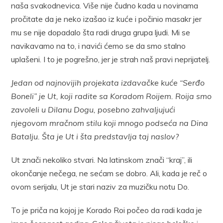
naša svakodnevica. Više nije čudno kada u novinama
pročitate da je neko izašao iz kuće i počinio masakr jer
mu se nije dopadalo šta radi druga grupa ljudi. Mi se
navikavamo na to, i navići ćemo se da smo stalno
uplašeni. I to je pogrešno, jer je strah naš pravi neprijatelj.
Jedan od najnovijih projekata izdavačke kuće “Serđo
Boneli” je Ut, koji radite sa Koradom Roijem. Roija smo
zavoleli u Dilanu Dogu, posebno zahvaljujući
njegovom mračnom stilu koji mnogo podseća na Dina
Batalju. Šta je Ut i šta predstavlja taj naslov?
Ut znači nekoliko stvari. Na latinskom znači “kraj”, ili
okončanje nečega, ne sećam se dobro. Ali, kada je reč o
ovom serijalu, Ut je stari naziv za muzičku notu Do.
To je priča na kojoj je Korado Roi počeo da radi kada je