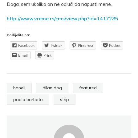
Doga, sem ukoliko on ne odluči da napusti mene.
http://www.vreme.rs/cms/view.php?id=1417285
Podijelite na:
Facebook
Twitter
Pinterest
Pocket
Email
Print
boneli
dilan dog
featured
paola barbato
strip