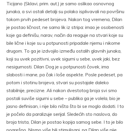
Ticijano (Sklavi, prim. aut.) je samo oslikao osnovnog
junaka, a svi ostali detalji su polako isplivavali na površinu
tokom prvih pedeset brojeva. Nakon tog vremena, Dilan
je postao ličnost, ne samo lik iz stripa: imao je osobenosti
koje ga definišu, narav, način da reaguje na stvari koje su
bile lične i koje su u potpunosti pripadale njemu i nikome
drugom. To ga je izdvojilo između ostalih glavnih junaka,
koji su uvek pozitivni, uvek sigurni u sebe, uvek jaki, bez
nesigurnosti. Dilan Dog je u potpunosti čovek, ima
slabosti i mane, pa čak i loše aspekte. Posle pedeset, pa
potom i stotinu brojeva, stvari su postajale daleko
stabilnije, precizne. Ali nakon dvestotog broja svi smo
postali suviše sigurni u sebe – publika ga je volela, bio je
jasno definisan, i nije bilo ništa što bi se moglo dodati. I to
je počelo da paralizuje serijal. Sledećih sto naslova, do
broja trista, Dilan je postao kopija samog sebe. I to je bilo
pogrešno. Nismo više bili stimulisani, pa Dilan više nije