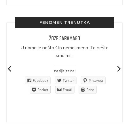
FENOMEN TRENUTKA
ŽOZE SARAMAGO
epričava
U nama je nešto što nema imena. To nešto
ra.
smo mi…
Podijelite na:
Pinterest
Facebook
Twitter
Pinterest
rint
Pocket
Email
Print