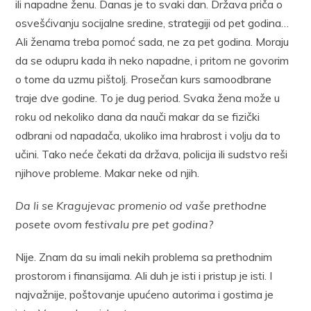
ili napadne ženu. Danas je to svaki dan. Država priča o
osvešćivanju socijalne sredine, strategiji od pet godina…
Ali ženama treba pomoć sada, ne za pet godina. Moraju
da se odupru kada ih neko napadne, i pritom ne govorim
o tome da uzmu pištolj. Prosečan kurs samoodbrane
traje dve godine. To je dug period. Svaka žena može u
roku od nekoliko dana da nauči makar da se fizički
odbrani od napadača, ukoliko ima hrabrost i volju da to
učini. Tako neće čekati da država, policija ili sudstvo reši
njihove probleme. Makar neke od njih.
Da li se Kragujevac promenio od vaše prethodne
posete ovom festivalu pre pet godina?
Nije. Znam da su imali nekih problema sa prethodnim
prostorom i finansijama. Ali duh je isti i pristup je isti. I
najvažnije, poštovanje upućeno autorima i gostima je