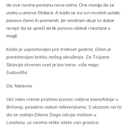
da ove novine postanu nova rutina. One moraju da se
useku u umove čitalaca. A kada se svi ovi noviteti ustale,
ponovo ćemo ih promeniti. Jer smatram da je to dobar
recept da se spreči da lik ponovo izbledi i nestane u
magli.
Kada je uspostavljen pre trideset godina, Dilan je
predstavljao kritiku našeg okruženja. Za Ticijana
Sklavija stvaran svet je bio horor, više nego
čudovišta.
Da. Naravno.
Već neko vreme pratimo porast vidljive ksenofobije u
Britaniji, posebno nakon referenduma. S obzirom na to
da se radnja Dilana Doga odvija mahom u
Londonu, uz veoma retke izlete van granica