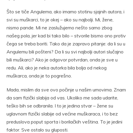
Što se tiče Angulema, ako imamo stotinu sjajnih autora, i
svi su muškarci, to je okej – ako su najbolji. Mi, žene,
nismo pande. Mi ne zaslužujemo nešto samo zbog
našeg pola, jer kad bi tako bilo – stvorile bismo ono protiv
čega se treba boriti. Tako da je zapravo pitanje: da li su u
Angulemu bili pošteni? Da li su svi najbolji autori slučajno
bili muškarci? Ako je odgovor potvrdan, onda je sve u
redu. Ali, ako je neka autorka bila bolja od nekog
muškarca, onda je to pogrešno.
Mada, mislim da sve ovo počinje u našim umovima. Znam
da sam fizički slabija od vas. Ukoliko me sada udarite,
teško bih se odbranila. I to je jedina stvar – žene su
uglavnom fizički slabije od većine muškaraca, i to bez
preduslova poput sporta i borilačkih veština. To je jedini
faktor. Sve ostalo su gluposti.