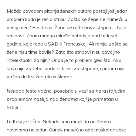
Možda povodom pitanja ženskih autora postoji još jedan
problem kada je reč o stripu. Zašto se žene ne nameću u
većoj meri? Recite mi. Žene se ređe bave stripom, i to je
realnost. Znam mnogo mlađih autorki, ispod trideset
godina, koje rade u SAD ili Francuskoj. Ali ranije, zašto se
žene nisu time bavile? Zato što stripovi nisu dovoljno
intelektualni za njih? Onda je to problem gledišta. Ako
strip nije za tebe, onda ni ti nisi za stripove, i pritom nije
važno da li si žena ili muškarac.
Nekada jeste važno, posebno u vezi sa narastajućim
problemom nasilja nad ženama koji je primetan u
Srbiji.
I u Italiji je slično. Nekada smo mogli da naiđemo u
novinama na jedan članak mesečno gde muškarac ubije