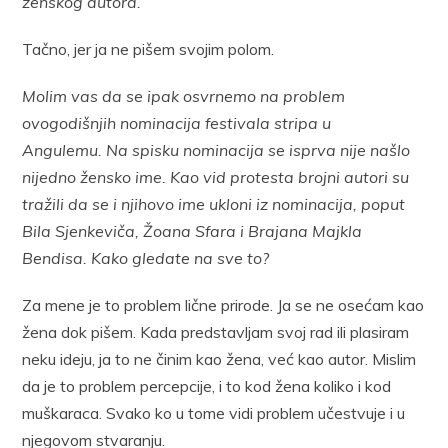
ženskog autora.
Tačno, jer ja ne pišem svojim polom.
Molim vas da se ipak osvrnemo na problem
ovogodišnjih nominacija festivala stripa u
Angulemu. Na spisku nominacija se isprva nije našlo
nijedno žensko ime. Kao vid protesta brojni autori su
tražili da se i njihovo ime ukloni iz nominacija, poput
Bila Sjenkeviča, Žoana Sfara i Brajana Majkla
Bendisa. Kako gledate na sve to?
Za mene je to problem lične prirode. Ja se ne osećam kao
žena dok pišem. Kada predstavljam svoj rad ili plasiram
neku ideju, ja to ne činim kao žena, već kao autor. Mislim
da je to problem percepcije, i to kod žena koliko i kod
muškaraca. Svako ko u tome vidi problem učestvuje i u
njegovom stvaranju.