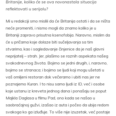
Britanije, koliko će se ova novonastala situacija
reflektovati u serijalu?
Mi u redakciji smo mislili da će Britanija ostati i da se ništa
neće promeniti, i nismo mogli da znamo koliko je u
Britaniji zapravo prisutna ksenofobija. Naravno, mislim da
će u pričama koje dolaze biti sučeljavanja sa tim
stvarima, kao i sagledavanje činjenice da je naš glavni
neprijatelj – strah. Jer, plašimo se raznih aspekata našeg
svakodnevnog života. Bojimo se jedni drugih, i, naravno,
bojimo se stranaca; i bojimo se ljudi koji mogu ušetati u
vaš omiljeni restoran dok večeramo i ubiti nas jer ne
poznajemo Kuran. I to nisu samo ljudi iz ID, već i osobe
koje ustanu iz kreveta jednog dana i ponašaju se poput
Majkla Daglasa u filmu Pad, ono kada se našao u
saobraćajnoj gužvi, izašao iz auta i počeo da ubija redom
svakoga ko ga izluđuje. To više nije izuzetak, već postaje