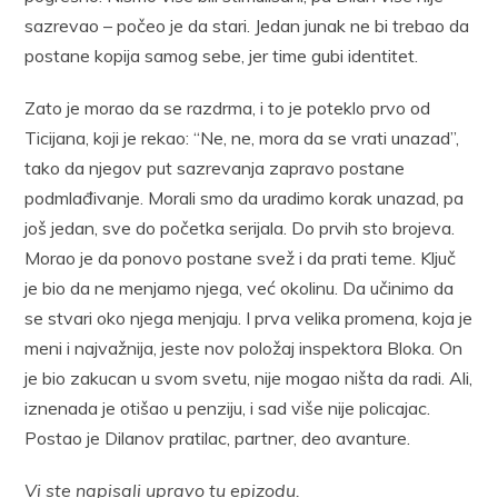
sazrevao – počeo je da stari. Jedan junak ne bi trebao da
postane kopija samog sebe, jer time gubi identitet.
Zato je morao da se razdrma, i to je poteklo prvo od
Ticijana, koji je rekao: “Ne, ne, mora da se vrati unazad”,
tako da njegov put sazrevanja zapravo postane
podmlađivanje. Morali smo da uradimo korak unazad, pa
još jedan, sve do početka serijala. Do prvih sto brojeva.
Morao je da ponovo postane svež i da prati teme. Ključ
je bio da ne menjamo njega, već okolinu. Da učinimo da
se stvari oko njega menjaju. I prva velika promena, koja je
meni i najvažnija, jeste nov položaj inspektora Bloka. On
je bio zakucan u svom svetu, nije mogao ništa da radi. Ali,
iznenada je otišao u penziju, i sad više nije policajac.
Postao je Dilanov pratilac, partner, deo avanture.
Vi ste napisali upravo tu epizodu.