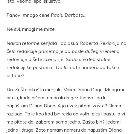
isto. Veoma lepo iskustvo.
Fanovi mnogo cene Paolu Barbato…
Ne svi, mnogi me mrze.
Nakon reforme serijala i dolaska Roberta Rekionija na
čelo redakcije primetno je da posle dužeg vremena
redovnije pišete scenarije. Sada ste deo stalne
redakcijske postavke. Da li imate nameru da tako i
ostane?
Da. Zašto bih išta menjala. Volim Dilana Doga. Mnogi me
pitaju, kada pišem roman ili druge stripove, da li
napuštam Dilana Doga. A ja uvek pitam: zašto? Nema
razloga. To je kao kad bih rekla da volim picu i pastu, a vi
me pitate da izaberem samo jedno. Zašto bih? Jedem i
jedno i drugo. Zato nemam nameru da napustim Dilana