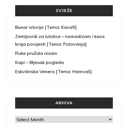
SVJEŽE
Bunar istorije [Tema: Kavafi]
Zemljovidi za lutalice – nomadizam i kaos
kraja povijesti [Tema: Putovanja]
Ruke pružala nisam
Kapi – Bljesak pogleda
Eskvilinska Venera [Tema: Hamvaš]
ARHIVA
Arhiva