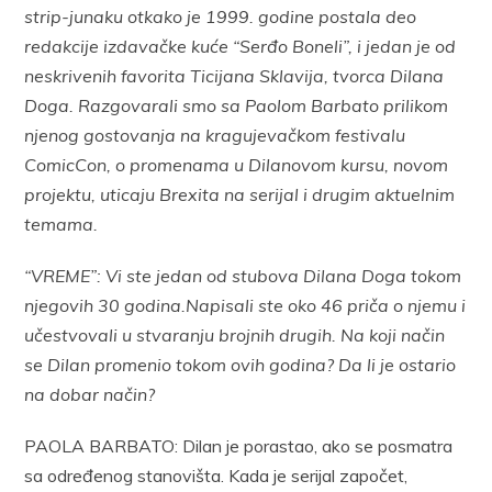
strip-junaku otkako je 1999. godine postala deo
redakcije izdavačke kuće “Serđo Boneli”, i jedan je od
neskrivenih favorita Ticijana Sklavija, tvorca Dilana
Doga. Razgovarali smo sa Paolom Barbato prilikom
njenog gostovanja na kragujevačkom festivalu
ComicCon, o promenama u Dilanovom kursu, novom
projektu, uticaju Brexita na serijal i drugim aktuelnim
temama.
“VREME”: Vi ste jedan od stubova Dilana Doga tokom
njegovih 30 godina.Napisali ste oko 46 priča o njemu i
učestvovali u stvaranju brojnih drugih. Na koji način
se Dilan promenio tokom ovih godina? Da li je ostario
na dobar način?
PAOLA BARBATO: Dilan je porastao, ako se posmatra
sa određenog stanovišta. Kada je serijal započet,