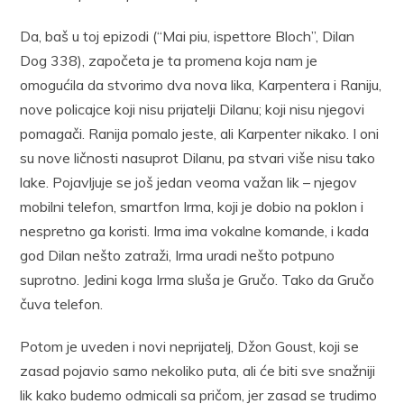
Da, baš u toj epizodi (“Mai piu, ispettore Bloch”, Dilan
Dog 338), započeta je ta promena koja nam je
omogućila da stvorimo dva nova lika, Karpentera i Raniju,
nove policajce koji nisu prijatelji Dilanu; koji nisu njegovi
pomagači. Ranija pomalo jeste, ali Karpenter nikako. I oni
su nove ličnosti nasuprot Dilanu, pa stvari više nisu tako
lake. Pojavljuje se još jedan veoma važan lik – njegov
mobilni telefon, smartfon Irma, koji je dobio na poklon i
nespretno ga koristi. Irma ima vokalne komande, i kada
god Dilan nešto zatraži, Irma uradi nešto potpuno
suprotno. Jedini koga Irma sluša je Gručo. Tako da Gručo
čuva telefon.
Potom je uveden i novi neprijatelj, Džon Goust, koji se
zasad pojavio samo nekoliko puta, ali će biti sve snažniji
lik kako budemo odmicali sa pričom, jer zasad se trudimo