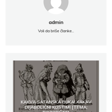
admin
Voli da briše članke...
KAKVA SATANSKA BUKA! KAKAV
DIJABOLIČNI KOSTIM! [TEMA: