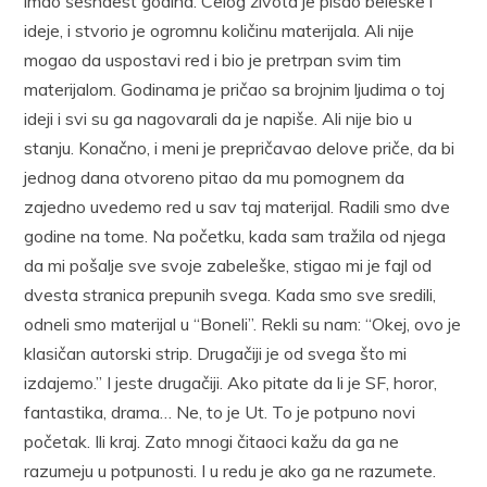
imao šesnaest godina. Celog života je pisao beleške i
ideje, i stvorio je ogromnu količinu materijala. Ali nije
mogao da uspostavi red i bio je pretrpan svim tim
materijalom. Godinama je pričao sa brojnim ljudima o toj
ideji i svi su ga nagovarali da je napiše. Ali nije bio u
stanju. Konačno, i meni je prepričavao delove priče, da bi
jednog dana otvoreno pitao da mu pomognem da
zajedno uvedemo red u sav taj materijal. Radili smo dve
godine na tome. Na početku, kada sam tražila od njega
da mi pošalje sve svoje zabeleške, stigao mi je fajl od
dvesta stranica prepunih svega. Kada smo sve sredili,
odneli smo materijal u “Boneli”. Rekli su nam: “Okej, ovo je
klasičan autorski strip. Drugačiji je od svega što mi
izdajemo.” I jeste drugačiji. Ako pitate da li je SF, horor,
fantastika, drama… Ne, to je Ut. To je potpuno novi
početak. Ili kraj. Zato mnogi čitaoci kažu da ga ne
razumeju u potpunosti. I u redu je ako ga ne razumete.