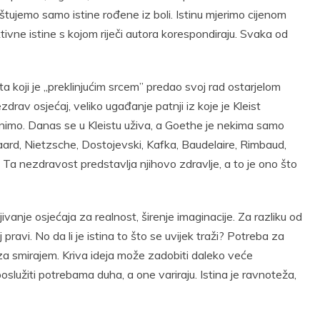
oštujemo samo istine rođene iz boli. Istinu mjerimo cijenom
ivne istine s kojom riječi autora korespondiraju. Svaka od
a koji je „preklinjućim srcem” predao svoj rad ostarjelom
drav osjećaj, veliko ugađanje patnji iz koje je Kleist
jenimo. Danas se u Kleistu uživa, a Goethe je nekima samo
aard, Nietzsche, Dostojevski, Kafka, Baudelaire, Rimbaud,
Ta nezdravost predstavlja njihovo zdravlje, a to je ono što
vanje osjećaja za realnost, širenje imaginacije. Za razliku od
pravi. No da li je istina to što se uvijek traži? Potreba za
 za smirajem. Kriva ideja može zadobiti daleko veće
oslužiti potrebama duha, a one variraju. Istina je ravnoteža,