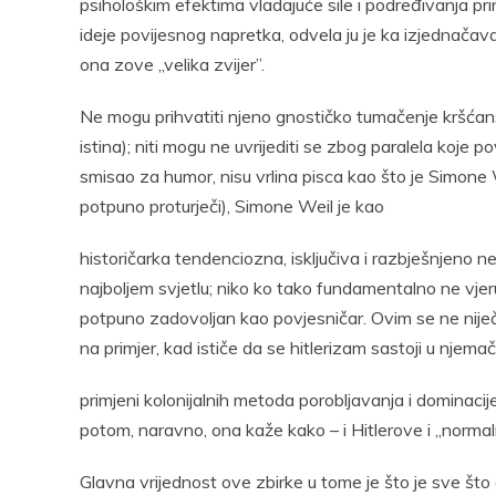
psihološkim efektima vladajuće sile i podređivanja pri
ideje povijesnog napretka, odvela ju je ka izjednačav
ona zove „velika zvijer”.
Ne mogu prihvatiti njeno gnostičko tumačenje kršćanstv
istina); niti mogu ne uvrijediti se zbog paralela koje 
smisao za humor, nisu vrlina pisca kao što je Simone
potpuno proturječi), Simone Weil je kao
historičarka tendenciozna, isključiva i razbješnjeno n
najboljem svjetlu; niko ko tako fundamentalno ne vjer
potpuno zadovoljan kao povjesničar. Ovim se ne niječe
na primjer, kad ističe da se hitlerizam sastoji u njemač
primjeni kolonijalnih metoda porobljavanja i dominaci
potom, naravno, ona kaže kako – i Hitlerove i „normal
Glavna vrijednost ove zbirke u tome je što je sve što 