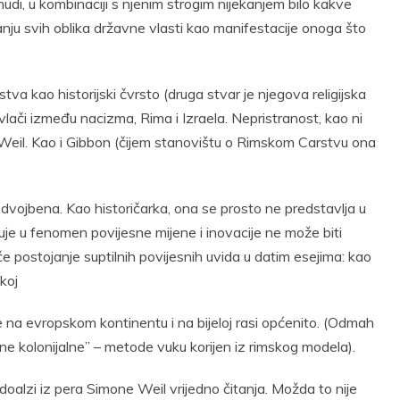
nudi, u kombinaciji s njenim strogim nijekanjem bilo kakve
anju svih oblika državne vlasti kao manifestacije onoga što
a kao historijski čvrsto (druga stvar je njegova religijska
povlači između nacizma, Rima i Izraela. Nepristranost, kao ni
 Weil. Kao i Gibbon (čijem stanovištu o Rimskom Carstvu ona
edvojbena. Kao historičarka, ona se prosto ne predstavlja u
uje u fenomen povijesne mijene i inovacije ne može biti
 postojanje suptilnih povijesnih uvida u datim esejima: kao
koj
je na evropskom kontinentu i na bijeloj rasi općenito. (Odmah
ne kolonijalne” – metode vuku korijen iz rimskog modela).
doalzi iz pera Simone Weil vrijedno čitanja. Možda to nije