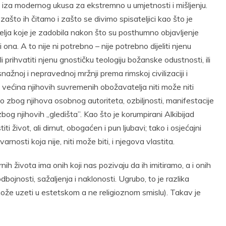
 iza modernog ukusa za ekstremno u umjetnosti i mišljenju.
zašto ih čitamo i zašto se divimo spisateljici kao što je
elja koje je zadobila nakon što su posthumno objavljenje
i ona. A to nije ni potrebno – nije potrebno dijeliti njenu
i prihvatiti njenu gnostičku teologiju božanske odustnosti, ili
oj snažnoj i nepravednoj mržnji prema rimskoj civilizaciji i
 većina njihovih suvremenih obožavatelja niti može niti
mo zbog njihova osobnog autoriteta, ozbiljnosti, manifestacije
zbog njihovih „gledišta”. Kao što je korumpirani Alkibijad
ti život, ali dirnut, obogaćen i pun ljubavi; tako i osjećajni
nosti koja nije, niti može biti, i njegova vlastita.
nih života ima onih koji nas pozivaju da ih imitiramo, a i onih
ojnosti, sažaljenja i naklonosti. Ugrubo, to je razlika
može uzeti u estetskom a ne religioznom smislu). Takav je