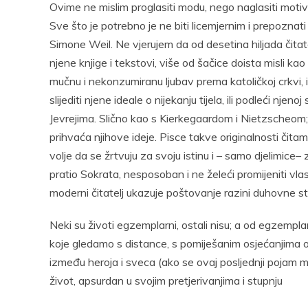
Ovime ne mislim proglasiti modu, nego naglasiti motiv
Sve što je potrebno je ne biti licemjernim i prepoznati 
Simone Weil. Ne vjerujem da od desetina hiljada čitat
njene knjige i tekstovi, više od šačice doista misli kao 
mučnu i nekonzumiranu ljubav prema katoličkoj crkvi, il
slijediti njene ideale o nijekanju tijela, ili podleći njen
Jevrejima. Slično kao s Kierkegaardom i Nietzscheom;
prihvaća njihove ideje. Pisce takve originalnosti čita
volje da se žrtvuju za svoju istinu i – samo djelimice– 
pratio Sokrata, nesposoban i ne želeći promijeniti vlasti
moderni čitatelj ukazuje poštovanje razini duhovne stvar
Neki su životi egzemplarni, ostali nisu; a od egzemplar
koje gledamo s distance, s pomiješanim osjećanjima odb
između heroja i sveca (ako se ovaj posljednji pojam 
život, apsurdan u svojim pretjerivanjima i stupnju