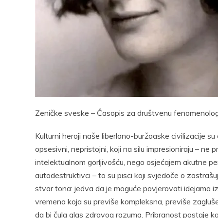
Pocke
Zeničke sveske – Časopis za društvenu fenomenologiju
Kulturni heroji naše liberlano-buržoaske civilizacije su a
opsesivni, nepristojni, koji na silu impresioniraju – n
intelektualnom gorljivošću, nego osjećajem akutne pers
autodestruktivci – to su pisci koji svjedoče o zastra
stvar tona: jedva da je moguće povjerovati idejama
vremena koja su previše kompleksna, previše zaglušen
da bi čula glas zdravog razuma. Pribranost postaje k