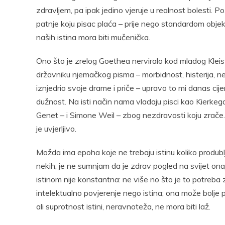
zdravljem, pa ipak jedino vjeruje u realnost bolesti. P
patnje koju pisac plaća – prije nego standardom objekt
naših istina mora biti mučenička.
Ono što je zrelog Goethea nerviralo kod mladog Kleist
državniku njemačkog pisma – morbidnost, histerija, nez
iznjedrio svoje drame i priče – upravo to mi danas ci
dužnost. Na isti način nama vladaju pisci kao Kierkeg
Genet – i Simone Weil – zbog nezdravosti koju zrače. 
je uvjerljivo.
Možda ima epoha koje ne trebaju istinu koliko produblji
nekih, je ne sumnjam da je zdrav pogled na svijet onaj 
istinom nije konstantna: ne više no što je to potreba
intelektualno povjerenje nego istina; ona može bolje p
ali suprotnost istini, neravnoteža, ne mora biti laž.