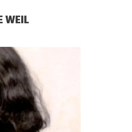
E WEIL
ERGEJ JESENJIN
DRAGAN VELIKIĆ
 navikli na življenje pod
Literatura niti prepisuje, niti prep
, navikli smo da užižemo
život, već ga nanovo stvara.
ed ikonama, ali ne i pred
čovjekom.
Podijelite na:
Facebook
Twitter
Pinter
Podijelite na:
Pocket
Email
Print
Twitter
Pinterest