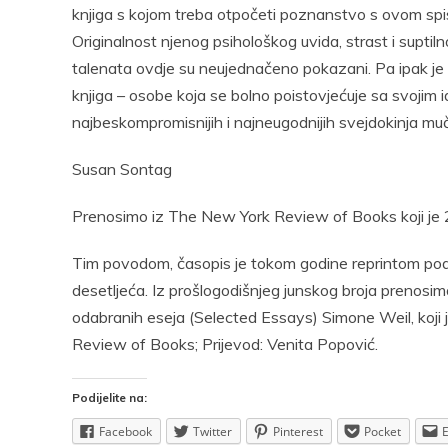
knjiga s kojom treba otpočeti poznanstvo s ovom spisa
Originalnost njenog psihološkog uvida, strast i suptil
talenata ovdje su neujednačeno pokazani. Pa ipak je o
knjiga – osobe koja se bolno poistovjećuje sa svoji
najbeskompromisnijih i najneugodnijih svejdokinja m
Susan Sontag
Prenosimo iz The New York Review of Books koji je 20
Tim povodom, časopis je tokom godine reprintom podsj
desetljeća. Iz prošlogodišnjeg junskog broja prenos
odabranih eseja (Selected Essays) Simone Weil, koji 
Review of Books; Prijevod: Venita Popović.
Podijelite na:
Facebook
Twitter
Pinterest
Pocket