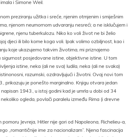
imala i Simone Weil.
m preziranju užitka i sreće, njenim otmjenim i smiješnim
ima, njenom neumornom udvaranju nesreći; a ne isklučujem i
grene, njenu tuberkulozu. Niko ko voli život ne bi želio
oj djeci ili bilo kome koga voli. Ipak volimo ozbiljnost, kao i
anju koje ukazujemo takvim životima, mi priznajemo
ra sigurnost posjedovane istine, objektivne istine. U tom
vljenja istine, neka (ali ne sva) ludila, neka (ali ne svaka)
stinonosni, razumski, ozdravljujući i životni. Ovaj novi tom
., prikazuju je ponešto marginalno. Knjigu otvara jedan
 napisan 1943., u istoj godini kad je umrla u dobi od 34
 u nekoliko ogleda, povlači paralelu između Rima (i drevne
 pomoru Jevreja, Hitler nije gori od Napoleona, Richelieu-a,
nego „romantičnije ime za nacionalizam”. Njena fascinacija