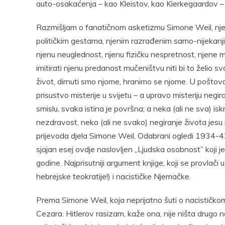
auto-osakaćenja – kao Kleistov, kao Kierkegaardov – 
Razmišljam o fanatičnom asketizmu Simone Weil, njeno
političkim gestama, njenim razrađenim samo-nijekanj
njenu neuglednost, njenu fizičku nespretnost, njene mi
imitirati njenu predanost mučeništvu niti bi to želio svoj
život, dirnuti smo njome, hranimo se njome. U poštov
prisustvo misterije u svijetu – a upravo misteriju negi
smislu, svaka istina je površna; a neka (ali ne sva) iskri
nezdravost, neko (ali ne svako) negiranje života jesu i
prijevoda djela Simone Weil, Odabrani ogledi 1934-43
sjajan esej ovdje naslovljen „Ljudska osobnost” koji je
godine. Najprisutniji argument knjige, koji se provlači
hebrejske teokratije!) i nacističke Njemačke.
Prema Simone Weil, koja neprijatno šuti o nacističkom
Cezara. Hitlerov rasizam, kaže ona, nije ništa drugo 