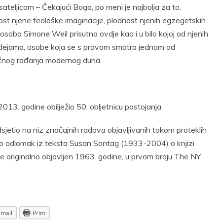
teljicom – Čekajući Boga, po meni je najbolja za to.
nost njene teološke imaginacije, plodnost njenih egzegetskih
soba Simone Weil prisutna ovdje kao i u bilo kojoj od njenih
m idejama, osobe koja se s pravom smatra jednom od
učnog rađanja modernog duha.
13. godine obilježio 50. obljetnicu postojanja.
etio na niz značajnih radova objavljivanih tokom proteklih
imo odlomak iz teksta Susan Sontag (1933-2004) o knjizi
je originalno objavljen 1963. godine, u prvom broju The NY
Email
Print