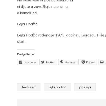
Ne nose više ni žice od kišobrana,
ni dijete u zavežljaju na prsima…
a kamoli led.
Lejla Hodžić
Lejla Hodžić rođena je 1975. godine u Goraždu. Piše p
školi.
Podijelite na:
Facebook
Twitter
Pinterest
Pocket
featured
lejla hodžić
poezija