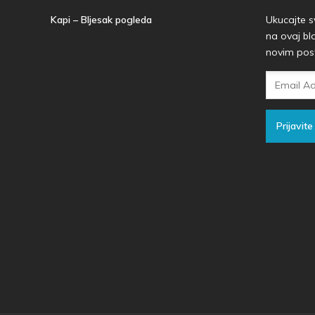
Kapi – Bljesak pogleda
Ukucajte s
na ovaj bl
novim pos
Email
Adresa
Prijavite