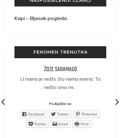
NAJPOSJEĆENIJI ČLANCI
Kapi – Bljesak pogleda
FENOMEN TRENUTKA
ŽOZE SARAMAGO
ričava
U nama je nešto što nema imena. To
nešto smo mi…
Podijelite na:
est
Facebook
Twitter
Pinterest
Pocket
Email
Print