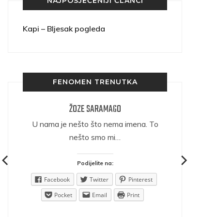
NAJPOSJEĆENIJI ČLANCI
Kapi – Bljesak pogleda
FENOMEN TRENUTKA
ŽOZE SARAMAGO
ričava
U nama je nešto što nema imena. To
nešto smo mi…
Podijelite na:
est
Facebook
Twitter
Pinterest
Pocket
Email
Print