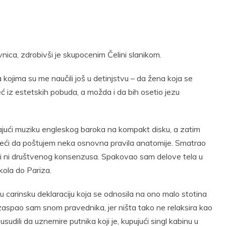
t
Email
Print
avnica, zdrobivši je skupocenim Čelini slanikom.
ojima su me naučili još u detinjstvu – da žena koja se
ć iz estetskih pobuda, a možda i da bih osetio jezu
šajući muziku engleskog baroka na kompakt disku, a zatim
ojeći da poštujem neka osnovna pravila anatomije. Smatrao
i ni društvenog konsenzusa. Spakovao sam delove tela u
kola do Pariza.
carinsku deklaraciju koja se odnosila na ono malo stotina
zaspao sam snom pravednika, jer ništa tako ne relaksira kao
usudili da uznemire putnika koji je, kupujući singl kabinu u