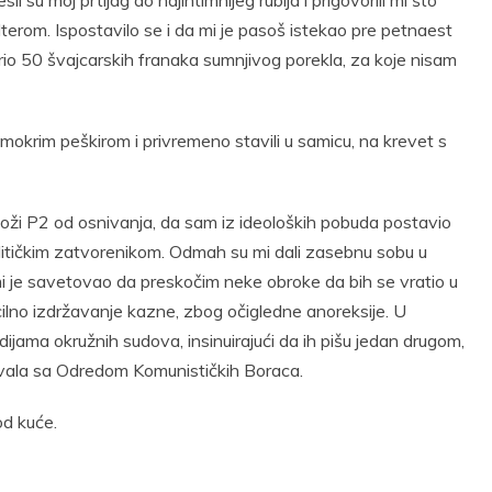
li su moj prtljag do najintimnijeg rublja i prigovorili mi što
terom. Ispostavilo se i da mi je pasoš istekao pre petnaest
rio 50 švajcarskih franaka sumnjivog porekla, za koje nisam
 mokrim peškirom i privremeno stavili u samicu, na krevet s
ži P2 od osnivanja, da sam iz ideoloških pobuda postavio
tičkim zatvorenikom. Odmah su mi dali zasebnu sobu u
i je savetovao da preskočim neke obroke da bih se vratio u
cilno izdržavanje kazne, zbog očigledne anoreksije. U
ma okružnih sudova, insinuirajući da ih pišu jedan drugom,
đivala sa Odredom Komunističkih Boraca.
od kuće.