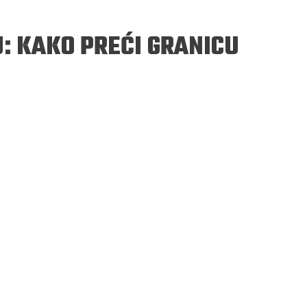
: KAKO PREĆI GRANICU
ERGEJ JESENJIN
DRAGAN VELIKIĆ
 navikli na življenje pod
Literatura niti prepisuje, niti prep
, navikli smo da užižemo
život, već ga nanovo stvara.
ed ikonama, ali ne i pred
čovjekom.
Podijelite na:
Facebook
Twitter
Pinter
Podijelite na:
Pocket
Email
Print
Twitter
Pinterest