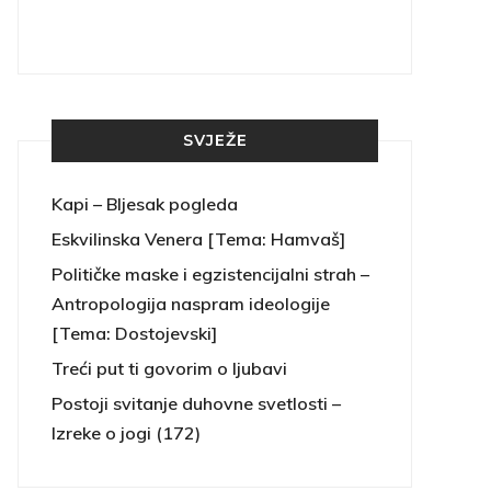
SVJEŽE
Kapi – Bljesak pogleda
Eskvilinska Venera [Tema: Hamvaš]
Političke maske i egzistencijalni strah –
Antropologija naspram ideologije
[Tema: Dostojevski]
Treći put ti govorim o ljubavi
Postoji svitanje duhovne svetlosti –
Izreke o jogi (172)