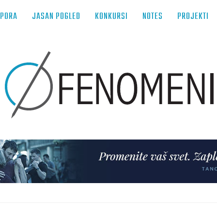
TPORA
JASAN POGLED
KONKURSI
NOTES
PROJEKTI