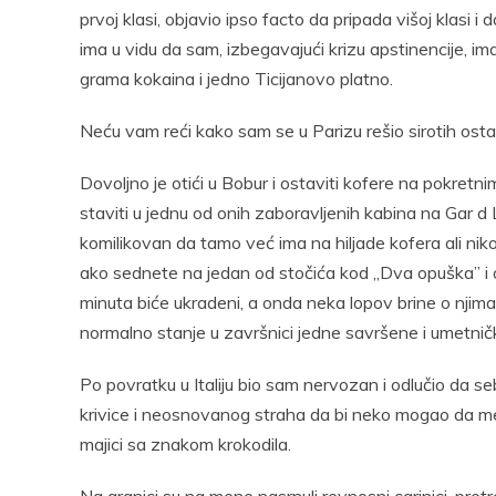
prvoj klasi, objavio ipso facto da pripada višoj klasi 
ima u vidu da sam, izbegavajući krizu apstinencije, im
grama kokaina i jedno Ticijanovo platno.
Neću vam reći kako sam se u Parizu rešio sirotih osta
Dovoljno je otići u Bobur i ostaviti kofere na pokretni
staviti u jednu od onih zaboravljenih kabina na Gar d
komilikovan da tamo već ima na hiljade kofera ali ni
ako sednete na jedan od stočića kod „Dva opuška” i os
minuta biće ukradeni, a onda neka lopov brine o njima.
normalno stanje u završnici jedne savršene i umetničk
Po povratku u Italiju bio sam nervozan i odlučio da s
krivice i neosnovanog straha da bi neko mogao da me
majici sa znakom krokodila.