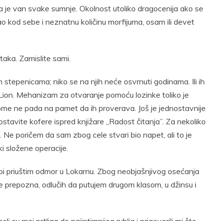
i da je van svake sumnje. Okolnost utoliko dragocenija ako se
ao kod sebe i neznatnu količinu morfijuma, osam ili devet
taka. Zamislite sami.
m stepenicama; niko se na njih neće osvrnuti godinama. Ili ih
 Lion. Mehanizam za otvaranje pomoću lozinke toliko je
kome ne pada na pamet da ih proverava. Još je jednostavnije
tavite kofere ispred knjižare „Radost čitanja”. Za nekoliko
 Ne poričem da sam zbog cele stvari bio napet, ali to je
i složene operacije.
ebi priuštim odmor u Lokarnu. Zbog neobjašnjivog osećanja
 prepozna, odlučih da putujem drugom klasom, u džinsu i