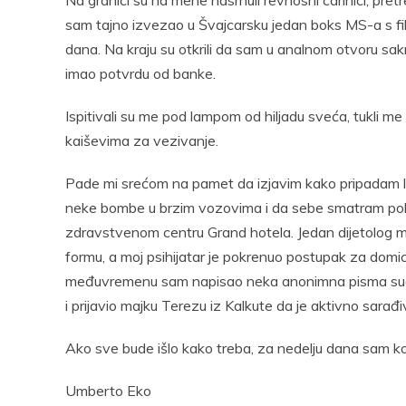
Na granici su na mene nasrnuli revnosni carinici, pretres
sam tajno izvezao u Švajcarsku jedan boks MS-a s fil
dana. Na kraju su otkrili da sam u analnom otvoru sak
imao potvrdu od banke.
Ispitivali su me pod lampom od hiljadu sveća, tukli me
kaiševima za vezivanje.
Pade mi srećom na pamet da izjavim kako pripadam lo
neke bombe u brzim vozovima i da sebe smatram poli
zdravstvenom centru Grand hotela. Jedan dijetolog m
formu, a moj psihijatar je pokrenuo postupak za domi
međuvremenu sam napisao neka anonimna pisma sudija
i prijavio majku Terezu iz Kalkute da je aktivno sara
Ako sve bude išlo kako treba, za nedelju dana sam k
Umberto Eko