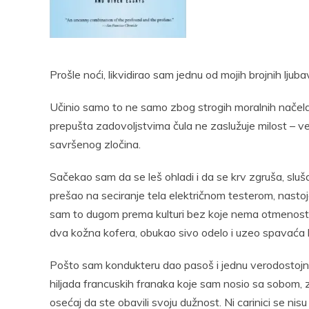
Pocke
Prošle noći, likvidirao sam jednu od mojih brojnih ljub
Učinio samo to ne samo zbog strogih moralnih načela k
prepušta zadovoljstvima čula ne zaslužuje milost – ve
savršenog zločina.
Sačekao sam da se leš ohladi i da se krv zgruša, slu
prešao na seciranje tela električnom testerom, nast
sam to dugom prema kulturi bez koje nema otmenost
dva kožna kofera, obukao sivo odelo i uzeo spavaća 
Pošto sam kondukteru dao pasoš i jednu verodostojnu 
hiljada francuskih franaka koje sam nosio sa sobom, 
osećaj da ste obavili svoju dužnost. Ni carinici se nisu 