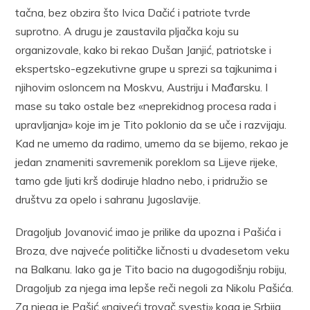
tačna, bez obzira što Ivica Dačić i patriote tvrde
suprotno. A drugu je zaustavila pljačka koju su
organizovale, kako bi rekao Dušan Janjić, patriotske i
ekspertsko-egzekutivne grupe u sprezi sa tajkunima i
njihovim osloncem na Moskvu, Austriju i Mađarsku. I
mase su tako ostale bez «neprekidnog procesa rada i
upravljanja» koje im je Tito poklonio da se uče i razvijaju.
Kad ne umemo da radimo, umemo da se bijemo, rekao je
jedan znameniti savremenik poreklom sa Lijeve rijeke,
tamo gde ljuti krš dodiruje hladno nebo, i pridružio se
društvu za opelo i sahranu Jugoslavije.
Dragoljub Jovanović imao je prilike da upozna i Pašića i
Broza, dve najveće političke ličnosti u dvadesetom veku
na Balkanu. Iako ga je Tito bacio na dugogodišnju robiju,
Dragoljub za njega ima lepše reči negoli za Nikolu Pašića.
Za njega je Pašić «najveći trovač svesti» koga je Srbija