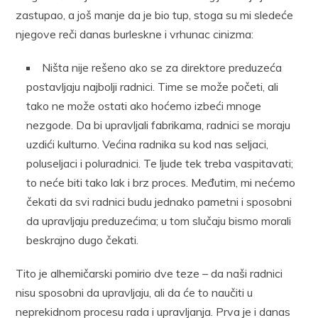
zastupao, a još manje da je bio tup, stoga su mi sledeće
njegove reči danas burleskne i vrhunac cinizma:
Ništa nije rešeno ako se za direktore preduzeća
postavljaju najbolji radnici. Time se može početi, ali
tako ne može ostati ako hoćemo izbeći mnoge
nezgode. Da bi upravljali fabrikama, radnici se moraju
uzdići kulturno. Većina radnika su kod nas seljaci,
poluseljaci i poluradnici. Te ljude tek treba vaspitavati;
to neće biti tako lak i brz proces. Međutim, mi nećemo
čekati da svi radnici budu jednako pametni i sposobni
da upravljaju preduzećima; u tom slučaju bismo morali
beskrajno dugo čekati.
Tito je alhemičarski pomirio dve teze – da naši radnici
nisu sposobni da upravljaju, ali da će to naučiti u
neprekidnom procesu rada i upravljanja. Prva je i danas