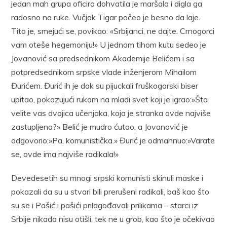
jedan mah grupa oficira dohvatila je maršala i digla ga
radosno na ruke. Vučjak Tigar počeo je besno da laje.
Tito je, smejući se, povikao: «Srbijanci, ne dajte. Crnogorci
vam oteše hegemoniju!» U jednom tihom kutu sedeo je
Jovanović sa predsednikom Akademije Belićem i sa
potpredsednikom srpske vlade inženjerom Mihailom
Đurićem. Đurić ih je dok su pijuckali fruškogorski biser
upitao, pokazujući rukom na mladi svet koji je igrao:»Šta
velite vas dvojica učenjaka, koja je stranka ovde najviše
zastupljena?» Belić je mudro ćutao, a Jovanović je
odgovorio:»Pa, komunistička.» Đurić je odmahnuo:»Varate
se, ovde ima najviše radikala!»
Devedesetih su mnogi srpski komunisti skinuli maske i
pokazali da su u stvari bili prerušeni radikali, baš kao što
su se i Pašić i pašići prilagođavali prilikama – starci iz
Srbije nikada nisu otišli, tek ne u grob, kao što je očekivao