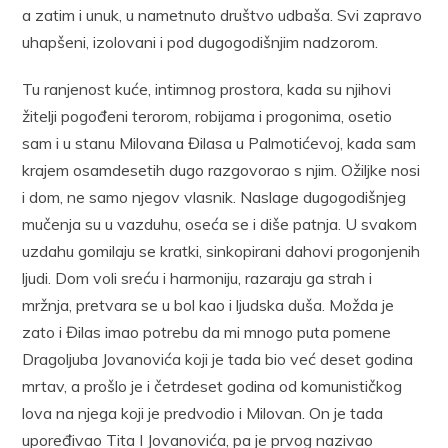
a zatim i unuk, u nametnuto društvo udbaša. Svi zapravo
uhapšeni, izolovani i pod dugogodišnjim nadzorom.
Tu ranjenost kuće, intimnog prostora, kada su njihovi
žitelji pogođeni terorom, robijama i progonima, osetio
sam i u stanu Milovana Đilasa u Palmotićevoj, kada sam
krajem osamdesetih dugo razgovorao s njim. Ožiljke nosi
i dom, ne samo njegov vlasnik. Naslage dugogodišnjeg
mučenja su u vazduhu, oseća se i diše patnja. U svakom
uzdahu gomilaju se kratki, sinkopirani dahovi progonjenih
ljudi. Dom voli sreću i harmoniju, razaraju ga strah i
mržnja, pretvara se u bol kao i ljudska duša. Možda je
zato i Đilas imao potrebu da mi mnogo puta pomene
Dragoljuba Jovanovića koji je tada bio već deset godina
mrtav, a prošlo je i četrdeset godina od komunističkog
lova na njega koji je predvodio i Milovan. On je tada
upoređivao Tita I Jovanovića, pa je prvog nazivao