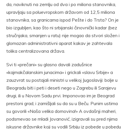
da, naviknuti na zemlju od dva i po miliona stanovnika,
upravljaju sa poluevropskom državom od 12,5 miliona
stanovnika, sa granicama ispod Pešte i do Trsta? On je
bio izgubljen, kao što ni srbijanski činovnički kadar (bez
stručnjaka, smanjen u ratu) nije mogao da stvori složen i
glomazan administrativni aparat kakav je zahtevala
tolika centralizovana država.
Svi ti «prečani» su glasno davali zadušnice
«kajmakčalanskim junacima» i grickali «slavu Srbije» a
zauzvrat su postajali ministri u velikoj Jugoslaviji: bolje u
Beogradu biti i peti i deseti nego u Zagrebu ili Sarajevu
drugi, ili u Novom Sadu prvi. Imponovao im je Beograd
prestoni grad, i zamišljali su da su u Beču. Punim ustima
su govorili «Naša velika domovina!» A ovdašnji maheri,
podsmevao se mladi Jovanović, izigravali su pred njima
iskusne državnike koji su vodili Srbiju iz pobede u pobedu