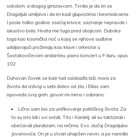
sokolom, a drugog gmizavcem. Tvrdio je da im se
Dragoljub umiljava i da im kadi glupostima i besmislicama.
I posle toliko godina: osećaj krivice, saznanje nepravde i
iskustvo bola. Hvata me tuga pred obojicom. Duboka
tuga kao kosmička noć u kojoj se njihove sudbine
udaljavajući prožimaju kao klavir i orkestar u
Šostakovičevom andanteu, piano koncert u F duru, opus
102.
Duhovan čovek se kad-tad oslobađa laži, mora za
života da izdvoji u sebi dobro od zla, i Đilas sam
ispoveda svoj greh, govori mi mirno i sabrano:
Lično sam bio za unifikovanje političkog života. Za
to su isto bili i svi ostali, Tito i Kardelj, ali su taktizirali i
obećavali pluralizam, na rečima. Evo, slučaj Dragoljuba
Jovanovića. On je u stvari uhapšen nevin, a po naredbi