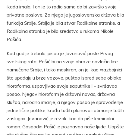
ikada imala. I on je to radio samo da bi završio svoje
privatne poslove. Za njega je jugoslovenska država bila
funkcija Srbije, Srbija je bila stvar Radikalne stranke, a
Radikalna stranka je bila sredstvo u rukama Nikole
Pašića.
Kad god je trebalo, pisao je Jovanović posle Prvog
svetskog rata, Pašić bi na svoje obraze navlačio lice
namučene Srbije, i tako maskiran, on je, kao «razbojnici
što upadaju u brze vozove, puštao ispred sebe oblake
hloroforma, uspavljivao svoje saputnike i – svršavao
posao. Njegov hloroform je državni novac, državna
služba, narodno imanje, a njegov posao je sprovođenje
jedne lične politike, krađa tuđih planova i otimanje tuđih
zasluga». Jovanović je rezak, kao da piše kriminalni
roman: Gospodin Pašić je poznavao naše ljude. Uopšte
nije slušao šta mu ko govori, već im u pogledu čitao