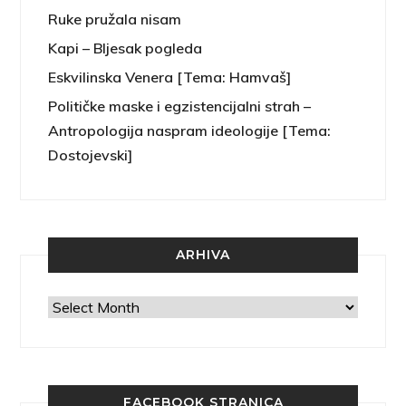
Ruke pružala nisam
Kapi – Bljesak pogleda
Eskvilinska Venera [Tema: Hamvaš]
Političke maske i egzistencijalni strah –
Antropologija naspram ideologije [Tema:
Dostojevski]
ARHIVA
Arhiva
FACEBOOK STRANICA