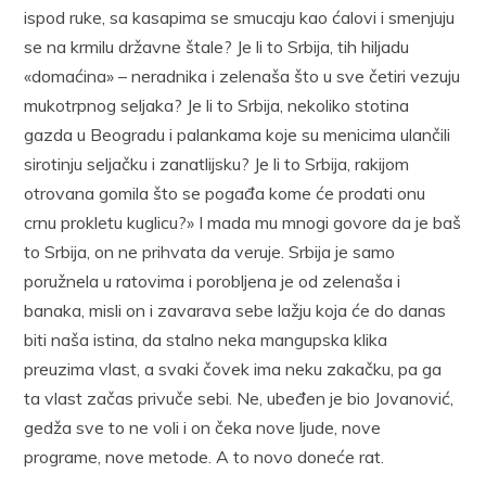
ispod ruke, sa kasapima se smucaju kao ćalovi i smenjuju
se na krmilu državne štale? Je li to Srbija, tih hiljadu
«domaćina» – neradnika i zelenaša što u sve četiri vezuju
mukotrpnog seljaka? Je li to Srbija, nekoliko stotina
gazda u Beogradu i palankama koje su menicima ulančili
sirotinju seljačku i zanatlijsku? Je li to Srbija, rakijom
otrovana gomila što se pogađa kome će prodati onu
crnu prokletu kuglicu?» I mada mu mnogi govore da je baš
to Srbija, on ne prihvata da veruje. Srbija je samo
poružnela u ratovima i porobljena je od zelenaša i
banaka, misli on i zavarava sebe lažju koja će do danas
biti naša istina, da stalno neka mangupska klika
preuzima vlast, a svaki čovek ima neku zakačku, pa ga
ta vlast začas privuče sebi. Ne, ubeđen je bio Jovanović,
gedža sve to ne voli i on čeka nove ljude, nove
programe, nove metode. A to novo doneće rat.