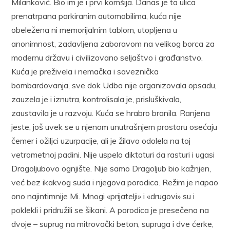
Milanković. Bio im je i prvi komšija. Danas je ta ulica
prenatrpana parkiranim automobilima, kuća nije
obeležena ni memorijalnim tablom, utopljena u
anonimnost, zadavljena zaboravom na velikog borca za
modernu državu i civilizovano seljaštvo i građanstvo.
Kuća je preživela i nemačka i saveznička
bombardovanja, sve dok Udba nije organizovala opsadu,
zauzela je i iznutra, kontrolisala je, prisluškivala,
zaustavila je u razvoju. Kuća se hrabro branila. Ranjena
jeste, još uvek se u njenom unutrašnjem prostoru osećaju
čemer i ožiljci uzurpacije, ali je žilavo odolela na toj
vetrometnoj padini. Nije uspelo diktaturi da rasturi i ugasi
Dragoljubovo ognjište. Nije samo Dragoljub bio kažnjen,
već bez ikakvog suda i njegova porodica. Režim je napao
ono najintimnije Mi. Mnogi «prijatelji» i «drugovi» su i
poklekli i pridružili se šikani. A porodica je presečena na
dvoje – suprug na mitrovački beton, supruga i dve ćerke,