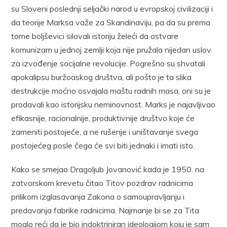
su Sloveni poslednji seljački narod u evropskoj civilizaciji i
da teorije Marksa važe za Skandinaviju, pa da su prema
tome boljševici silovali istoriju želeći da ostvare
komunizam u jednoj zemlji koja nije pružala nijedan uslov
za izvođenje socijalne revolucije. Pogrešno su shvatali
apokalipsu buržoaskog društva, ali pošto je ta slika
destrukcije moćno osvajala maštu radnih masa, oni su je
prodavali kao istorijsku neminovnost. Marks je najavljivao
efikasnije, racionalnije, produktivnije društvo koje će
zameniti postojeće, a ne rušenje i uništavanje svega
postojećeg posle čega će svi biti jednaki i imati isto.
Kako se smejao Dragoljub Jovanović kada je 1950. na
zatvorskom krevetu čitao Titov pozdrav radnicima
prilikom izglasavanja Zakona o samoupravljanju i
predavanja fabrike radnicima. Najmanje bi se za Tita
moglo reći da je bio indoktriniran ideologijom koju je sam