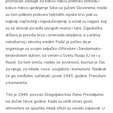
priznavao zasluge za kakvu-takvu političku slobodu i
kakvo-takvo ujedinjenje Srba sa Južnim Slovenima, mada
su tom prilikom proliveni hektolitri srpske krvi, pali su
najbolji, najčestitiji i najoduševljeniji, a ostali su najgori, koji
su se skrivali iza leđa uticajnih mama i tata. Zajednička
država je previše brzo i iznenada skrpljena, a u jednoj
nekulturnoj i silovitoj sredini. Pašić je počeo da je
organizuje sa svojim seljačko-ćiftinskim i žandarmsko-
birokratskim duhom, sa verom u Svetu Rusiju (U se i u
Ruse). Sa tom smrću, nadao se Jovanović, kucnuo je čas
za njega, za mlade, nove, socijaliste i komuniste. Radikali
će ga, međutim, sačekati i posle 1945. godine. Prerušeni
u komuniste.
Tito je 1946. pozvao Dragoljuba kao člana Prezidijuma
na doček Nove godine. Kada su otišli strani gosti,
atmosfera se opustila, mladi oficiri su veselo zapevali. U