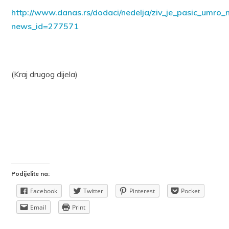
http://www.danas.rs/dodaci/nedelja/ziv_je_pasic_umro_n
news_id=277571
(Kraj drugog dijela)
Podijelite na:
Facebook
Twitter
Pinterest
Pocket
Email
Print