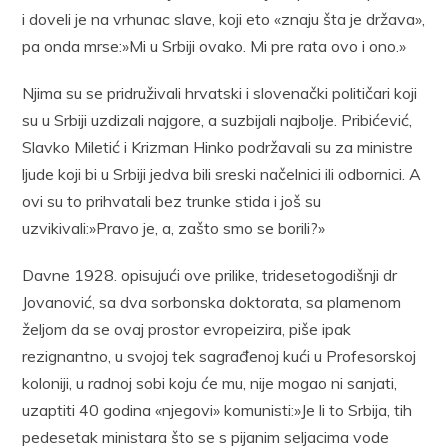
i doveli je na vrhunac slave, koji eto «znaju šta je država»,
pa onda mrse:»Mi u Srbiji ovako. Mi pre rata ovo i ono.»
Njima su se pridruživali hrvatski i slovenački političari koji
su u Srbiji uzdizali najgore, a suzbijali najbolje. Pribićević,
Slavko Miletić i Krizman Hinko podržavali su za ministre
ljude koji bi u Srbiji jedva bili sreski načelnici ili odbornici. A
ovi su to prihvatali bez trunke stida i još su
uzvikivali:»Pravo je, a, zašto smo se borili?»
Davne 1928. opisujući ove prilike, tridesetogodišnji dr
Jovanović, sa dva sorbonska doktorata, sa plamenom
željom da se ovaj prostor evropeizira, piše ipak
rezignantno, u svojoj tek sagrađenoj kući u Profesorskoj
koloniji, u radnoj sobi koju će mu, nije mogao ni sanjati,
uzaptiti 40 godina «njegovi» komunisti:»Je li to Srbija, tih
pedesetak ministara što se s pijanim seljacima vode