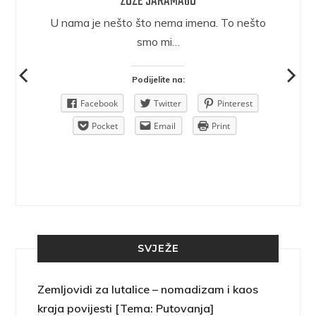
ŽOZE SARAMAGO
epričava
U nama je nešto što nema imena. To nešto
ra.
smo mi…
Podijelite na:
Pinterest
Facebook
Twitter
Pinterest
rint
Pocket
Email
Print
SVJEŽE
Zemljovidi za lutalice – nomadizam i kaos
kraja povijesti [Tema: Putovanja]