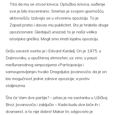
Tita da mu se stvori krivica. Optužba, krivica, suđenje
sve je bilo inscenirano. Smetao je svojom upornošću,
aktivnošću. Izdvojio se u otvorenu opoziciju. To je
Zapad pratio i davao mu publicitet, što je hrabrilo druge
opozicionare. Gledajući unazad, to je naša velika
istorijska greška. Mogli smo imati lojalnu opoziciju.
Grižu savesti osetio je i Edvard Kardelj. On je 1975. u
Dubrovniku, u opuštenoj atmosferi, uz vino, u pauzi
međunarodnog simpozijuma «Participacija i
samoupravljanje» hvalio Dragoljuba Jovanovića, da je on
bio mogućnost jedne zdrave opozicije, a protiv
staljinizma.
Šta će Vam dve partije? – pitao je na sastanku u Užičkoj
Broz Jovanovića i zaključio – Kada budu dve biće ih i
dvanaest, a to nije dobro! Makar tri, odgovorio je