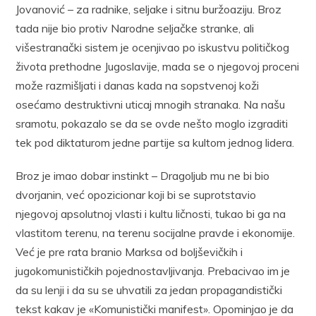
Jovanović – za radnike, seljake i sitnu buržoaziju. Broz
tada nije bio protiv Narodne seljačke stranke, ali
višestranački sistem je ocenjivao po iskustvu političkog
života prethodne Jugoslavije, mada se o njegovoj proceni
može razmišljati i danas kada na sopstvenoj koži
osećamo destruktivni uticaj mnogih stranaka. Na našu
sramotu, pokazalo se da se ovde nešto moglo izgraditi
tek pod diktaturom jedne partije sa kultom jednog lidera.
Broz je imao dobar instinkt – Dragoljub mu ne bi bio
dvorjanin, već opozicionar koji bi se suprotstavio
njegovoj apsolutnoj vlasti i kultu ličnosti, tukao bi ga na
vlastitom terenu, na terenu socijalne pravde i ekonomije.
Već je pre rata branio Marksa od boljševičkih i
jugokomunističkih pojednostavljivanja. Prebacivao im je
da su lenji i da su se uhvatili za jedan propagandistički
tekst kakav je «Komunistički manifest». Opominjao je da