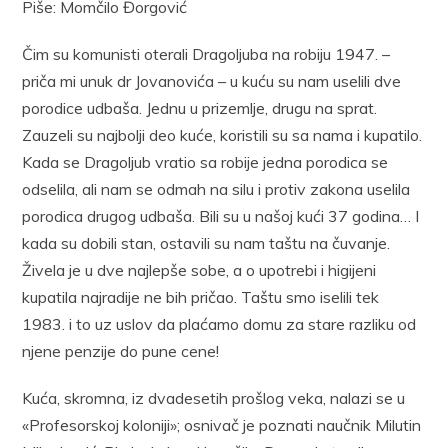
Piše: Momčilo Đorgović
Čim su komunisti oterali Dragoljuba na robiju 1947. –
priča mi unuk dr Jovanovića – u kuću su nam uselili dve
porodice udbaša. Jednu u prizemlje, drugu na sprat.
Zauzeli su najbolji deo kuće, koristili su sa nama i kupatilo.
Kada se Dragoljub vratio sa robije jedna porodica se
odselila, ali nam se odmah na silu i protiv zakona uselila
porodica drugog udbaša. Bili su u našoj kući 37 godina… I
kada su dobili stan, ostavili su nam taštu na čuvanje.
Živela je u dve najlepše sobe, a o upotrebi i higijeni
kupatila najradije ne bih pričao. Taštu smo iselili tek
1983. i to uz uslov da plaćamo domu za stare razliku od
njene penzije do pune cene!
Kuća, skromna, iz dvadesetih prošlog veka, nalazi se u
«Profesorskoj koloniji»; osnivač je poznati naučnik Milutin