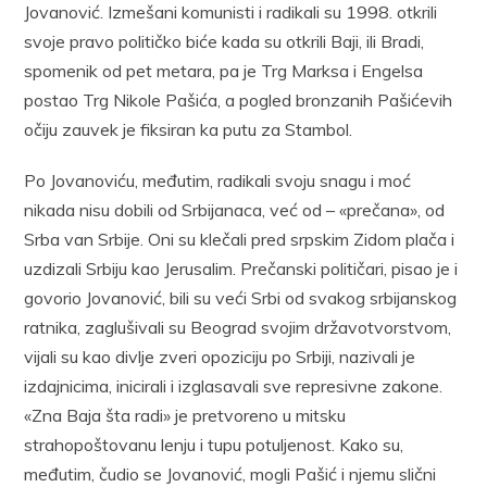
Jovanović. Izmešani komunisti i radikali su 1998. otkrili
svoje pravo političko biće kada su otkrili Baji, ili Bradi,
spomenik od pet metara, pa je Trg Marksa i Engelsa
postao Trg Nikole Pašića, a pogled bronzanih Pašićevih
očiju zauvek je fiksiran ka putu za Stambol.
Po Jovanoviću, međutim, radikali svoju snagu i moć
nikada nisu dobili od Srbijanaca, već od – «prečana», od
Srba van Srbije. Oni su klečali pred srpskim Zidom plača i
uzdizali Srbiju kao Jerusalim. Prečanski političari, pisao je i
govorio Jovanović, bili su veći Srbi od svakog srbijanskog
ratnika, zaglušivali su Beograd svojim državotvorstvom,
vijali su kao divlje zveri opoziciju po Srbiji, nazivali je
izdajnicima, inicirali i izglasavali sve represivne zakone.
«Zna Baja šta radi» je pretvoreno u mitsku
strahopoštovanu lenju i tupu potuljenost. Kako su,
međutim, čudio se Jovanović, mogli Pašić i njemu slični