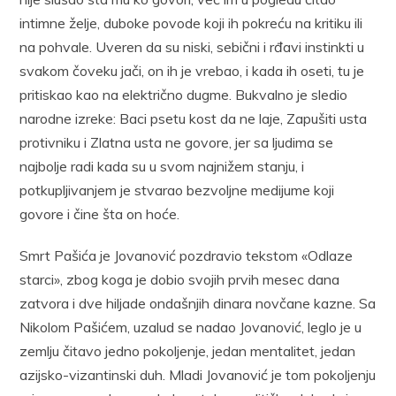
intimne želje, duboke povode koji ih pokreću na kritiku ili
na pohvale. Uveren da su niski, sebični i rđavi instinkti u
svakom čoveku jači, on ih je vrebao, i kada ih oseti, tu je
pritiskao kao na električno dugme. Bukvalno je sledio
narodne izreke: Baci psetu kost da ne laje, Zapušiti usta
protivniku i Zlatna usta ne govore, jer sa ljudima se
najbolje radi kada su u svom najnižem stanju, i
potkupljivanjem je stvarao bezvoljne medijume koji
govore i čine šta on hoće.
Smrt Pašića je Jovanović pozdravio tekstom «Odlaze
starci», zbog koga je dobio svojih prvih mesec dana
zatvora i dve hiljade ondašnjih dinara novčane kazne. Sa
Nikolom Pašićem, uzalud se nadao Jovanović, leglo je u
zemlju čitavo jedno pokoljenje, jedan mentalitet, jedan
azijsko-vizantinski duh. Mladi Jovanović je tom pokoljenju