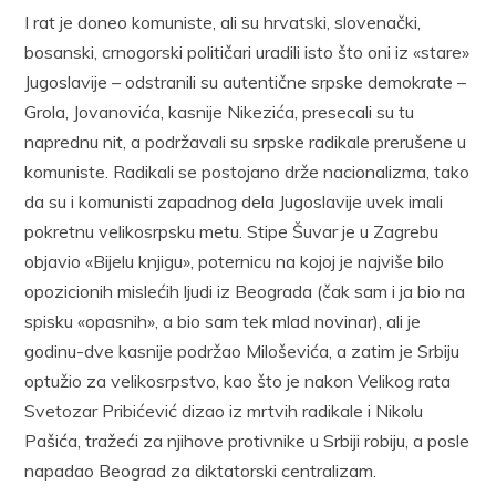
I rat je doneo komuniste, ali su hrvatski, slovenački,
bosanski, crnogorski političari uradili isto što oni iz «stare»
Jugoslavije – odstranili su autentične srpske demokrate –
Grola, Jovanovića, kasnije Nikezića, presecali su tu
naprednu nit, a podržavali su srpske radikale prerušene u
komuniste. Radikali se postojano drže nacionalizma, tako
da su i komunisti zapadnog dela Jugoslavije uvek imali
pokretnu velikosrpsku metu. Stipe Šuvar je u Zagrebu
objavio «Bijelu knjigu», poternicu na kojoj je najviše bilo
opozicionih mislećih ljudi iz Beograda (čak sam i ja bio na
spisku «opasnih», a bio sam tek mlad novinar), ali je
godinu-dve kasnije podržao Miloševića, a zatim je Srbiju
optužio za velikosrpstvo, kao što je nakon Velikog rata
Svetozar Pribićević dizao iz mrtvih radikale i Nikolu
Pašića, tražeći za njihove protivnike u Srbiji robiju, a posle
napadao Beograd za diktatorski centralizam.