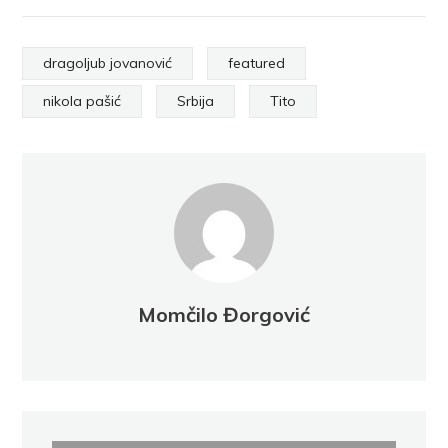
dragoljub jovanović
featured
nikola pašić
Srbija
Tito
Momčilo Đorgović