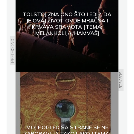
TOLSTOJ ZNA ONO ŠTO I EDIP, DA
JE OVAJ ŽIVOT OVDE MRAČNA I
KRVAVA SRAMOTA [TEMA:
MELANHOLIJA; HAMVAŠ]
PRETHODNO
SLEDEĆE
MOJ POGLED SA STRANE SE NE
ZABORAVLJA TAKO LAKO [TEMA: