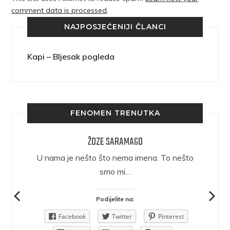
comment data is processed
.
NAJPOSJEĆENIJI ČLANCI
Kapi – Bljesak pogleda
FENOMEN TRENUTKA
ŽOZE SARAMAGO
epričava
U nama je nešto što nema imena. To nešto
ra.
smo mi…
Podijelite na:
Pinterest
Facebook
Twitter
Pinterest