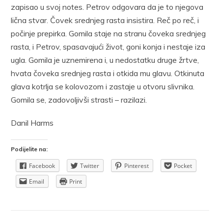
zapisao u svoj notes. Petrov odgovara da je to njegova
lična stvar. Čovek srednjeg rasta insistira. Reč po reč, i
počinje prepirka. Gomila staje na stranu čoveka srednjeg
rasta, i Petrov, spasavajući život, goni konja i nestaje iza
ugla. Gomila je uznemirena i, u nedostatku druge žrtve,
hvata čoveka srednjeg rasta i otkida mu glavu. Otkinuta
glava kotrlja se kolovozom i zastaje u otvoru slivnika.
Gomila se, zadovoljivši strasti – razilazi.
Danil Harms
Podijelite na:
Facebook
Twitter
Pinterest
Pocket
Email
Print