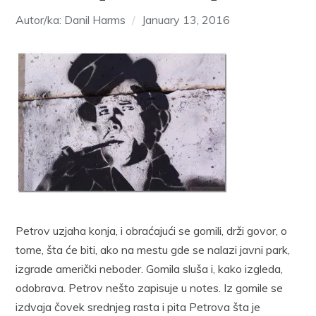
Autor/ka: Danil Harms
January 13, 2016
Petrov uzjaha konja, i obraćajući se gomili, drži govor, o
tome, šta će biti, ako na mestu gde se nalazi javni park,
izgrade američki neboder. Gomila sluša i, kako izgleda,
odobrava. Petrov nešto zapisuje u notes. Iz gomile se
izdvaja čovek srednjeg rasta i pita Petrova šta je