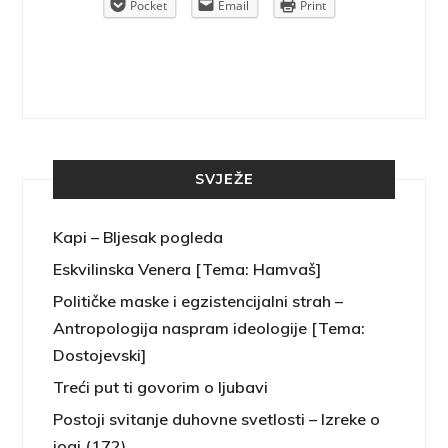
rint
Pocket
Email
Print
SVJEŽE
Kapi – Bljesak pogleda
Eskvilinska Venera [Tema: Hamvaš]
Političke maske i egzistencijalni strah –
Antropologija naspram ideologije [Tema:
Dostojevski]
Treći put ti govorim o ljubavi
Postoji svitanje duhovne svetlosti – Izreke o
jogi (172)