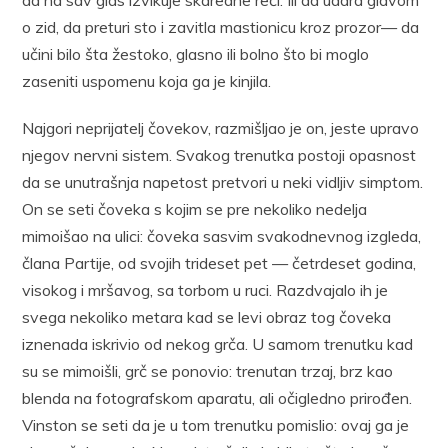
o zid, da preturi sto i zavitla mastionicu kroz prozor— da
učini bilo šta žestoko, glasno ili bolno što bi moglo
zaseniti uspomenu koja ga je kinjila.
Najgori neprijatelj čovekov, razmišljao je on, jeste upravo
njegov nervni sistem. Svakog trenutka postoji opasnost
da se unutrašnja napetost pretvori u neki vidljiv simptom.
On se seti čoveka s kojim se pre nekoliko nedelja
mimoišao na ulici: čoveka sasvim svakodnevnog izgleda,
člana Partije, od svojih trideset pet — četrdeset godina,
visokog i mršavog, sa torbom u ruci. Razdvajalo ih je
svega nekoliko metara kad se levi obraz tog čoveka
iznenada iskrivio od nekog grča. U samom trenutku kad
su se mimoišli, grč se ponovio: trenutan trzaj, brz kao
blenda na fotografskom aparatu, ali očigledno prirođen.
Vinston se seti da je u tom trenutku pomislio: ovaj ga je