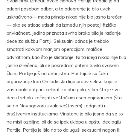
Svaki brak između dvoje članova Partije trebalo je da
odobri poseban odbor, a to odobrenje je bilo uvek
uskraćivano— mada princip nikad nije bio jasno izrečen
— ako se sticao utisak da između njih postoji fizička
privlačnost. Jedina priznata svrha braka bila je rađanje
dece za službu Partiji. Seksualni odnos je trebalo
smatrati kakvom manjom operacijom, malčice
odvratnom, kao što je klistiranje. Ni ta ideja nikad nije bila
jasno izrečena, ali se posrednim putem tuvila svakom
članu Partije još od detinjstva. Postojale su čak i
organizacije kao Omladinska liga protiv seksa koja je
zastupala potpuni celibat za oba pola, s tim što je svu
decu trebalo začinjati veštačkim osemenjavanjem (što
se na Novogovoru zvalo veštosem) i odgajati u
društvenim institucijama. Vinstonu je bilo jasno da se to
ne misli ozbiljno, ali da se ipak uklapa u opštu ideologiju
Partije. Partija je išla na to da uguši seksualni nagon ili,