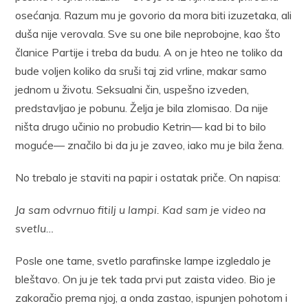
osećanja. Razum mu je govorio da mora biti izuzetaka, ali
duša nije verovala. Sve su one bile neprobojne, kao što
članice Partije i treba da budu. A on je hteo ne toliko da
bude voljen koliko da sruši taj zid vrline, makar samo
jednom u životu. Seksualni čin, uspešno izveden,
predstavljao je pobunu. Želja je bila zlomisao. Da nije
ništa drugo učinio no probudio Ketrin— kad bi to bilo
moguće— značilo bi da ju je zaveo, iako mu je bila žena.
No trebalo je staviti na papir i ostatak priče. On napisa:
Ja sam odvrnuo fitilj u lampi. Kad sam je video na
svetlu…
Posle one tame, svetlo parafinske lampe izgledalo je
bleštavo. On ju je tek tada prvi put zaista video. Bio je
zakoračio prema njoj, a onda zastao, ispunjen pohotom i