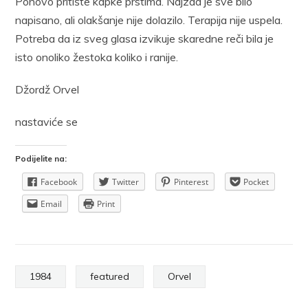
Ponovo pritište kapke prstima. Najzad je sve bilo
napisano, ali olakšanje nije dolazilo. Terapija nije uspela.
Potreba da iz sveg glasa izvikuje skaredne reči bila je
isto onoliko žestoka koliko i ranije.
Džordž Orvel
nastaviće se
Podijelite na:
Facebook
Twitter
Pinterest
Pocket
Email
Print
1984
featured
Orvel