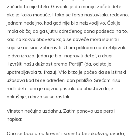
začudo to nije htela. Govorila je da moraju začeti dete
ako je ikako moguće. I tako se farsa nastavljala, redovno,
jednom nedeljno, kad god nije bilo neizvodljivo. Čak je
imala običaj da ga ujutru određenog dana podseća na to,
kao na kakvu obavezu koja se doveče mora ispuniti i
koja se ne sine zaboraviti. U tim prilikama upotrebljavala
je dva izraza. Jedan je bio „napraviti dete”, a drugi
„izvršiti našu dužnost prema Partiji” (da, odista je
upotrebljavala tu frazu). Vrlo brzo je počeo da se istinski
užasava kad bi se određeni dan približio. Srećom nisu
rodili dete; ona je najzad pristala da obustavi dalje
pokušaje, i ubrzo su se rastali.
Vinston nečujno uzdahnu. Zatim ponovo uze pero i
napisa:
Ona se bacila na krevet i smesta bez ikakvog uvoda,