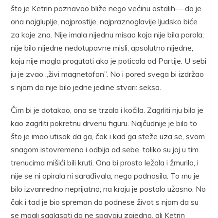
što je Ketrin poznavao bliže nego većinu ostalih— da je
ona najgluplje, najprostije, najpraznoglavije ljudsko biće
za koje zna. Nije imala nijednu misao koja nije bila parola;
nije bilo nijedne nedotupavne misli, apsolutno nijedne,
koju nije mogla progutati ako je poticala od Partije. U sebi
ju je zvao „živi magnetofon”. No i pored svega bi izdržao
s njom da nije bilo jedne jedine stvari: seksa.
Čim bi je dotakao, ona se trzala i kočila. Zagrliti nju bilo je
kao zagrliti pokretnu drvenu figuru. Najčudnije je bilo to
što je imao utisak da ga, čak i kad ga steže uza se, svom
snagom istovremeno i odbija od sebe, toliko su joj u tim
trenucima mišići bili kruti. Ona bi prosto ležala i žmurila, i
nije se ni opirala ni sarađivala, nego podnosila. To mu je
bilo izvanredno neprijatno; na kraju je postalo užasno. No
čak i tad je bio spreman da podnese život s njom da su
se mogli saglasati da ne spavaju zajedno, ali Ketrin