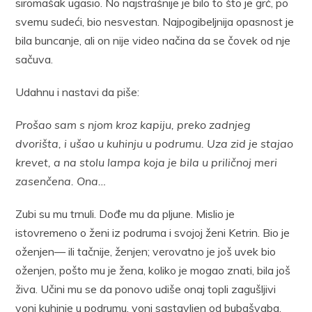
siromašak ugasio. No najstrašnije je bilo to što je grč, po
svemu sudeći, bio nesvestan. Najpogibeljnija opasnost je
bila buncanje, ali on nije video načina da se čovek od nje
sačuva.
Udahnu i nastavi da piše:
Prošao sam s njom kroz kapiju, preko zadnjeg
dvorišta, i ušao u kuhinju u podrumu. Uza zid je stajao
krevet, a na stolu lampa koja je bila u priličnoj meri
zasenčena. Ona…
Zubi su mu trnuli. Dođe mu da pljune. Mislio je
istovremeno o ženi iz podruma i svojoj ženi Ketrin. Bio je
oženjen— ili tačnije, ženjen; verovatno je još uvek bio
oženjen, pošto mu je žena, koliko je mogao znati, bila još
živa. Učini mu se da ponovo udiše onaj topli zagušljivi
vonj kuhinje u podrumu, vonj sastavljen od bubašvaba,