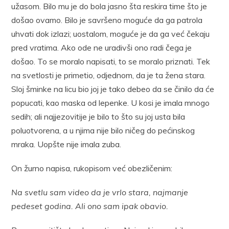
užasom. Bilo mu je do bola jasno šta reskira time što je
došao ovamo. Bilo je savršeno moguće da ga patrola
uhvati dok izlazi; uostalom, moguće je da ga već čekaju
pred vratima. Ako ode ne uradivši ono radi čega je
došao. To se moralo napisati, to se moralo priznati. Tek
na svetlosti je primetio, odjednom, da je ta žena stara.
Sloj šminke na licu bio joj je tako debeo da se činilo da će
popucati, kao maska od lepenke. U kosi je imala mnogo
sedih; ali najjezovitije je bilo to što su joj usta bila
poluotvorena, a u njima nije bilo ničeg do pećinskog
mraka. Uopšte nije imala zuba.
On žurno napisa, rukopisom već obezličenim:
Na svetlu sam video da je vrlo stara, najmanje
pedeset godina. Ali ono sam ipak obavio.