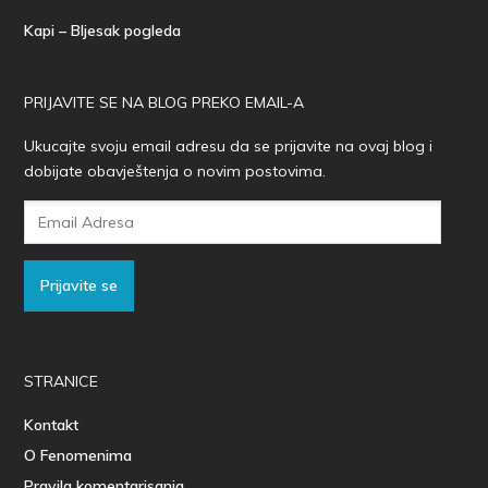
Kapi – Bljesak pogleda
PRIJAVITE SE NA BLOG PREKO EMAIL-A
Ukucajte svoju email adresu da se prijavite na ovaj blog i
dobijate obavještenja o novim postovima.
Email
Adresa
Prijavite se
STRANICE
Kontakt
O Fenomenima
Pravila komentarisanja