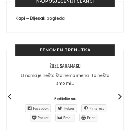
NAJPOSJEĆENIJI ČLANCI
Kapi – Bljesak pogleda
FENOMEN TRENUTKA
ŽOZE SARAMAGO
epričava
U nama je nešto što nema imena. To nešto
ra.
smo mi…
Podijelite na:
Pinterest
Facebook
Twitter
Pinterest
rint
Pocket
Email
Print