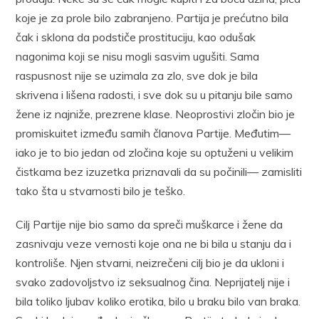
koje je za prole bilo zabranjeno. Partija je prećutno bila
čak i sklona da podstiče prostituciju, kao odušak
nagonima koji se nisu mogli sasvim ugušiti. Sama
raspusnost nije se uzimala za zlo, sve dok je bila
skrivena i lišena radosti, i sve dok su u pitanju bile samo
žene iz najniže, prezrene klase. Neoprostivi zločin bio je
promiskuitet između samih članova Partije. Međutim—
iako je to bio jedan od zločina koje su optuženi u velikim
čistkama bez izuzetka priznavali da su počinili— zamisliti
tako šta u stvarnosti bilo je teško.
Cilj Partije nije bio samo da spreči muškarce i žene da
zasnivaju veze vernosti koje ona ne bi bila u stanju da i
kontroliše. Njen stvarni, neizrečeni cilj bio je da ukloni i
svako zadovoljstvo iz seksualnog čina. Neprijatelj nije i
bila toliko ljubav koliko erotika, bilo u braku bilo van braka.