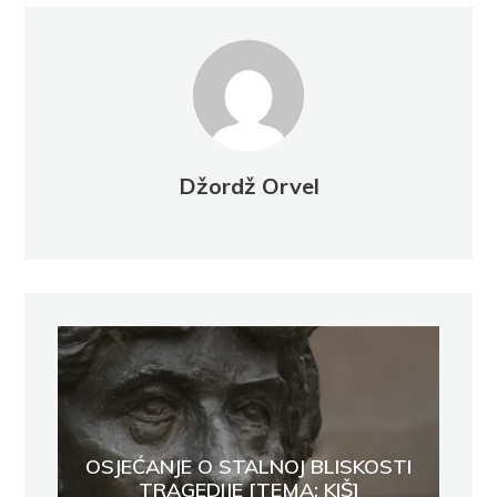
Džordž Orvel
OSJEĆANJE O STALNOJ BLISKOSTI
TRAGEDIJE [TEMA: KIŠ]