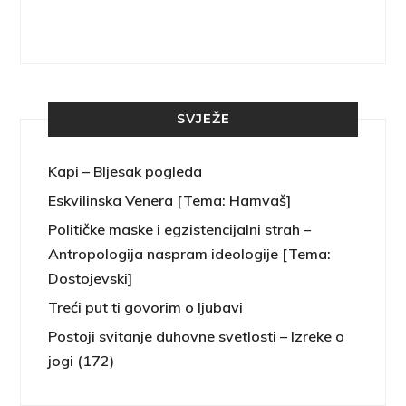
SVJEŽE
Kapi – Bljesak pogleda
Eskvilinska Venera [Tema: Hamvaš]
Političke maske i egzistencijalni strah –
Antropologija naspram ideologije [Tema:
Dostojevski]
Treći put ti govorim o ljubavi
Postoji svitanje duhovne svetlosti – Izreke o
jogi (172)