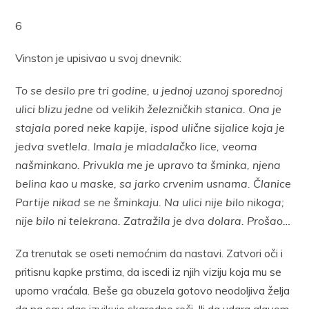
6
Vinston je upisivao u svoj dnevnik:
To se desilo pre tri godine, u jednoj uzanoj sporednoj
ulici blizu jedne od velikih železničkih stanica. Ona je
stajala pored neke kapije, ispod ulične sijalice koja je
jedva svetlela. Imala je mladalačko lice, veoma
našminkano. Privukla me je upravo ta šminka, njena
belina kao u maske, sa jarko crvenim usnama. Članice
Partije nikad se ne šminkaju. Na ulici nije bilo nikoga;
nije bilo ni telekrana. Zatražila je dva dolara. Prošao…
Za trenutak se oseti nemoćnim da nastavi. Zatvori oči i
pritisnu kapke prstima, da iscedi iz njih viziju koja mu se
uporno vraćala. Beše ga obuzela gotovo neodoljiva želja
da na sav glas izvikuje skaredne reči. Ili da udara glavom