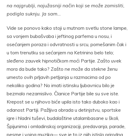
na najgrublji, najužasniji način koji se može zamisliti,
podigla suknju. Ja sam…
Vide se ponovo kako stoji u mutnom svetlu stone lampe,
sa vonjem bubašvaba i jeftinog parfema u nosu, i
osećanjem poraza i odvratnosti u srcu, pomešanim čak i
u tom trenutku sa sećanjem na Ketrinino belo telo;
sleđeno zauvek hipnotičkom moći Partije. Zašto uvek
mora da bude tako? Zašto ne može da stekne ženu
umesto ovih prljavih petljanja u razmacima od po
nekoliko godina? No imati istinsku ljubavnicu bilo je
bezmalo nezamislivo. Članice Partije bile su sve iste.
Krepost se u njihovo biće upila isto tako duboko kao i
odanost Partiji. Pažljiva obrada u detinjstvu, sportske
igre i hladni tuševi, budalaštine utalambasane u školi,
Špijunima i omladinskoj organizaciji, predavanja, parade,
pesme i vojna muzika— sve je to iz njih istislo prirodna