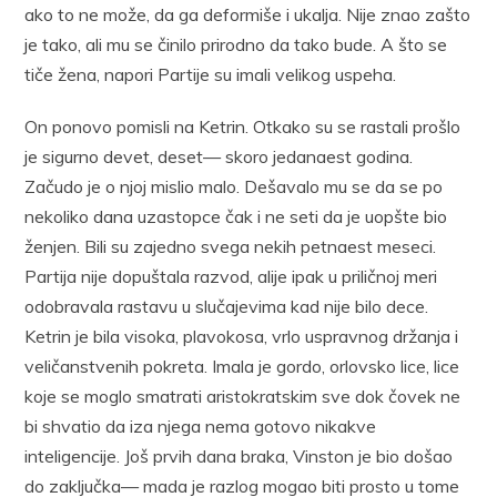
ako to ne može, da ga deformiše i ukalja. Nije znao zašto
je tako, ali mu se činilo prirodno da tako bude. A što se
tiče žena, napori Partije su imali velikog uspeha.
On ponovo pomisli na Ketrin. Otkako su se rastali prošlo
je sigurno devet, deset— skoro jedanaest godina.
Začudo je o njoj mislio malo. Dešavalo mu se da se po
nekoliko dana uzastopce čak i ne seti da je uopšte bio
ženjen. Bili su zajedno svega nekih petnaest meseci.
Partija nije dopuštala razvod, alije ipak u priličnoj meri
odobravala rastavu u slučajevima kad nije bilo dece.
Ketrin je bila visoka, plavokosa, vrlo uspravnog držanja i
veličanstvenih pokreta. Imala je gordo, orlovsko lice, lice
koje se moglo smatrati aristokratskim sve dok čovek ne
bi shvatio da iza njega nema gotovo nikakve
inteligencije. Još prvih dana braka, Vinston je bio došao
do zaključka— mada je razlog mogao biti prosto u tome