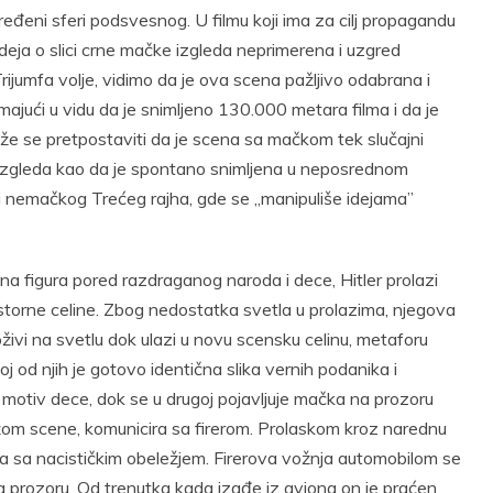
ređeni sferi podsvesnog. U filmu koji ima za cilj propagandu
 ideja o slici crne mačke izgleda neprimerena i uzgred
ijumfa volje, vidimo da je ova scena pažljivo odabrana i
ajući u vidu da je snimljeno 130.000 metara filma i da je
že se pretpostaviti da je scena sa mačkom tek slučajni
a izgleda kao da je spontano snimljena u neposrednom
i nemačkog Trećeg rajha, gde se ,,manipuliše idejama”
na figura pored razdraganog naroda i dece, Hitler prolazi
ostorne celine. Zbog nedostatka svetla u prolazima, njegova
ivi na svetlu dok ulazi u novu scensku celinu, metaforu
od njih je gotovo identična slika vernih podanika i
e motiv dece, dok se u drugoj pojavljuje mačka na prozoru
om scene, komunicira sa firerom. Prolaskom kroz narednu
ova sa nacističkim obeležjem. Firerova vožnja automobilom se
 na prozoru. Od trenutka kada izađe iz aviona on je praćen