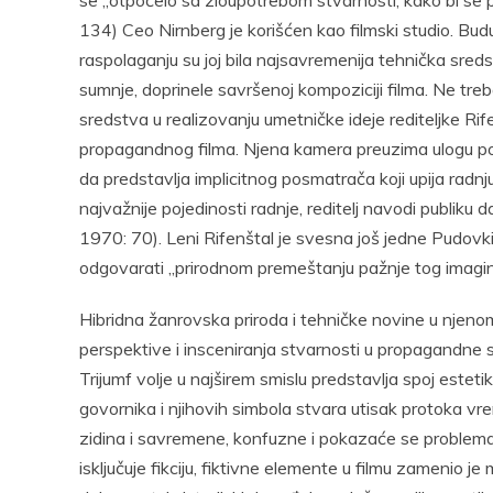
se „otpočelo sa zloupotrebom stvarnosti, kako bi se 
134) Ceo Nirnberg je korišćen kao filmski studio. Budu
raspolaganju su joj bila najsavremenija tehnička sred
sumnje, doprinele savršenoj kompoziciji filma. Ne tre
sredstva u realizovanju umetničke ideje rediteljke Rif
propagandnog filma. Njena kamera preuzima ulogu pos
da predstavlja implicitnog posmatrača koji upija radnj
najvažnije pojedinosti radnje, reditelj navodi publiku 
1970: 70). Leni Rifenštal je svesna još jedne Pudo
odgovarati „prirodnom premeštanju pažnje tog imagi
Hibridna žanrovska priroda i tehničke novine u njenom 
perspektive i insceniranja stvarnosti u propagandne 
Trijumf volje u najširem smislu predstavlja spoj estetik
govornika i njihovih simbola stvara utisak protoka vr
zidina i savremene, konfuzne i pokazaće se problemat
isključuje fikciju, fiktivne elemente u filmu zamenio j