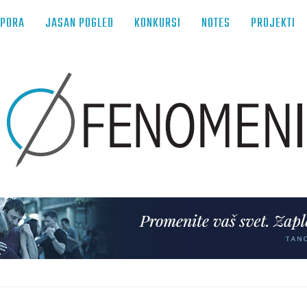
TPORA
JASAN POGLED
KONKURSI
NOTES
PROJEKTI