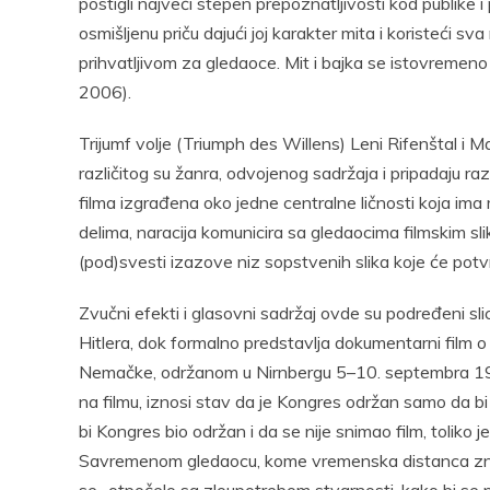
postigli najveći stepen prepoznatljivosti kod publike i 
osmišljenu priču dajući joj karakter mita i koristeći sv
prihvatljivom za gledaoce. Mit i bajka se istovremeno 
2006).
Trijumf volje (Triumph des Willens) Leni Rifenštal i Ma
različitog su žanra, odvojenog sadržaja i pripadaju r
filma izgrađena oko jedne centralne ličnosti koja im
delima, naracija komunicira sa gledaocima filmskim sl
(pod)svesti izazove niz sopstvenih slika koje će potv
Zvučni efekti i glasovni sadržaj ovde su podređeni slici.
Hitlera, dok formalno predstavlja dokumentarni film o 
Nemačke, održanom u Nirnbergu 5–10. septembra 1934.
na filmu, iznosi stav da je Kongres održan samo da bi 
bi Kongres bio održan i da se nije snimao film, toliko 
Savremenom gledaocu, kome vremenska distanca znatn