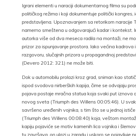
Igrani elementi u naraciji dokumentarnog filma su pod
političkog režima i koji dokumentuje politički kongres,
predstavljena. Upoznavanjem sa retorikom naracije Tr
namerno smeštena u odgovarajući kadar i kontekst. Im
autorka više od dva meseca radila na montaži, ne mo
prizor za ispunjavanje prostora. Iako većina kadrov
razgovoru, slučajnih prizora u propagandnoj predstav
(Devero 2012: 321) ne može biti.
Dok u automobilu prolazi kroz grad, sniman kao statič
ispod svodova nirberških kapija, čime se odvajaju pr
pojava postaje mračna statua koja svaki put iznova ož
novog sveta (Triumph des Willens 00:05:46). U svakoj 
savršeno uređenih vojnika, s tim što se u jednoj istič
(Triumph des Willens 00:08:40) koja, veštom montaž
kapiju pojaviće se motiv kamenih lica vojnika i šlem
tu završava, on ulazi u zgradu i uskoro se pojavljuje