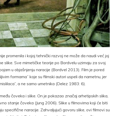
t
Email
Print
je promenila i kojoj tehnički razvoj ne može da naudi već joj
ne slike. Sve mimetičke teorije po Bordvelu uzimaju za svoj
pojam u objašnjenju naracije (Bordvel 2013). Film je pored
nljivim formama” koje su filmski autori uspeli da nametnu, jer
i mislilaca”, a ne samo umetnika (Delez 1983: 6).
između čoveka i slike. On je pokazao značaj arhetipskih slika,
 stanje čoveka (Jung 2006). Slike u filmovima koji će biti
specifične naracije. Zahvaljujući govoru slike, ovi filmovi su