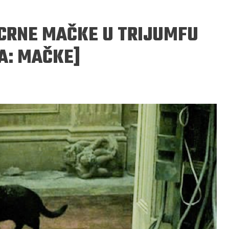
A CRNE MAČKE U TRIJUMFU
A: MAČKE]
ERGEJ JESENJIN
DRAGAN VELIKIĆ
 navikli na življenje pod
Literatura niti prepisuje, niti prep
, navikli smo da užižemo
život, već ga nanovo stvara.
ed ikonama, ali ne i pred
čovjekom.
Podijelite na:
Facebook
Twitter
Pinter
Podijelite na:
Pocket
Email
Print
Twitter
Pinterest