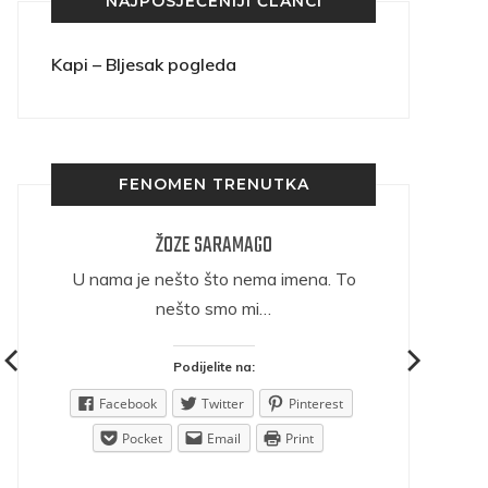
NAJPOSJEĆENIJI ČLANCI
Kapi – Bljesak pogleda
FENOMEN TRENUTKA
ŽOZE SARAMAGO
ričava
U nama je nešto što nema imena. To
nešto smo mi…
Podijelite na:
est
Facebook
Twitter
Pinterest
Pocket
Email
Print