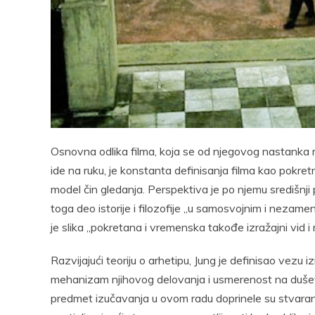
Pocke
Osnovna odlika filma, koja se od njegovog nastanka ni
ide na ruku, je konstanta definisanja filma kao pokret
model čin gledanja. Perspektiva je po njemu središnji 
toga deo istorije i filozofije ,,u samosvojnim i nezame
je slika ,,pokretana i vremenska takođe izražajni vid 
Razvijajući teoriju o arhetipu, Jung je definisao vezu 
mehanizam njihovog delovanja i usmerenost na duševno
predmet izučavanja u ovom radu doprinele su stvaranju 