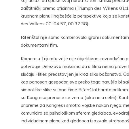
koji dolazi da spase svoj narod. U tom smislu predst
zaštitnički prema oficirima (Triumph des Willens 01:
krupnom planu i najčešće iz perspektive koja se kori
des Willens 00: 04:57, 00:37:38).
Rifenštal nije samo kombinovala igrani i dokumentarni
dokumentarni film.
Kamera u Trijumfu volje nije objektivan, ravnodušan p
potvrđuje Delezova maksima da u filmu nema prave li
slučaju Hitler, predstavljen je kroz sliku božanstva. O
kao ponosan gospodar, sve preko toga narušilo bi sak
simboličke slike su ono čime Rifenštal barata priliko
sa Kongresa prenose se verno (iako ne u celini). Kont
pripreme za Kongres i smotra vojske nakon njega, međ
komunicira sa psihološkom sferom gledalaca, evociraj
individualnom planu kod gledaoca izazvalo strahopoš