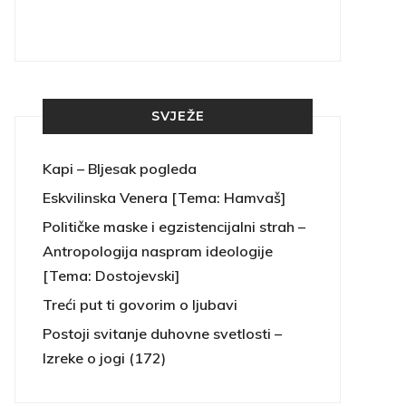
SVJEŽE
Kapi – Bljesak pogleda
Eskvilinska Venera [Tema: Hamvaš]
Političke maske i egzistencijalni strah –
Antropologija naspram ideologije
[Tema: Dostojevski]
Treći put ti govorim o ljubavi
Postoji svitanje duhovne svetlosti –
Izreke o jogi (172)