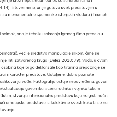
avljen je kroz neposredan odnos sa sunarodnicima i
14:14). Istovremeno, on je gotovo uvek predstavljen u
sti za monumentalne spomenike istorijskih vladara (Triumph
 snimak, ona je tehniku snimanja igranog filma prenela u
osmatrač, već je sredstvo manipulacije slikom, čime se
nije niti zatvorenog kruga (Delez 2010: 79). Vođa, u ovom
d osobina koje bi ga deklarisale kao tiranina prepoznaje se
ralni karakter predstave. Ustaljene, dobro poznate
m oslikavanja vođe. Faktografija ostaje nepovređena, govori
ekstualizacija govornika, scena radnika i vojnika tokom
utim, stvaraju intencionalnu predstavu koja na grub način
ući arhetipske predstave iz kolektivne svesti kako bi se na
tovanje.