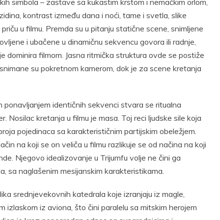
jskih simbola – zastave sa kukastim krstom i nemačkim orlom,
ina, kontrast između dana i noći, tame i svetla, slike
 priču u filmu. Premda su u pitanju statične scene, snimljene
vljene i ubačene u dinamičnu sekvencu govora ili radnje,
je dominira filmom. Jasna ritmička struktura ovde se postiže
 snimane su pokretnom kamerom, dok je za scene kretanja
ponavljanjem identičnih sekvenci stvara se ritualna
 Nosilac kretanja u filmu je masa. Toj reci ljudske sile koja
broja pojedinaca sa karakterističnim partijskim obeležjem.
ačin na koji se on veliča u filmu razlikuje se od načina na koji
de. Njegovo idealizovanje u Trijumfu volje ne čini ga
a, sa naglašenim mesijanskim karakteristikama.
ika srednjevekovnih katedrala koje izranjaju iz magle,
m izlaskom iz aviona, što čini paralelu sa mitskim herojem