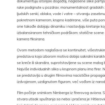
dokumentuju istorijski događaj, naglašene slike parti
ruke podignute u pozdrav, monumentalnost gradskih zid
ljudskih senki, oblaka, vode i vatre – stvaraju zasebnu
pokretnom kamerom, krupno kadrirane, više puta pono
one takođe dobijaju dinamiku i nastavljaju kretanje ko
izbalansiranom tehničkom podrškom: statične scene
kamera fiksirana.
Ovom metodom naglašava se kontinuitet, višestrukim 
predstava koja izborom motiva dobija sakralni karakter.
se kreće ili skandira, suprotstavljene su scene malog 
Najviše individualnih slika u krupnom planu ima firer. N
se predstavlja u drugim filmovima nacističke propagan
izdvojenom, uzdignutom figurom, već vođom iz narod
Film počinje snimkom Nirnberga iz firerovog aviona. Sl
stvara utisak spuštanja sa neba i praćena je Hitlerovi