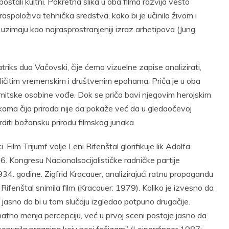
postali kultni. Pokretna slika u oba filma razvija vešto
a raspoloživa tehnička sredstva, kako bi je učinila živom i
uzimaju kao najrasprostranjeniji izraz arhetipova (Jung
triks dua Vačovski, čije ćemo vizuelne zapise analizirati,
azličitim vremenskim i društvenim epohama. Priča je u oba
a mitske osobine vođe. Dok se priča bavi njegovim herojskim
ikama čija priroda nije da pokaže već da u gledaočevoj
rditi božansku prirodu filmskog junaka.
 Film Trijumf volje Leni Rifenštal glorifikuje lik Adolfa
6. Kongresu Nacionalsocijalističke radničke partije
 godine. Zigfrid Kracauer, analizirajući ratnu propagandu
Rifenštal snimila film (Kracauer: 1979). Koliko je izvesno da
je jasno da bi u tom slučaju izgledao potpuno drugačije.
o menja percepciju, već u prvoj sceni postaje jasno da