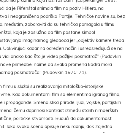
popunila praznina koju nosi fašizam” (Loiperdinger 1987:
ći da je Rifenštal snimala film na poziv Hitlera, na
stva i neograničena podrška Partije. Tehničke novine su, bez
ba, međutim, zaboraviti da su tehnička pomagala u filmu
enštal, koja je zaslužna da film postane simbol
tavljanja imaginarnog gledaoca jer „objektiv kamere treba
u. Uokvirujući kadar na određen način i usredsređujući se na
da vidi onako kao što je video pažljivi posmatrač” (Pudovkin
vkinove primedbe, naime da svaka promena kadra mora
narnog posmatrača” (Pudovkin 1970: 71).
filmu u službi su realizovanja mitološko-istorijske
svrhe. Kao dokumentarni film sa elementima igranog filma,
e i propagande. Smena slika prirode, ljudi, vojske, partijskih
emena; čemu doprinosi kontrast između starih nirnberških
ične, političke stvarnosti. Budući da dokumentarnost
e mit. Iako svaka scena opisuje neku radnju, dok zajedno