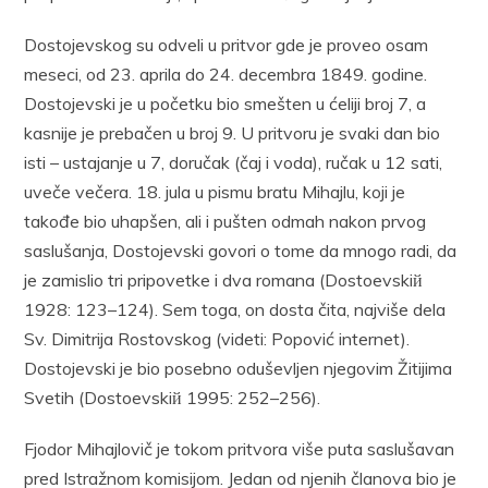
Dostojevskog su odveli u pritvor gde je proveo osam
meseci, od 23. aprila do 24. decembra 1849. godine.
Dostojevski je u početku bio smešten u ćeliji broj 7, a
kasnije je prebačen u broj 9. U pritvoru je svaki dan bio
isti – ustajanje u 7, doručak (čaj i voda), ručak u 12 sati,
uveče večera. 18. jula u pismu bratu Mihajlu, koji je
takođe bio uhapšen, ali i pušten odmah nakon prvog
saslušanja, Dostojevski govori o tome da mnogo radi, da
je zamislio tri pripovetke i dva romana (Dostoevskiй
1928: 123–124). Sem toga, on dosta čita, najviše dela
Sv. Dimitrija Rostovskog (videti: Popović internet).
Dostojevski je bio posebno oduševljen njegovim Žitijima
Svetih (Dostoevskiй 1995: 252–256).
Fjodor Mihajlovič je tokom pritvora više puta saslušavan
pred Istražnom komisijom. Jedan od njenih članova bio je