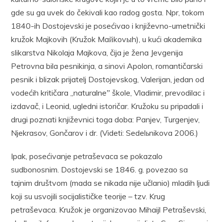
gde su ga uvek do čekivali kao radog gosta. Npr, tokom
1840-ih Dostojevski je posećivao i književno-umetnički
kružok Majkovih (Kružok Maйkovыh), u kući akademika
slikarstva Nikolaja Majkova, čija je žena Jevgenija
Petrovna bila pesnikinja, a sinovi Apolon, romantičarski
pesnik i blizak prijatelj Dostojevskog, Valerijan, jedan od
vodećih kritičara „naturalneˮ škole, Vladimir, prevodilac i
izdavač, i Leonid, ugledni istoričar. Kružoku su pripadali i
drugi poznati književnici toga doba: Panjev, Turgenjev,
Njekrasov, Gončarov i dr. (Videti: Sedelьnikova 2006.)
Ipak, posećivanje petraševaca se pokazalo
sudbonosnim. Dostojevski se 1846. g. povezao sa
tajnim društvom (mada se nikada nije učlanio) mladih ljudi
koji su usvojili socijalističke teorije – tzv. Krug
petraševaca. Kružok je organizovao Mihaijl Petraševski,