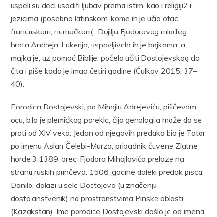
uspeli su deci usaditi ljubav prema istim, kao i religiji2 i
jezicima (posebno latinskom, kome ih je učio otac,
francuskom, nemačkom). Dojilja Fjodorovog mlađeg
brata Andreja, Lukerija, uspavljivala ih je bajkama, a
majka je, uz pomoć Biblije, počela učiti Dostojevskog da
čita i piše kada je imao četiri godine (Čulkov 2015: 37–
40).
Porodica Dostojevski, po Mihajlu Adrejeviču, piščevom
ocu, bila je plemićkog porekla, čija genologija može da se
prati od XIV veka. Jedan od njegovih predaka bio je Tatar
po imenu Aslan Čelebi-Murza, pripadnik čuvene Zlatne
horde.3 1389. preci Fjodora Mihajloviča prelaze na
stranu ruskih prinčeva. 1506. godine daleki predak pisca,
Danilo, dolazi u selo Dostojevo (u značenju
dostojanstvenik) na prostranstvima Pinske oblasti
(Kazakstan). Ime porodice Dostojevski došlo je od imena