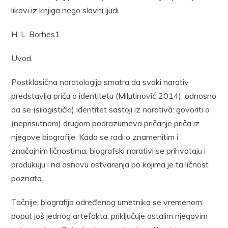
likovi iz knjiga nego slavni ljudi.
H. L. Borhes1
Uvod.
Postklasična naratologija smatra da svaki narativ
predstavlja priču o identitetu (Milutinović 2014), odnosno
da se (silogistički) identitet sastoji iz narativā: govoriti o
(neprisutnom) drugom podrazumeva pričanje priča iz
njegove biografije. Kada se radi o znamenitim i
značajnim ličnostima, biografski narativi se prihvataju i
produkuju i na osnovu ostvarenja po kojima je ta ličnost
poznata.
Tačnije, biografija određenog umetnika se vremenom,
poput još jednog artefakta, priključuje ostalim njegovim