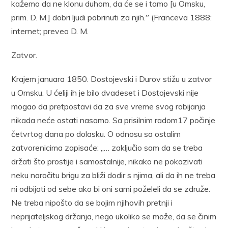
kažemo da ne klonu duhom, da će se i tamo [u Omsku,
prim. D. M.] dobri ljudi pobrinuti za njih.ˮ (Franceva 1888:
internet; preveo D. M.
Zatvor.
Krajem januara 1850. Dostojevski i Durov stižu u zatvor
u Omsku. U ćeliji ih je bilo dvadeset i Dostojevski nije
mogao da pretpostavi da za sve vreme svog robijanja
nikada neće ostati nasamo. Sa prisilnim radom17 počinje
četvrtog dana po dolasku. O odnosu sa ostalim
zatvorenicima zapisaće: „… zaključio sam da se treba
držati što prostije i samostalnije, nikako ne pokazivati
neku naročitu brigu za bliži dodir s njima, ali da ih ne treba
ni odbijati od sebe ako bi oni sami poželeli da se združe.
Ne treba nipošto da se bojim njihovih pretnji i
neprijateljskog držanja, nego ukoliko se može, da se činim