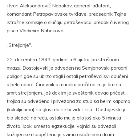
i Ivan Aleksandrovič Nabokov, general-ađutant,
komandant Petropavlovske tvrđave, predsednik Tajne
istražne komisije o slučaju petraševaca, predak čuvenog
pisca Vladimira Nabokova.
„Streljanjeˮ.
22. decembra 1849. godine, u 6 ujutru, po strašnom
mrazu, Dostojevski je odveden na Semjonovski paradni
poligon gde su ubrzo stigli i ostali petraševci svi obučeni
u bele odore. Činovnik u mundiru pročitao im je kaznu –
smrt streljanjem. Još dok im je sveštenik davao pričest,
trojica su odvedena i privezana za stub sa belim kapama
(kukuljicama) na glavi da ne bi videli hice. Dostojevski je
bio sledeći na redu, ostalo mu je bilo još oko 5 minuta
života. Ipak, umesto egzekucije, vojnici su odvezali
kažnjenike i saopšteno je svima osuđenima da im