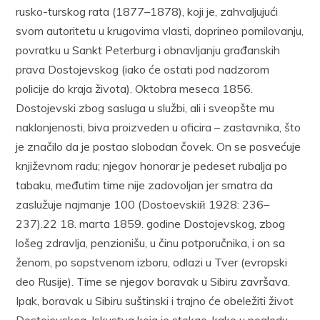
rusko-turskog rata (1877–1878), koji je, zahvaljujući
svom autoritetu u krugovima vlasti, doprineo pomilovanju,
povratku u Sankt Peterburg i obnavljanju građanskih
prava Dostojevskog (iako će ostati pod nadzorom
policije do kraja života). Oktobra meseca 1856.
Dostojevski zbog sasluga u službi, ali i sveopšte mu
naklonjenosti, biva proizveden u oficira – zastavnika, što
je značilo da je postao slobodan čovek. On se posvećuje
književnom radu; njegov honorar je pedeset rubalja po
tabaku, međutim time nije zadovoljan jer smatra da
zaslužuje najmanje 100 (Dostoevskiй 1928: 236–
237).22 18. marta 1859. godine Dostojevskog, zbog
lošeg zdravlja, penzionišu, u činu potporučnika, i on sa
ženom, po sopstvenom izboru, odlazi u Tver (evropski
deo Rusije). Time se njegov boravak u Sibiru završava.
Ipak, boravak u Sibiru suštinski i trajno će obeležiti život