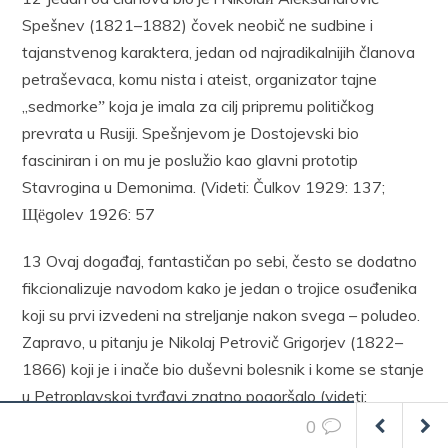
Spešnev (1821–1882) čovek neobič ne sudbine i
tajanstvenog karaktera, jedan od najradikalnijih članova
petraševaca, komu nista i ateist, organizator tajne
„sedmorkeˮ koja je imala za cilj pripremu političkog
prevrata u Rusiji. Spešnjevom je Dostojevski bio
fasciniran i on mu je poslužio kao glavni prototip
Stavrogina u Demonima. (Videti: Čulkov 1929: 137;
Щёgolev 1926: 57
13 Ovaj događaj, fantastičan po sebi, često se dodatno
fikcionalizuje navodom kako je jedan o trojice osuđenika
koji su prvi izvedeni na streljanje nakon svega – poludeo.
Zapravo, u pitanju je Nikolaj Petrovič Grigorjev (1822–
1866) koji je i inače bio duševni bolesnik i kome se stanje
u Petroplavskoj tvrđavi znatno pogoršalo (videti:
Vinogradov 1956: 6
0