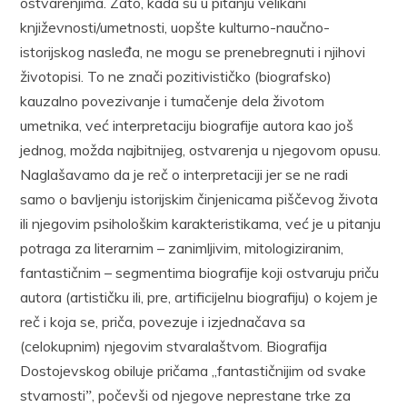
ostvarenjima. Zato, kada su u pitanju velikani
književnosti/umetnosti, uopšte kulturno-naučno-
istorijskog nasleđa, ne mogu se prenebregnuti i njihovi
životopisi. To ne znači pozitivističko (biografsko)
kauzalno povezivanje i tumačenje dela životom
umetnika, već interpretaciju biografije autora kao još
jednog, možda najbitnijeg, ostvarenja u njegovom opusu.
Naglašavamo da je reč o interpretaciji jer se ne radi
samo o bavljenju istorijskim činjenicama piščevog života
ili njegovim psihološkim karakteristikama, već je u pitanju
potraga za literarnim – zanimljivim, mitologiziranim,
fantastičnim – segmentima biografije koji ostvaruju priču
autora (artističku ili, pre, artificijelnu biografiju) o kojem je
reč i koja se, priča, povezuje i izjednačava sa
(celokupnim) njegovim stvaralaštvom. Biografija
Dostojevskog obiluje pričama „fantastičnijim od svake
stvarnostiˮ, počevši od njegove neprestane trke za