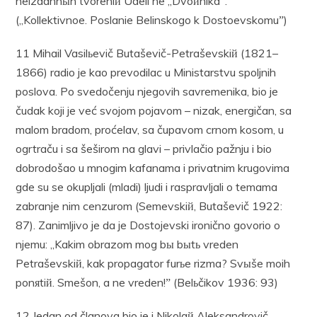
neizdannыh tvoreniй Udeli ne „Dvoйnikaˮ.
(„Kollektivnoe. Poslanie Belinskogo k Dostoevskomuˮ)
11 Mihail Vasilьevič Butaševič-Petraševskiй (1821–
1866) radio je kao prevodilac u Ministarstvu spoljnih
poslova. Po svedočenju njegovih savremenika, bio je
čudak koji je već svojom pojavom – nizak, energičan, sa
malom bradom, proćelav, sa čupavom crnom kosom, u
ogrtraču i sa šeširom na glavi – privlačio pažnju i bio
dobrodošao u mnogim kafanama i privatnim krugovima
gde su se okupljali (mladi) ljudi i raspravljali o temama
zabranje nim cenzurom (Semevskiй, Butaševič 1922:
87). Zanimljivo je da je Dostojevski ironično govorio o
njemu: „Kakim obrazom mog bы bыtь vreden
Petraševskiй, kak propagator furьe rizma? Svыše moih
ponяtiй. Smešon, a ne vreden!ˮ (Belьčikov 1936: 93)
12 Jedan od članova bio je i Nikolaй Aleksandrovič