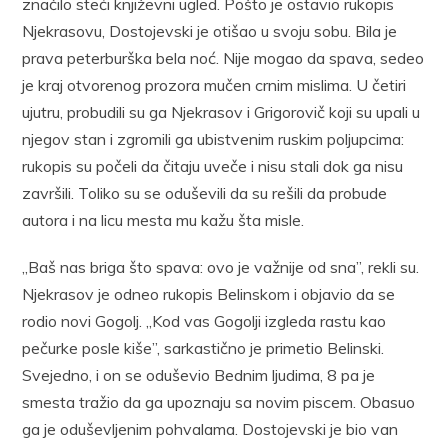
značilo steći književni ugled. Pošto je ostavio rukopis
Njekrasovu, Dostojevski je otišao u svoju sobu. Bila je
prava peterburška bela noć. Nije mogao da spava, sedeo
je kraj otvorenog prozora mučen crnim mislima. U četiri
ujutru, probudili su ga Njekrasov i Grigorovič koji su upali u
njegov stan i zgromili ga ubistvenim ruskim poljupcima:
rukopis su počeli da čitaju uveče i nisu stali dok ga nisu
završili. Toliko su se oduševili da su rešili da probude
autora i na licu mesta mu kažu šta misle.
„Baš nas briga što spava: ovo je važnije od sna”, rekli su.
Njekrasov je odneo rukopis Belinskom i objavio da se
rodio novi Gogolj. „Kod vas Gogolji izgleda rastu kao
pečurke posle kiše”, sarkastično je primetio Belinski.
Svejedno, i on se oduševio Bednim ljudima, 8 pa je
smesta tražio da ga upoznaju sa novim piscem. Obasuo
ga je oduševljenim pohvalama. Dostojevski je bio van