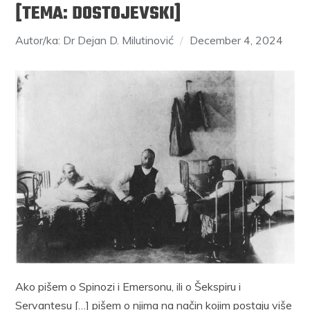
[TEMA: DOSTOJEVSKI]
Autor/ka: Dr Dejan D. Milutinović
December 4, 2024
Ako pišem o Spinozi i Emersonu, ili o Šekspiru i
Servantesu […] pišem o njima na način kojim postaju više