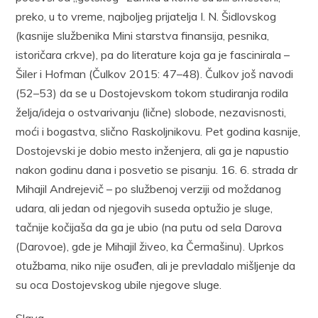
preko, u to vreme, najboljeg prijatelja I. N. Šidlovskog
(kasnije službenika Mini starstva finansija, pesnika,
istoričara crkve), pa do literature koja ga je fascinirala –
Šiler i Hofman (Čulkov 2015: 47–48). Čulkov još navodi
(52–53) da se u Dostojevskom tokom studiranja rodila
želja/ideja o ostvarivanju (lične) slobode, nezavisnosti,
moći i bogastva, slično Raskoljnikovu. Pet godina kasnije,
Dostojevski je dobio mesto inženjera, ali ga je napustio
nakon godinu dana i posvetio se pisanju. 16. 6. strada dr
Mihajil Andrejevič – po službenoj verziji od moždanog
udara, ali jedan od njegovih suseda optužio je sluge,
tačnije kočijaša da ga je ubio (na putu od sela Darova
(Darovoe), gde je Mihajil živeo, ka Čermašinu). Uprkos
otužbama, niko nije osuđen, ali je prevladalo mišljenje da
su oca Dostojevskog ubile njegove sluge.