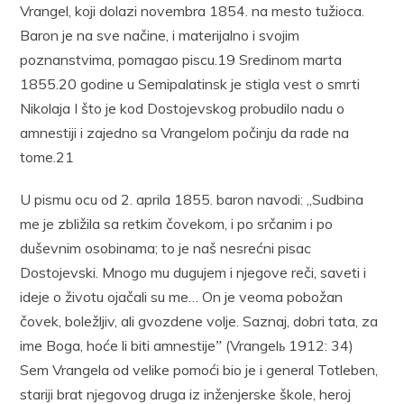
Vrangel, koji dolazi novembra 1854. na mesto tužioca.
Baron je na sve načine, i materijalno i svojim
poznanstvima, pomagao piscu.19 Sredinom marta
1855.20 godine u Semipalatinsk je stigla vest o smrti
Nikolaja I što je kod Dostojevskog probudilo nadu o
amnestiji i zajedno sa Vrangelom počinju da rade na
tome.21
U pismu ocu od 2. aprila 1855. baron navodi: „Sudbina
me je zbližila sa retkim čovekom, i po srčanim i po
duševnim osobinama; to je naš nesrećni pisac
Dostojevski. Mnogo mu dugujem i njegove reči, saveti i
ideje o životu ojačali su me… On je veoma pobožan
čovek, boležljiv, ali gvozdene volje. Saznaj, dobri tata, za
ime Boga, hoće li biti amnestijeˮ (Vrangelь 1912: 34)
Sem Vrangela od velike pomoći bio je i general Totleben,
stariji brat njegovog druga iz inženjerske škole, heroj