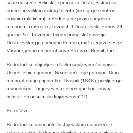
sebe od sreće. Belinski je proglasio Dostojevskog za
narednog velikog ruskog talenta (iako ga je smatrao
naivnim mladićem), a Bedne ljude prvim socijalnim
romanom u ruskoj književnosti.9 Dostojevski je imao 24
godine. 5 U to vreme, tokom prvog službovanja,
Dostojevskog je pomagao Karepin, muž njegove sestre
Varvare, jedan od prototipova Bikova iz Bednih ljudi.
Bedni ljudi su objavljeni u Njekrasovljevom časopisu.
Uspeh je bio ogroman. Na nesreću, nije potrajao. Drugi
roman, ili druga pripovetka, Dvojnik (1846.), primljena je
ravnodušno. Turgenjev mu se narugao kao „novoj
bubuljici na nosu ruske književnosti”.10
Petraševci.
Bedni ljudi su omogućili Dostojevskom da posećuje
kulturno-salonske krugove kojih je u to vreme bilo puno i