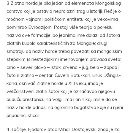
3 Zlatna horda je bila jedan od elemenata Mongolskog
carstva koji je ostavio neprolazni trag u istoriji. Reč je o
moćnom vojnom i političkom entitetu koji je vekovima
dominirao Evroazijom. Postoji više teorija o poreklu
naziva ove formacije: po jednima, ime dolazi od šatora
zlatnih kupola karakterističnih za Mongole; drugi
smatraju da naziv horde treba povezati sa mongolskim
stepskim (sinestezijskim) imenovanjem pravaca sveta:
crno – sever, plavo – istok, crveno – jug, belo – zapad i
žuto ili zlatno – centar. Čuveni Batu-kan, unuk Džingis-
kana, osnivač Zlatne horde u XIII veku, imao je
veličanstveni zlatni šator koji je označavao njegovu
buduću prestonicu na Volgi. Ima i onih koji misle da se
naziv horde odnosi na ogromno bogatstvo koje su njeni
pripadnici sticali.
4 Tačnije, Fjodorov otac Mihail Dostojevski znao je za