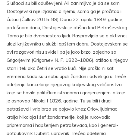
Slušaoci su bili oduševljeni. Ali zanimljivo je da se sam
Dostojevski nije izjasnio o njemu, samo ga je pročitao i
ćutao (Čulkov 2015: 98) Dana 22. aprila 1849. godine,
po kišnom danu, Dostojevski je otišao kod Petraševskog.
Tamo je bilo dvanaestoro ljudi. Raspravljalo se o aktivnoj
ulozi književnika u službi opštem dobru. Dostojevskom se
ovi razgovori nisu svideli pa je jako brzo, zajedno sa
Grigorjevim (Grigorьev N. P. 1822–1886), otišao u njegov
stan i tek oko četiri se vratio kući. Nije prošlo ni sat
vremena kada su u sobu upali žandari i odveli ga u Treće
odeljenje kancelarije njegovog kraljevskog veličanstva,
koje se bavilo političkim istragama i gonjenjenjem, a koje
je osnovao Nikolaj I 1826. godine. Tu su bili i drugi
petraševci i vrlo brzo se pojavio knez Orlov, ljubimac
kralja Nikolaja i šef žandarmerije, koji je rukovodio
pripremama i hapšenjem petraševaca, kao i general-
potpukovnik Dubeljt, upravnik Trećeg odeljenja.