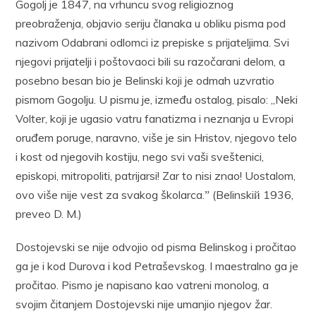
Gogolj je 1847, na vrhuncu svog religioznog
preobraženja, objavio seriju članaka u obliku pisma pod
nazivom Odabrani odlomci iz prepiske s prijateljima. Svi
njegovi prijatelji i poštovaoci bili su razočarani delom, a
posebno besan bio je Belinski koji je odmah uzvratio
pismom Gogolju. U pismu je, između ostalog, pisalo: „Neki
Volter, koji je ugasio vatru fanatizma i neznanja u Evropi
oruđem poruge, naravno, više je sin Hristov, njegovo telo
i kost od njegovih kostiju, nego svi vaši sveštenici,
episkopi, mitropoliti, patrijarsi! Zar to nisi znao! Uostalom,
ovo više nije vest za svakog školarca.ˮ (Belinskiй 1936,
preveo D. M.)
Dostojevski se nije odvojio od pisma Belinskog i pročitao
ga je i kod Durova i kod Petraševskog. I maestralno ga je
pročitao. Pismo je napisano kao vatreni monolog, a
svojim čitanjem Dostojevski nije umanjio njegov žar.