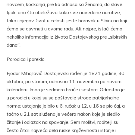
novcem, kockanja, pre ko odnosa sa ženama, do slave.
Ipak, ono što obeležava kako sve navedene narative,
tako i njegov život u celosti, jeste boravak u Sibiru na koji
ćemo se osvrnuti u ovome radu. Ali, najpre, istaći ćemo
nekoliko informacija iz života Dostojevskog pre „sibirskih
danaˮ.
Porodica i poreklo.
Fjodor Mihajlovič Dostojevski rođen je 1821 godine, 30.
oktobra, po starom, odnosno 11. novembra po novom
kalendaru. Imao je sedmoro braće i sestara. Odrastao je
u porodici u kojoj su se poštovale stroge patrijarhalne
norme: ustajanje je bilo u 6, ručak u 12, u 16 se pio čaj, a
tačno u 21 sat služena je večera nakon koje je sledilo
čitanje i odlazak na spavanje. Sem molitvi, roditelji su
često čitali najveća dela ruske književnosti i istorije i