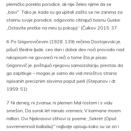
plemićko poreklo porodice, ali nije želeo njime da se
„baviˮ. Tako je, kada su ga upitali zašto se ne zanima za
starinu svoje porodice, odgovorio citirajući basnu Guske:
„Ostavite pretke na miru (u pokoju)“ (Čulkov 2015: 37
6 Po Grigorovičevim (1928: 139) rečima Dostojevski je,
pišući Bedne ljude, ceo dan i dobar deo noći provodio nad
rukopisom ne govoreći ni reči o tome šta je pisao.
Grigorovič je, poštujući njegovu samoizolaciju, prestao da
ga zapitkuje – mogao je samo da vidi mnoštvo strana
ispisanih preciznim slovima poput perli (Stepanov i dr.
1959: 51)
7 Ni deneg, ni zvanья, ni plemen Mal rostom i s vidu
smešon, Da sorok let minulo vremeni, V karmane moem
million. Ovi Njekrasovi stihovi iz poeme „Sekret (Opыt
sovremennoй balladы)ˮ najbolje opisuju kako su se on i