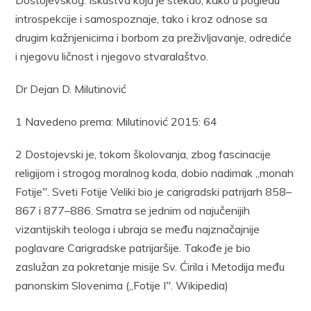
Dostojevskog. Iskustva koja je stekao, kako u pogledu
introspekcije i samospoznaje, tako i kroz odnose sa
drugim kažnjenicima i borbom za preživljavanje, odrediće
i njegovu ličnost i njegovo stvaralaštvo.
Dr Dejan D. Milutinović
1 Navedeno prema: Milutinović 2015: 64
2 Dostojevski je, tokom školovanja, zbog fascinacije
religijom i strogog moralnog koda, dobio nadimak „monah
Fotijeˮ. Sveti Fotije Veliki bio je carigradski patrijarh 858–
867 i 877–886. Smatra se jednim od najučenijih
vizantijskih teologa i ubraja se među najznačajnije
poglavare Carigradske patrijaršije. Takođe je bio
zaslužan za pokretanje misije Sv. Ćirila i Metodija među
panonskim Slovenima („Fotije Iˮ. Wikipedia)