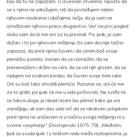
kao da to ne zapažam. U izvesnim stvarima, nipošto da
se s njima ne udružujem, niti da povlađujem nekim
njihovim navikama i običajima, rečju, da ja sam ne
iznuđavam njihovo pravo drugarstvo. Već na prvi pogled
slutio sam da bi me oni za to prezirali. Pa, ipak, ja sam
dužan, i to po njihovom mišljenju (to sam docnije tačno
zapazio), da pred njima čuvam i da cenim baš svoje
plemićko poreklo, moram da se raznežim, da se
prenemažem i držim na ceni, da se od njih grozim, da se
radujem na svakom koraku, da čuvam svoje bele ruke.
Oni su baš tako shvatili plemića. Razume se, oni će me
za to grditi, pa ipak će me u sebi poštovati. Ne sviđa mi
se takva uloga, ja nikad nisam bio plemić kako ga oni
zamišljaju, ali sam dao sebi reč da se nikakvim ustupkom
pred njima ne unižavam ni u načinu svoga mišljenja ni u
svome vaspitanjuˮ (Dostojevski 1975: 79) „Međutim,
ljudi su svuda ljudi. I u teškom radu među razbojnicima, ja