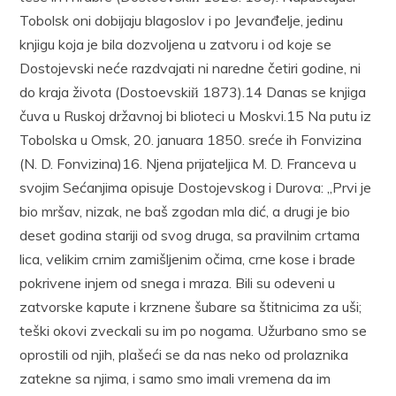
Tobolsk oni dobijaju blagoslov i po Jevanđelje, jedinu
knjigu koja je bila dozvoljena u zatvoru i od koje se
Dostojevski neće razdvajati ni naredne četiri godine, ni
do kraja života (Dostoevskiй 1873).14 Danas se knjiga
čuva u Ruskoj državnoj bi blioteci u Moskvi.15 Na putu iz
Tobolska u Omsk, 20. januara 1850. sreće ih Fonvizina
(N. D. Fonvizina)16. Njena prijateljica M. D. Franceva u
svojim Sećanjima opisuje Dostojevskog i Durova: „Prvi je
bio mršav, nizak, ne baš zgodan mla dić, a drugi je bio
deset godina stariji od svog druga, sa pravilnim crtama
lica, velikim crnim zamišljenim očima, crne kose i brade
pokrivene injem od snega i mraza. Bili su odeveni u
zatvorske kapute i krznene šubare sa štitnicima za uši;
teški okovi zveckali su im po nogama. Užurbano smo se
oprostili od njih, plašeći se da nas neko od prolaznika
zatekne sa njima, i samo smo imali vremena da im