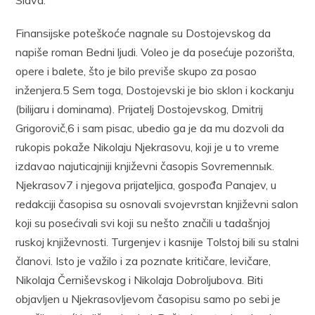
Slava.
Finansijske poteškoće nagnale su Dostojevskog da
napiše roman Bedni ljudi. Voleo je da posećuje pozorišta,
opere i balete, što je bilo previše skupo za posao
inženjera.5 Sem toga, Dostojevski je bio sklon i kockanju
(bilijaru i dominama). Prijatelj Dostojevskog, Dmitrij
Grigorovič,6 i sam pisac, ubedio ga je da mu dozvoli da
rukopis pokaže Nikolaju Njekrasovu, koji je u to vreme
izdavao najuticajniji književni časopis Sovremennыk.
Njekrasov7 i njegova prijateljica, gospođa Panajev, u
redakciji časopisa su osnovali svojevrstan književni salon
koji su posećivali svi koji su nešto značili u tadašnjoj
ruskoj književnosti. Turgenjev i kasnije Tolstoj bili su stalni
članovi. Isto je važilo i za poznate kritičare, levičare,
Nikolaja Černiševskog i Nikolaja Dobroljubova. Biti
objavljen u Njekrasovljevom časopisu samo po sebi je