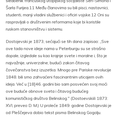
sledbenik francuskog utopijskog socijaliste Sen-Simona i
Šarla Furijea.11 Među članovima su bili pisci, nastavnici,
studenti, manji vladini službenici i oficiri vojske.12 Oni su
raspravljali o društvenim reformama koje bi koristile
ruskom stanovništvu i sistemu.
Dostojevski je 1873, sećajući se tih dana zapisao: „Sve
ove tada nove ideje nama u Peterburgu su se strašno
dopale, izgledale su kao krajnje svete i moralne i, što je
najvažnije, univerzalne, budući zakon čitavog
čovečanstva bez izuzetka. Mnogo pre Pariske revolucije
1848. bili smo zahvaćeni fascinantnim uticajem ovih
ideja. Već u [18]46. godini bio sam posvećen svoj moći
ove buduće obnove sveta i čitavog budućeg
komunističkog društva Belinskog.ˮ (Dostoevskiй 1873:
XVI, preveo D. M.) U proleće 1849. godine Dostojevski je
od Pleščejeva dobio tekst pisma Belinskog Gogolju.