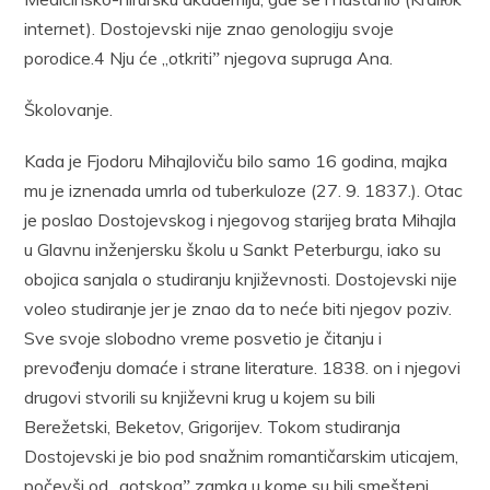
internet). Dostojevski nije znao genologiju svoje
porodice.4 Nju će „otkritiˮ njegova supruga Ana.
Školovanje.
Kada je Fjodoru Mihajloviču bilo samo 16 godina, majka
mu je iznenada umrla od tuberkuloze (27. 9. 1837.). Otac
je poslao Dostojevskog i njegovog starijeg brata Mihajla
u Glavnu inženjersku školu u Sankt Peterburgu, iako su
obojica sanjala o studiranju književnosti. Dostojevski nije
voleo studiranje jer je znao da to neće biti njegov poziv.
Sve svoje slobodno vreme posvetio je čitanju i
prevođenju domaće i strane literature. 1838. on i njegovi
drugovi stvorili su književni krug u kojem su bili
Berežetski, Beketov, Grigorijev. Tokom studiranja
Dostojevski je bio pod snažnim romantičarskim uticajem,
počevši od „gotskogˮ zamka u kome su bili smešteni,