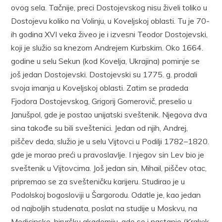
ovog sela. Tačnije, preci Dostojevskog nisu živeli toliko u
Dostojevu koliko na Volinju, u Koveljskoj oblasti. Tu je 70-
ih godina XVI veka živeo je i izvesni Teodor Dostojevski,
koji je služio sa knezom Andrejem Kurbskim. Oko 1664.
godine u selu Sekun (kod Kovelja, Ukrajina) pominje se
još jedan Dostojevski. Dostojevski su 1775. g. prodali
svoja imanja u Koveljskoj oblasti. Zatim se pradeda
Fjodora Dostojevskog, Grigorij Gomerovič, preselio u
Janušpol, gde je postao unijatski sveštenik. Njegova dva
sina takođe su bili sveštenici. Jedan od njih, Andrej,
piščev deda, služio je u selu Vijtovci u Podilji 1782–1820.
gde je morao preći u pravoslavlje. I njegov sin Lev bio je
sveštenik u Vijtovcima. Još jedan sin, Mihail, piščev otac,
pripremao se za svešteničku karijeru. Studirao je u
Podolskoj bogosloviji u Šargorodu. Odatle je, kao jedan
od najboljih studenata, poslat na studije u Moskvu, na
Medicinsko-hiruršku akademiju, gde se i nastanio (Kralюk