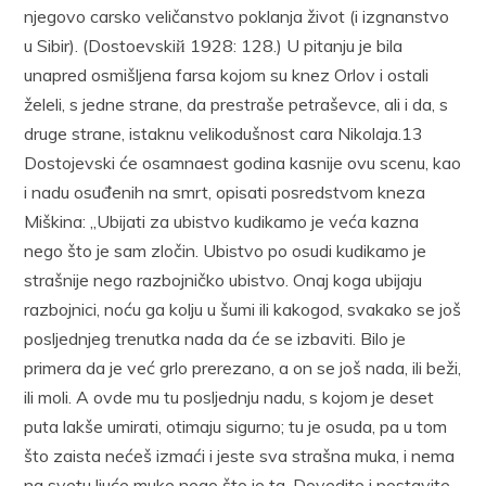
njegovo carsko veličanstvo poklanja život (i izgnanstvo
u Sibir). (Dostoevskiй 1928: 128.) U pitanju je bila
unapred osmišljena farsa kojom su knez Orlov i ostali
želeli, s jedne strane, da prestraše petraševce, ali i da, s
druge strane, istaknu velikodušnost cara Nikolaja.13
Dostojevski će osamnaest godina kasnije ovu scenu, kao
i nadu osuđenih na smrt, opisati posredstvom kneza
Miškina: „Ubijati za ubistvo kudikamo je veća kazna
nego što je sam zločin. Ubistvo po osudi kudikamo je
strašnije nego razbojničko ubistvo. Onaj koga ubijaju
razbojnici, noću ga kolju u šumi ili kakogod, svakako se još
posljednjeg trenutka nada da će se izbaviti. Bilo je
primera da je već grlo prerezano, a on se još nada, ili beži,
ili moli. A ovde mu tu posljednju nadu, s kojom je deset
puta lakše umirati, otimaju sigurno; tu je osuda, pa u tom
što zaista nećeš izmaći i jeste sva strašna muka, i nema
na svetu ljuće muke nego što je ta. Dovedite i postavite