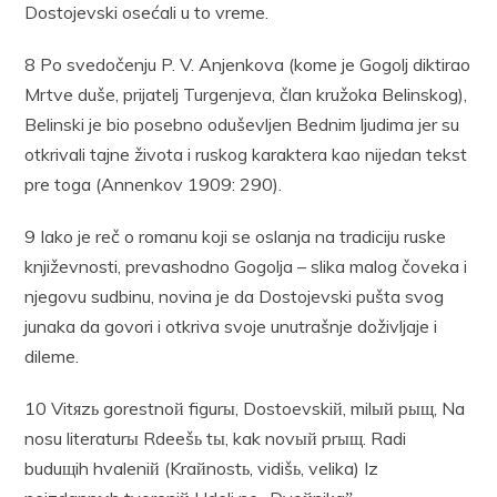
Dostojevski osećali u to vreme.
8 Po svedočenju P. V. Anjenkova (kome je Gogolj diktirao
Mrtve duše, prijatelj Turgenjeva, član kružoka Belinskog),
Belinski je bio posebno oduševljen Bednim ljudima jer su
otkrivali tajne života i ruskog karaktera kao nijedan tekst
pre toga (Annenkov 1909: 290).
9 Iako je reč o romanu koji se oslanja na tradiciju ruske
književnosti, prevashodno Gogolja – slika malog čoveka i
njegovu sudbinu, novina je da Dostojevski pušta svog
junaka da govori i otkriva svoje unutrašnje doživljaje i
dileme.
10 Vitяzь gorestnoй figurы, Dostoevskiй, milый pыщ, Na
nosu literaturы Rdeešь tы, kak novый prыщ. Radi
buduщih hvaleniй (Kraйnostь, vidišь, velika) Iz