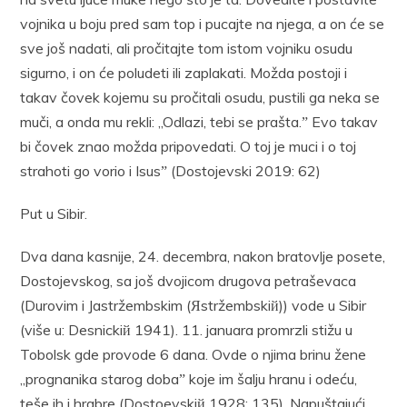
vojnika u boju pred sam top i pucajte na njega, a on će se
sve još nadati, ali pročitajte tom istom vojniku osudu
sigurno, i on će poludeti ili zaplakati. Možda postoji i
takav čovek kojemu su pročitali osudu, pustili ga neka se
muči, a onda mu rekli: „Odlazi, tebi se prašta.ˮ Evo takav
bi čovek znao možda pripovedati. O toj je muci i o toj
strahoti go vorio i Isusˮ (Dostojevski 2019: 62)
Put u Sibir.
Dva dana kasnije, 24. decembra, nakon bratovlje posete,
Dostojevskog, sa još dvojicom drugova petraševaca
(Durovim i Jastržembskim (Яstržembskiй)) vode u Sibir
(više u: Desnickiй 1941). 11. januara promrzli stižu u
Tobolsk gde provode 6 dana. Ovde o njima brinu žene
„prognanika starog dobaˮ koje im šalju hranu i odeću,
teše ih i hrabre (Dostoevskiй 1928: 135). Napuštajući