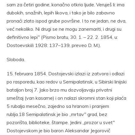
sam za četiri godine, konačno otkrio ljude. Veruješ li: ima
dubokih, snažnih, lepih likova, i tako je bilo zabavno
pronaći zlato ispod grube površine. I to ne jedan, ne dva,
već nekoliko. Ni drugi se ne mogu zanemariti, i drugi su
definitivno lepiˮ (Pismo bratu, 30. 1. – 22. 2. 1854, u:
Dostoevskiй 1928: 137–139, preveo D. M.).
Sloboda.
15. februara 1854. Dostojevski izlazi iz zatvora i odlazi
po rasporedu, kao redov u Semipalatinsk, u Sibirski linijski
bataljon broj 7. Jako brzo mu dozvoljavaju privatni
smeštaj (van kasarne) i on nalazi skromni stan koji plaća
5 rubalja mesečno, zajedno sa hranom i pranjem
rublja.18 Semipalatinsk je bio „mrtavˮ grad, bez
pozorišta, biblioteke, štampe. Jedini „prozor u svetˮ
Dostojevskom je bio baron Aleksandar Jegorovič