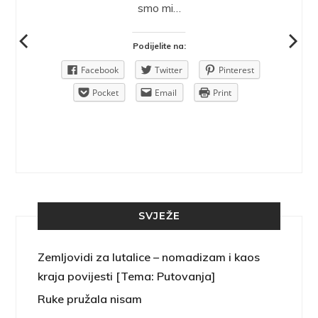
ra.
smo mi…
Podijelite na:
Pinterest
Facebook
Twitter
Pinterest
rint
Pocket
Email
Print
SVJEŽE
Zemljovidi za lutalice – nomadizam i kaos
kraja povijesti [Tema: Putovanja]
Ruke pružala nisam