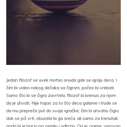
Jedan filozof se uvek motao onuda gde se igraju deca. I
čim bi video nekog dečaka sa čigrom, počeo bi vrebati.
Samo što bi se čigra zavrtela, filozof bi krenuo za njom
da je uhvati. Nije hajao za to što deca galame i trude se
da mu prepreče put do svoje igračke; čim bi uhvatio čigru
dok se još vrti, obuzela bi ga sreća, ali samo za trenutak:
onda bi je bacio na zemlju i odlazio. On je, naime, verovao