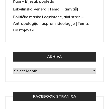
Kapi – Bljesak pogleda
Eskvilinska Venera [Tema: Hamvaš]
Političke maske i egzistencijalni strah –
Antropologija naspram ideologije [Tema:
Dostojevski]
ARHIVA
Arhiva
FACEBOOK STRANICA