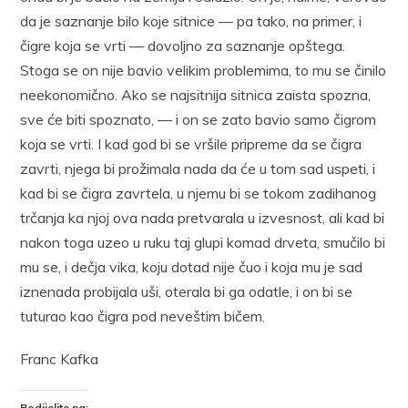
da je saznanje bilo koje sitnice — pa tako, na primer, i
čigre koja se vrti — dovoljno za saznanje opštega.
Stoga se on nije bavio velikim problemima, to mu se činilo
neekonomično. Ako se najsitnija sitnica zaista spozna,
sve će biti spoznato, — i on se zato bavio samo čigrom
koja se vrti. I kad god bi se vršile pripreme da se čigra
zavrti, njega bi prožimala nada da će u tom sad uspeti, i
kad bi se čigra zavrtela, u njemu bi se tokom zadihanog
trčanja ka njoj ova nada pretvarala u izvesnost, ali kad bi
nakon toga uzeo u ruku taj glupi komad drveta, smučilo bi
mu se, i dečja vika, koju dotad nije čuo i koja mu je sad
iznenada probijala uši, oterala bi ga odatle, i on bi se
tuturao kao čigra pod neveštim bičem.
Franc Kafka
Podijelite na: