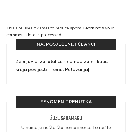
This site uses Akismet to reduce spam.
Learn how your
comment data is processed
.
NAJPOSJEĆENIJI ČLANCI
Zemljovidi za lutalice - nomadizam i kaos
kraja povijesti [Tema: Putovanja]
FENOMEN TRENUTKA
ŽOZE SARAMAGO
epričava
U nama je nešto što nema imena. To nešto