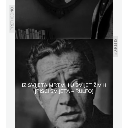
PRETHODNO
SLEDEĆE
IZ SVIJETA MRTVIH U SVIJET ŽIVIH
[PISCI SVIJETA – RULFO]