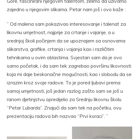
Gore, fascinirani njegovim talentom, želimo da uživamo
zajedno u njegovim slikama. Petar nam još i ovo kaže :
” Od malena sam pokazivao interesovanje i talenat za
likovnu umjetnost, najprije za crtanje i vajanje, a u
srednjoj školi počinjem da se upoznajem sa osnovama
slikarstva, grafike, crtanja i vajanja kao i različitim
tehnikama u ovim oblastima. Svjestan sam da je ovo
samo početak, i da sam tek zagrebao površinu likovnosti
koja mi daje beskonačne mogućnosti, kao i slobodu da se
izrazim kroz svoje radove. To je pored ljubavi prema
samoj umjetnosti, još jedan razlog zašto sam se još u
ranom djetinjstvu opredijelio za Srednju likovnu školu
“Petar Lubarda”. Znajući da sam tek na početku, ovu
prezentaciju radova bih nazvao “Prvi koraci”. ”