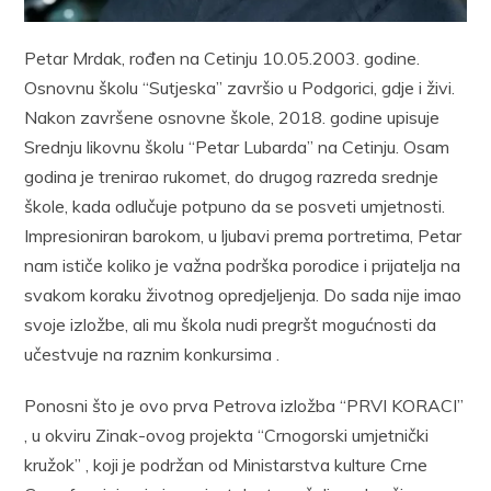
Petar Mrdak, rođen na Cetinju 10.05.2003. godine.
Osnovnu školu “Sutjeska” završio u Podgorici, gdje i živi.
Nakon završene osnovne škole, 2018. godine upisuje
Srednju likovnu školu “Petar Lubarda” na Cetinju. Osam
godina je trenirao rukomet, do drugog razreda srednje
škole, kada odlučuje potpuno da se posveti umjetnosti.
Impresioniran barokom, u ljubavi prema portretima, Petar
nam ističe koliko je važna podrška porodice i prijatelja na
svakom koraku životnog opredjeljenja. Do sada nije imao
svoje izložbe, ali mu škola nudi pregršt mogućnosti da
učestvuje na raznim konkursima .
Ponosni što je ovo prva Petrova izložba “PRVI KORACI”
, u okviru Zinak-ovog projekta “Crnogorski umjetnički
kružok” , koji je podržan od Ministarstva kulture Crne