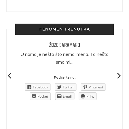
FENOMEN TRENUTKA
ŽOZE SARAMAGO
epričava
U nama je nešto što nema imena. To nešto
ra.
smo mi…
Podijelite na:
Pinterest
Facebook
Twitter
Pinterest
rint
Pocket
Email
Print