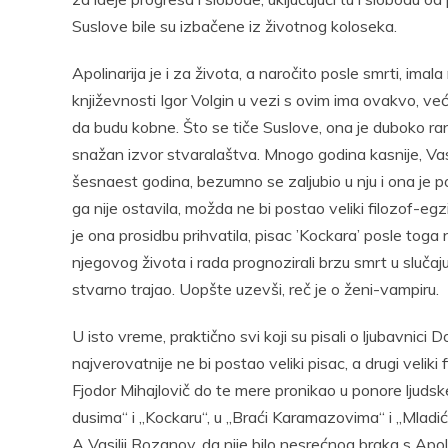
Suslove bile su izbačene iz životnog koloseka.
Apolinarija je i za života, a naročito posle smrti, imal
književnosti Igor Volgin u vezi s ovim ima ovakvo, već
da budu kobne. Što se tiče Suslove, ona je duboko ran
snažan izvor stvaralaštva. Mnogo godina kasnije, Vasil
šesnaest godina, bezumno se zaljubio u nju i ona je po
ga nije ostavila, možda ne bi postao veliki filozof-egzis
je ona prosidbu prihvatila, pisac ’Kockara’ posle toga
njegovog života i rada prognozirali brzu smrt u sluča
stvarno trajao. Uopšte uzevši, reč je o ženi-vampiru.
U isto vreme, praktično svi koji su pisali o ljubavnici
najverovatnije ne bi postao veliki pisac, a drugi veliki 
Fjodor Mihajlovič do te mere pronikao u ponore ljudske d
dusima“ i „Kockaru“, u „Braći Karamazovima“ i „Mladić
A Vasilij Rozanov, da nije bilo nesrećnog braka s Apo