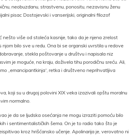
eobičnu, neobuzdanu, strastvenu, ponositu, nezavisnu ženu
ni pisac Dostojevski i vanserijski, originalni filozof
ć nešto više od stoleća kasnije, tako da je njena zrelost
 njom bilo sve u redu. Ona bi se organski uvrstila u redove
dobravanje, stekla poštovanje u društvu i napisala niz
asvim je moguće, na kraju, doživela tihu porodičnu sreću. Ali,
mo „emancipantkinja“, retka i društveno neprihvatljiva
va, koji su u drugoj polovini XIX veka izazivali opštu moralnu
asvim normalno.
ao je da se ljudska osećanja ne mogu izraziti pomoću bilo
ih i sentimentalističkih šema. On je to radio tako što je
reispitivao kroz hrišćansko učenje. Apolinarija je, verovatno ni