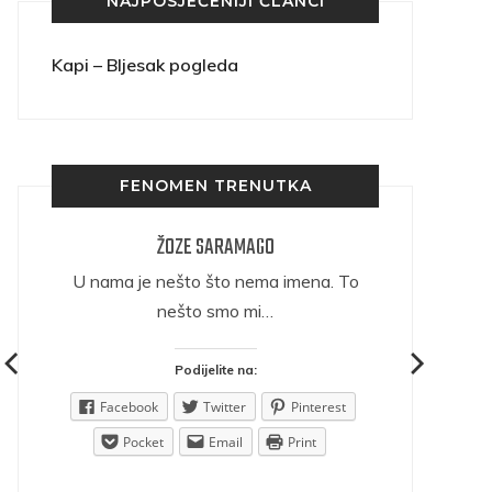
NAJPOSJEĆENIJI ČLANCI
Kapi – Bljesak pogleda
FENOMEN TRENUTKA
ŽOZE SARAMAGO
ričava
U nama je nešto što nema imena. To
nešto smo mi…
Podijelite na:
est
Facebook
Twitter
Pinterest
Pocket
Email
Print