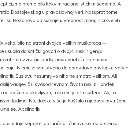
kepticizma prema bilo kakvim racionalističkim šemama. A
rstilo Dostojevskog u pravoslavnoj veri. Nasuprot tome,
oveli su Rozanova do sumnje u vrednost mnogih crkvenih
X veka, bilo na strani dvojice velikih muškaraca —
sudila da kritički govori o dvojici ruskih genija,
verovatno razvratnu, podlu, neuravnoteženu, surovu i
o mnjenje. Njemu je svojstveno da opravdava postupke velikih
olinariju Suslovu nesumnjivo niko ne smatra velikom. Ali
asilij Vasiljevič u svakodnevnom životu nisu bili anđeli.
 ne možemo okrivljivati, tako mu je bilo suđeno. Ali, ta
iskim ljudima. No, daleko više je koštala i njegovu prvu ženu,
zume se, Apolinariju
o poslednje kopejke, do lančića i časovnika, do prstenja i