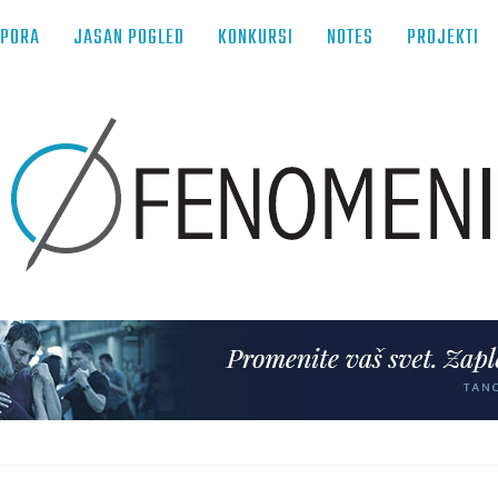
TPORA
JASAN POGLED
KONKURSI
NOTES
PROJEKTI