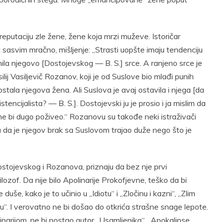
a reputaciju zle žene, žene koja mrzi muževe. Istoričar
 sasvim mračno, mišljenje: „Strasti uopšte imaju tendenciju
ila njegovo [Dostojevskog — B. S.] srce. A ranjeno srce je
ij Vasiljevič Rozanov, koji je od Suslove bio mlađi punih
stala njegova žena. Ali Suslova je avaj ostavila i njega [da
tencijalista? — B. S.]. Dostojevski ju je prosio i ja mislim da
 ne bi dugo poživeo.“ Rozanovu su takođe neki istraživači
ju da je njegov brak sa Suslovom trajao duže nego što je
 Dostojevskog i Rozanova, priznaju da bez nje prvi
filozof. Da nije bilo Apolinarije Prokofjevne, teško da bi
uše, kako je to učinio u „Idiotu“ i „Zločinu i kazni“, „Zlim
u“. I verovatno ne bi došao do otkrića strašne snage lepote.
linarijom, ne bi postao autor „Usamljenika“, „Apokalipse