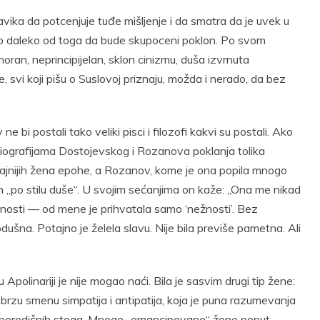
 navika da potcenjuje tuđe mišljenje i da smatra da je uvek u
o daleko od toga da bude skupoceni poklon. Po svom
oran, neprincipijelan, sklon cinizmu, duša izvrnuta
, svi koji pišu o Suslovoj priznaju, možda i nerado, da bez
bi postali tako veliki pisci i filozofi kakvi su postali. Ako
u biografijama Dostojevskog i Rozanova poklanja tolika
ajnijih žena epohe, a Rozanov, kome je ona popila mnogo
om „po stilu duše“. U svojim sećanjima on kaže: „Ona me nikad
tnosti — od mene je prihvatala samo ‘nežnosti’. Bez
dušna. Potajno je želela slavu. Nije bila previše pametna. Ali
Apolinariji je nije mogao naći. Bila je sasvim drugi tip žene:
brzu smenu simpatija i antipatija, koja je puna razumevanja
u od porodičnih stega. Mnoge „emancipovane“ žene poput