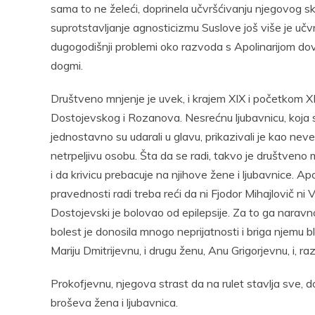
sama to ne želeći, doprinela učvršćivanju njegovog s
suprotstavljanje agnosticizmu Suslove još više je učv
dugogodišnji problemi oko razvoda s Apolinarijom d
dogmi.
Društveno mnjenje je uvek, i krajem XIX i početkom XI
Dostojevskog i Rozanova. Nesrećnu ljubavnicu, koja se u
jednostavno su udarali u glavu, prikazivali je kao ne
netrpeljivu osobu. Šta da se radi, takvo je društven
i da krivicu prebacuje na njihove žene i ljubavnice. Ap
pravednosti radi treba reći da ni Fjodor Mihajlovič ni V
Dostojevski je bolovao od epilepsije. Za to ga naravno
bolest je donosila mnogo neprijatnosti i briga njemu bl
Mariju Dmitrijevnu, i drugu ženu, Anu Grigorjevnu, i, ra
Prokofjevnu, njegova strast da na rulet stavlja sve, d
broševa žena i ljubavnica.