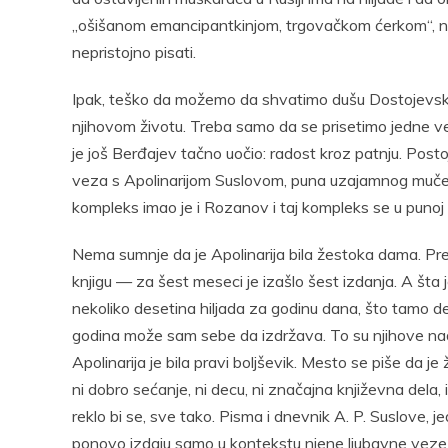
„ošišanom emancipantkinjom, trgovačkom ćerkom“, ne
nepristojno pisati.
Ipak, teško da možemo da shvatimo dušu Dostojevs
njihovom životu. Treba samo da se prisetimo jedne v
je još Berđajev tačno uočio: radost kroz patnju. Pos
veza s Apolinarijom Suslovom, puna uzajamnog mučenj
kompleks imao je i Rozanov i taj kompleks se u punoj
Nema sumnje da je Apolinarija bila žestoka dama. Pr
knjigu — za šest meseci je izašlo šest izdanja. A šta
nekoliko desetina hiljada za godinu dana, što tamo 
godina može sam sebe da izdržava. To su njihove nade.
Apolinarija je bila pravi boljševik. Mesto se piše da je
ni dobro sećanje, ni decu, ni značajna književna dela, 
reklo bi se, sve tako. Pisma i dnevnik A. P. Suslove, 
ponovo izdaju samo u kontekstu njene ljubavne vez