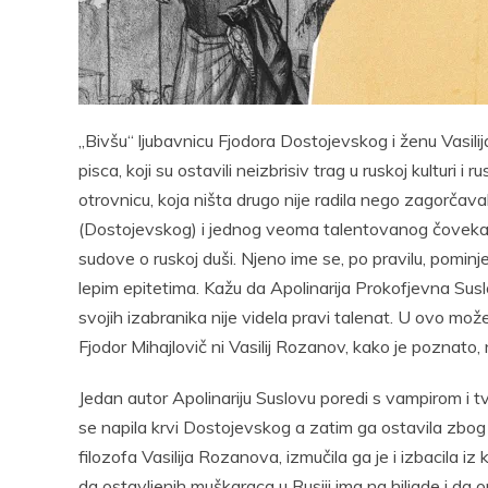
Pocke
„Bivšu“ ljubavnicu Fjodora Dostojevskog i ženu Vasilija 
pisca, koji su ostavili neizbrisiv trag u ruskoj kulturi i 
otrovnicu, koja ništa drugo nije radila nego zagorčavala 
(Dostojevskog) i jednog veoma talentovanog čoveka
sudove o ruskoj duši. Njeno ime se, po pravilu, pominje
lepim epitetima. Kažu da Apolinarija Prokofjevna Su
svojih izabranika nije videla pravi talenat. U ovo mo
Fjodor Mihajlovič ni Vasilij Rozanov, kako je poznato, n
Jedan autor Apolinariju Suslovu poredi s vampirom i 
se napila krvi Dostojevskog a zatim ga ostavila zbog
filozofa Vasilija Rozanova, izmučila ga je i izbacila i
da ostavljenih muškaraca u Rusiji ima na hiljade i da on