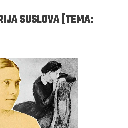
RIJA SUSLOVA [TEMA:
ERGEJ JESENJIN
DRAGAN VELIKIĆ
 navikli na življenje pod
Literatura niti prepisuje, niti prep
, navikli smo da užižemo
život, već ga nanovo stvara.
ed ikonama, ali ne i pred
čovjekom.
Podijelite na:
Facebook
Twitter
Pinter
Podijelite na:
Pocket
Email
Print
Twitter
Pinterest