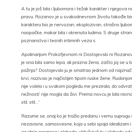
A tu je još bila i ljubomora i težak karakter i njegova
pravu. Rozanov je u svakodnevnom životu takođe bi
karakteru bio je nervozan, eksplozivan, strašno ljubom
naopačke, makar bila i okrenuta ludima. S druge strane
poznanstva i tesnih intimnih veza s
Apolinarijom Prokofjevnom ni Dostojevski ni Rozanov ne 
je ona bila samo lepa, ali prazna žena, zašto joj se 
pažnja? Dostojevski ju je smatrao jednom od najznač
krvi, nazivao je najčistijim tipom ruske žene, Ruskinj
nije volela i u svakom pogledu me prezirala, do odvra
nežnosti’ nije mogla da živi. Prema novcu je bila ravno
stil, stil…“
Razume se, onaj ko je tražio predanu i vernu suprugu u 
nezavisne, samosvesne, koja u sebi spaja idealizam i 
za ideje progresa i slobode, uključujući tu i slobod