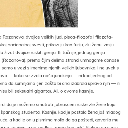
t
Email
Print
Rozanova, dvojice velikih ljudi, pisca-filozofa i filozofa-
ruskoj nacionalnoj svesti, prikazuju kao furiju, zlu ženu, zmiju
život dvojice ruskih genija. Ili, tačnije, jednog genija
 (Rozanova), prema čijim delima stranci umnogome donose
 samo u vezi s imenima njenih velikih ljubavnika, i ne uvek s
slova — kako se zvala naša junakinja — ni kod jednog od
žemo da sumnjamo (jer, zašto bi ona izabrala upravo njih — ni
isu bili seksualni giganta). Ali, o ovome kasnije.
tvrdi da je možemo smatrati „obrascem ruske zle žene koja
 španskog studenta. Kasnije, kad je postala žena još mladog
z kuće, a kad je on u pismima molio da ga poštedi, govorila mu
i ne zavijaju, a on, podlac, zavija kao vuk“. Neki je nazivaju