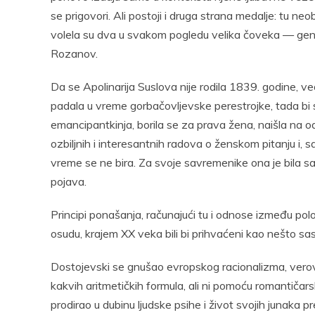
se prigovori. Ali postoji i druga strana medalje: tu n
volela su dva u svakom pogledu velika čoveka — genijal
Rozanov.
Da se Apolinarija Suslova nije rodila 1839. godine, ve
padala u vreme gorbačovljevske perestrojke, tada bi s
emancipantkinja, borila se za prava žena, naišla na o
ozbiljnih i interesantnih radova o ženskom pitanju i, s
vreme se ne bira. Za svoje savremenike ona je bila sa
pojava.
Principi ponašanja, računajući tu i odnose između polo
osudu, krajem XX veka bili bi prihvaćeni kao nešto s
Dostojevski se gnušao evropskog racionalizma, verov
kakvih aritmetičkih formula, ali ni pomoću romantičarsk
prodirao u dubinu ljudske psihe i život svojih junaka p