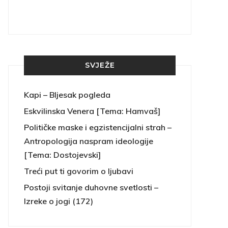
SVJEŽE
Kapi – Bljesak pogleda
Eskvilinska Venera [Tema: Hamvaš]
Političke maske i egzistencijalni strah –
Antropologija naspram ideologije
[Tema: Dostojevski]
Treći put ti govorim o ljubavi
Postoji svitanje duhovne svetlosti –
Izreke o jogi (172)