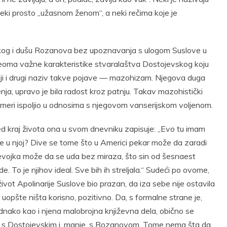
ki prosto „užasnom ženom“, a neki rečima koje je
kog i dušu Rozanova bez upoznavanja s ulogom Suslove u
eoma važne karakteristike stvaralaštva Dostojevskog koju
toji i drugi naziv takve pojave — mazohizam. Njegova duga
a, upravo je bila radost kroz patnju. Takav mazohistički
 meri ispoljio u odnosima s njegovom vanserijskom voljenom.
ed kraj života ona u svom dnevniku zapisuje: „Evo tu imam
 je u njoj? Dive se tome što u Americi pekar može da zaradi
devojka može da se uda bez miraza, što sin od šesnaest
 To je njihov ideal. Sve bih ih streljala.“ Sudeći po ovome,
 život Apolinarije Suslove bio prazan, da iza sebe nije ostavila
i uopšte ništa korisno, pozitivno. Da, s formalne strane je,
jednako kao i njena malobrojna književna dela, obično se
e s Dostojevskim i, manje, s Rozanovom. Tome nema šta da