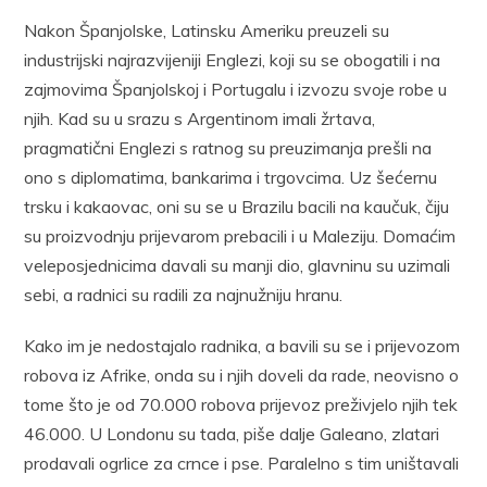
Nakon Španjolske, Latinsku Ameriku preuzeli su
industrijski najrazvijeniji Englezi, koji su se obogatili i na
zajmovima Španjolskoj i Portugalu i izvozu svoje robe u
njih. Kad su u srazu s Argentinom imali žrtava,
pragmatični Englezi s ratnog su preuzimanja prešli na
ono s diplomatima, bankarima i trgovcima. Uz šećernu
trsku i kakaovac, oni su se u Brazilu bacili na kaučuk, čiju
su proizvodnju prijevarom prebacili i u Maleziju. Domaćim
veleposjednicima davali su manji dio, glavninu su uzimali
sebi, a radnici su radili za najnužniju hranu.
Kako im je nedostajalo radnika, a bavili su se i prijevozom
robova iz Afrike, onda su i njih doveli da rade, neovisno o
tome što je od 70.000 robova prijevoz preživjelo njih tek
46.000. U Londonu su tada, piše dalje Galeano, zlatari
prodavali ogrlice za crnce i pse. Paralelno s tim uništavali