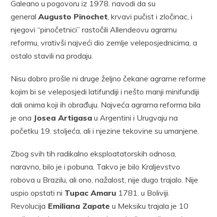
Galeano u pogovoru iz 1978. navodi da su
general
Augusto Pinochet
, krvavi pučist i zločinac, i
njegovi “pinočetnici” rastočili Allendeovu agrarnu
reformu, vrativši najveći dio zemlje veleposjednicima, a
ostalo stavili na prodaju.
Nisu dobro prošle ni druge željno čekane agrarne reforme
kojim bi se veleposjedi latifundiji i nešto manji minifundiji
dali onima koji ih obrađuju. Najveća agrarna reforma bila
je ona
Josea Artigasa
u Argentini i Urugvaju na
početku 19. stoljeća, ali i njezine tekovine su umanjene.
Zbog svih tih radikalno eksploatatorskih odnosa,
naravno, bilo je i pobuna. Takvo je bilo Kraljevstvo
robova u Brazilu, ali ono, nažalost, nije dugo trajalo. Nije
uspio opstati ni
Tupac Amaru
1781. u Boliviji.
Revolucija
Emiliana Zapate
u Meksiku trajala je 10