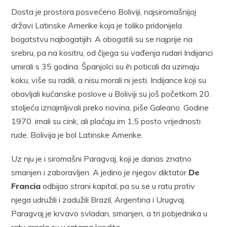
Dosta je prostora posvećeno Boliviji, najsiromašnijoj
državi Latinske Amerike koja je toliko pridonijela
bogatstvu najbogatijih. A obogatili su se najprije na
srebru, pa na kositru, od čijega su vađenja rudari Indijanci
umirali s 35 godina. Španjolci su ih poticali da uzimaju
koku, više su radili, a nisu morali ni jesti. Indijance koji su
obavljali kućanske poslove u Boliviji su još početkom 20.
stoljeća iznajmljivali preko novina, piše Galeano. Godine
1970. imali su cink, ali plaćaju im 1,5 posto vrijednosti
rude. Bolivija je bol Latinske Amerike.
Uz nju je i siromašni Paragvaj, koji je danas znatno
smanjen i zaboravljen. A jedino je njegov diktator
De
Francia
odbijao strani kapital, pa su se u ratu protiv
njega udružili i zadužili Brazil, Argentina i Urugvaj.
Paragvaj je krvavo svladan, smanjen, a tri pobjednika u
ratu grcala su u ratama kredita.