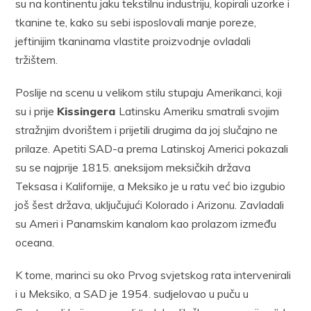
su na kontinentu jaku tekstilnu industriju, kopirali uzorke i
tkanine te, kako su sebi isposlovali manje poreze,
jeftinijim tkaninama vlastite proizvodnje ovladali
tržištem.
Poslije na scenu u velikom stilu stupaju Amerikanci, koji
su i prije
Kissingera
Latinsku Ameriku smatrali svojim
stražnjim dvorištem i prijetili drugima da joj slučajno ne
prilaze. Apetiti SAD-a prema Latinskoj Americi pokazali
su se najprije 1815. aneksijom meksičkih država
Teksasa i Kalifornije, a Meksiko je u ratu već bio izgubio
još šest država, uključujući Kolorado i Arizonu. Zavladali
su Ameri i Panamskim kanalom kao prolazom između
oceana.
K tome, marinci su oko Prvog svjetskog rata intervenirali
i u Meksiko, a SAD je 1954. sudjelovao u puču u