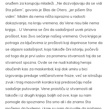
oruđem za korupciju mladeži. „Ne dozvoljavaju da se vidi
šta pišem”, govorio je Blas de Otero, „jer pišem šta
vidim”. Mislim da nema ništa isprazno u radosti
dokazivanja, na kraju vremena, da Vene nisu bile nema
knjiga… U Venama se čini da sadašnjost uvek priziva
prošlost, kao živo sećanje našeg vremena. Ova knjiga je
potraga za ključevima iz prošlosti koji doprinose tome da
se objasni sadašnjost, koja takođe čini istoriju, počevši
od toga da je prvi uslov za promenu stvarnosti taj da se
stvarnost spozna. Ovde se ne nudi katalog heroja
obučenih kao za maskenbal, koji dok umiru u bici
izgovaraju preduge veličanstvene fraze, već se istražuju
zvuk i trag masovnih koraka koji predosećaju naše
sadašnje putovanje. Vene proističu iz stvarnosti ali
takođe i iz drugih knjiga, boljih od ove, koje su nam
pomogle da spoznamo šta smo ali i da znamo šta
možemo da budemo, i koje su nam dozvolile da ispitamo