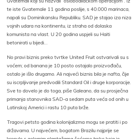
Gvatemali koji su nazvali “oslobodilačkom operacijom”. Iz
te iste Gvatemale 11 godina poslije, s 40.000 marinaca,
napali su Dominikansku Republiku. SAD je stajao iza niza
vojnih udara na kontinentu, iz straha od dolaska
komunista na vlast. U 20 godina uspjeli su Haiti
betonirati u bijedi…
No pravi biznis preko tvrtke United Fruit ostvarivali su s
voćem; od banana je 10 posto ostajalo proizvođaču,
ostalo je išlo drugamo. Ali najveći biznis bila je nafta, čije
su iscrpljivanje predvodili Standard Oil i druge korporacije.
Sve to dovelo je do toga, piše Galeano, da su prosječna
primanja stanovnika SAD-a sedam puta veća od onih u
Latinskoj Americi i rastu 10 puta brže.
Tragovi petsto godina kolonijalizma mogu se pratiti i po
državama. U najvećem, bogatom Brazilu najprije se
krenulo s golemim plantažama šećerne trske koja je