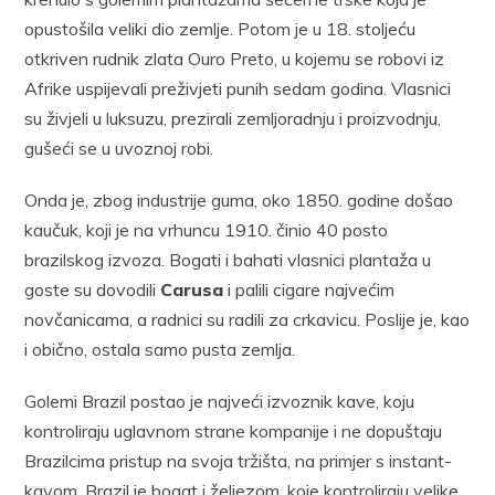
opustošila veliki dio zemlje. Potom je u 18. stoljeću
otkriven rudnik zlata Ouro Preto, u kojemu se robovi iz
Afrike uspijevali preživjeti punih sedam godina. Vlasnici
su živjeli u luksuzu, prezirali zemljoradnju i proizvodnju,
gušeći se u uvoznoj robi.
Onda je, zbog industrije guma, oko 1850. godine došao
kaučuk, koji je na vrhuncu 1910. činio 40 posto
brazilskog izvoza. Bogati i bahati vlasnici plantaža u
goste su dovodili
Carusa
i palili cigare najvećim
novčanicama, a radnici su radili za crkavicu. Poslije je, kao
i obično, ostala samo pusta zemlja.
Golemi Brazil postao je najveći izvoznik kave, koju
kontroliraju uglavnom strane kompanije i ne dopuštaju
Brazilcima pristup na svoja tržišta, na primjer s instant-
kavom. Brazil je bogat i željezom, koje kontroliraju velike