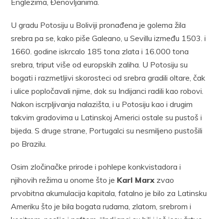
Englezima, Đenovljanima.
U gradu Potosiju u Boliviji pronađena je golema žila
srebra pa se, kako piše Galeano, u Sevillu između 1503. i
1660. godine iskrcalo 185 tona zlata i 16.000 tona
srebra, triput više od europskih zaliha. U Potosiju su
bogati i razmetljivi skorosteci od srebra gradili oltare, čak
i ulice popločavali njime, dok su Indijanci radili kao robovi.
Nakon iscrpljivanja nalazišta, i u Potosiju kao i drugim
takvim gradovima u Latinskoj Americi ostale su pustoš i
bijeda. S druge strane, Portugalci su nesmiljeno pustošili
po Brazilu.
Osim zločinačke prirode i pohlepe konkvistadora i
njihovih režima u onome što je
Karl Marx
zvao
prvobitna akumulacija kapitala, fatalno je bilo za Latinsku
Ameriku što je bila bogata rudama, zlatom, srebrom i