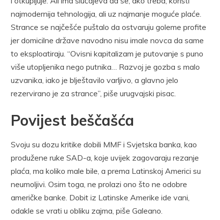
i otkupljuje. Ali ima slučajeva da se, ako treba, koristi
najmodernija tehnologija, ali uz najmanje moguće plaće.
Strance se najčešće puštalo da ostvaruju goleme profite
jer domicilne države navodno nisu imale novca da same
to eksploatiraju. “Ovisni kapitalizam je putovanje s puno
više utopljenika nego putnika… Razvoj je gozba s malo
uzvanika, iako je blještavilo varljivo, a glavno jelo
rezervirano je za strance”, piše urugvajski pisac.
Povijest beščašća
Svoju su dozu kritike dobili MMF i Svjetska banka, kao
produžene ruke SAD-a, koje uvijek zagovaraju rezanje
plaća, ma koliko male bile, a prema Latinskoj Americi su
neumoljivi. Osim toga, ne prolazi ono što ne odobre
američke banke. Dobit iz Latinske Amerike ide vani,
odakle se vrati u obliku zajma, piše Galeano.