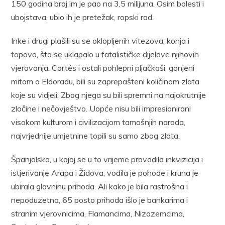
150 godina broj im je pao na 3,5 milijuna. Osim bolesti i
ubojstava, ubio ih je pretežak, ropski rad.
Inke i drugi plašili su se oklopljenih vitezova, konja i
topova, što se uklapalo u fatalističke dijelove njihovih
vjerovanja. Cortés i ostali pohlepni pljačkaši, gonjeni
mitom o Eldoradu, bili su zaprepašteni količinom zlata
koje su vidjeli. Zbog njega su bili spremni na najokrutnije
zločine i nečovještvo. Uopće nisu bili impresionirani
visokom kulturom i civilizacijom tamošnjih naroda,
najvrjednije umjetnine topili su samo zbog zlata.
Španjolska, u kojoj se u to vrijeme provodila inkvizicija i
istjerivanje Arapa i Židova, vodila je pohode i kruna je
ubirala glavninu prihoda. Ali kako je bila rastrošna i
nepoduzetna, 65 posto prihoda išlo je bankarima i
stranim vjerovnicima, Flamancima, Nizozemcima,