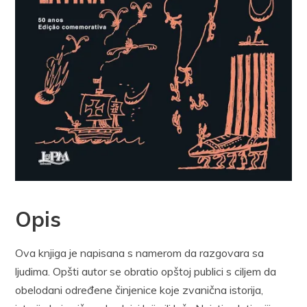
Opis
Ova knjiga je napisana s namerom da razgovara sa
ljudima. Opšti autor se obratio opštoj publici s ciljem da
obelodani određene činjenice koje zvanična istorija,