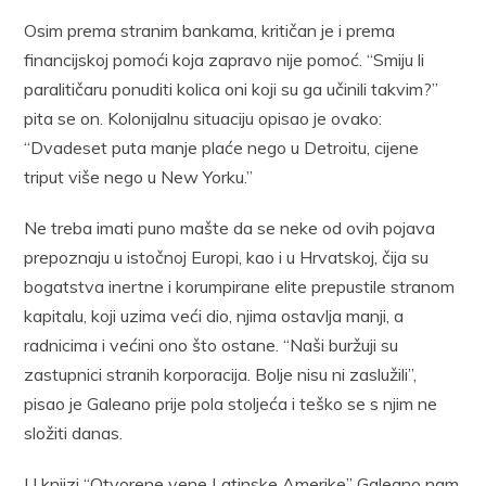
Osim prema stranim bankama, kritičan je i prema
financijskoj pomoći koja zapravo nije pomoć. “Smiju li
paralitičaru ponuditi kolica oni koji su ga učinili takvim?”
pita se on. Kolonijalnu situaciju opisao je ovako:
“Dvadeset puta manje plaće nego u Detroitu, cijene
triput više nego u New Yorku.”
Ne treba imati puno mašte da se neke od ovih pojava
prepoznaju u istočnoj Europi, kao i u Hrvatskoj, čija su
bogatstva inertne i korumpirane elite prepustile stranom
kapitalu, koji uzima veći dio, njima ostavlja manji, a
radnicima i većini ono što ostane. “Naši buržuji su
zastupnici stranih korporacija. Bolje nisu ni zaslužili”,
pisao je Galeano prije pola stoljeća i teško se s njim ne
složiti danas.
U knjizi “Otvorene vene Latinske Amerike” Galeano nam