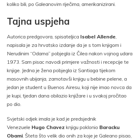
koliko bili, po Galeanovim riječima, amerikanizirani.
Tajna uspjeha
Autorica predgovora, spisateljica
Isabel Allende
,
napisala je za hrvatsko izdanje da je s tom knjigom i
Nerudinim “Odama” pobjegla iz Čilea nakon vojnog udara
1973. Sam pisac navodi primjere važnosti i recepcije te
knjige. Jedna je žena pobjegla iz Santiaga tijekom
masovnih ubijanja, zamotavši knjigu u bebine pelene, a
jedan je student u Buenos Airesu, koji nije imao novca da
je kupi, tjedan dana obilazio knjižare i u svakoj pročitao
po dio.
Svjetski odjek imala je kad je predsjednik
Venezuele
Hugo Chavez
knjigu poklonio
Baracku
Obami
. Šteta što velik dio onih za koje je Galeano pisao,