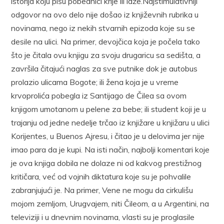
istorija koju pišu pobednici krije ili laže.Najstimulativniji
odgovor na ovo delo nije došao iz književnih rubrika u
novinama, nego iz nekih stvarnih epizoda koje su se
desile na ulici. Na primer, devojčica koja je počela tako
što je čitala ovu knjigu za svoju drugaricu sa sedišta, a
završila čitajući naglas za sve putnike dok je autobus
prolazio ulicama Bogote; ili žena koja je u vreme
krvoprolića pobegla iz Santijago de Čilea sa ovom
knjigom umotanom u pelene za bebe; ili student koji je u
trajanju od jedne nedelje trčao iz knjižare u knjižaru u ulici
Korijentes, u Buenos Ajresu, i čitao je u delovima jer nije
imao para da je kupi. Na isti način, najbolji komentari koje
je ova knjiga dobila ne dolaze ni od kakvog prestižnog
kritičara, već od vojnih diktatura koje su je pohvalile
zabranjujući je. Na primer, Vene ne mogu da cirkulišu
mojom zemljom, Urugvajem, niti Čileom, a u Argentini, na
televiziji i u dnevnim novinama, vlasti su je proglasile