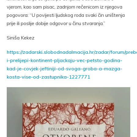
vjerom, kao sam pisac, zadnjom rečenicom iz njegova
pogovora: “U povijesti ljudskog roda svaki čin uništenja
prije ili poslije dobije odgovor u činu stvaranja.”
Siniša Kekez
https://zadarski.slobodnadalmacija.hr/zadar/forum/preb
i-prelijepi-kontinent-pljackaju-vec-petsto-godina-
kad-je-covjek-jeftiniji-od-svoga-groba-a-mazga-
kosta-vise-od-zastupnika-1227771