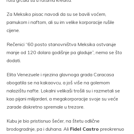
Za Meksiko pisac navodi da su se bavili voćem,
pamukom i naftom, ali su im velike korporacije rušile
cijene.
Rečenici “60 posto stanovništva Meksika ostvaruje
manje od 120 dolara godišnje pa gladuje”, nema se što
dodati.
Elita Venezuele i njezina glavnoga grada Caracasa
obogatila se na kakaovcu, a još više na golemom
nalazištu nafte. Lokalni velikaši trošili su i razmetali se
kao pijani milijarderi, a megakorporacije svoje su veće
zarade diskretno spremale u trezore.
Kubu je bio pristisnuo šećer, na štetu odlične
brodogradnje, pa i duhana. Ali
Fidel Castro
preokrenuo