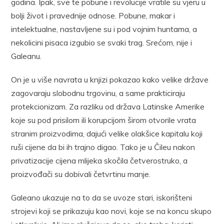
godina. Ipak, sve te pobune i revolucije vratile su vjeru u
bolji život i pravednije odnose. Pobune, makar i
intelektualne, nastavljene su i pod vojnim huntama, a
nekolicini pisaca izgubio se svaki trag. Srećom, nije i
Galeanu.
On je u više navrata u knjizi pokazao kako velike države
zagovaraju slobodnu trgovinu, a same prakticiraju
protekcionizam. Za razliku od država Latinske Amerike
koje su pod prisilom ili korupcijom širom otvorile vrata
stranim proizvodima, dajući velike olakšice kapitalu koji
ruši cijene da bi ih trajno digao. Tako je u Čileu nakon
privatizacije cijena mlijeka skočila četverostruko, a
proizvođači su dobivali četvrtinu manje.
Galeano ukazuje na to da se uvoze stari, iskorišteni
strojevi koji se prikazuju kao novi, koje se na koncu skupo