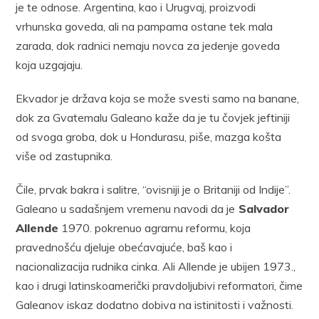
je te odnose. Argentina, kao i Urugvaj, proizvodi
vrhunska goveda, ali na pampama ostane tek mala
zarada, dok radnici nemaju novca za jedenje goveda
koja uzgajaju.
Ekvador je država koja se može svesti samo na banane,
dok za Gvatemalu Galeano kaže da je tu čovjek jeftiniji
od svoga groba, dok u Hondurasu, piše, mazga košta
više od zastupnika.
Čile, prvak bakra i salitre, “ovisniji je o Britaniji od Indije”.
Galeano u sadašnjem vremenu navodi da je
Salvador
Allende
1970. pokrenuo agrarnu reformu, koja
pravednošću djeluje obećavajuće, baš kao i
nacionalizacija rudnika cinka. Ali Allende je ubijen 1973.,
kao i drugi latinskoamerički pravdoljubivi reformatori, čime
Galeanov iskaz dodatno dobiva na istinitosti i važnosti.