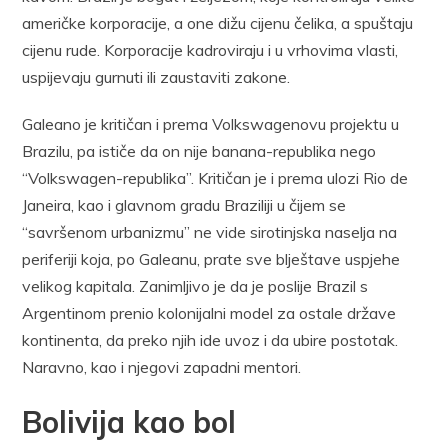
američke korporacije, a one dižu cijenu čelika, a spuštaju
cijenu rude. Korporacije kadroviraju i u vrhovima vlasti,
uspijevaju gurnuti ili zaustaviti zakone.
Galeano je kritičan i prema Volkswagenovu projektu u
Brazilu, pa ističe da on nije banana-republika nego
“Volkswagen-republika”. Kritičan je i prema ulozi Rio de
Janeira, kao i glavnom gradu Braziliji u čijem se
“savršenom urbanizmu” ne vide sirotinjska naselja na
periferiji koja, po Galeanu, prate sve blještave uspjehe
velikog kapitala. Zanimljivo je da je poslije Brazil s
Argentinom prenio kolonijalni model za ostale države
kontinenta, da preko njih ide uvoz i da ubire postotak.
Naravno, kao i njegovi zapadni mentori.
Bolivija kao bol