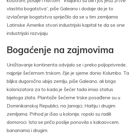
kositrom, poslije i naftom. “Indijanci su bili i još jesu žrtve
vlastita bogatstva”, piše Galeano i dodaje da je to
izvlačenje bogatstva spriječilo da se u tim zemljama
Latinske Amerike stvori industrijski kapital te da se one
industrijski razvijaju.
Bogaćenje na zajmovima
Uništavanje kontinenta odvijalo se i preko poljoprivrede,
najprije šećernom trskom, čije je sjeme donio Kolumbo. Ta
biljka dugoročno ubija zemlju, piše Galeano, ali briga
kolonizatora za to kada je šećer tada imao status
bijeloga zlata. Plantaže šećerne trske posađene su u
Dominikanskoj Republici, na Jamajci, Haitiju i drugim
zemljama. Prihod je išao u kolonije, ropski su radili
domoroci. Ista se priča poslije ponovila s kakaovcem,
bananama i drugim.