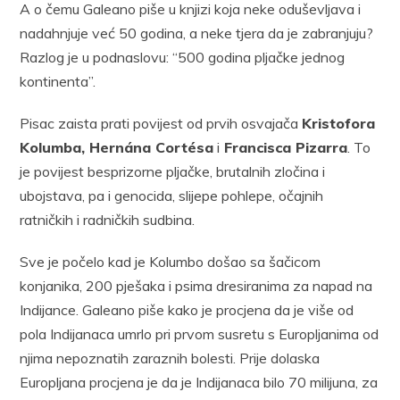
A o čemu Galeano piše u knjizi koja neke oduševljava i
nadahnjuje već 50 godina, a neke tjera da je zabranjuju?
Razlog je u podnaslovu: “500 godina pljačke jednog
kontinenta”.
Pisac zaista prati povijest od prvih osvajača
Kristofora
Kolumba, Hernána Cortésa
i
Francisca Pizarra
. To
je povijest besprizorne pljačke, brutalnih zločina i
ubojstava, pa i genocida, slijepe pohlepe, očajnih
ratničkih i radničkih sudbina.
Sve je počelo kad je Kolumbo došao sa šačicom
konjanika, 200 pješaka i psima dresiranima za napad na
Indijance. Galeano piše kako je procjena da je više od
pola Indijanaca umrlo pri prvom susretu s Europljanima od
njima nepoznatih zaraznih bolesti. Prije dolaska
Europljana procjena je da je Indijanaca bilo 70 milijuna, za