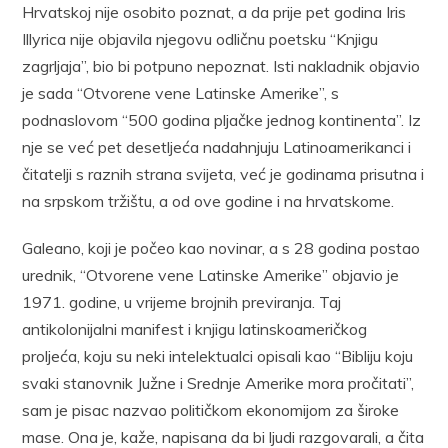
Hrvatskoj nije osobito poznat, a da prije pet godina Iris
Illyrica nije objavila njegovu odličnu poetsku “Knjigu
zagrljaja”, bio bi potpuno nepoznat. Isti nakladnik objavio
je sada “Otvorene vene Latinske Amerike”, s
podnaslovom “500 godina pljačke jednog kontinenta”. Iz
nje se već pet desetljeća nadahnjuju Latinoamerikanci i
čitatelji s raznih strana svijeta, već je godinama prisutna i
na srpskom tržištu, a od ove godine i na hrvatskome.
Galeano, koji je počeo kao novinar, a s 28 godina postao
urednik, “Otvorene vene Latinske Amerike” objavio je
1971. godine, u vrijeme brojnih previranja. Taj
antikolonijalni manifest i knjigu latinskoameričkog
proljeća, koju su neki intelektualci opisali kao “Bibliju koju
svaki stanovnik Južne i Srednje Amerike mora pročitati”,
sam je pisac nazvao političkom ekonomijom za široke
mase. Ona je, kaže, napisana da bi ljudi razgovarali, a čita