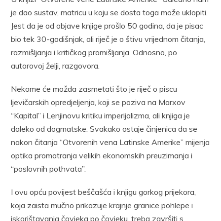
je dao sustav, matricu u koju se dosta toga može uklopiti.
Jest da je od objave knjige prošlo 50 godina, da je pisac
bio tek 30-godišnjak, ali riječ je o štivu vrijednom čitanja,
razmišljanja i kritičkog promišljanja. Odnosno, po
autorovoj želji, razgovora.
Nekome će možda zasmetati što je riječ o piscu
ljevičarskih opredjeljenja, koji se poziva na Marxov
“Kapital” i Lenjinovu kritiku imperijalizma, ali knjiga je
daleko od dogmatske. Svakako ostaje činjenica da se
nakon čitanja “Otvorenih vena Latinske Amerike” mijenja
optika promatranja velikih ekonomskih preuzimanja i
“poslovnih pothvata”.
I ovu opću povijest beščašća i knjigu gorkog prijekora,
koja zaista mučno prikazuje krajnje granice pohlepe i
iskorištavanja čovjeka po čovjeku, treba završiti s