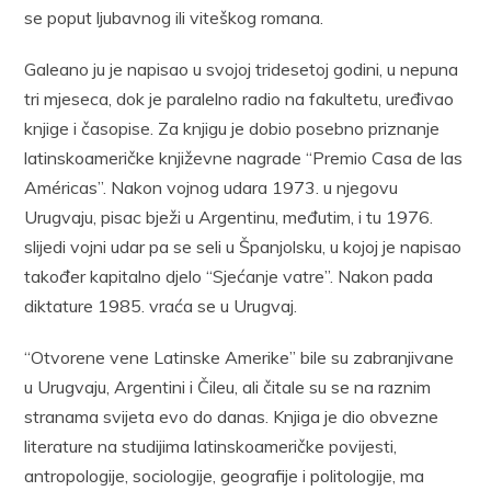
se poput ljubavnog ili viteškog romana.
Galeano ju je napisao u svojoj tridesetoj godini, u nepuna
tri mjeseca, dok je paralelno radio na fakultetu, uređivao
knjige i časopise. Za knjigu je dobio posebno priznanje
latinskoameričke književne nagrade “Premio Casa de las
Américas”. Nakon vojnog udara 1973. u njegovu
Urugvaju, pisac bježi u Argentinu, međutim, i tu 1976.
slijedi vojni udar pa se seli u Španjolsku, u kojoj je napisao
također kapitalno djelo “Sjećanje vatre”. Nakon pada
diktature 1985. vraća se u Urugvaj.
“Otvorene vene Latinske Amerike” bile su zabranjivane
u Urugvaju, Argentini i Čileu, ali čitale su se na raznim
stranama svijeta evo do danas. Knjiga je dio obvezne
literature na studijima latinskoameričke povijesti,
antropologije, sociologije, geografije i politologije, ma