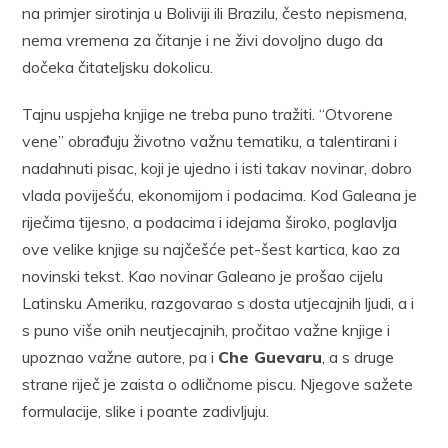
na primjer sirotinja u Boliviji ili Brazilu, često nepismena,
nema vremena za čitanje i ne živi dovoljno dugo da
dočeka čitateljsku dokolicu.
Tajnu uspjeha knjige ne treba puno tražiti. “Otvorene
vene” obrađuju životno važnu tematiku, a talentirani i
nadahnuti pisac, koji je ujedno i isti takav novinar, dobro
vlada poviješću, ekonomijom i podacima. Kod Galeana je
riječima tijesno, a podacima i idejama široko, poglavlja
ove velike knjige su najčešće pet-šest kartica, kao za
novinski tekst. Kao novinar Galeano je prošao cijelu
Latinsku Ameriku, razgovarao s dosta utjecajnih ljudi, a i
s puno više onih neutjecajnih, pročitao važne knjige i
upoznao važne autore, pa i
Che Guevaru
, a s druge
strane riječ je zaista o odličnome piscu. Njegove sažete
formulacije, slike i poante zadivljuju.