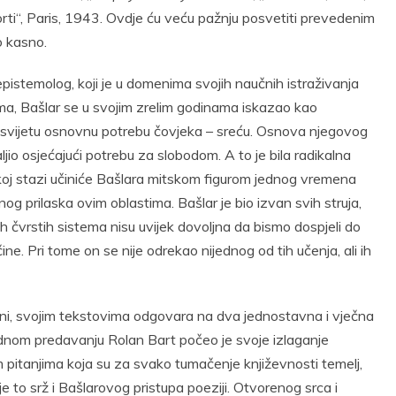
orti“, Paris, 1943. Ovdje ću veću pažnju posvetiti prevedenim
no kasno.
pistemolog, koji je u domenima svojih naučnih istraživanja
mama, Bašlar se u svojim zrelim godinama iskazao kao
om svijetu osnovnu potrebu čovjeka – sreću. Osnova njegovog
daljio osjećajući potrebu za slobodom. A to je bila radikalna
koj stazi učiniće Bašlara mitskom figurom jednog vremena
g prilaska ovim oblastima. Bašlar je bio izvan svih struja,
h čvrstih sistema nisu uvijek dovoljna da bismo dospjeli do
ine. Pri tome on se nije odrekao nijednog od tih učenja, ali ih
ini, svojim tekstovima odgovara na dva jednostavna i vječna
a jednom predavanju Rolan Bart počeo je svoje izlaganje
Tim pitanjima koja su za svako tumačenje književnosti temelj,
je to srž i Bašlarovog pristupa poeziji. Otvorenog srca i