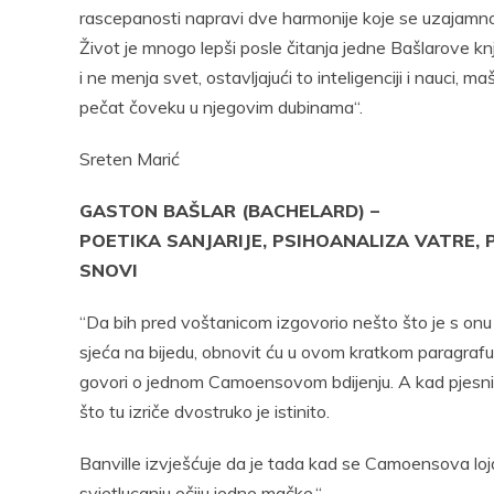
rascepanosti napravi dve harmonije koje se uzajamno 
Život je mnogo lepši posle čitanja jedne Bašlarove knji
i ne menja svet, ostavljajući to inteligenciji i nauci, 
pečat čoveku u njegovim dubinama“.
Sreten Marić
GASTON BAŠLAR (BACHELARD) –
POETIKA SANJARIJE, PSIHOANALIZA VATRE,
SNOVI
“Da bih pred voštanicom izgovorio nešto što je s on
sjeća na bijedu, obnovit ću u ovom kratkom paragraf
govori o jednom Camoensovom bdijenju. A kad pjesni
što tu izriče dvostruko je istinito.
Banville izvješćuje da je tada kad se Camoensova loja
svjetlucanju očiju jedne mačke.“