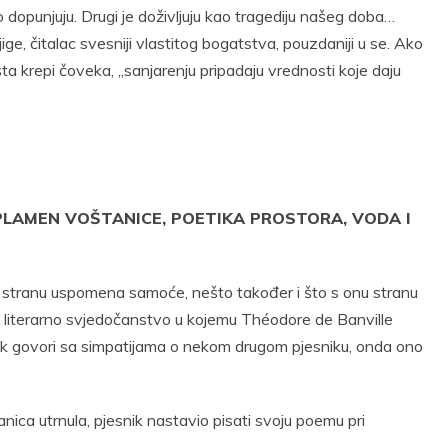
dopunjuju. Drugi je doživljuju kao tragediju našeg doba…
ge, čitalac svesniji vlastitog bogatstva, pouzdaniji u se. Ako
mašta krepi čoveka, „sanjarenju pripadaju vrednosti koje daju
 PLAMEN VOŠTANICE, POETIKA PROSTORA, VODA I
u stranu uspomena samoće, nešto također i što s onu stranu
u literarno svjedočanstvo u kojemu Théodore de Banville
k govori sa simpatijama o nekom drugom pjesniku, onda ono
nica utrnula, pjesnik nastavio pisati svoju poemu pri