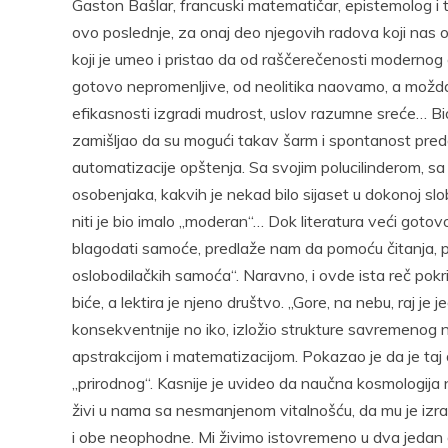
Gaston Bašlar, francuski matematičar, epistemolog i 
ovo poslednje, za onaj deo njegovih radova koji nas ov
koji je umeo i pristao da od raščerečenosti modernog
gotovo nepromenljive, od neolitika naovamo, a možda i
efikasnosti izgradi mudrost, uslov razumne sreće… Bi
zamišljao da su mogući takav šarm i spontanost predav
automatizacije opštenja. Sa svojim polucilinderom, s
osobenjaka, kakvih je nekad bilo sijaset u dokonoj slobo
niti je bio imalo „moderan“… Dok literatura veći goto
blagodati samoće, predlaže nam da pomoću čitanja, p
oslobodilačkih samoća“. Naravno, i ovde ista reč pokr
biće, a lektira je njeno društvo. „Gore, na nebu, raj je 
konsekventnije no iko, izložio strukture savremenog
apstrakcijom i matematizacijom. Pokazao je da je ta
„prirodnog“. Kasnije je uvideo da naučna kosmologija
živi u nama sa nesmanjenom vitalnošću, da mu je izraz 
i obe neophodne. Mi živimo istovremeno u dva jedan 