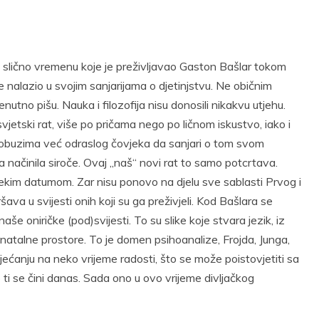
e slično vremenu koje je preživljavao Gaston Bašlar tokom
e nalazio u svojim sanjarijama o djetinjstvu. Ne običnim
enutno pišu. Nauka i filozofija nisu donosili nikakvu utjehu.
vjetski rat, više po pričama nego po ličnom iskustvo, iako i
 i obuzima već odraslog čovjeka da sanjari o tom svom
ga načinila siroče. Ovaj „naš“ novi rat to samo potcrtava.
 nekim datumom. Zar nisu ponovo na djelu sve sablasti Prvog i
šava u svijesti onih koji su ga preživjeli. Kod Bašlara se
aše oniričke (pod)svijesti. To su slike koje stvara jezik, iz
natalne prostore. To je domen psihoanalize, Frojda, Junga,
ećanju na neko vrijeme radosti, što se može poistovjetiti sa
ti se čini danas. Sada ono u ovo vrijeme divljačkog