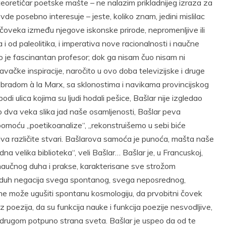
teoretičar poetske mašte – ne nalazim prikladnijeg izraza za
de posebno interesuje – jeste, koliko znam, jedini mislilac
 čoveka između njegove iskonske prirode, nepromenljive ili
 od paleolitika, i imperativa nove racionalnosti i naučne
o je fascinantan profesor; dok ga nisam čuo nisam ni
ačke inspiracije, naročito u ovo doba televizijske i druge
a bradom à la Marx, sa sklonostima i navikama provincijskog
di ulica kojima su ljudi hodali pešice, Bašlar nije izgledao
vo dva veka slika jad naše osamljenosti, Bašlar peva
omoću „poetikoanalize“, „rekonstruišemo u sebi biće
iva različite stvari. Bašlarova samoća je punoća, mašta naše
jedna velika biblioteka“, veli Bašlar… Bašlar je, u Francuskoj,
 naučnog duha i prakse, karakterisane sve strožom
j duh negacija svega spontanog, svega neposrednog,
 ne može ugušiti spontanu kosmologiju, da prvobitni čovek
poezija, da su funkcija nauke i funkcija poezije nesvodljive,
drugom potpuno strana sveta. Bašlar je uspeo da od te