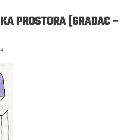
IKA PROSTORA [GRADAC –
24
ERGEJ JESENJIN
DRAGAN VELIKIĆ
 navikli na življenje pod
Literatura niti prepisuje, niti prep
, navikli smo da užižemo
život, već ga nanovo stvara.
ed ikonama, ali ne i pred
čovjekom.
Podijelite na:
Facebook
Twitter
Pinter
Podijelite na:
Pocket
Email
Print
Twitter
Pinterest