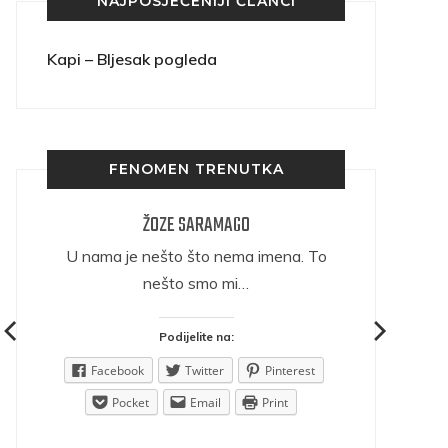
NAJPOSJEĆENIJI ČLANCI
Kapi – Bljesak pogleda
FENOMEN TRENUTKA
ŽOZE SARAMAGO
ričava
U nama je nešto što nema imena. To
nešto smo mi…
Podijelite na:
est
Facebook
Twitter
Pinterest
Pocket
Email
Print