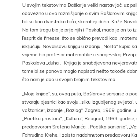
U svojim tekstovima Bašlar je veliki nastavljač, uz psi
obavezno u ovo razmišljanje o svim Bašlarovim knjiga
bili su kao dvostruka bića, skarabeji duha. Kaže Noval
Na tom tragu bio je prije njih i Paskal, mada je on to i
l’esprit de finesse, što se obično prevodi kao „matema
isključuju. Novalisovu knjigu u izdanju „Nolita“ kupi
vrijeme bio profesor matematike u sarajevskoj Prvoj 
Paskalova „duha“. Knjiga je snabdjevena nevjerova
tome bi se ponovo moglo napisati nešto takođe dobr
što nam je dao u svojim brojnim tekstovima.
„Moje knjige“, su, ovog puta, Bašlarove sanjarije o poezi
stvaraju pjesnici kao svoju „sliku izgubljenog svijeta
voštanice“, izdanje „Razlog“, Zagreb, 1969. godine,
„Poetika prostora“, „Kultura“, Beograd, 1969. godine, 
predgovorom Sretena Marića; „Poetika sanjarije“, „V
Fahrudina Krehe, i zaista nadahnutom predgovoru Ka