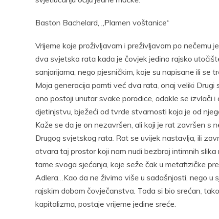
Baston Bachelard, „Plamen voštanice“
Vrijeme koje proživljavam i preživljavam po nečemu j
dva svjetska rata kada je čovjek jedino rajsko utočišt
sanjarijama, nego pjesničkim, koje su napisane ili se tr
Moja generacija pamti već dva rata, onaj veliki Drugi s
ono postoji unutar svake porodice, odakle se izvlači
djetinjstvu, bježeći od tvrde stvarnosti koja je od nje
Kaže se da je on nezavršen, ali koji je rat završen s
Drugog svjetskog rata. Rat se uvijek nastavlja, ili zavr
otvara taj prostor koji nam nudi bezbroj intimnih slika n
tame svoga sjećanja, koje seže čak u metafizičke pre
Adlera…Kao da ne živimo više u sadašnjosti, nego u sj
rajskim dobom čovječanstva. Tada si bio srećan, tako 
kapitalizma, postaje vrijeme jedine sreće.