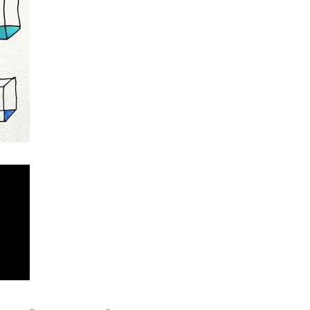
t
Email
Print