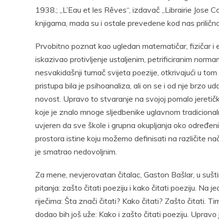
1938.; „L’Eau et les Rêves“, izdavač „Librairie Jose C
knjigama, mada su i ostale prevedene kod nas prilič
Prvobitno poznat kao ugledan matematičar, fizičar i e
iskazivao protivljenje ustaljenim, petrificiranim nor
nesvakidašnji tumač svijeta poezije, otkrivajući u t
pristupa bila je psihoanaliza, ali on se i od nje brzo u
novost. Upravo to stvaranje na svojoj pomalo jeretič
koje je znalo mnoge sljedbenike uglavnom tradicionalno
uvjeren da sve škole i grupna okupljanja oko određeni
prostora istine koju možemo definisati na različite nač
je smatrao nedovoljnim.
Za mene, nevjerovatan čitalac, Gaston Bašlar, u sušt
pitanja: zašto čitati poeziju i kako čitati poeziju. N
riječima: Šta znači čitati? Kako čitati? Zašto čitati. 
dodao bih još uže: Kako i zašto čitati poeziju. Upravo 