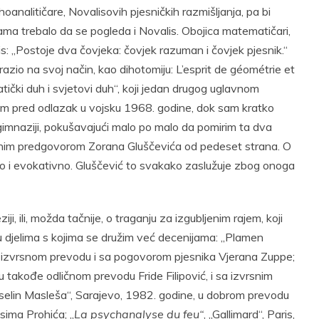
hoanalitičare, Novalisovih pjesničkih razmišljanja, pa bi
ma trebalo da se pogleda i Novalis. Obojica matematičari,
is: „Postoje dva čovjeka: čovjek razuman i čovjek pjesnik.“
zrazio na svoj način, kao dihotomiju: L’esprit de géométrie et
tički duh i svjetovi duh“, koji jedan drugog uglavnom
o sam pred odlazak u vojsku 1968. godine, dok sam kratko
gimnaziji, pokušavajući malo po malo da pomirim ta dva
tnim predgovorom Zorana Gluščevića od pedeset strana. O
o i evokativno. Gluščević to svakako zaslužuje zbog onoga
ji, ili, možda tačnije, o traganju za izgubljenim rajem, koji
“, u djelima s kojima se družim već decenijama: „Plamen
 u izvrsnom prevodu i sa pogovorom pjesnika Vjerana Zuppe;
u takođe odličnom prevodu Fride Filipović, i sa izvrsnim
eselin Masleša“, Sarajevo, 1982. godine, u dobrom prevodu
sima Prohića; „
La psychanalyse du feu“
, „Gallimard“, Paris,