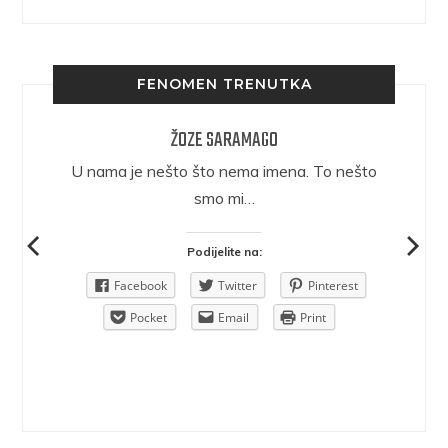
FENOMEN TRENUTKA
ŽOZE SARAMAGO
epričava
U nama je nešto što nema imena. To nešto
ra.
smo mi…
Podijelite na:
Pinterest
Facebook
Twitter
Pinterest
rint
Pocket
Email
Print