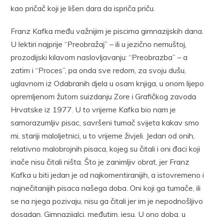
kao pričač koji je lišen dara da ispriča priču.
Franz Kafka među važnijim je piscima gimnazijskih dana.
U lektiri najprije “Preobražaj” – ili u jezično nemuštoj,
prozodijski kilavom naslovljavanju: “Preobrazba” – a
zatim i “Proces”, pa onda sve redom, za svoju dušu,
uglavnom iz Odabranih djela u osam knjiga, u onom lijepo
opremljenom žutom suizdanju Zore i Grafičkog zavoda
Hrvatske iz 1977. U to vrijeme Kafka bio nam je
samorazumljiv pisac, savršeni tumač svijeta kakav smo
mi, stariji maloljetnici, u to vrijeme živjeli. Jedan od onih,
relativno malobrojnih pisaca, kojeg su čitali i oni đaci koji
inače nisu čitali ništa. Što je zanimljiv obrat, jer Franz
Kafka u biti jedan je od najkomentiranijih, a istovremeno i
najnečitanijih pisaca našega doba. Oni koji ga tumače, ili
se na njega pozivaju, nisu ga čitali jer im je nepodnošljivo
dosadan. Gimnazijalci, međutim, jesu. U ono doba, u