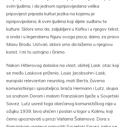
svim ljudima, i da jednom ispripovijedana velika
pripovijest pripada kulturi jezika na kojemu je
ispripovijedana, ili svim ljudima koji dijele sudbinu te
kulture. Skloni smo da, zaljubljeni u Kafku i u njegov tekst,
a onda i u legendarnu figuru ovoga pisca, damo za pravo
Maxu Brodu. Ustvari, skloni smo da lažemo u njegovu
korist. I mi to ustrajno i činimo.
Nakon Hitlerovog dolaska na vlast, obitelj Lask: otac koji
se među Laskove priženio, Louis Jacobsohn-Lask,
europski relevantan neurolog, mati Berta, čuvena
komunistkinja i spisateljica, braća Hermann i Lutz, skupa
sa snahom Dorom i malom Franziskom bježe u Sovjetski
Savez. Lutz usred toga obećanog komunističkog raja u
ožujku 1938. biva uhićen i poslan u logor u Kolimu, koji
ćemo upoznavati u prozi Varlama Šalamova. Dora s
Franziskom uspijeva napustiti Sovjetski Savez, neko se