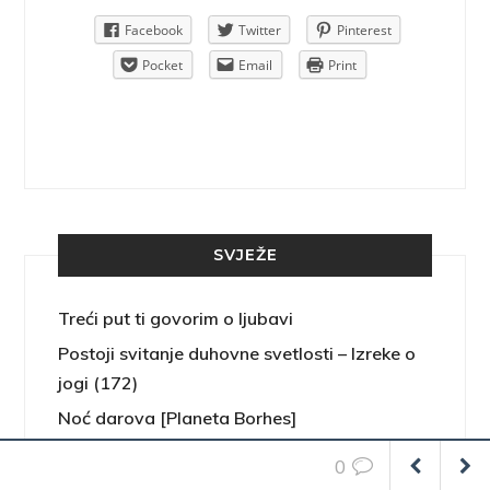
Pinterest
Facebook
Twitter
Pinterest
rint
Pocket
Email
Print
SVJEŽE
Treći put ti govorim o ljubavi
Postoji svitanje duhovne svetlosti – Izreke o
jogi (172)
Noć darova [Planeta Borhes]
Fridrihe Niče – aristokratski radikalizam
0
[Karpos – Supplementa Allographica]