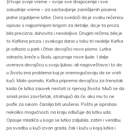
žrtvuje svoje vreme – svoje sve dragocenije i sve
oskudnije vreme – za sastavljanje zamišljenih pisama
jedne izgubljene lutke. Dora svedoči da je svaku rečenicu
ispisao s najpomnijom brigom za detalje, da je ta proza
bila precizna, duhovita i neodoljiva. Drugim rečima, bila je
to Kafkina proza, i svakoga dana u toku tri nedelje Kafka
je odlazio u park i čitao devojčici novo pismo. Lutka
odrasta, kreće u školu, upoznaje nove ljude. I dalje
uverava devojčicu u svoju ljubav, ali nagoveštava i to da
u životu ima problema koji je onemogućavaju da se vrati
kući. Malo-pomalo, Kafka priprema devojčicu za trenutak
kada će lutka zauvek nestati iz njenog života. Muči se da
smisli pravi završetak, strahujući da će, ako mu to ne
pođe za rukom, čarolija biti urušena. Pošto je isprobao
nekoliko mogućnosti, na kraju odlučuje da lutku uda.
Opisuje mladića u koga se lutka zaljubila, zatim i veridbu,
pa svadbu u kući izvan grada, čak i kuću u kojoj lutka i