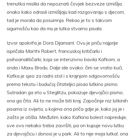
trenutka mislila da nepoznati čovjek bezveze izmišlja,
onako kako odrasli izmišljaju kad razgovaraju s djecom,
tad je morala da posumnja. Rekao je to s takvom
sigurnošću kao da mu je lutka stvarno pisala.
Izvor apokrifa je Dora Dijamant. Ovu je priču najprije
ispričala Marthi Robert, francuskoj kritičarki i
psihoanalitičarki, koja se intenzivno bavila Kafkom, a
onda i Maxu Brodu. Dalje ide ovako: čim se vratio kući,
Kafka je sjeo za radni stol i s krajnjom odgovornošću
prema tekstu i budućoj čitateljici pisao lutkino pismo.
Sutradan ga eto u Steglitzu, pokazuje djevojčici pismo,
ona ga čita. Ali to ne može biti kraj. Započinje niz lutkinih
pisama iz svijeta, u kojima ona priča gdje je, kako joj je i
zašto je otišla. Međutim, kako Kafkina bolest napreduje,
sve ovo nekako treba završiti, pa on kupuje novu lutku
za djevojčicu i donosi je u park. Ali to nije moja lutka!, ona