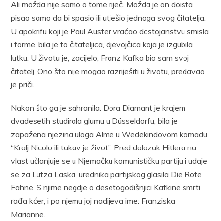
Ali možda nije samo o tome riječ. Možda je on doista
pisao samo da bi spasio ili utješio jednoga svog čitatelja.
U apokrifu koji je Paul Auster vraćao dostojanstvu smisla
i forme, bila je to čitateljica, djevojčica koja je izgubila
lutku. U životu je, zacijelo, Franz Kafka bio sam svoj
čitatelj. Ono što nije mogao razriješiti u životu, predavao
je priči.
Nakon što ga je sahranila, Dora Diamant je krajem
dvadesetih studirala glumu u Düsseldorfu, bila je
zapažena njezina uloga Alme u Wedekindovom komadu
“Kralj Nicolo ili takav je život”. Pred dolazak Hitlera na
vlast učlanjuje se u Njemačku komunističku partiju i udaje
se za Lutza Laska, urednika partijskog glasila Die Rote
Fahne. S njime negdje o desetogodišnjici Kafkine smrti
rađa kćer, i po njemu joj nadijeva ime: Franziska
Marianne.