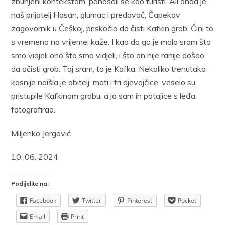
zbunjeni kontekstom, ponašali se kao turisti. Ali onda je
naš prijatelj Hasan, glumac i predavač, Čapekov
zagovornik u Češkoj, priskočio da čisti Kafkin grob. Čini to
s vremena na vrijeme, kaže. I kao da ga je malo sram što
smo vidjeli ono što smo vidjeli, i što on nije ranije došao
da očisti grob. Taj sram, to je Kafka. Nekoliko trenutaka
kasnije naišla je obitelj, mati i tri djevojčice, veselo su
pristupile Kafkinom grobu, a ja sam ih potajice s leđa
fotografirao.
Miljenko Jergović
10. 06. 2024
Podijelite na:
Facebook
Twitter
Pinterest
Pocket
Email
Print