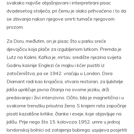
svakako najviše objašnjavani i interpretirani pisac
dvadesetog stoljeća, pri čemu je olako prihvaćeno i to da
se zbivanja nakon njegove smrti tumače njegovom
prozom.
Za Doru, međutim, on je pisac što u parku sreće
djevojčicu koja plače za izgubljenom lutkom. Premda je
Lutz na Kolimi, Kafka je, mrtav, središte njezina svijeta.
Godinu kasnije Englezi će majku i kćer pustiti iz
zatočeništva, pa se 1942. vraćaju u London. Dora
Diamant radi kao krojačica, otvara restoran, za ljubitelje
jidiša upriličuje javna čitanja na ovome jeziku, drži
predavanja i živi intenzivno. Očito, bila je magnetična i u
svakome trenutku prisutna žena. S krajem rata započinje
pisati kazališne kritike, članke i eseje, koje objavljuje na
jidišu. Prije nego što 15. kolovoza 1952. umre u jednoj
londonskoj bolnici od zatajenja bubrega, uspijeva posjetiti