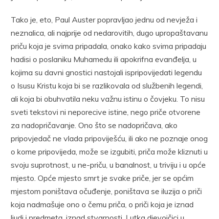
Tako je, eto, Paul Auster popravljao jednu od nevježa i
neznalica, ali najprije od nedarovitih, dugo upropaštavanu
priču koja je svima pripadala, onako kako svima pripadaju
hadisi o poslaniku Muhamedu ili apokrifna evanđelja, u
kojima su davni gnostici nastojali ispripovijedati legendu
o Isusu Kristu koja bi se razlikovala od službenih legendi,
ali koja bi obuhvatila neku važnu istinu o čovjeku. To nisu
sveti tekstovi ni neporecive istine, nego priče otvorene
za nadopričavanje. Ono što se nadopričava, ako
pripovjedač ne vlada pripoviješću, ili ako ne poznaje onog
o kome pripovijeda, može se izgubiti, priča može kliznuti u
svoju suprotnost, u ne-priču, u banalnost, u triviju i u opće
mjesto. Opće mjesto smrt je svake priče, jer se općim
mjestom poništava očuđenje, poništava se iluzija o priči
koja nadmašuje ono o čemu priča, o priči koja je iznad
ljudi i predmeta, iznad stvarnosti. Lutka djevojčici u