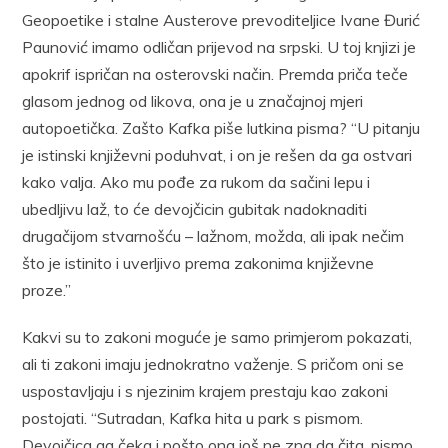
Geopoetike i stalne Austerove prevoditeljice Ivane Đurić
Paunović imamo odličan prijevod na srpski. U toj knjizi je
apokrif ispričan na osterovski način. Premda priča teče
glasom jednog od likova, ona je u značajnoj mjeri
autopoetička. Zašto Kafka piše lutkina pisma? “U pitanju
je istinski književni poduhvat, i on je rešen da ga ostvari
kako valja. Ako mu pođe za rukom da sačini lepu i
ubedljivu laž, to će devojčicin gubitak nadoknaditi
drugačijom stvarnošću – lažnom, možda, ali ipak nečim
što je istinito i uverljivo prema zakonima književne
proze.”
Kakvi su to zakoni moguće je samo primjerom pokazati,
ali ti zakoni imaju jednokratno važenje. S pričom oni se
uspostavljaju i s njezinim krajem prestaju kao zakoni
postojati. “Sutradan, Kafka hita u park s pismom.
Devojčica ga čeka i pošto ona još ne zna da čita, pismo