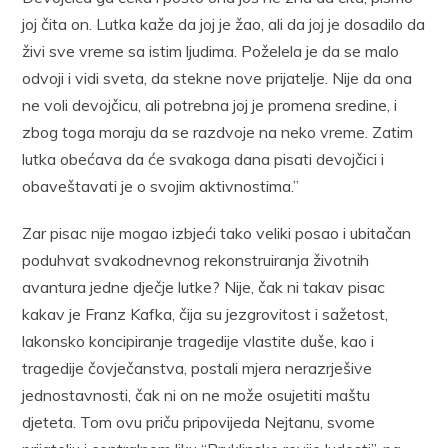
joj čita on. Lutka kaže da joj je žao, ali da joj je dosadilo da
živi sve vreme sa istim ljudima. Poželela je da se malo
odvoji i vidi sveta, da stekne nove prijatelje. Nije da ona
ne voli devojčicu, ali potrebna joj je promena sredine, i
zbog toga moraju da se razdvoje na neko vreme. Zatim
lutka obećava da će svakoga dana pisati devojčici i
obaveštavati je o svojim aktivnostima.”
Zar pisac nije mogao izbjeći tako veliki posao i ubitačan
poduhvat svakodnevnog rekonstruiranja životnih
avantura jedne dječje lutke? Nije, čak ni takav pisac
kakav je Franz Kafka, čija su jezgrovitost i sažetost,
lakonsko koncipiranje tragedije vlastite duše, kao i
tragedije čovječanstva, postali mjera nerazrješive
jednostavnosti, čak ni on ne može osujetiti maštu
djeteta. Tom ovu priču pripovijeda Nejtanu, svome