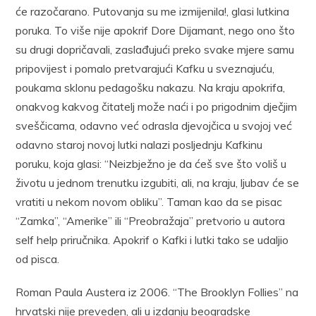
će razočarano. Putovanja su me izmijenila!, glasi lutkina
poruka. To više nije apokrif Dore Dijamant, nego ono što
su drugi dopričavali, zaslađujući preko svake mjere samu
pripovijest i pomalo pretvarajući Kafku u sveznajuću,
poukama sklonu pedagošku nakazu. Na kraju apokrifa,
onakvog kakvog čitatelj može naći i po prigodnim dječjim
sveščicama, odavno već odrasla djevojčica u svojoj već
odavno staroj novoj lutki nalazi posljednju Kafkinu
poruku, koja glasi: “Neizbježno je da ćeš sve što voliš u
životu u jednom trenutku izgubiti, ali, na kraju, ljubav će se
vratiti u nekom novom obliku”. Taman kao da se pisac
“Zamka”, “Amerike” ili “Preobražaja” pretvorio u autora
self help priručnika. Apokrif o Kafki i lutki tako se udaljio
od pisca.
Roman Paula Austera iz 2006. “The Brooklyn Follies” na
hrvatski nije preveden, ali u izdanju beogradske