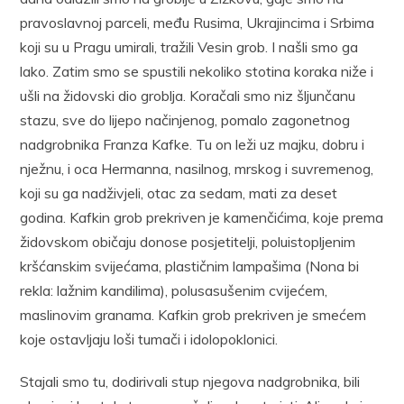
pravoslavnoj parceli, među Rusima, Ukrajincima i Srbima
koji su u Pragu umirali, tražili Vesin grob. I našli smo ga
lako. Zatim smo se spustili nekoliko stotina koraka niže i
ušli na židovski dio groblja. Koračali smo niz šljunčanu
stazu, sve do lijepo načinjenog, pomalo zagonetnog
nadgrobnika Franza Kafke. Tu on leži uz majku, dobru i
nježnu, i oca Hermanna, nasilnog, mrskog i suvremenog,
koji su ga nadživjeli, otac za sedam, mati za deset
godina. Kafkin grob prekriven je kamenčićima, koje prema
židovskom običaju donose posjetitelji, poluistopljenim
kršćanskim svijećama, plastičnim lampašima (Nona bi
rekla: lažnim kandilima), polusasušenim cvijećem,
maslinovim granama. Kafkin grob prekriven je smećem
koje ostavljaju loši tumači i idolopoklonici.
Stajali smo tu, dodirivali stup njegova nadgrobnika, bili