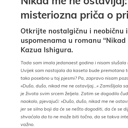
Nikad me ne ostavljaj:
misteriozna priča o pri
Otkrijte nostalgičnu i neobičnu i
uspomenama u romanu “Nikad me
Kazua Ishigura.
Tada sam imala jedanaest godina i nisam slušala m
Uvijek sam nastojala da kaseta bude premotana tak
tako posebno u toj pjesmi? Pa, zapravo nisam pozorn
»Dušo, dušo, nikad me ne ostavljaj…« Zamišljala sam
je života svim srcem željela. Zatim se dogodilo čudo
naokolo, pjevajući: »Dušo, dušo, nikad me ne ostavlj
jer se silno boji da će se nešto dogoditi, da će se di
shvaćala da to ne može biti točno, da se takva inter
važno.