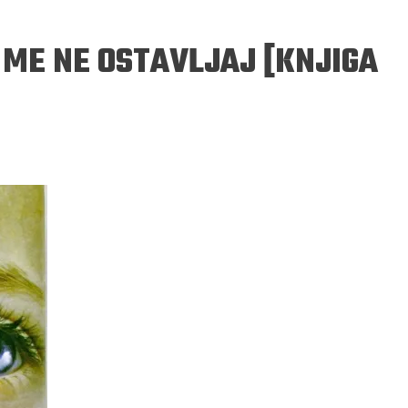
 ME NE OSTAVLJAJ [KNJIGA
ERGEJ JESENJIN
DRAGAN VELIKIĆ
 navikli na življenje pod
Literatura niti prepisuje, niti prep
, navikli smo da užižemo
život, već ga nanovo stvara.
ed ikonama, ali ne i pred
čovjekom.
Podijelite na:
Facebook
Twitter
Pinter
Podijelite na:
Pocket
Email
Print
Twitter
Pinterest