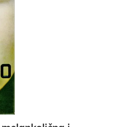
t
Email
Print