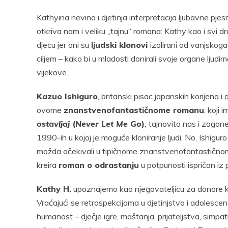
Kathyina nevina i djetinja interpretacija ljubavne pjesm
otkriva nam i veliku „tajnu“ romana: Kathy kao i svi d
djecu jer oni su
ljudski klonovi
izolirani od vanjskoga 
ciljem – kako bi u mladosti donirali svoje organe ljudima
vijekove.
Kazuo Ishiguro
, britanski pisac japanskih korijena 
ovome
znanstvenofantastičnome romanu
, koji
ostavljaj
(
Never Let Me Go
)
,
tajnovito nas i zagone
1990-ih u kojoj je moguće kloniranje ljudi. No, Ishigur
možda očekivali u tipičnome znanstvenofantastičnom
kreira
roman o odrastanju
u potpunosti ispričan iz 
Kathy H.
upoznajemo kao njegovateljicu za donore ko
Vraćajući se retrospekcijama u djetinjstvo i adolescen
humanost – dječje igre, maštanja, prijateljstva, simpa