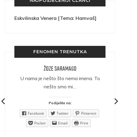
NAJPOSJEĆENIJI ČLANCI
Eskvilinska Venera [Tema: Hamvaš]
FENOMEN TRENUTKA
ŽOZE SARAMAGO
ričava
U nama je nešto što nema imena. To
nešto smo mi…
Podijelite na:
est
Facebook
Twitter
Pinterest
Pocket
Email
Print