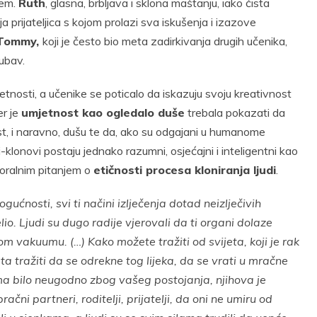
jem.
Ruth
, glasna, brbljava i sklona maštanju, iako čista
ja prijateljica s kojom prolazi sva iskušenja i izazove
Tommy,
koji je često bio meta zadirkivanja drugih učenika,
jubav.
osti, a učenike se poticalo da iskazuju svoju kreativnost
er je
umjetnost kao ogledalo duše
trebala pokazati da
nost, i naravno, dušu te da, ako su odgajani u humanome
ci-klonovi postaju jednako razumni, osjećajni i inteligentni kao
 moralnim pitanjem o
etičnosti procesa kloniranja ljudi
.
ćnosti, svi ti načini izlječenja dotad neizlječivih
želio. Ljudi su dugo radije vjerovali da ti organi dolaze
om vakuumu. (…) Kako možete tražiti od svijeta, koji je rak
ta tražiti da se odrekne tog lijeka, da se vrati u mračne
ima bilo neugodno zbog vašeg postojanja, njihova je
račni partneri, roditelji, prijatelji, da oni ne umiru od