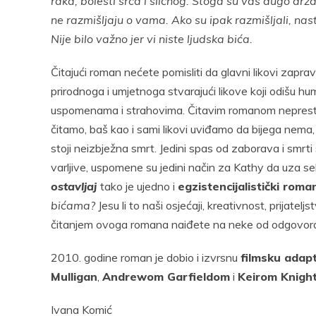
raka, bolesti srca i sličnog. Stoga su vas dugo drža
ne razmišljaju o vama. Ako su ipak razmišljali, nas
Nije bilo važno jer vi niste ljudska bića.
Čitajući roman nećete pomisliti da glavni likovi zaprav
prirodnoga i umjetnoga stvarajući likove koji odišu hum
uspomenama i strahovima. Čitavim romanom neprest
čitamo, baš kao i sami likovi uviđamo da bijega nema
stoji neizbježna smrt. Jedini spas od zaborava i smrti
varljive, uspomene su jedini način za Kathy da uza se
ostavljaj
tako je ujedno i
egzistencijalistički roma
bićama?
Jesu li to naši osjećaji, kreativnost, prijat
čitanjem ovoga romana naiđete na neke od odgovora 
2010. godine roman je dobio i izvrsnu
filmsku adap
Mulligan
,
Andrewom Garfieldom
i
Keirom Knight
Ivana Komić