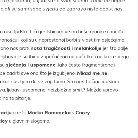
li u sjenkama, a ljudi su se svim silama trudili da uopće
tojali su sami sebe uvjeriti da zapravo niste poput nas.
o nisu ljudska bića jer Ishiguro vrsno briše granice između
anošću i koji su u neprestanoj borbi s vlastitim osjećajima,
ano nas prati
nota tragičnosti i melankolije
jer što dalje
, njihova je sudbina zapečaćena od početka i na kraju svega
 su
sjećanja i uspomene
. Iako često fragmentirane i
be zadrži sve ono što je izgubljeno.
Nikad me ne
n
koji nas tjera da se zapitamo:
Što nas to čini ljudskim
eljstva, ljubavi, uspomene, neizbježna smrt? Možda upravo
na to pitanje.
taciju
u režiji
Marka Romaneka
s
Carey
ley
u glavnim ulogama.