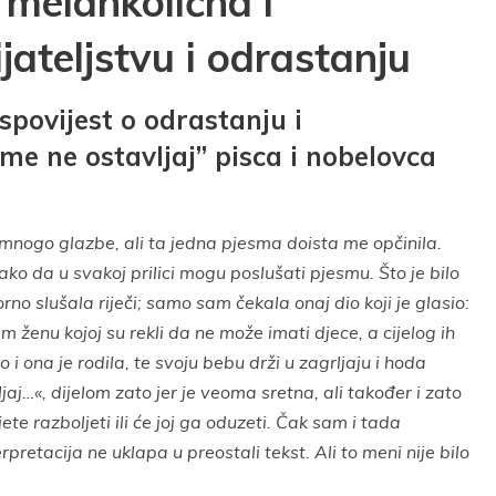
 melankolična i
jateljstvu i odrastanju
spovijest o odrastanju i
 ne ostavljaj” pisca i nobelovca
nogo glazbe, ali ta jedna pjesma doista me opčinila.
o da u svakoj prilici mogu poslušati pjesmu. Što je bilo
o slušala riječi; samo sam čekala onaj dio koji je glasio:
 ženu kojoj su rekli da ne može imati djece, a cijelog ih
 i ona je rodila, te svoju bebu drži u zagrljaju i hoda
aj…«, dijelom zato jer je veoma sretna, ali također i zato
jete razboljeti ili će joj ga oduzeti. Čak sam i tada
pretacija ne uklapa u preostali tekst. Ali to meni nije bilo