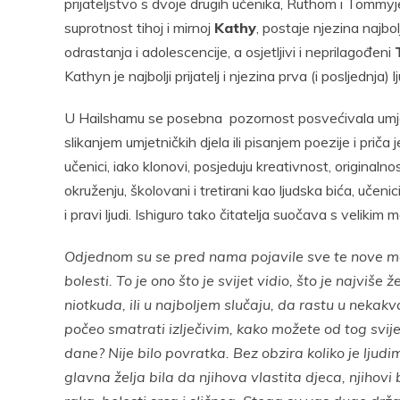
prijateljstvo s dvoje drugih učenika, Ruthom i Tommy
suprotnost tihoj i mirnoj
Kathy
, postaje njezina najbol
odrastanja i adolescencije, a osjetljivi i neprilagođeni
Kathyn je najbolji prijatelj i njezina prva (i posljednja) l
U Hailshamu se posebna pozornost posvećivala umjetn
slikanjem umjetničkih djela ili pisanjem poezije i priča j
učenici, iako klonovi, posjeduju kreativnost, original
okruženju, školovani i tretirani kao ljudska bića, učeni
i pravi ljudi. Ishiguro tako čitatelja suočava s velikim
Odjednom su se pred nama pojavile sve te nove mogu
bolesti. To je ono što je svijet vidio, što je najviše 
niotkuda, ili u najboljem slučaju, da rastu u nekakv
počeo smatrati izlječivim, kako možete od tog svije
dane? Nije bilo povratka. Bez obzira koliko je ljud
glavna želja bila da njihova vlastita djeca, njihovi b