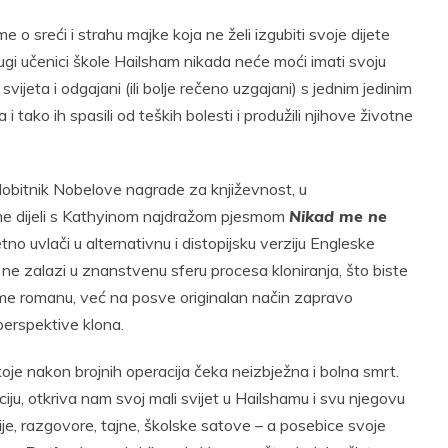
e o sreći i strahu majke koja ne želi izgubiti svoje dijete
rugi učenici škole Hailsham nikada neće moći imati svoju
svijeta i odgajani (ili bolje rečeno uzgajani) s jednim jedinim
 i tako ih spasili od teških bolesti i produžili njihove životne
i dobitnik Nobelove nagrade za književnost, u
 ime dijeli s Kathyinom najdražom pjesmom
Nikad me ne
tno uvlači u alternativnu i distopijsku verziju Engleske
o ne zalazi u znanstvenu sferu procesa kloniranja, što biste
e romanu, već na posve originalan način zapravo
perspektive klona.
je nakon brojnih operacija čeka neizbježna i bolna smrt.
ciju, otkriva nam svoj mali svijet u Hailshamu i svu njegovu
tije, razgovore, tajne, školske satove – a posebice svoje