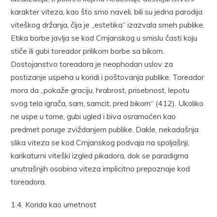
karakter viteza, kao što smo naveli, bili su jedna parodija
viteškog držanja, čija je „estetika“ izazvala smeh publike.
Etika borbe javlja se kod Crnjanskog u smislu časti koju
stiče ili gubi toreador prilikom borbe sa bikom.
Dostojanstvo toreadora je neophodan uslov za
postizanje uspeha u koridi i poštovanja publike. Toreador
mora da „pokaže graciju, hrabrost, prisebnost, lepotu
svog tela igrača, sam, samcit, pred bikom“ (412). Ukoliko
ne uspe u tome, gubi ugled i biva osramoćen kao
predmet poruge zviždanjem publike. Dakle, nekadašnja
slika viteza se kod Crnjanskog podvaja na spoljašnji,
karikaturni viteški izgled pikadora, dok se paradigma
unutrašnjih osobina viteza implicitno prepoznaje kod
toreadora.
1.4. Korida kao umetnost