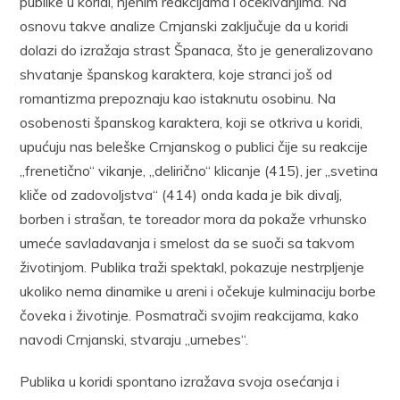
publike u koridi, njenim reakcijama i očekivanjima. Na
osnovu takve analize Crnjanski zaključuje da u koridi
dolazi do izražaja strast Španaca, što je generalizovano
shvatanje španskog karaktera, koje stranci još od
romantizma prepoznaju kao istaknutu osobinu. Na
osobenosti španskog karaktera, koji se otkriva u koridi,
upućuju nas beleške Crnjanskog o publici čije su reakcije
„frenetično“ vikanje, „delirično“ klicanje (415), jer „svetina
kliče od zadovoljstva“ (414) onda kada je bik divalj,
borben i strašan, te toreador mora da pokaže vrhunsko
umeće savladavanja i smelost da se suoči sa takvom
životinjom. Publika traži spektakl, pokazuje nestrpljenje
ukoliko nema dinamike u areni i očekuje kulminaciju borbe
čoveka i životinje. Posmatrači svojim reakcijama, kako
navodi Crnjanski, stvaraju „urnebes“.
Publika u koridi spontano izražava svoja osećanja i