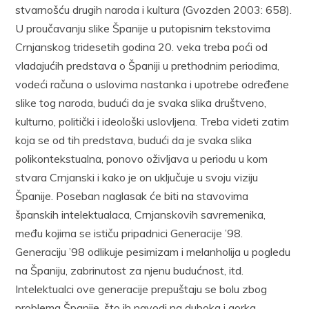
stvarnošću drugih naroda i kultura (Gvozden 2003: 658).
U proučavanju slike Španije u putopisnim tekstovima
Crnjanskog tridesetih godina 20. veka treba poći od
vladajućih predstava o Španiji u prethodnim periodima,
vodeći računa o uslovima nastanka i upotrebe određene
slike tog naroda, budući da je svaka slika društveno,
kulturno, politički i ideološki uslovljena. Treba videti zatim
koja se od tih predstava, budući da je svaka slika
polikontekstualna, ponovo oživljava u periodu u kom
stvara Crnjanski i kako je on uključuje u svoju viziju
Španije. Poseban naglasak će biti na stavovima
španskih intelektualaca, Crnjanskovih savremenika,
među kojima se ističu pripadnici Generacije ’98.
Generaciju ’98 odlikuje pesimizam i melanholija u pogledu
na Španiju, zabrinutost za njenu budućnost, itd.
Intelektualci ove generacije prepuštaju se bolu zbog
problema Španije, što ih navodi na duboka i gorka