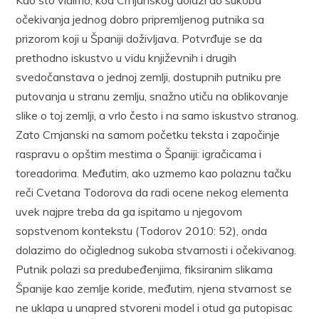
očekivanja jednog dobro pripremljenog putnika sa
prizorom koji u Španiji doživljava. Potvrđuje se da
prethodno iskustvo u vidu književnih i drugih
svedočanstava o jednoj zemlji, dostupnih putniku pre
putovanja u stranu zemlju, snažno utiču na oblikovanje
slike o toj zemlji, a vrlo često i na samo iskustvo stranog.
Zato Crnjanski na samom početku teksta i započinje
raspravu o opštim mestima o Španiji: igračicama i
toreadorima. Međutim, ako uzmemo kao polaznu tačku
reči Cvetana Todorova da radi ocene nekog elementa
uvek najpre treba da ga ispitamo u njegovom
sopstvenom kontekstu (Todorov 2010: 52), onda
dolazimo do očiglednog sukoba stvarnosti i očekivanog.
Putnik polazi sa predubeđenjima, fiksiranim slikama
Španije kao zemlje koride, međutim, njena stvarnost se
ne uklapa u unapred stvoreni model i otud ga putopisac