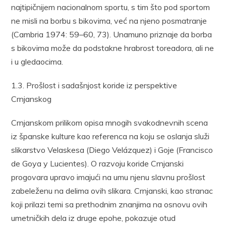
najtipičnijem nacionalnom sportu, s tim što pod sportom
ne misli na borbu s bikovima, već na njeno posmatranje
(Cambria 1974: 59–60, 73). Unamuno priznaje da borba
s bikovima može da podstakne hrabrost toreadora, ali ne
i u gledaocima.
1.3. Prošlost i sadašnjost koride iz perspektive
Crnjanskog
Crnjanskom prilikom opisa mnogih svakodnevnih scena
iz španske kulture kao referenca na koju se oslanja služi
slikarstvo Velaskesa (Diego Velázquez) i Goje (Francisco
de Goya y Lucientes). O razvoju koride Crnjanski
progovara upravo imajući na umu njenu slavnu prošlost
zabeleženu na delima ovih slikara. Crnjanski, kao stranac
koji prilazi temi sa prethodnim znanjima na osnovu ovih
umetničkih dela iz druge epohe, pokazuje otud