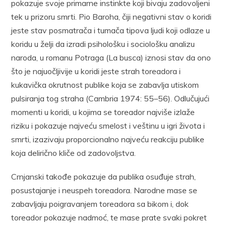
pokazuje svoje primarne instinkte koji bivaju zadovoljeni
tek u prizoru smrti. Pio Baroha, čiji negativni stav o koridi
jeste stav posmatrača i tumača tipova ljudi koji odlaze u
koridu u želji da izradi psihološku i sociološku analizu
naroda, u romanu Potraga (La busca) iznosi stav da ono
što je najuočljivije u koridi jeste strah toreadora i
kukavička okrutnost publike koja se zabavlja utiskom
pulsiranja tog straha (Cambria 1974: 55–56). Odlučujući
momenti u koridi, u kojima se toreador najviše izlaže
riziku i pokazuje najveću smelost i veštinu u igri života i
smrti, izazivaju proporcionalno najveću reakciju publike
koja delirično kliče od zadovoljstva.
Crnjanski takođe pokazuje da publika osuđuje strah,
posustajanje i neuspeh toreadora. Narodne mase se
zabavljaju poigravanjem toreadora sa bikom i, dok
toreador pokazuje nadmoć, te mase prate svaki pokret