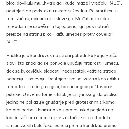
bika, dovikuju mu, „hvale ga i kude, maze i vređaju“ (410),
nastojeći da podstaknu njegovu žestinu. Po smrti mu, u
tom slučaju, aplaudiraju i slave ga. Međutim, ukoliko
toreador nije uspešan u toj opasnoj igri, posmatrači
prelaze na stranu bika i „dižu urnebes protiv čoveka“
(410).
Publika je u koridi uvek na strani pobednika koga veliča i
slavi, što znači da se pohvale upućuju hrabrosti i umeću,
dok se kukavičluk, slabost i nedostatak veštine strogo
odbacuju i ismevaju. Dostojanstvo se izdvaja kao odlika
toreadora i kada ga izgubi, toreador gubi poštovanje
publike. U svemu tome, utisak je Crnjanskog, da publika
jedino ne pokazuje gnušanje pred grotesknim slikama
krvave borbe. Unamuno se, upravo usled pogleda na
koridu sličnom onom koji se zaključuje iz prethodnih
Crnjanskovih beležaka, odnosi prema koridi kao prema