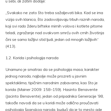
u sebi, ali zatim dodaje:
„Svakako ne zato što treba sažaljevati bika. Kad se ima
vizija svih klanica, što zadovoljavaju trbuh raznih naroda,
koji svi rado žderu bifteke mirnih volova i kotlete pitome
teladi, zgražanje nad ovakvom smrću ovih crnih životinja
čini se samo lažljivi stid ljudi, jedan od mnogih lažljivih“
(413).
1.2. Korida i psihologija naroda
Unamuno je smatrao da se psihologija masa, karakter
jednog naroda, najbolje može prozreti u javnim
spektaklima, tipičnim narodnim zabavama, kao što je
korida (Mainer 2009: 158–159). Hasinto Benavente
(Jacinto Benavente), jedan od pripadnika Generacije ’98,
takođe navodi da se u koridi može odlično proučavati
psihologija španskog naroda, budući da je to mesto gde