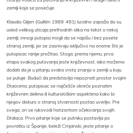
zemlji koja se posećuje.
Klaudio Giljen (Guillén 1989: 481) lucidno zapaža da su,
usled velikog uticaja prethodnih slika na tekst o nekoj
zemlji, mnogi putopisi mogli da se napišu i bez posete
stranoj zemlji, jer se zasnivaju isključivo na onome što je
putopisac ranije pročitao. Stoga, prema njemu, prva
etapa svakog putovanja jeste književnost, iako možemo
dodati da je u pitanju svaka vrsta znanja o zemlji u koju
se putuje. Budući da predstavlja nepoznati prostor svojim
čitaocima, putopisac se najčešće okreće poznatim
književnim delima ili kulturološkim aspektima kako bi
njegov diskurs o stranoj stvarnosti postao uverljiv. Pre
svega, on se rukovodi horizontom očekivanja svojih
čitalaca. Prvo pitanje koje se putniku postavlja po
povratku iz Španije, beleži Crnjanski, jeste pitanje o