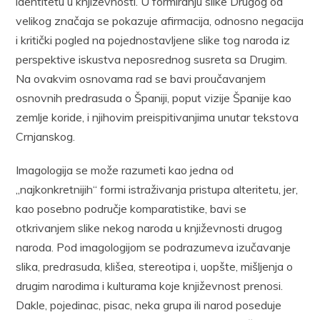
identitetu u književnosti. U formiranju slike Drugog od
velikog značaja se pokazuje afirmacija, odnosno negacija
i kritički pogled na pojednostavljene slike tog naroda iz
perspektive iskustva neposrednog susreta sa Drugim.
Na ovakvim osnovama rad se bavi proučavanjem
osnovnih predrasuda o Španiji, poput vizije Španije kao
zemlje koride, i njihovim preispitivanjima unutar tekstova
Crnjanskog.
Imagologija se može razumeti kao jedna od
„najkonkretnijih“ formi istraživanja pristupa alteritetu, jer,
kao posebno područje komparatistike, bavi se
otkrivanjem slike nekog naroda u književnosti drugog
naroda. Pod imagologijom se podrazumeva izučavanje
slika, predrasuda, klišea, stereotipa i, uopšte, mišljenja o
drugim narodima i kulturama koje književnost prenosi.
Dakle, pojedinac, pisac, neka grupa ili narod poseduje