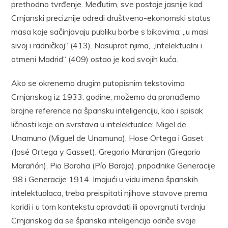
prethodno tvrđenje. Međutim, sve postaje jasnije kad
Crnjanski preciznije odredi društveno-ekonomski status
masa koje sačinjavaju publiku borbe s bikovima: „u masi
sivoj i radničkoj“ (413). Nasuprot njima, „intelektualni i
otmeni Madrid“ (409) ostao je kod svojih kuća.
Ako se okrenemo drugim putopisnim tekstovima
Crnjanskog iz 1933. godine, možemo da pronađemo
brojne reference na špansku inteligenciju, kao i spisak
ličnosti koje on svrstava u intelektualce: Migel de
Unamuno (Miguel de Unamuno), Hose Ortega i Gaset
(José Ortega y Gasset), Gregorio Maranjon (Gregorio
Marañón), Pio Baroha (Pío Baroja), pripadnike Generacije
’98 i Generacije 1914. Imajući u vidu imena španskih
intelektualaca, treba preispitati njihove stavove prema
koridi i u tom kontekstu opravdati ili opovrgnuti tvrdnju
Crnjanskog da se španska inteligencija odriče svoje