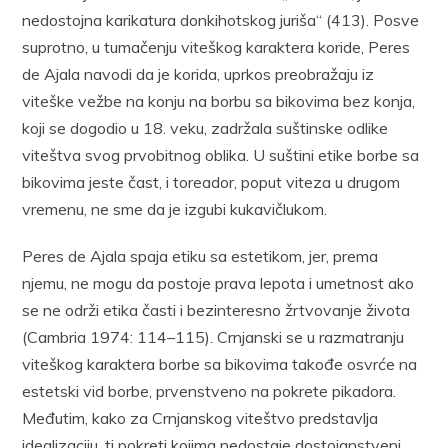
nedostojna karikatura donkihotskog juriša“ (413). Posve
suprotno, u tumačenju viteškog karaktera koride, Peres
de Ajala navodi da je korida, uprkos preobražaju iz
viteške vežbe na konju na borbu sa bikovima bez konja,
koji se dogodio u 18. veku, zadržala suštinske odlike
viteštva svog prvobitnog oblika. U suštini etike borbe sa
bikovima jeste čast, i toreador, poput viteza u drugom
vremenu, ne sme da je izgubi kukavičlukom.
Peres de Ajala spaja etiku sa estetikom, jer, prema
njemu, ne mogu da postoje prava lepota i umetnost ako
se ne održi etika časti i bezinteresno žrtvovanje života
(Cambria 1974: 114–115). Crnjanski se u razmatranju
viteškog karaktera borbe sa bikovima takođe osvrće na
estetski vid borbe, prvenstveno na pokrete pikadora.
Međutim, kako za Crnjanskog viteštvo predstavlja
idealizaciju, ti pokreti kojima nedostaje dostojanstveni