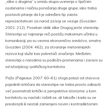
„slike o drugima“ u smislu skupa uverenja o tipičnim
osobinama i načinu ponašanja druge grupe, iako treba
postaviti pitanje da li je određeni tip zaista
reprezentativan za narod za koji se vezuje (Gvozden
2001: 212). Poseban oblik slike Drugog jeste stereotip.
Stereotipi uz najmanje reči postižu maksimum učinka u
komunikaciji, pa su veoma ekonomično sredstvo, smatra
Gvozden (2004: 462), za otvaranje metonimijskih
nizova koji služe kao pokretači značenja. Međutim,
stereotipi o narodima su podložni promenama i zavisni su
od istorijskog i političkog konteksta.
Pažo (Pageaux 2007: 60–61) stoga polazi od stavova
pojedinih kritičara da stereotipe ne treba prosto odbaciti
već posmatrati kritički iz perspektive istorizma: u kom
kontekstu su nastali i raširili se, ali takođe i kada su se
preobrazili ili nestali zamenjeni novim i kontradiktornim