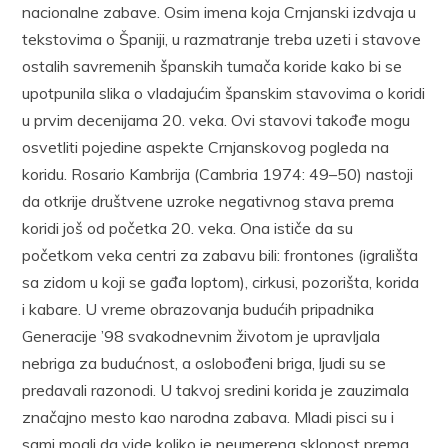
nacionalne zabave. Osim imena koja Crnjanski izdvaja u
tekstovima o Španiji, u razmatranje treba uzeti i stavove
ostalih savremenih španskih tumača koride kako bi se
upotpunila slika o vladajućim španskim stavovima o koridi
u prvim decenijama 20. veka. Ovi stavovi takođe mogu
osvetliti pojedine aspekte Crnjanskovog pogleda na
koridu. Rosario Kambrija (Cambria 1974: 49–50) nastoji
da otkrije društvene uzroke negativnog stava prema
koridi još od početka 20. veka. Ona ističe da su
početkom veka centri za zabavu bili: frontones (igrališta
sa zidom u koji se gađa loptom), cirkusi, pozorišta, korida
i kabare. U vreme obrazovanja budućih pripadnika
Generacije ’98 svakodnevnim životom je upravljala
nebriga za budućnost, a oslobođeni briga, ljudi su se
predavali razonodi. U takvoj sredini korida je zauzimala
značajno mesto kao narodna zabava. Mladi pisci su i
sami mogli da vide koliko je neumerena sklonost prema