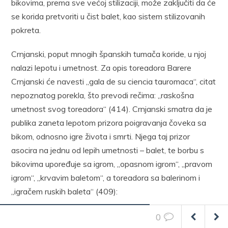
bikovima, prema sve većoj stilizaciji, može zaključiti da će
se korida pretvoriti u čist balet, kao sistem stilizovanih
pokreta.
Crnjanski, poput mnogih španskih tumača koride, u njoj
nalazi lepotu i umetnost. Za opis toreadora Barere
Crnjanski će navesti „gala de su ciencia tauromaca“, citat
nepoznatog porekla, što prevodi rečima: „raskošna
umetnost svog toreadora“ (414). Crnjanski smatra da je
publika zaneta lepotom prizora poigravanja čoveka sa
bikom, odnosno igre života i smrti. Njega taj prizor
asocira na jednu od lepih umetnosti – balet, te borbu s
bikovima upoređuje sa igrom, „opasnom igrom“, „pravom
igrom“, „krvavim baletom“, a toreadora sa balerinom i
„igračem ruskih baleta“ (409):
„U trenutku kad jurne na njih, oni se, kao u nekom baletu,
0