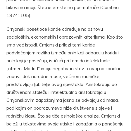
bikovima imaju štetne efekte na posmatrače (Cambria
1974: 105).
Crnjanski posetioce koride određuje na osnovu
socioloških, ekonomskih i obrazovnih kriterijuma. Kao što
smo već istakli, Crnjanski prilazi temi koride
podvlačenjem razlika između onih koji odbacuju koridu i
onih koji je posećuju, ističući pri tom da intelektualci i
„otmeni Madrid“ imaju negativan stav o ovoj nacionalnoj
zabavi, dok narodne mase, većinom radničke,
predstavljaju ljubitelje ovog spektakla. Aristokratija po
društvenom staležu i intelektualna aristokratija u
Crnjanskovim zapažanjima jasno se odvajaju od masa,
pod kojim on podrazumeva niže društvene slojeve i
radničku klasu. Što se tiče psihološke analize, Crnjanski
beleži u tekstovima svoje utiske i zapažanja o ponašanju