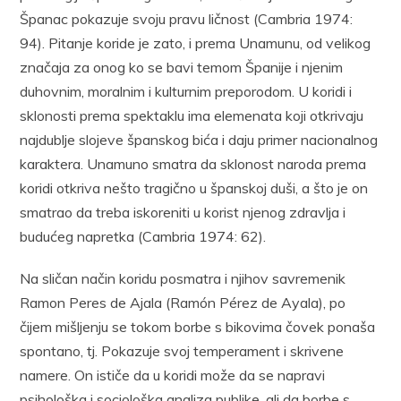
Španac pokazuje svoju pravu ličnost (Cambria 1974:
94). Pitanje koride je zato, i prema Unamunu, od velikog
značaja za onog ko se bavi temom Španije i njenim
duhovnim, moralnim i kulturnim preporodom. U koridi i
sklonosti prema spektaklu ima elemenata koji otkrivaju
najdublje slojeve španskog bića i daju primer nacionalnog
karaktera. Unamuno smatra da sklonost naroda prema
koridi otkriva nešto tragično u španskoj duši, a što je on
smatrao da treba iskoreniti u korist njenog zdravlja i
budućeg napretka (Cambria 1974: 62).
Na sličan način koridu posmatra i njihov savremenik
Ramon Peres de Ajala (Ramón Pérez de Ayala), po
čijem mišljenju se tokom borbe s bikovima čovek ponaša
spontano, tj. Pokazuje svoj temperament i skrivene
namere. On ističe da u koridi može da se napravi
psihološka i sociološka analiza publike, ali da borbe s