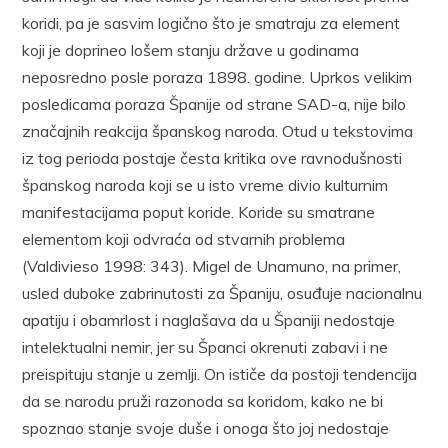
koridi, pa je sasvim logično što je smatraju za element
koji je doprineo lošem stanju države u godinama
neposredno posle poraza 1898. godine. Uprkos velikim
posledicama poraza Španije od strane SAD-a, nije bilo
značajnih reakcija španskog naroda. Otud u tekstovima
iz tog perioda postaje česta kritika ove ravnodušnosti
španskog naroda koji se u isto vreme divio kulturnim
manifestacijama poput koride. Koride su smatrane
elementom koji odvraća od stvarnih problema
(Valdivieso 1998: 343). Migel de Unamuno, na primer,
usled duboke zabrinutosti za Španiju, osuđuje nacionalnu
apatiju i obamrlost i naglašava da u Španiji nedostaje
intelektualni nemir, jer su Španci okrenuti zabavi i ne
preispituju stanje u zemlji. On ističe da postoji tendencija
da se narodu pruži razonoda sa koridom, kako ne bi
spoznao stanje svoje duše i onoga što joj nedostaje