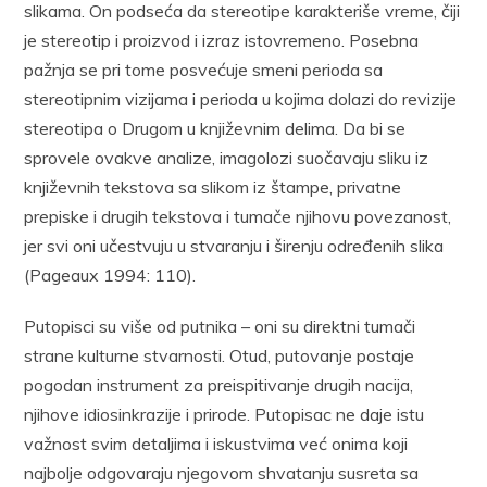
slikama. On podseća da stereotipe karakteriše vreme, čiji
je stereotip i proizvod i izraz istovremeno. Posebna
pažnja se pri tome posvećuje smeni perioda sa
stereotipnim vizijama i perioda u kojima dolazi do revizije
stereotipa o Drugom u književnim delima. Da bi se
sprovele ovakve analize, imagolozi suočavaju sliku iz
književnih tekstova sa slikom iz štampe, privatne
prepiske i drugih tekstova i tumače njihovu povezanost,
jer svi oni učestvuju u stvaranju i širenju određenih slika
(Pageaux 1994: 110).
Putopisci su više od putnika – oni su direktni tumači
strane kulturne stvarnosti. Otud, putovanje postaje
pogodan instrument za preispitivanje drugih nacija,
njihove idiosinkrazije i prirode. Putopisac ne daje istu
važnost svim detaljima i iskustvima već onima koji
najbolje odgovaraju njegovom shvatanju susreta sa