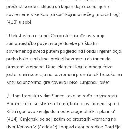
prošlost koride u skladu sa kojom daje ocenu njene
savremene slike kao „cirkus“ koji ima nečeg „morbidnog“
(413) u sebi.
U tekstovima o koridi Crnjanski takođe ostvaruje
sumatraističko povezivanje daleke prošlosti i
savremenog sveta putem pogleda na koridu i njenih boja,
preko kojih, u mislima, prelazi bezmernu distancu do
prastarih vremena. Drugi element koji to omogućava
jeste reminiscencija na savremeni pronalazak fresaka na
Kritu sa prizorima igre čoveka i bika. Crnjanski piše:
„U tom trenutku vidim Sunce kako se rađa sa visoravni
Pamira, kako se sliva sa Taura, kako plovi morem ispred
Krita i gori ovu zemlju do modre pruge afričkih planina“
(414). Crnjanski se seli zatim od prastarih vremena na
dvor Karlosa V (Carlos V) i papski dvor porodice Bordžija,