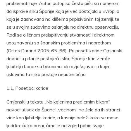
problematizuje. Autori putopisa često pišu sa namerom
da isprave sliku Španije koja je već postojala u Evropi a
koja je zasnovana na klišeima pripisivanim toj zemlji, te
se u svojim sudovima oslanjaju na direktnu opservaciju.
Radi se o ličnom preispitivanju stvarnosti i direktnom
upoznavanju sa španskim problemima i napretkom
(Ortas Durand 2005: 65–66). Pri poseti koride Crnjanski
dovodi u pitanje postojeću sliku Španije kao zemlje
ljubitelja borbe sa bikovima, ali razjašnjava i u kojim
uslovima ta slika postaje neautentična.
1.1. Posetioci koride
Crnjanski u tekstu „Na kolenima pred crnim bikom“
navodi utisak da Španci „većinom“ ne žele da ih stranci
vide kao ljubitelje koride, a kasnije beleži kako se mase
ljudi kreću ka areni, čime je naizgled pobio svoje