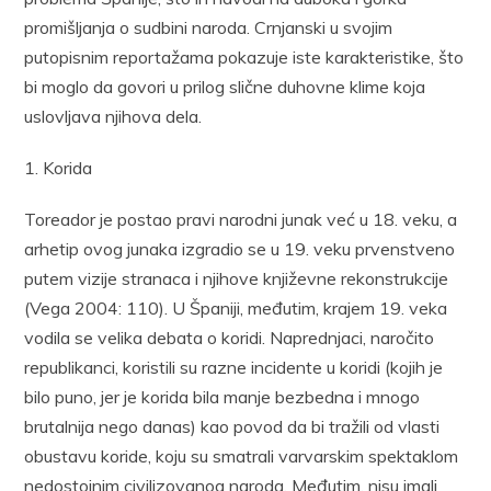
promišljanja o sudbini naroda. Crnjanski u svojim
putopisnim reportažama pokazuje iste karakteristike, što
bi moglo da govori u prilog slične duhovne klime koja
uslovljava njihova dela.
1. Korida
Toreador je postao pravi narodni junak već u 18. veku, a
arhetip ovog junaka izgradio se u 19. veku prvenstveno
putem vizije stranaca i njihove književne rekonstrukcije
(Vega 2004: 110). U Španiji, međutim, krajem 19. veka
vodila se velika debata o koridi. Naprednjaci, naročito
republikanci, koristili su razne incidente u koridi (kojih je
bilo puno, jer je korida bila manje bezbedna i mnogo
brutalnija nego danas) kao povod da bi tražili od vlasti
obustavu koride, koju su smatrali varvarskim spektaklom
nedostojnim civilizovanog naroda. Međutim, nisu imali