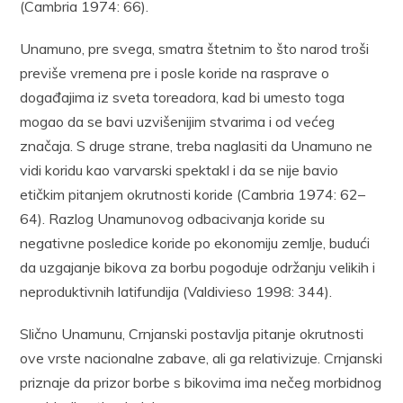
(Cambria 1974: 66).
Unamuno, pre svega, smatra štetnim to što narod troši
previše vremena pre i posle koride na rasprave o
događajima iz sveta toreadora, kad bi umesto toga
mogao da se bavi uzvišenijim stvarima i od većeg
značaja. S druge strane, treba naglasiti da Unamuno ne
vidi koridu kao varvarski spektakl i da se nije bavio
etičkim pitanjem okrutnosti koride (Cambria 1974: 62–
64). Razlog Unamunovog odbacivanja koride su
negativne posledice koride po ekonomiju zemlje, budući
da uzgajanje bikova za borbu pogoduje održanju velikih i
neproduktivnih latifundija (Valdivieso 1998: 344).
Slično Unamunu, Crnjanski postavlja pitanje okrutnosti
ove vrste nacionalne zabave, ali ga relativizuje. Crnjanski
priznaje da prizor borbe s bikovima ima nečeg morbidnog