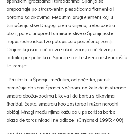
španskim igračicama i toreadorima. Španija se
prepoznaje po strastvenim plesačicama flamenka i
borcima sa bikovima. Međutim, drugi element koji u
tumačenju slike Drugog, prema Giljenu, treba uzeti u
obzir, pored unapred formirane slike o Španiji, jeste
neposredno iskustvo putopisca u posećenoj zemlji.
Crnjanski jasno dočarava sukob znanja i očekivanja
putnika pre polaska u Španiju sa iskustvenom stvarnošću
te zemlje:
„Pri ulasku u Španiju, međutim, od početka, putnik
primećuje da sami Španci, većinom, ne žele da ih stranac
smatra obožavaocima bikova i da borbu s bikovima
(korida), često, smatraju kao zastareo i ružan narodni
običaj. Mnogi među njima kažu da u pozorišta borbe
plaza de toros nikad i ne odlaze“ (Crnjanski 1995: 408).
Kao što vidimo, kod Crnjanskog dolazi do sukoba