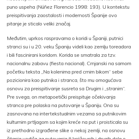
puno uspeha (Núñez Florencio 1998: 193). U kontekstu
preispitivanja zaostalosti i modernosti Španije ovo
pitanje je sticalo veliki značaj.
Međutim, uprkos raspravama o koridi u Španiji, putnici
stranci su i u 20. veku Španiju videli kao zemlju toreadora
i bili fascinirani koridom. Korida se smatrala za tzv.
nacionalnu zabavu (fiesta nacional). Crnjanski na samom
početku teksta „Na kolenima pred crnim bikom“ sebe
pozicionira kao putnika i stranca, što mu omogućava
osnovu za preispitivanje susreta sa Drugim i „stranim“.
Pre svega, on metapoetički preispituje očekivanja
stranca pre polaska na putovanje u Španiju. Ona su
zasnovana na intertekstualnim vezama sa putnikovim
kulturnim prtljagom sa kojim kreće na put i proisticala su
iz prethodno izgrađene slike o nekoj zemlji, na osnovu
čitanja vodiča za putovanja ili književnih i drugih dela o