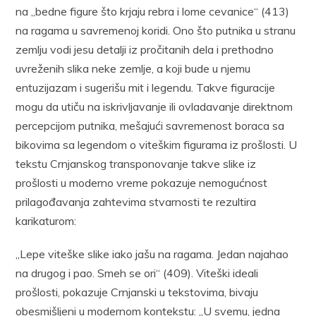
na „bedne figure što krjaju rebra i lome cevanice“ (413)
na ragama u savremenoj koridi. Ono što putnika u stranu
zemlju vodi jesu detalji iz pročitanih dela i prethodno
uvreženih slika neke zemlje, a koji bude u njemu
entuzijazam i sugerišu mit i legendu. Takve figuracije
mogu da utiču na iskrivljavanje ili ovladavanje direktnom
percepcijom putnika, mešajući savremenost boraca sa
bikovima sa legendom o viteškim figurama iz prošlosti. U
tekstu Crnjanskog transponovanje takve slike iz
prošlosti u moderno vreme pokazuje nemogućnost
prilagođavanja zahtevima stvarnosti te rezultira
karikaturom:
„Lepe viteške slike iako jašu na ragama. Jedan najahao
na drugog i pao. Smeh se ori“ (409). Viteški ideali
prošlosti, pokazuje Crnjanski u tekstovima, bivaju
obesmišljeni u modernom kontekstu: „U svemu, jedna