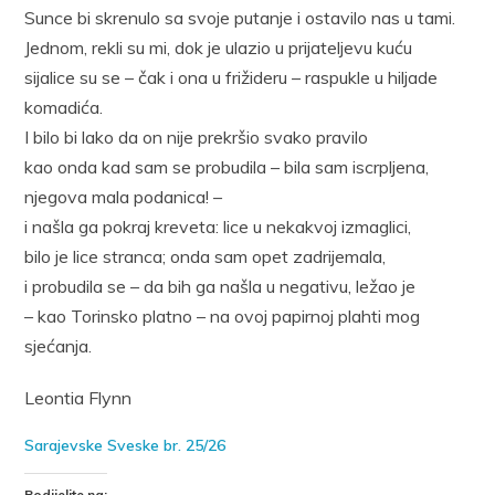
Sunce bi skrenulo sa svoje putanje i ostavilo nas u tami.
Jednom, rekli su mi, dok je ulazio u prijateljevu kuću
sijalice su se – čak i ona u frižideru – raspukle u hiljade
komadića.
I bilo bi lako da on nije prekršio svako pravilo
kao onda kad sam se probudila – bila sam iscrpljena,
njegova mala podanica! –
i našla ga pokraj kreveta: lice u nekakvoj izmaglici,
bilo je lice stranca; onda sam opet zadrijemala,
i probudila se – da bih ga našla u negativu, ležao je
– kao Torinsko platno – na ovoj papirnoj plahti mog
sjećanja.
Leontia Flynn
Sarajevske Sveske br. 25/26
Podijelite na: