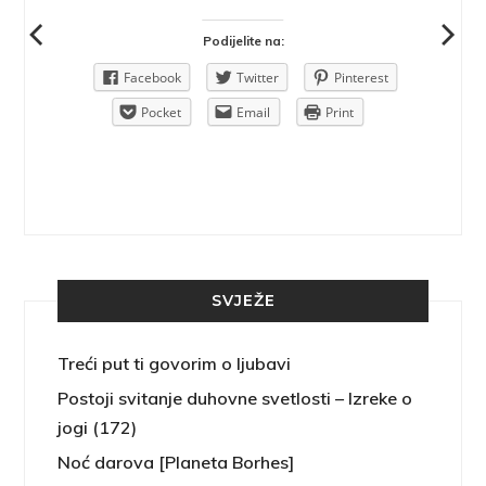
Podijelite na:
Pinterest
Facebook
Twitter
Pinterest
rint
Pocket
Email
Print
SVJEŽE
Treći put ti govorim o ljubavi
Postoji svitanje duhovne svetlosti – Izreke o
jogi (172)
Noć darova [Planeta Borhes]