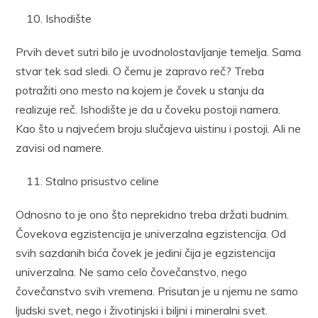
Ishodište
Prvih devet sutri bilo je uvodnolostavljanje temelja. Sama
stvar tek sad sledi. O čemu je zapravo reč? Treba
potražiti ono mesto na kojem je čovek u stanju da
realizuje reč. Ishodište je da u čoveku postoji namera.
Kao što u najvećem broju slučajeva uistinu i postoji. Ali ne
zavisi od namere.
Stalno prisustvo celine
Odnosno to je ono što neprekidno treba držati budnim.
Čovekova egzistencija je univerzalna egzistencija. Od
svih sazdanih bića čovek je jedini čija je egzistencija
univerzalna. Ne samo celo čovečanstvo, nego
čovečanstvo svih vremena. Prisutan je u njemu ne samo
ljudski svet, nego i životinjski i biljni i mineralni svet.