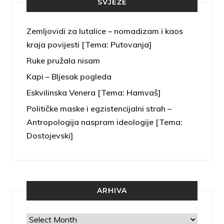
SVJEŽE
Zemljovidi za lutalice – nomadizam i kaos
kraja povijesti [Tema: Putovanja]
Ruke pružala nisam
Kapi – Bljesak pogleda
Eskvilinska Venera [Tema: Hamvaš]
Političke maske i egzistencijalni strah –
Antropologija naspram ideologije [Tema:
Dostojevski]
ARHIVA
Arhiva