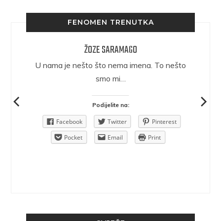
FENOMEN TRENUTKA
ŽOZE SARAMAGO
epričava
U nama je nešto što nema imena. To nešto
ra.
smo mi…
Podijelite na:
Pinterest
Facebook
Twitter
Pinterest
rint
Pocket
Email
Print