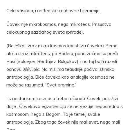
Cela vasiona, i anđeoske i duhovne hijerarhije.
Čovek nije mikrokosmos, nego mikroteos. Prisustvo
celokupnog sazdanog sveta (prirode).
(Beleška: Izraz mikro kosmos koristi za čoveka i Beme,
ali na izraz mikroteos, po Baderu, ponajvećma su prešli
Rusi (Solovjov. Berđajev, Bulgakov), i na toj bazi razvili
osnovu θέάνβρία. Na mislima teaudrije počiva istinska
antropologija. Biće čoveka kao analogije kosmosa ne
može se razumeti. “Svet promine.”
I s nestankom kosmosa treba računati. Čovek, pak živi
dalje . Čovekova egzistencija se ne vezuje neposredno s
kosmosom, nego s Bogom. To je temelj svake
antropologije. Zbog toga čovek nije mali svet, nego mali
Bog.