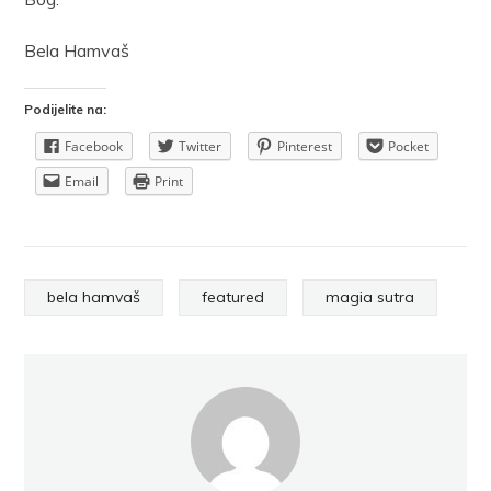
Bela Hamvaš
Podijelite na:
Facebook
Twitter
Pinterest
Pocket
Email
Print
bela hamvaš
featured
magia sutra