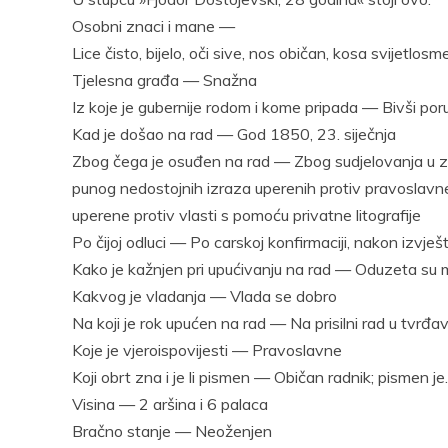
Osobni znaci i mane —
Lice čisto, bijelo, oči sive, nos običan, kosa svijetlos
Tjelesna građa — Snažna
Iz koje je gubernije rodom i kome pripada — Bivši por
Kad je došao na rad — God 1850, 23. siječnja
Zbog čega je osuđen na rad — Zbog sudjelovanja u zlo
punog nedostojnih izraza uperenih protiv pravoslavne 
uperene protiv vlasti s pomoću privatne litografije
Po čijoj odluci — Po carskoj konfirmaciji, nakon izvje
Kako je kažnjen pri upućivanju na rad — Oduzeta su
Kakvog je vladanja — Vlada se dobro
Na koji je rok upućen na rad — Na prisilni rad u tvrđavi
Koje je vjeroispovijesti — Pravoslavne
Koji obrt zna i je li pismen — Običan radnik; pismen je.
Visina — 2 aršina i 6 palaca
Bračno stanje — Neoženjen