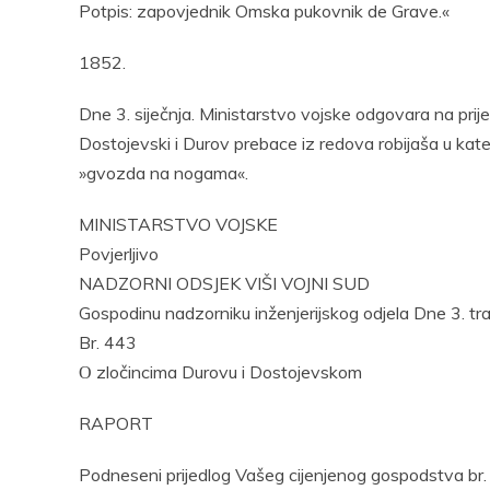
Potpis: zapovjednik Omska pukovnik de Grave.«
1852.
Dne 3. siječnja. Ministarstvo vojske odgovara na pr
Dostojevski i Durov prebace iz redova robijaša u kateg
»gvozda na nogama«.
MINISTARSTVO VOJSKE
Povjerljivo
NADZORNI ODSJEK VIŠI VOJNI SUD
Gospodinu nadzorniku inženjerijskog odjela Dne 3. tr
Br. 443
О zločincima Durovu i Dostojevskom
RAPORT
Podneseni prijedlog Vašeg cijenjenog gospodstva br. 2