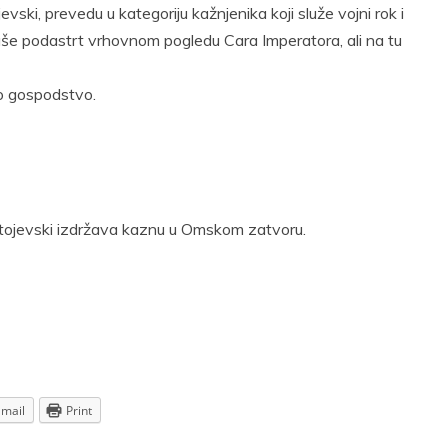
vski, prevedu u kategoriju kažnjenika koji služe vojni rok i
aše podastrt vrhovnom pogledu Cara Imperatora, ali na tu
eno gospodstvo.
stojevski izdržava kaznu u Omskom zatvoru.
Email
Print