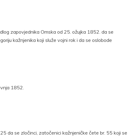
ijedlog zapovjednika Omska od 25. ožujka 1852. da se
oriju kažnjenika koji služe vojni rok i da se oslobode
avnja 1852.
5 da se zločinci, zatočenici kažnjeničke čete br. 55 koji se