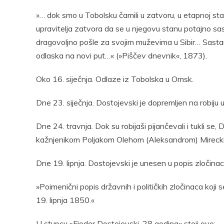
»… dok smo u Tobolsku čamili u zatvoru, u etapnoj stan
upravitelja zatvora da se u njegovu stanu potajno sas
dragovoljno pošle za svojim muževima u Sibir… Sastan
odlaska na novi put…« (»Piščev dnevnik«, 1873).
Oko 16. siječnja. Odlaze iz Tobolska u Omsk.
Dne 23. siječnja. Dostojevski je dopremljen na robiju
Dne 24. travnja. Dok su robijaši pijančevali i tukli se,
kažnjenikom Poljakom Olehom (Aleksandrom) Mireckim
Dne 19. lipnja. Dostojevski je unesen u popis zločina
»Poimenični popis državnih i političkih zločinaca koji
19. lipnja 1850.«
U stupcu »Fjodor Dostojevski, 28 godina« stoji ovo: