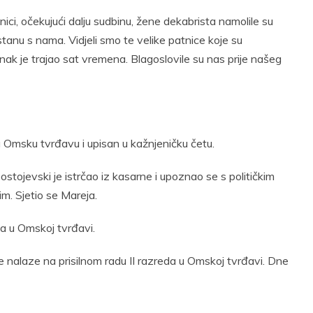
ici, očekujući dalju sudbinu, žene dekabrista namolile su
tanu s nama. Vidjeli smo te velike patnice koje su
ak je trajao sat vremena. Blagoslovile su nas prije našeg
 u Omsku tvrđavu i upisan u kažnjeničku četu.
 Dostojevski je istrčao iz kasarne i upoznao se s političkim
. Sjetio se Mareja.
ca u Omskoj tvrđavi.
 se nalaze na prisilnom radu II razreda u Omskoj tvrđavi. Dne