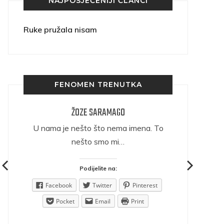
NAJPOSJEĆENIJI ČLANCI
Ruke pružala nisam
FENOMEN TRENUTKA
ŽOZE SARAMAGO
ričava
U nama je nešto što nema imena. To
nešto smo mi…
Podijelite na:
est
Facebook
Twitter
Pinterest
Pocket
Email
Print