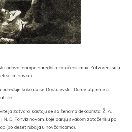
t
Email
Print
sk i prihvaćeni »po naredbi о zatočenicima«. Zatvoreni su u
eli su im novce).
a određuje kako da se Dostojevski i Durov otpreme iz
ti ih«.
itelja zatvora, sastaju se sa ženama dekabrista: Ž. A.
 i N. D. Fonvizinovom, koje daruju svakom zatočeniku po
vac (po deset rubalja u novčanicama).