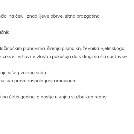
međa, na čelu, iznad lijeve obrve, sitna brazgotina
učnik
činačkim planovima, širenja pisma književnika Bjelinskoga,
crkve i vrhovne vlasti, i pokušaja da s drugima širi sastavke
štaja višeg vojnog suda
 mu sva prava raspolaganja imovinom.
 na četiri godine, a poslije u vojnu službu kao redov.