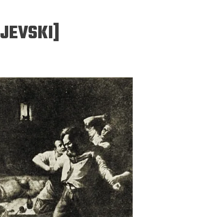
OJEVSKI]
ERGEJ JESENJIN
DRAGAN VELIKIĆ
 navikli na življenje pod
Literatura niti prepisuje, niti prep
, navikli smo da užižemo
život, već ga nanovo stvara.
ed ikonama, ali ne i pred
čovjekom.
Podijelite na:
Facebook
Twitter
Pinter
Podijelite na:
Pocket
Email
Print
Twitter
Pinterest