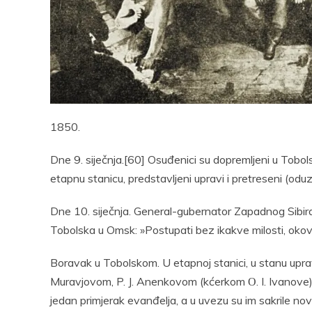
Pocke
1850.
Dne 9. siječnja.[60] Osuđenici su dopremljeni u Tobol
etapnu stanicu, predstavljeni upravi i pretreseni (oduz
Dne 10. siječnja. General-gubernator Zapadnog Sibir
Tobolska u Omsk: »Postupati bez ikakve milosti, okova
Boravak u Tobolskom. U etapnoj stanici, u stanu uprav
Muravjovom, P. J. Anenkovom (kćerkom О. I. Ivanove)
jedan primjerak evanđelja, a u uvezu su im sakrile no