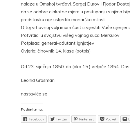
nalaze u Omskoj tvrđavi, Sergej Durov i Fjodor Dostoje
da se odobre olakotne mjere u postupanju s njima bij
predstavku nije uslijedila monarška milost.
О toj vrhovnoj volji imam čast izvijestiti Vaše cijenj
Potvrdio: u svojstvu višeg vojnog suca Merkulov
Potpisao: general-ađutant Ignjatjev
Ovjerio: činovnik 14. klase (potpis)
Od 23. siječnja 1850. do (oko 15.) veljače 1854. Do
Leonid Grosman
nastaviće se
Podijelite na:
Facebook
Twitter
Pinterest
Pocket