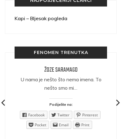
NAJPOSJEĆENIJI ČLANCI
Kapi – Bljesak pogleda
FENOMEN TRENUTKA
ŽOZE SARAMAGO
ričava
U nama je nešto što nema imena. To
nešto smo mi…
Podijelite na:
est
Facebook
Twitter
Pinterest
Pocket
Email
Print