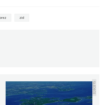
arez
zid
SLEDEĆE