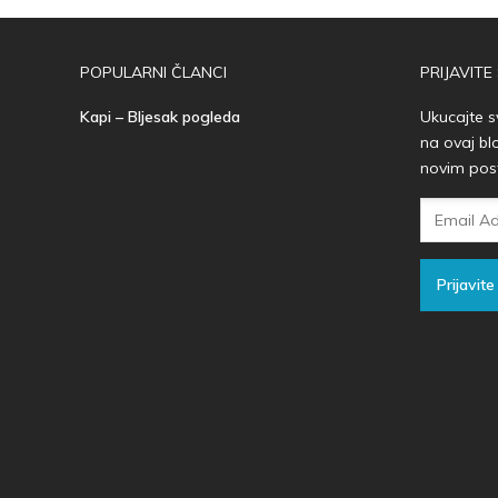
POPULARNI ČLANCI
PRIJAVITE
Kapi – Bljesak pogleda
Ukucajte s
na ovaj bl
novim pos
Email
Adresa
Prijavite