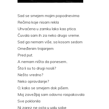
Pocke
Sad se smejem mojim popodnevima
Rečima koje nisam rekla
Uhvaćena u zamku lako kao ptica.
Čuvala sam ih za neko drugo vreme.
Sad ga nemam više, sa kosom sedom
Omeđenim trajanjem
Pred put.
A nemam ništa da ponesem..
Šta li su to drugi nosili?
Nešto vredno?
Neko opravdanje?
O, kako se smejem dok pišem.
Moj zavežljaj sam odavno raspakovala
Sve poklonila
Ni zarez ne osta u uglu sobe