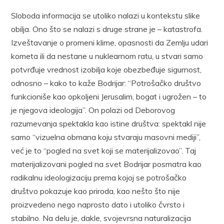
Sloboda informacija se utoliko nalazi u kontekstu slike
obilja. Ono što se nalazi s druge strane je – katastrofa.
Izveštavanje o promeni klime, opasnosti da Zemlju udari
kometa ili da nestane u nuklearnom ratu, u stvari samo
potvrđuje vrednost izobilja koje obezbeđuje sigurnost,
odnosno – kako to kaže Bodrijar: “Potrošačko društvo
funkcioniše kao opkoljeni Jerusalim, bogat i ugrožen – to
je njegova ideologija”. On polazi od Deborovog
razumevanja spektakla kao istine društva: spektakl nije
samo “vizuelna obmana koju stvaraju masovni mediji”,
već je to “pogled na svet koji se materijalizovao”. Taj
materijalizovani pogled na svet Bodrijar posmatra kao
radikalnu ideologizaciju prema kojoj se potrošačko
društvo pokazuje kao priroda, kao nešto što nije
proizvedeno nego naprosto dato i utoliko čvrsto i
stabilno. Na delu je, dakle, svojevrsna naturalizacija