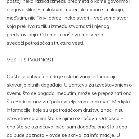
postoji neka razlika između predmeta o kome govorimo i
njegove slike. Simulakrum, materijalizovana simulacija,
međutim, nije “krivi odraz” neke stvari – već sama stvar
koja prekriva razliku između stvarnosti i njenog
predstavljanja. O tome, u naše vreme, verno
svedoči potrošačka struktura vesti.
VEST I STVARNOST
Opšte je prihvaćeno da je uskraćivanje informacija –
skrivanje bitnih događaja. U zahtevu za izveštavanjem o
svemu što se događa, međutim, može se prepoznati ono
što Bodrijar naziva “pokroviteljstvom znakova”. Medijske
informacije, koje su u potrošačkom društvu znaci, nisu
istovetne sa onim što se njima označava. Odnosno –
ono što se označava, biće, sam događaj, ono što treba
da bude poznato – ovde se skriva iza informacije. U