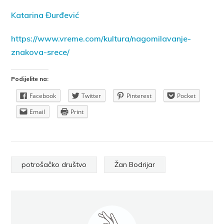
Katarina Đurđević
https://www.vreme.com/kultura/nagomilavanje-
znakova-srece/
Podijelite na:
Facebook
Twitter
Pinterest
Pocket
Email
Print
potrošačko društvo
Žan Bodrijar