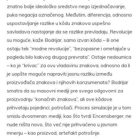
znatno bolje ideološko sredstvo nego izjednačavanje,
puka negacija označenog. Međutim, diferencija, odnosno
uspostavljanje razlike u kôdu znakova uspešno
savladava nastojanje da se razlike prevladaju. Revolucije
su moguće, kaže Bodrijar, samo izvan kôda – ili one
ostaju tek “modne revolucije”, “bezopasne i ometajuće u
pogledu bilo kakvog drugog prevrata”. Ostaje nedoumica
– ko je “krivac” za ovu vladavinu znakova, odnosno da li
je uopšte moguće napraviti jasnu razliku između
proizvođača znakova i njihovih konzumenata? Bodrijar
smatra da su masovni mediji pre svega odgovorni za
proizvodnju “konačnih znakova”, ali ove kôdove
prihvataju pojedinci, potrošači. Proces simulacije je u tom
smislu dvosmeran: mediji, kao što tvrdi Encensberger, ne
nude ništa novo, što već nije prihvaćeno u javnom
mnenju – kao proizvod, artefakt potrošnje.