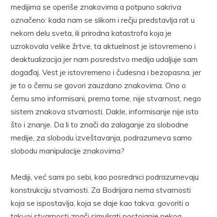
medijima se operiše znakovima a potpuno sakriva
označeno: kada nam se slikom i rečju predstavlja rat u
nekom delu sveta, ili prirodna katastrofa koja je
uzrokovala velike žrtve, ta aktuelnost je istovremeno i
deaktualizacija jer nam posredstvo medija udaljuje sam
događaj. Vest je istovremeno i čudesna i bezopasna, jer
je to o čemu se govori zauzdano znakovima. Ono o
čemu smo informisani, prema tome, nije stvarnost, nego
sistem znakova stvarnosti. Dakle, informisanje nije isto
što i znanje. Da li to znači da zalaganje za slobodne
medije, za slobodu izveštavanja, podrazumeva samo
slobodu manipulacije znakovima?
Mediji, već sami po sebi, kao posrednici podrazumevaju
konstrukciju stvarnosti. Za Bodrijara nema stvarnosti
koja se ispostavlja, koja se daje kao takva: govoriti o
takvoj stvarnosti znači simulirati postojanje nekog