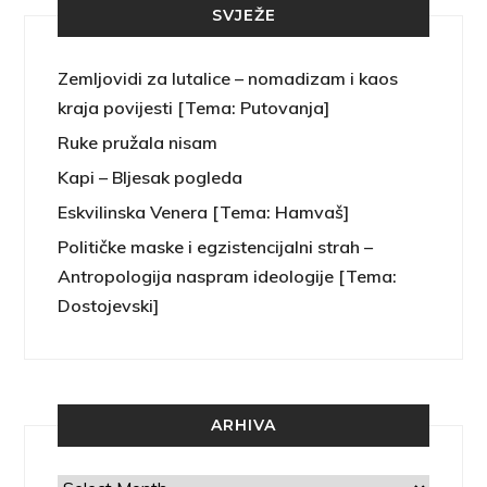
SVJEŽE
Zemljovidi za lutalice – nomadizam i kaos
kraja povijesti [Tema: Putovanja]
Ruke pružala nisam
Kapi – Bljesak pogleda
Eskvilinska Venera [Tema: Hamvaš]
Političke maske i egzistencijalni strah –
Antropologija naspram ideologije [Tema:
Dostojevski]
ARHIVA
Arhiva