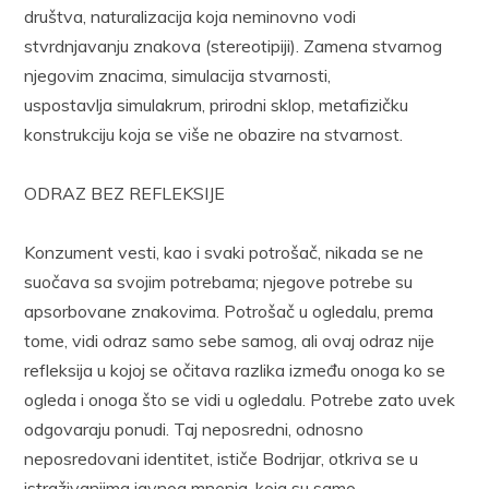
društva, naturalizacija koja neminovno vodi
stvrdnjavanju znakova (stereotipiji). Zamena stvarnog
njegovim znacima, simulacija stvarnosti,
uspostavlja simulakrum, prirodni sklop, metafizičku
konstrukciju koja se više ne obazire na stvarnost.
ODRAZ BEZ REFLEKSIJE
Konzument vesti, kao i svaki potrošač, nikada se ne
suočava sa svojim potrebama; njegove potrebe su
apsorbovane znakovima. Potrošač u ogledalu, prema
tome, vidi odraz samo sebe samog, ali ovaj odraz nije
refleksija u kojoj se očitava razlika između onoga ko se
ogleda i onoga što se vidi u ogledalu. Potrebe zato uvek
odgovaraju ponudi. Taj neposredni, odnosno
neposredovani identitet, ističe Bodrijar, otkriva se u
istraživanjima javnog mnenja, koja su samo