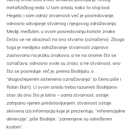
metafizičkog reda. U tom smislu, kako to stoji kod
Hegela, i sam odraz stvarnosti već je posredovanje,
odnosno udvajanje stvarnog i njegovog odražavanja.
Mediji, međutim, u ovom posredovanju koriste znake
često se ne obazirući na ono stvarno (označeno). Zboga
toga je medijsko odražavanje stvarnosti zapravo
zasnovano na jeziku znakova, a ne na onome što se
označava, odnosno ovde su znaci, a ne stvarnost, ono
što se posreduje: reč je, prema Bodrijaru, o
“drugostepenim sistemima označavanja” (o čemu piše i
Rolan Bart). U ovom smislu treba razumeti Bodrijarov
stav da ono što je bitno – sama stvarnost, ostaje
zatrpano njenim predstavljanjem; stvarnost ostaje
skrivena iza informacija koje je prezentuju, “referencijalne
dimenzije”, piše Bodrijar, “zamenjene su određenim
kodom”.