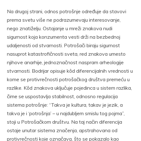
Na drugoj strani, odnos potrošnje određuje da stavovi
prema svetu više ne podrazumevaju interesovanje,
nego znatiželju. Ostajanje u mreži znakova nudi
sigurnost koja konzumenta vesti drži na bezbednoj
udaljenosti od stvarnosti. Potrošači biraju sigurnost
nasuprot katastrofičnosti sveta, red znakova umesto
njihove anarhije, jednoznačnost naspram arheologije
stvarnosti. Bodrijar opisuje kôd diferencijalnih vrednosti u
kome se protivrečnosti potrošačkog društva premeću u
razlike. Kôd znakova uključuje pojedinca u sistem razlika,
čime se uspostavlja stabilnost, odnosno regulacija
sistema potrošnje: “Takva je kultura, takav je jezik, a
takva je i ‘potrošnja’ – u najdubljem smislu tog pojma”,
stoji u Potrošačkom društvu. Na taj način diferencija
ostaje unutar sistema značenja, apstrahovana od
protivrečnosti koje označava, što se pokazalo kao