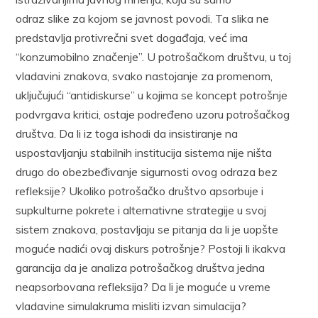
odraz slike za kojom se javnost povodi. Ta slika ne
predstavlja protivrečni svet događaja, već ima
“konzumobilno značenje”. U potrošačkom društvu, u toj
vladavini znakova, svako nastojanje za promenom,
uključujući “antidiskurse” u kojima se koncept potrošnje
podvrgava kritici, ostaje podređeno uzoru potrošačkog
društva. Da li iz toga ishodi da insistiranje na
uspostavljanju stabilnih institucija sistema nije ništa
drugo do obezbeđivanje sigurnosti ovog odraza bez
refleksije? Ukoliko potrošačko društvo apsorbuje i
supkulturne pokrete i alternativne strategije u svoj
sistem znakova, postavljaju se pitanja da li je uopšte
moguće nadići ovaj diskurs potrošnje? Postoji li ikakva
garancija da je analiza potrošačkog društva jedna
neapsorbovana refleksija? Da li je moguće u vreme
vladavine simulakruma misliti izvan simulacija?