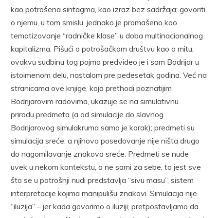
kao potrošena sintagma, kao izraz bez sadržaja; govoriti
o njemu, u tom smislu, jednako je promašeno kao
tematizovanje “radničke klase” u doba multinacionalnog
kapitalizma. Pišući o potrošačkom društvu kao o mitu,
ovakvu sudbinu tog pojma predvideo je i sam Bodrijar u
istoimenom delu, nastalom pre pedesetak godina. Već na
stranicama ove knjige, koja prethodi poznatijim
Bodrijarovim radovima, ukazuje se na simulativnu
prirodu predmeta (a od simulacije do slavnog
Bodrijarovog simulakruma samo je korak); predmeti su
simulacija sreće, a njihovo posedovanje nije ništa drugo
do nagomilavanje znakova sreće. Predmeti se nude
uvek u nekom kontekstu, a ne sami za sebe, to jest sve
što se u potrošnji nudi predstavlja “sivu masu”, sistem
interpretacije kojima manipulišu znakovi. Simulacija nije
“iluzija” – jer kada govorimo o iluziji, pretpostavljamo da