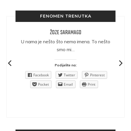
FENOMEN TRENUTKA
ŽOZE SARAMAGO
epričava
U nama je nešto što nema imena. To nešto
ra.
smo mi…
Podijelite na:
Pinterest
Facebook
Twitter
Pinterest
rint
Pocket
Email
Print