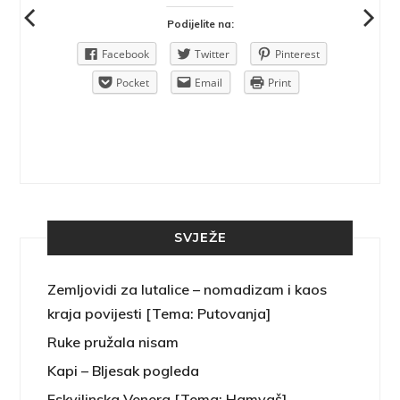
Podijelite na:
Pinterest
Facebook
Twitter
Pinterest
rint
Pocket
Email
Print
SVJEŽE
Zemljovidi za lutalice – nomadizam i kaos
kraja povijesti [Tema: Putovanja]
Ruke pružala nisam
Kapi – Bljesak pogleda
Eskvilinska Venera [Tema: Hamvaš]