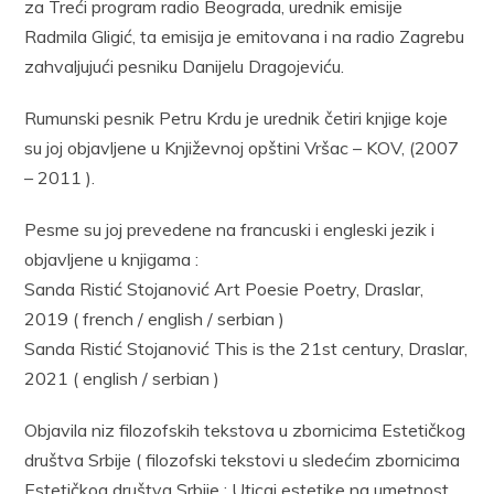
za Treći program radio Beograda, urednik emisije
Radmila Gligić, ta emisija je emitovana i na radio Zagrebu
zahvaljujući pesniku Danijelu Dragojeviću.
Rumunski pesnik Petru Krdu je urednik četiri knjige koje
su joj objavljene u Književnoj opštini Vršac – KOV, (2007
– 2011 ).
Pesme su joj prevedene na francuski i engleski jezik i
objavljene u knjigama :
Sanda Ristić Stojanović Art Poesie Poetry, Draslar,
2019 ( french / english / serbian )
Sanda Ristić Stojanović This is the 21st century, Draslar,
2021 ( english / serbian )
Objavila niz filozofskih tekstova u zbornicima Estetičkog
društva Srbije ( filozofski tekstovi u sledećim zbornicima
Estetičkog društva Srbije : Uticaj estetike na umetnost,