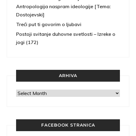
Antropologija naspram ideologije [Tema:
Dostojevski]
Treći put ti govorim o ljubavi
Postoji svitanje duhovne svetlosti – Izreke o
jogi (172)
ARHIVA
Arhiva
FACEBOOK STRANICA