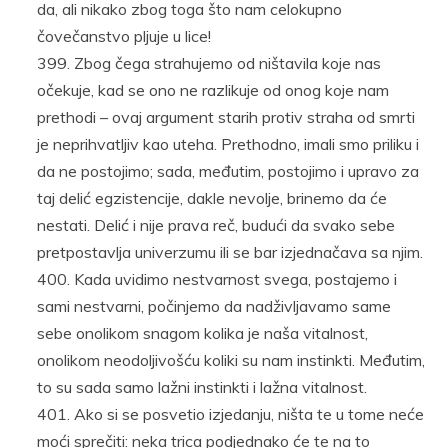
da, ali nikako zbog toga što nam celokupno
čovečanstvo pljuje u lice!
Zbog čega strahujemo od ništavila koje nas
očekuje, kad se ono ne razlikuje od onog koje nam
prethodi – ovaj argument starih protiv straha od smrti
je neprihvatljiv kao uteha. Prethodno, imali smo priliku i
da ne postojimo; sada, međutim, postojimo i upravo za
taj delić egzistencije, dakle nevolje, brinemo da će
nestati. Delić i nije prava reč, budući da svako sebe
pretpostavlja univerzumu ili se bar izjednačava sa njim.
Kada uvidimo nestvarnost svega, postajemo i
sami nestvarni, počinjemo da nadživljavamo same
sebe onolikom snagom kolika je naša vitalnost,
onolikom neodoljivošću koliki su nam instinkti. Međutim,
to su sada samo lažni instinkti i lažna vitalnost.
Ako si se posvetio izjedanju, ništa te u tome neće
moći sprečiti: neka trica podjednako će te na to