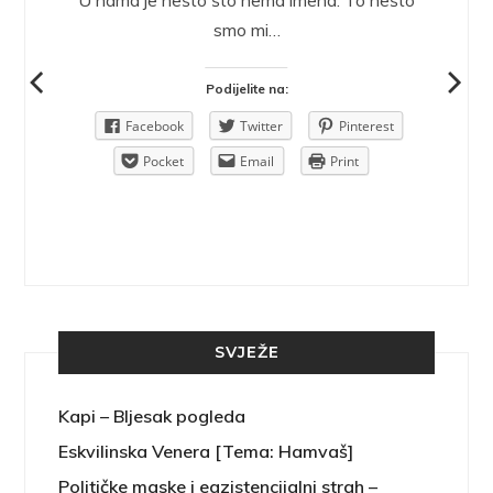
epričava
U nama je nešto što nema imena. To nešto
ra.
smo mi…
Podijelite na:
Pinterest
Facebook
Twitter
Pinterest
rint
Pocket
Email
Print
SVJEŽE
Kapi – Bljesak pogleda
Eskvilinska Venera [Tema: Hamvaš]
Političke maske i egzistencijalni strah –