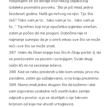
Raspitujem se za detalje kod nekog seljaka koji
izdaleka posmatra povorku. “Bio je još mlad, jedva
šezdeset godina. Našli ga mrtvog na njivi. Tja, šta
ćeš? Tako vam je to… tako vam je to… tako vam je
to…” Taj refren, koji mi je ispočetka izgledao smešan,
zatim je počeo da me progoni. Dobričina nije ni
najmanje sumnjao da je o smrti rekao sve što se može
reći i sve što se može znati.
Volim da čitam knjige kao što ih čitaju portiri: tj. da
se poistovetim sa piscem i sa knjigom. Svaki drugi
način liči mi na seciranje leševa.
Kad se neko preobrati u bilo kom smislu, prvo mu
zavidimo, zatim ga sažaljevamo, a na kraju preziremo.
Nismo imali jedno drugom šta da kažemo i dok
sam izgovarao uzaludne reči osetih kako zemlja
odjezdi u prostor, a ja se skotrljah s nje takvom
brzinom od koje me uhvati vrtoglavica.