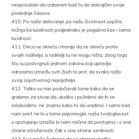
nesposoban da izaberem kad ću da dokrajčim svoje
poslednje časove.
Po naše delovanje, po našu životnost uopšte,
težnja ka lucidnosti podjednako je pogubna kao i sama
lucidnost.
Deca se okreću i moraju da se okreću protiv
svojih roditelja, a roditelji tu ne mogu ništa, zbog toga
što su podvrgnuti jednom zakonu koji upravlja
odnosima između svih živih to jest, da svako rađa
svog sopstvenog neprijatelja.
Toliko su nas podučavali tome kako da se
grabimo za stvari da, ukoliko i poželimo da ih se
oslobodimo, ne znamo kako to da uradimo. I samo kad
nam smrt ne bi u tome pripomogla, naša tvrdoglavost
u opstajanju iznašla bi nam načina da postojimo i s one
strane istrošenosti, čak s one strane senilnosti.
Sve može čudesno da se objasni ukoliko