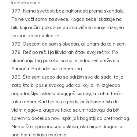
konsekvence.
Nema svetosti bez naklonosti prema skandalu.
To ne važi samo za svece. Kogod sebe iskazuje na
bilo koji način, pokazuje da ima više ili manje razvijen
smisao za provokacije.
Osećam da sam slobodan, ali znam da to nisam.
Reč po reč, i ja likvidirah čitav svoj rečnik. Po
okončanju tog pokolja, samo je jedna reč preživela:
Samoća. Probudih se zadovoljan.
Što sam uspeo da se održim sve do sada, to je
zato što bi posle svakog udarca, koji bi mi izgledao
nepodnošljiv, usledio drugi, još suroviji, a zatim treći i
tako redom. Kad bih bio u paklu, priželjkivao bih da
vidim njegove krugove kako se umnožavaju da bih
spremno dočekao novi ispit, još bogatiji od prethodnog.
Nema šta, spasonosna politika, ako nigde drugde, a
ono bar u oblasti mučenja.