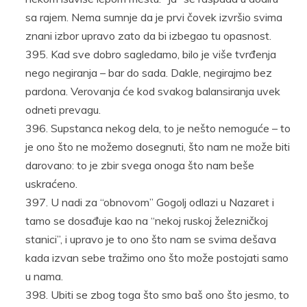
sa rajem. Nema sumnje da je prvi čovek izvršio svima
znani izbor upravo zato da bi izbegao tu opasnost.
Kad sve dobro sagledamo, bilo je više tvrđenja
nego negiranja – bar do sada. Dakle, negirajmo bez
pardona. Verovanja će kod svakog balansiranja uvek
odneti prevagu.
Supstanca nekog dela, to je nešto nemoguće – to
je ono što ne možemo dosegnuti, što nam ne može biti
darovano: to je zbir svega onoga što nam beše
uskraćeno.
U nadi za “obnovom” Gogolj odlazi u Nazaret i
tamo se dosađuje kao na “nekoj ruskoj železničkoj
stanici”, i upravo je to ono što nam se svima dešava
kada izvan sebe tražimo ono što može postojati samo
u nama.
Ubiti se zbog toga što smo baš ono što jesmo, to