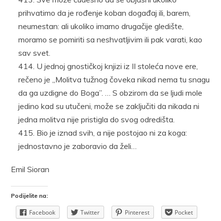
prihvatimo da je rođenje koban događaj ili, barem,
neumestan: ali ukoliko imamo drugačije gledište,
moramo se pomiriti sa neshvatljivim ili pak varati, kao
sav svet.
U jednoj gnostičkoj knjizi iz II stoleća nove ere,
rečeno je „Molitva tužnog čoveka nikad nema tu snagu
da ga uzdigne do Boga”. … S obzirom da se ljudi mole
jedino kad su utučeni, može se zaključiti da nikada ni
jedna molitva nije pristigla do svog odredišta.
Bio je iznad svih, a nije postojao ni za koga:
jednostavno je zaboravio da želi…
Emil Sioran
Podijelite na:
Facebook
Twitter
Pinterest
Pocket