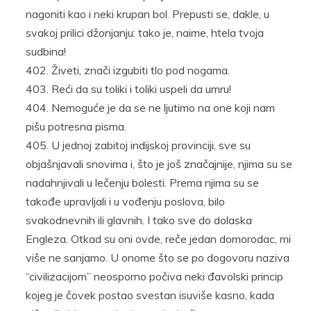
nagoniti kao i neki krupan bol. Prepusti se, dakle, u
svakoj prilici džonjanju: tako je, naime, htela tvoja
sudbina!
Živeti, znači izgubiti tlo pod nogama.
Reći da su toliki i toliki uspeli da umru!
Nemoguće je da se ne ljutimo na one koji nam
pišu potresna pisma.
U jednoj zabitoj indijskoj provinciji, sve su
objašnjavali snovima i, što je još značajnije, njima su se
nadahnjivali u lečenju bolesti. Prema njima su se
takođe upravljali i u vođenju poslova, bilo
svakodnevnih ili glavnih. I tako sve do dolaska
Engleza. Otkad su oni ovde, reče jedan domorodac, mi
više ne sanjamo. U onome što se po dogovoru naziva
“civilizacijom” neosporno počiva neki đavolski princip
kojeg je čovek postao svestan isuviše kasno, kada