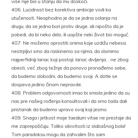
više nije bio u stanju da mu doskoči.
Lucidnost bez korektiva ambicije vodi ka
utučenosti. Neophodno je da se jedna oslanja na
drugu, da se jedna bori protiv druge, ali nipošto da je
pobedi, da bi neko delo, ili uopšte neki život bio moguć.
Ne možemo oprostiti onima koje uzdižu nebesa,
nestrpljivi smo da raskinemo sa njima, da slomimo
najperfidniji lanac koji postoji: lanac divljenja… ne zbog
obesti, već zbog težnje da ponovo pronađemo sebe,
da budemo slobodni, da budemo svoji. A dotle se
dospeva jedino činom nepravde.
Problem odgovornosti imao bi smisla jedino da su
nas pre našeg rođenja konsultovali i da smo tada dali
pristanak da budemo upravo ovaj koji jesmo.
Snaga i jetkost moje taedium vitae ne prestaje da
me zaprepašćuju. Toliko silovitosti iz slabašnog bola!
Tom paradoksu mogu da zahvalim što sam