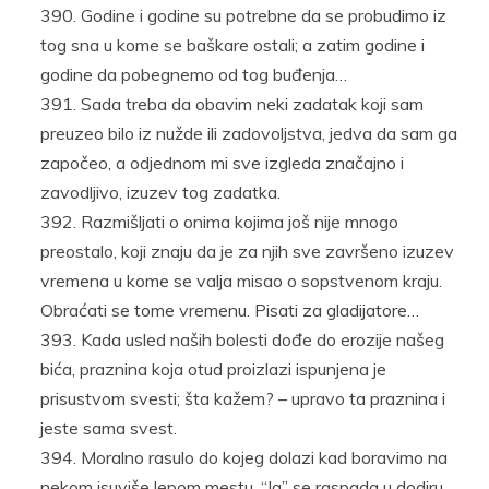
Godine i godine su potrebne da se probudimo iz
tog sna u kome se baškare ostali; a zatim godine i
godine da pobegnemo od tog buđenja…
Sada treba da obavim neki zadatak koji sam
preuzeo bilo iz nužde ili zadovoljstva, jedva da sam ga
započeo, a odjednom mi sve izgleda značajno i
zavodljivo, izuzev tog zadatka.
Razmišljati o onima kojima još nije mnogo
preostalo, koji znaju da je za njih sve završeno izuzev
vremena u kome se valja misao o sopstvenom kraju.
Obraćati se tome vremenu. Pisati za gladijatore…
Kada usled naših bolesti dođe do erozije našeg
bića, praznina koja otud proizlazi ispunjena je
prisustvom svesti; šta kažem? – upravo ta praznina i
jeste sama svest.
Moralno rasulo do kojeg dolazi kad boravimo na
nekom isuviše lepom mestu. “Ja” se raspada u dodiru