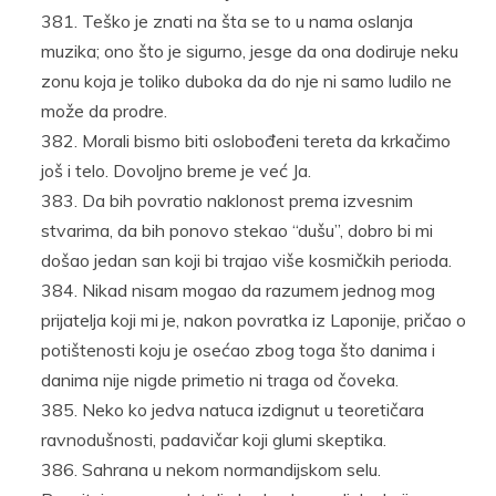
Teško je znati na šta se to u nama oslanja
muzika; ono što je sigurno, jesge da ona dodiruje neku
zonu koja je toliko duboka da do nje ni samo ludilo ne
može da prodre.
Morali bismo biti oslobođeni tereta da krkačimo
još i telo. Dovoljno breme je već Ja.
Da bih povratio naklonost prema izvesnim
stvarima, da bih ponovo stekao “dušu”, dobro bi mi
došao jedan san koji bi trajao više kosmičkih perioda.
Nikad nisam mogao da razumem jednog mog
prijatelja koji mi je, nakon povratka iz Laponije, pričao o
potištenosti koju je osećao zbog toga što danima i
danima nije nigde primetio ni traga od čoveka.
Neko ko jedva natuca izdignut u teoretičara
ravnodušnosti, padavičar koji glumi skeptika.
Sahrana u nekom normandijskom selu.