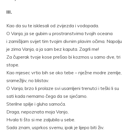
III.
Kao da su te isklesali od zvijezda i vodopada.
O Vanja, ja se gubim u prostranstvima tvojih oceana
i zamišljam svijet tim tvojim divnim plavim očima. Napolju
je zima Vanja, a ja sam bez kaputa. Zagrli me!
Za čuperak tvoje kose prešao bi kozmos u samo dve, tri
stope.
Kao mjesec vrtio bih se oko tebe – nježne modre zemlje,
sramežljiv, no blistav.
O Vanja, brzo li prolaze svi usamljeni trenutci i teški li su
sati kada nemamo čega da se sjećamo.
Sterilne spilje i gluha samoća.
Draga, nepoznata moja Vanjo,
Hvala ti što si me zaljubila u sebe.
Sada znam, usprkos svemu, ipak je lijepo biti živ.