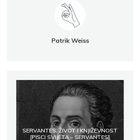
Patrik Weiss
SERVANTES. ŽIVOT I KNJIŽEVNOST
[PISCI SVIJETA – SERVANTES]