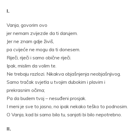
I.
Vanja, govorim ovo
jer nemam zvijezde da ti darujem.
Jer ne znam gdje živiš,
pa cvijeće ne mogu da ti donesem.
Riječi, riječi i samo obične riječi.
Ipak, mislim da volim te.
Ne trebaju razlozi. Nikakva objašnjenja neobjašnjivog.
Samo tračak svjetla u tvojim dubokim i plavim i
prekrasnim očima;
Pa da budem tvoj – nesuđeni prosjak.
I meni je sve to jasno, no ipak nekako teško to podnosim.
O Vanja, kad bi samo bila tu, sanjati bi bilo nepotrebno.
II.