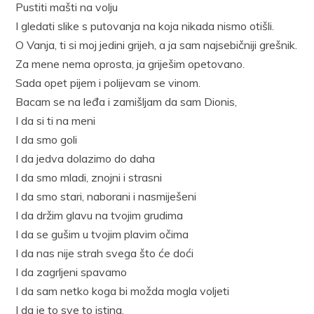
Pustiti mašti na volju
I gledati slike s putovanja na koja nikada nismo otišli.
O Vanja, ti si moj jedini grijeh, a ja sam najsebičniji grešnik.
Za mene nema oprosta, ja griješim opetovano.
Sada opet pijem i polijevam se vinom.
Bacam se na leđa i zamišljam da sam Dionis,
I da si ti na meni
I da smo goli
I da jedva dolazimo do daha
I da smo mladi, znojni i strasni
I da smo stari, naborani i nasmiješeni
I da držim glavu na tvojim grudima
I da se gušim u tvojim plavim očima
I da nas nije strah svega što će doći
I da zagrljeni spavamo
I da sam netko koga bi možda mogla voljeti
I da je to sve to istina.