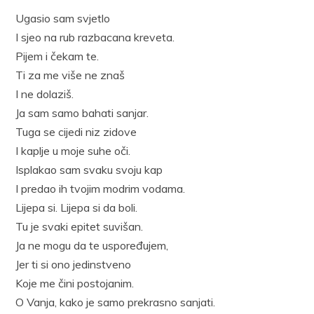
Ugasio sam svjetlo
I sjeo na rub razbacana kreveta.
Pijem i čekam te.
Ti za me više ne znaš
I ne dolaziš.
Ja sam samo bahati sanjar.
Tuga se cijedi niz zidove
I kaplje u moje suhe oči.
Isplakao sam svaku svoju kap
I predao ih tvojim modrim vodama.
Lijepa si. Lijepa si da boli.
Tu je svaki epitet suvišan.
Ja ne mogu da te uspoređujem,
Jer ti si ono jedinstveno
Koje me čini postojanim.
O Vanja, kako je samo prekrasno sanjati.