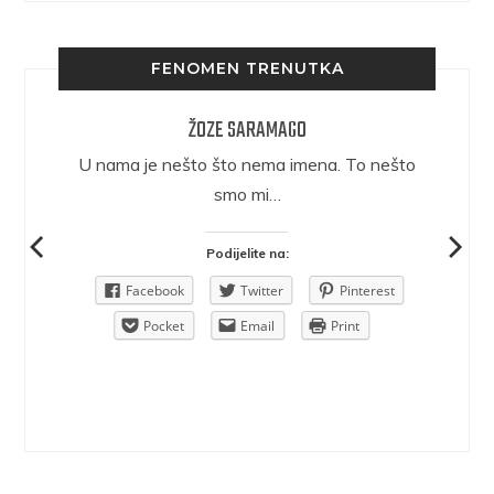
FENOMEN TRENUTKA
ŽOZE SARAMAGO
epričava
U nama je nešto što nema imena. To nešto
ra.
smo mi…
Podijelite na:
Pinterest
Facebook
Twitter
Pinterest
rint
Pocket
Email
Print