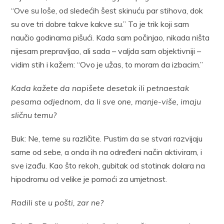
“Ove su loše, od sledećih šest skinuću par stihova, dok
su ove tri dobre takve kakve su.” To je trik koji sam
naučio godinama pišući. Kada sam počinjao, nikada ništa
nijesam prepravljao, ali sada – valjda sam objektivniji –
vidim stih i kažem: “Ovo je užas, to moram da izbacim.”
Kada kažete da napišete desetak ili petnaestak
pesama odjednom, da li sve one, manje-više, imaju
sličnu temu?
Buk: Ne, teme su različite. Pustim da se stvari razvijaju
same od sebe, a onda ih na određeni način aktiviram, i
sve izađu. Kao što rekoh, gubitak od stotinak dolara na
hipodromu od velike je pomoći za umjetnost.
Radili ste u pošti, zar ne?