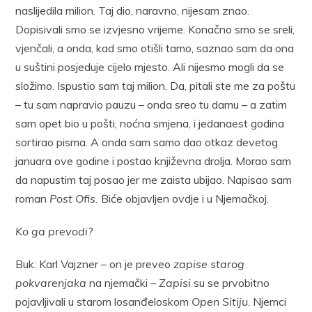
naslijedila milion. Taj dio, naravno, nijesam znao.
Dopisivali smo se izvjesno vrijeme. Konačno smo se sreli,
vjenčali, a onda, kad smo otišli tamo, saznao sam da ona
u suštini posjeduje cijelo mjesto. Ali nijesmo mogli da se
složimo. Ispustio sam taj milion. Da, pitali ste me za poštu
– tu sam napravio pauzu – onda sreo tu damu – a zatim
sam opet bio u pošti, noćna smjena, i jedanaest godina
sortirao pisma. A onda sam samo dao otkaz devetog
januara ove godine i postao književna drolja. Morao sam
da napustim taj posao jer me zaista ubijao. Napisao sam
roman
Post Ofis.
Biće objavljen ovdje i u Njemačkoj.
Ko ga prevodi?
Buk: Karl Vajzner – on je preveo
zapise starog
pokvarenjaka
na njemački –
Zapisi
su se prvobitno
pojavljivali u starom losanđeloskom
Open Sitiju
. Njemci