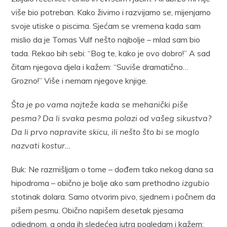
više bio potreban. Kako živimo i razvijamo se, mijenjamo
svoje utiske o piscima. Sjećam se vremena kada sam
mislio da je Tomas Vulf nešto najbolje – mlad sam bio
tada. Rekao bih sebi: “Bog te, kako je ovo dobro!” A sad
čitam njegova djela i kažem: “Suviše dramatično…
Grozno!” Više i nemam njegove knjige.
Šta je po vama najteže kada se mehanički piše
pesma? Da li svaka pesma polazi od vašeg sikustva?
Da li prvo napravite skicu, ili nešto što bi se moglo
nazvati kostur…
Buk: Ne razmišljam o tome – dođem tako nekog dana sa
hipodroma – obično je bolje ako sam prethodno
izgubio
stotinak dolara. Samo otvorim pivo, sjednem i počnem da
pišem pesmu. Obično napišem desetak pjesama
odjednom, a onda ih sledećeg jutra pogledam i kažem: