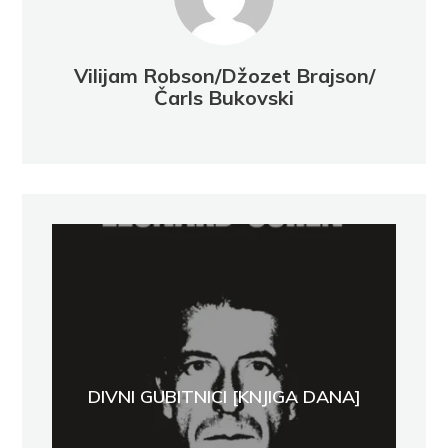
Vilijam Robson/Džozet Brajson/
Čarls Bukovski
DIVNI GUBITNICI [KNJIGA DANA]