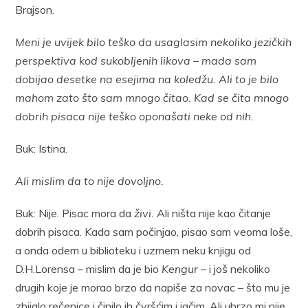
Brajson.
Meni je uvijek bilo teško da usaglasim nekoliko jezičkih
perspektiva kod sukobljenih likova – mada sam
dobijao desetke na esejima na koledžu. Ali to je bilo
mahom zato što sam mnogo čitao. Kad se čita mnogo
dobrih pisaca nije teško oponašati neke od nih.
Buk: Istina.
Ali mislim da to nije dovoljno.
Buk: Nije. Pisac mora da
živi.
Ali ništa nije kao čitanje
dobrih pisaca. Kada sam počinjao, pisao sam veoma loše,
a onda odem u biblioteku i uzmem neku knjigu od
D.H.Lorensa – mislim da je bio
Kengur
– i još nekoliko
drugih koje je morao brzo da napiše za novac – što mu je
zbijalo rečenice i činilo ih čvršćim i jačim. Ali ubrzo mi nije