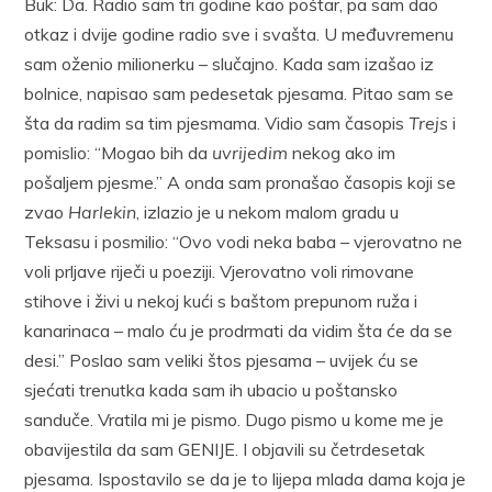
Buk: Da. Radio sam tri godine kao poštar, pa sam dao
otkaz i dvije godine radio sve i svašta. U međuvremenu
sam oženio milionerku – slučajno. Kada sam izašao iz
bolnice, napisao sam pedesetak pjesama. Pitao sam se
šta da radim sa tim pjesmama. Vidio sam časopis
Trejs
i
pomislio: “Mogao bih da
uvrijedim
nekog ako im
pošaljem pjesme.” A onda sam pronašao časopis koji se
zvao
Harlekin
, izlazio je u nekom malom gradu u
Teksasu i posmilio: “Ovo vodi neka baba – vjerovatno ne
voli prljave riječi u poeziji. Vjerovatno voli rimovane
stihove i živi u nekoj kući s baštom prepunom ruža i
kanarinaca – malo ću je prodrmati da vidim šta će da se
desi.” Poslao sam veliki štos pjesama – uvijek ću se
sjećati trenutka kada sam ih ubacio u poštansko
sanduče. Vratila mi je pismo. Dugo pismo u kome me je
obavijestila da sam GENIJE. I objavili su četrdesetak
pjesama. Ispostavilo se da je to lijepa mlada dama koja je