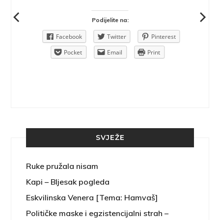
Podijelite na:
Pinterest
Facebook
Twitter
Pinterest
rint
Pocket
Email
Print
SVJEŽE
Ruke pružala nisam
Kapi – Bljesak pogleda
Eskvilinska Venera [Tema: Hamvaš]
Političke maske i egzistencijalni strah –