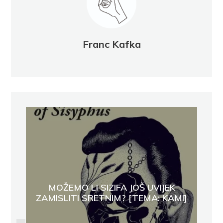
Franc Kafka
MOŽEMO LI SIZIFA JOŠ UVIJEK
ZAMISLITI SRETNIM? [TEMA: KAMI]