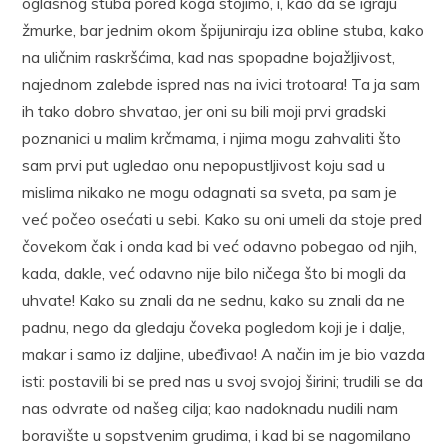
oglasnog stuba pored koga stojimo, i, kao da se igraju
žmurke, bar jednim okom špijuniraju iza obline stuba, kako
na uličnim raskršćima, kad nas spopadne bojažljivost,
najednom zalebde ispred nas na ivici trotoara! Ta ja sam
ih tako dobro shvatao, jer oni su bili moji prvi gradski
poznanici u malim krčmama, i njima mogu zahvaliti što
sam prvi put ugledao onu nepopustljivost koju sad u
mislima nikako ne mogu odagnati sa sveta, pa sam je
već počeo osećati u sebi. Kako su oni umeli da stoje pred
čovekom čak i onda kad bi već odavno pobegao od njih,
kada, dakle, već odavno nije bilo ničega što bi mogli da
uhvate! Kako su znali da ne sednu, kako su znali da ne
padnu, nego da gledaju čoveka pogledom koji je i dalje,
makar i samo iz daljine, ubeđivao! A način im je bio vazda
isti: postavili bi se pred nas u svoj svojoj širini; trudili se da
nas odvrate od našeg cilja; kao nadoknadu nudili nam
boravište u sopstvenim grudima, i kad bi se nagomilano