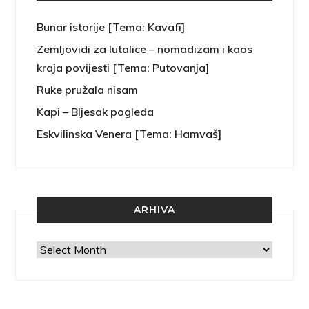
Bunar istorije [Tema: Kavafi]
Zemljovidi za lutalice – nomadizam i kaos
kraja povijesti [Tema: Putovanja]
Ruke pružala nisam
Kapi – Bljesak pogleda
Eskvilinska Venera [Tema: Hamvaš]
ARHIVA
Arhiva