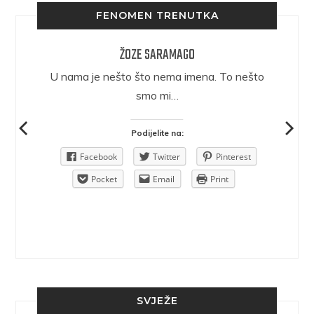
FENOMEN TRENUTKA
ŽOZE SARAMAGO
epričava
U nama je nešto što nema imena. To nešto
ra.
smo mi…
Podijelite na:
Pinterest
Facebook
Twitter
Pinterest
rint
Pocket
Email
Print
SVJEŽE