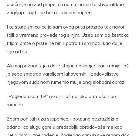
osećanje najzad propelo u nama, oni su to shvatali kao
zagrljaj u koji bi se bacali, s licem napred.
I te stare smicalice ja sam ovog puta prozreo tek nakon
toliko vremena provedenog s njim. Uzeo sam da žestoko
trljam prste o prste ne bih li potro tu sramotu kao da je
nije ni bilo.
Ali moj poznanik je i dalje stajao naslonjen kao i ranije, još
je sebe smatrao varalicom lakovernih, i zadovoljstvo
njegovom sudbinom rumenilo mu je onaj slobodni obraz.
„Pogledao sam te!” rekoh i još ga lako potapšah po
ramenu.
Zatim pohitah uza stepenice, i potpuno bezrazložno
odana lica slugu gore u predsoblju obradovaše me kao
neko divno iznenađenje. Zagledao sam ih sve redom dok