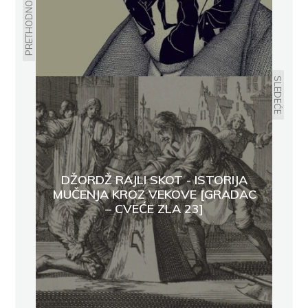
PRETHODNO
SLEDEĆE
DŽORDŽ RAJLI SKOT - ISTORIJA
MUČENJA KROZ VEKOVE [GRADAC
– CVEĆE ZLA 23]