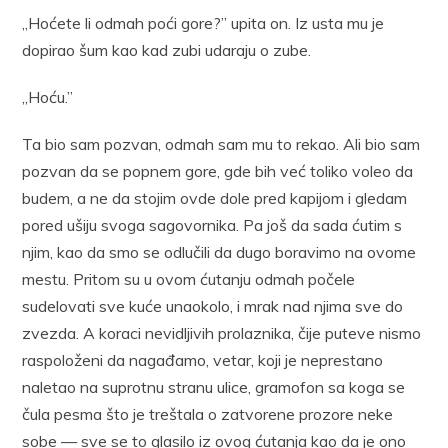
„Hoćete li odmah poći gore?” upita on. Iz usta mu je
dopirao šum kao kad zubi udaraju o zube.
„Hoću.”
Ta bio sam pozvan, odmah sam mu to rekao. Ali bio sam
pozvan da se popnem gore, gde bih već toliko voleo da
budem, a ne da stojim ovde dole pred kapijom i gledam
pored ušiju svoga sagovornika. Pa još da sada ćutim s
njim, kao da smo se odlučili da dugo boravimo na ovome
mestu. Pritom su u ovom ćutanju odmah počele
sudelovati sve kuće unaokolo, i mrak nad njima sve do
zvezda. A koraci nevidljivih prolaznika, čije puteve nismo
raspoloženi da nagađamo, vetar, koji je neprestano
naletao na suprotnu stranu ulice, gramofon sa koga se
čula pesma što je treštala o zatvorene prozore neke
sobe — sve se to glasilo iz ovog ćutanja kao da je ono