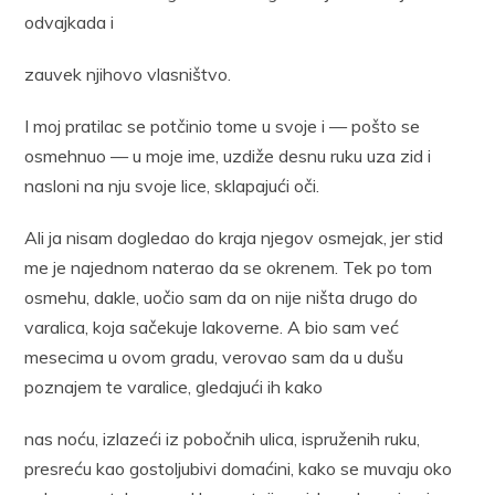
odvajkada i
zauvek njihovo vlasništvo.
I moj pratilac se potčinio tome u svoje i — pošto se
osmehnuo — u moje ime, uzdiže desnu ruku uza zid i
nasloni na nju svoje lice, sklapajući oči.
Ali ja nisam dogledao do kraja njegov osmejak, jer stid
me je najednom naterao da se okrenem. Tek po tom
osmehu, dakle, uočio sam da on nije ništa drugo do
varalica, koja sačekuje lakoverne. A bio sam već
mesecima u ovom gradu, verovao sam da u dušu
poznajem te varalice, gledajući ih kako
nas noću, izlazeći iz pobočnih ulica, ispruženih ruku,
presreću kao gostoljubivi domaćini, kako se muvaju oko