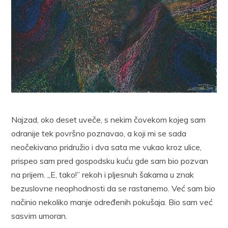
Najzad, oko deset uveče, s nekim čovekom kojeg sam
odranije tek površno poznavao, a koji mi se sada
neočekivano pridružio i dva sata me vukao kroz ulice,
prispeo sam pred gospodsku kuću gde sam bio pozvan
na prijem. „E, tako!” rekoh i pljesnuh šakama u znak
bezuslovne neophodnosti da se rastanemo. Već sam bio
načinio nekoliko manje određenih pokušaja. Bio sam već
sasvim umoran.