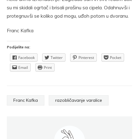
su mi skidali ogrtač i brisali prašinu sa cipela. Odahnuvši i
protegnuvši se koliko god mogu, uđoh potom u dvoranu.
Franc Kafka
Podijelite na:
Facebook
Twitter
Pinterest
Pocket
Email
Print
Franc Kafka
razobličavanje varalice