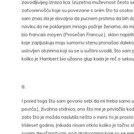
zavodljivijeg izraza lica. Izuzetna muževnost često 
zatvorenošću koje su povezane s onim što ta osoba mo
sam znao da je dovoljno da pucnem prstima da bih do
naviku da ne poklanjam mnogo pažnje ženama, da mi ne
bio francais moyen (Prosečan Francuz.), sklon napi
koje zapljuskuju moju sumornu stenu pronašao daleko fa
uslovljen obzirima koji su se u suštini svodili, što 
koliko je Hambert bio užasno glup kada je reč o seksu
8.
I pored toga što sam govorio sebi da mi treba samo u
povrća.), živahna stidnica, ono što me je privlačilo kod 
zato što je možda naslutila nešto o meni; to je prosto b
trideset godina, (nikada nisam otkrio koliko je tačno s
svojim devičanstvom, pod okolnostima koje su se men