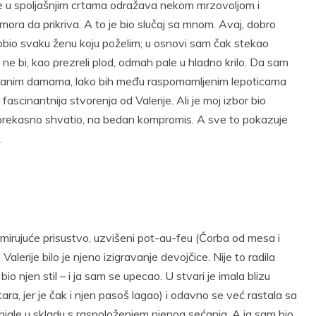
se u spoljašnjim crtama odražava nekom mrzovoljom i
ra da prikriva. A to je bio slučaj sa mnom. Avaj, dobro
bio svaku ženu koju poželim; u osnovi sam čak stekao
 bi, kao prezreli plod, odmah pale u hladno krilo. Da sam
rlitanim damama, lako bih među raspomamljenim lepoticama
scinantnija stvorenja od Valerije. Ali je moj izbor bio
sam prekasno shvatio, na bedan kompromis. A sve to pokazuje
.
mirujuće prisustvo, uzvišeni pot-au-feu (Čorba od mesa i
Valerije bilo je njeno izigravanje devojčice. Nije to radila
io njen stil – i ja sam se upecao. U stvari je imala blizu
tara, jer je čak i njen pasoš lagao) i odavno se već rastala sa
jale u skladu s raspoloženjem njenog sećanja. A ja sam bio