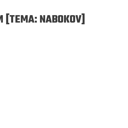
M [TEMA: NABOKOV]
ERGEJ JESENJIN
DRAGAN VELIKIĆ
 navikli na življenje pod
Literatura niti prepisuje, niti prep
, navikli smo da užižemo
život, već ga nanovo stvara.
ed ikonama, ali ne i pred
čovjekom.
Podijelite na:
Facebook
Twitter
Pinter
Podijelite na:
Pocket
Email
Print
Twitter
Pinterest