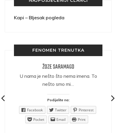
NAJPOSJEĆENIJI ČLANCI
Kapi – Bljesak pogleda
FENOMEN TRENUTKA
ŽOZE SARAMAGO
ričava
U nama je nešto što nema imena. To
nešto smo mi…
Podijelite na:
est
Facebook
Twitter
Pinterest
Pocket
Email
Print