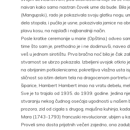
naivan kako samo nastran čovek ume da bude. Bila je 
(Mangupski.), rado je pokazivala svoju glatku nogu, 
dela stopala, i pućila je usne, pokazivala jamice na o
plavu kosu, na najslađi i najbanalniji način.
Posle kratke ceremonije u marie (Opština.) odveo sam
time što sam je, prethodno je i ne dodirnuvši, naveo
veš u jednom sirotištu. Prva bračna noć bila je čak zab
stvarnost se ubrzo pokazala. Izbeljeni uvojak otkrio je
na obrijanim potkolenicama; pokretljiva vlažna usta isp
sličnost sa istim delom tela na dragocenom portretu 
šiparice, Hambert Hambert imao na vratu debelu, me
Sve je to trajalo od 1935. do 1939. godine. Jedina nj
stvaranju nekog čudnog osećaja ugodnosti u našem b
prozora, zid od cigala s drugog, majušna kuhinja, kad
Mara (1743-1793) francuski revolucionar, ubijen u kad
Proveli smo dosta prijatnih večeri zajedno, ona zadub