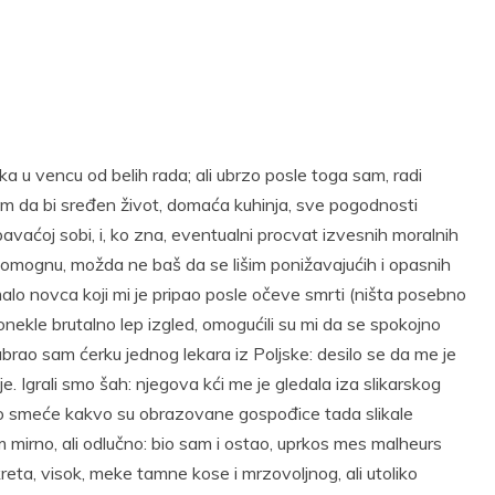
t
Email
Print
a u vencu od belih rada; ali ubrzo posle toga sam, radi
am da bi sređen život, domaća kuhinja, sve pogodnosti
pavaćoj sobi, i, ko zna, eventualni procvat izvesnih moralnih
 pomognu, možda ne baš da se lišim ponižavajućih i opasnih
malo novca koji mi je pripao posle očeve smrti (ništa posebno
onekle brutalno lep izgled, omogućili su mi da se spokojno
brao sam ćerku jednog lekara iz Poljske: desilo se da me je
je. Igrali smo šah: njegova kći me je gledala iza slikarskog
ičko smeće kakvo su obrazovane gospođice tada slikale
 mirno, ali odlučno: bio sam i ostao, uprkos mes malheurs
reta, visok, meke tamne kose i mrzovoljnog, ali utoliko