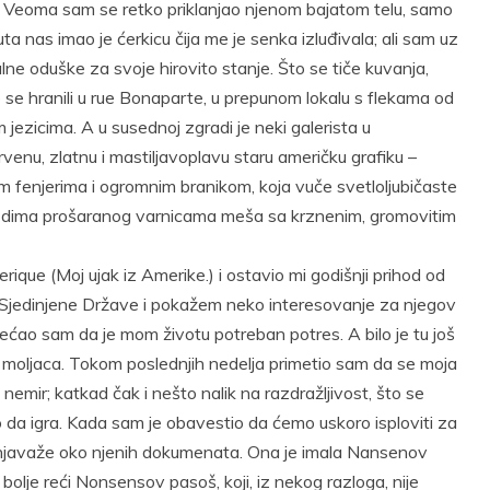
ve. Veoma sam se retko priklanjao njenom bajatom telu, samo
ta nas imao je ćerkicu čija me je senka izluđivala; ali sam uz
lne oduške za svoje hirovito stanje. Što se tiče kuvanja,
se hranili u rue Bonaparte, u prepunom lokalu s flekama od
jezicima. A u susednoj zgradi je neki galerista u
venu, zlatnu i mastiljavoplavu staru američku grafiku –
 fenjerima i ogromnim branikom, koja vuče svetloljubičaste
og dima prošaranog varnicama meša sa krznenim, gromovitim
rique (Moj ujak iz Amerike.) i ostavio mi godišnji prihod od
u Sjedinjene Države i pokažem neko interesovanje za njegov
ćao sam da je mom životu potreban potres. A bilo je tu još
d moljaca. Tokom poslednjih nedelja primetio sam da se moja
nemir; katkad čak i nešto nalik na razdražljivost, što se
lo da igra. Kada sam je obavestio da ćemo uskoro isploviti za
e gnjavaže oko njenih dokumenata. Ona je imala Nansenov
i bolje reći Nonsensov pasoš, koji, iz nekog razloga, nije