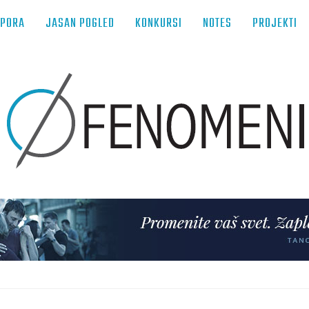
TPORA
JASAN POGLED
KONKURSI
NOTES
PROJEKTI