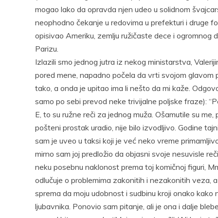
mogao lako da opravda njen udeo u solidnom švajcars
neophodno čekanje u redovima u prefekturi i druge for
opisivao Ameriku, zemlju ružičaste dece i ogromnog dr
Parizu.
Izlazili smo jednog jutra iz nekog ministarstva, Valeriji
pored mene, napadno počela da vrti svojom glavom pud
tako, a onda je upitao ima li nešto da mi kaže. Odgovor
samo po sebi prevod neke trivijalne poljske fraze): “P
E, to su ružne reči za jednog muža. Ošamutile su me, p
pošteni prostak uradio, nije bilo izvodljivo. Godine 
sam je uveo u taksi koji je već neko vreme primamljivo 
mirno sam joj predložio da objasni svoje nesuvisle r
neku posebnu naklonost prema toj komičnoj figuri, M
odlučuje o problemima zakonitih i nezakonitih veza, a 
sprema da moju udobnost i sudbinu kroji onako kako
ljubavnika. Ponovio sam pitanje, ali je ona i dalje bl