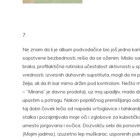
Pocke
7.
Ne znam da li je album podvodačice bio još jedna karik
sopstvene bezbednosti, rešio da se oženim. Mislio s
braka, profilaktična rutinska učestalost aktivnosti u s
vrednosti, izvesnih duhovnih supstituta, mogli da mi
želja, ali da ih bar mirno držim pod kontrolom. Nešto 
– “Mirana” je davno prodata), uz moj upadljiv, mada d
upustim u potragu. Nakon popriličnog premišljanja oda
taj dobri čovek lečio od napada vrtoglavice i tahikardi
stalka i pozajmljivala moje oči i zglobove za kubist
umesto jorgovana i ovčica. Dozvoliću sebi da ponovim
(Mojim jadima.), izuzetno lep muškarac; usporenih pok