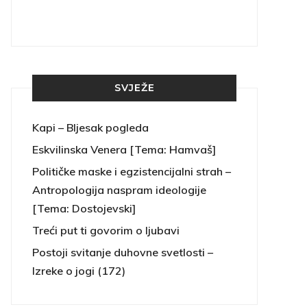
SVJEŽE
Kapi – Bljesak pogleda
Eskvilinska Venera [Tema: Hamvaš]
Političke maske i egzistencijalni strah –
Antropologija naspram ideologije
[Tema: Dostojevski]
Treći put ti govorim o ljubavi
Postoji svitanje duhovne svetlosti –
Izreke o jogi (172)