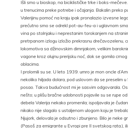
Išli smo u bioskop, na biciklističke trke i boks-meče
u trenucima preke potrebe i očajanja. Bakalin preko pu
Valerijinu pomoć na kraju ipak pronalazio izvesne lega
prećutno smo se odrekl pot-au-feu-a i uglavnom smo 
vina po stolnjaku i neprestanim torokanjem na stranim 
pretrpanom izlogu izložio prekrasnu drečavozelenu, cr
lokomotiva sa džinovskim dimnjakom, velikim baroknim
vagone kroz olujnu prerijsku noć, dok se gomila crn
oblacima.
I prolomili su se. U leto 1939. umro je mon oncle d’Ame
nekoliko hiljada dolara, pod uslovom da se preselim 
posao. Takva budućnost mi je sasvim odgovarala. Ose
nešto; u plišu bračne udobnosti pojavile su se rupe o
debela Valerija nekako promenila; ispoljavala je čudan 
nikako nije slagalo s ustaljenom ulogom koju je treba
Njujork, delovala je odsutno i zbunjeno. Bilo je nek
(Pasoš za emigrante u Evropi pre II svetskog rata.), il