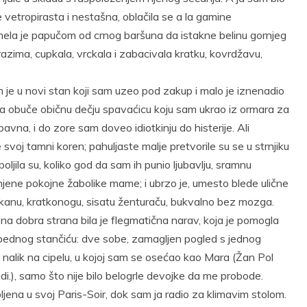
vetropirasta i nestašna, oblačila se a la gamine
umela je papučom od crnog baršuna da istakne belinu gornjeg
brazima, cupkala, vrckala i zabacivala kratku, kovrdžavu,
 je u novi stan koji sam uzeo pod zakup i malo je iznenadio
 da obuče običnu dečju spavaćicu koju sam ukrao iz ormara za
avna, i do zore sam doveo idiotkinju do histerije. Ali
 svoj tamni koren; pahuljaste malje pretvorile su se u strnjiku
oljila su, koliko god da sam ih punio ljubavlju, sramnu
njene pokojne žabolike mame; i ubrzo je, umesto blede ulične
kanu, kratkonogu, sisatu ženturaču, bukvalno bez mozga.
ena dobra strana bila je flegmatična narav, koja je pomogla
ednog stančiću: dve sobe, zamagljen pogled s jednog
a nalik na cipelu, u kojoj sam se osećao kao Mara (Žan Pol
i.), samo što nije bilo belogrle devojke da me probode.
ljena u svoj Paris-Soir, dok sam ja radio za klimavim stolom.