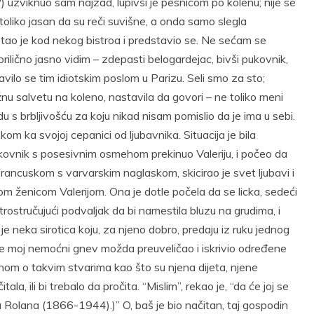
?) uzviknuo sam najzad, lupivši je pesnicom po kolenu; nije se
 toliko jasan da su reči suvišne, a onda samo slegla
Stao je kod nekog bistroa i predstavio se. Ne sećam se
rilično jasno vidim – zdepasti belogardejac, bivši pukovnik,
avilo se tim idiotskim poslom u Parizu. Seli smo za sto;
lažnu salvetu na koleno, nastavila da govori – ne toliko meni
u s brbljivošću za koju nikad nisam pomislio da je ima u sebi.
kom ka svojoj cepanici od ljubavnika. Situacija je bila
pukovnik s posesivnim osmehom prekinuo Valeriju, i počeo da
ancuskom s varvarskim naglaskom, skicirao je svet ljubavi i
om ženicom Valerijom. Ona je dotle počela da se licka, sedeći
rostručujući podvaljak da bi namestila bluzu na grudima, i
a je neka sirotica koju, za njeno dobro, predaju iz ruku jednog
 je moj nemoćni gnev možda preuveličao i iskrivio određene
om o takvim stvarima kao što su njena dijeta, njene
la, ili bi trebalo da pročita. “Mislim”, rekao je, “da će joj se
Rolana (1866-1944).)” O, baš je bio načitan, taj gospodin