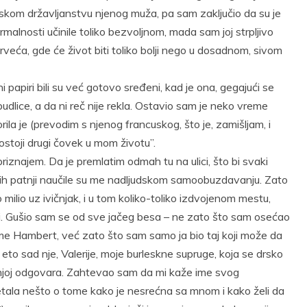
kom državljanstvu njenog muža, pa sam zaključio da su je
malnosti učinile toliko bezvoljnom, mada sam joj strpljivo
veća, gde će život biti toliko bolji nego u dosadnom, sivom
ni papiri bili su već gotovo sređeni, kad je ona, gegajući se
lice, a da ni reč nije rekla. Ostavio sam je neko vreme
ila je (prevodim s njenog francuskog, što je, zamišljam, i
ostoji drugi čovek u mom životu”.
riznajem. Da je premlatim odmah tu na ulici, što bi svaki
tajnih patnji naučile su me nadljudskom samoobuzdavanju. Zato
milio uz ivičnjak, i u tom koliko-toliko izdvojenom mestu,
eči. Gušio sam se od sve jačeg besa – ne zato što sam osećao
me Hambert, već zato što sam samo ja bio taj koji može da
eto sad nje, Valerije, moje burleskne supruge, koja se drsko
 njoj odgovara. Zahtevao sam da mi kaže ime svog
ebetala nešto o tome kako je nesrećna sa mnom i kako želi da