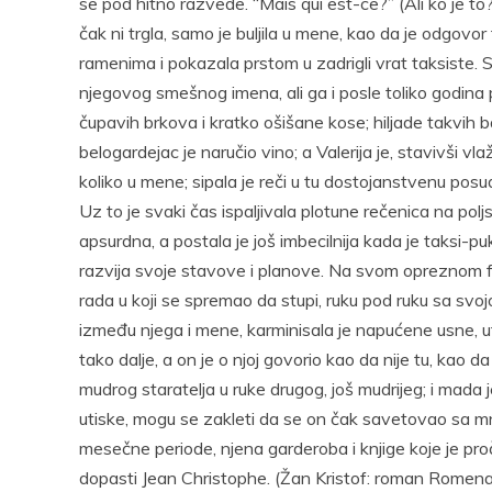
se pod hitno razvede. “Mais qui est-ce?” (Ali ko je to
čak ni trgla, samo je buljila u mene, kao da je odgovor
ramenima i pokazala prstom u zadrigli vrat taksiste. 
njegovog smešnog imena, ali ga i posle toliko godina p
čupavih brkova i kratko ošišane kose; hiljade takvih b
belogardejac je naručio vino; a Valerija je, stavivši v
koliko u mene; sipala je reči u tu dostojanstvenu posud
Uz to je svaki čas ispaljivala plotune rečenica na poljs
apsurdna, a postala je još imbecilnija kada je taksi-
razvija svoje stavove i planove. Na svom opreznom fr
rada u koji se spremao da stupi, ruku pod ruku sa svoj
između njega i mene, karminisala je napućene usne, ut
tako dalje, a on je o njoj govorio kao da nije tu, kao d
mudrog staratelja u ruke drugog, još mudrijeg; i mada
utiske, mogu se zakleti da se on čak savetovao sa mn
mesečne periode, njena garderoba i knjige koje je pročita
dopasti Jean Christophe. (Žan Kristof: roman Romena 