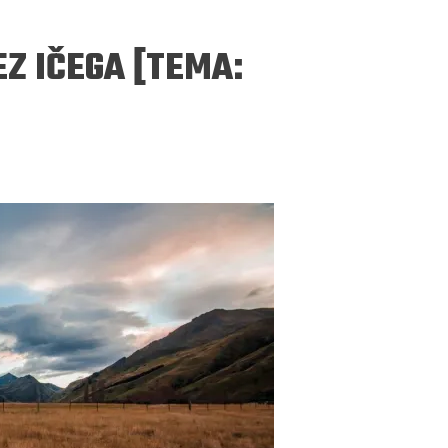
Z IČEGA [TEMA:
ERGEJ JESENJIN
DRAGAN VELIKIĆ
 navikli na življenje pod
Literatura niti prepisuje, niti prep
, navikli smo da užižemo
život, već ga nanovo stvara.
ed ikonama, ali ne i pred
čovjekom.
Podijelite na:
Facebook
Twitter
Pinter
Podijelite na:
Pocket
Email
Print
Twitter
Pinterest