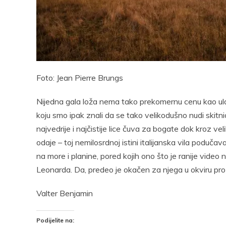
Pocke
Foto: Jean Pierre Brungs
Nijedna gala loža nema tako prekomernu cenu kao ula
koju smo ipak znali da se tako velikodušno nudi skitni
najvedrije i najčistije lice čuva za bogate dok kroz vel
odaje – toj nemilosrdnoj istini italijanska vila poduča
na more i planine, pored kojih ono što je ranije video
Leonarda. Da, predeo je okačen za njega u okviru pro
Valter Benjamin
Podijelite na: