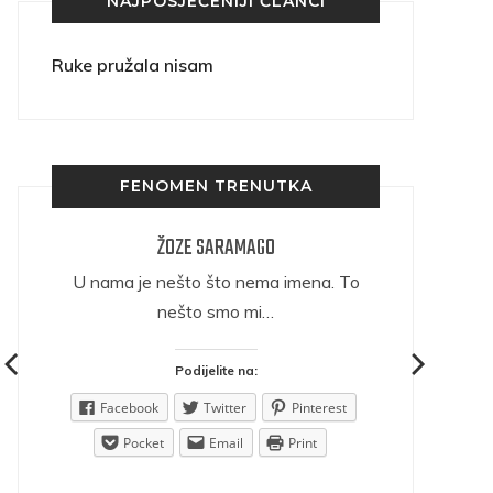
NAJPOSJEĆENIJI ČLANCI
Ruke pružala nisam
FENOMEN TRENUTKA
ŽOZE SARAMAGO
ričava
U nama je nešto što nema imena. To
nešto smo mi…
Podijelite na:
est
Facebook
Twitter
Pinterest
Pocket
Email
Print