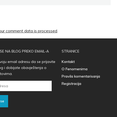
ur comment data is processed
.
 SE NA BLOG PREKO EMAIL-A
STRANICE
voju email adresu da se prijavite
Kontakt
og i dobijate obavještenja o
O Fenomenima
tovima.
Pravila komentarisanja
Registracija
 se