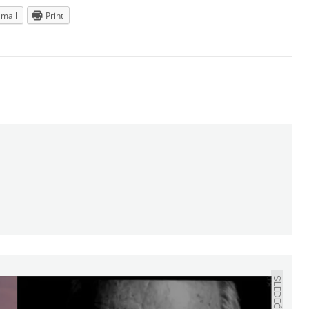
Email
Print
SLEDEĆE