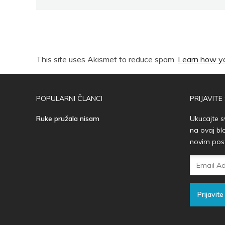
This site uses Akismet to reduce spam.
Learn how yo
POPULARNI ČLANCI
PRIJAVITE
Ruke pružala nisam
Ukucajte s
na ovaj bl
novim pos
Email
Adresa
Prijavite