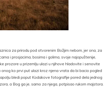
t
Email
Print
znica za prirodu pod otvorenim Božjim nebom, jer ona, za
cama i prosjacima, bosima i golima, svoje najopuštenije,
ike prozore u prizemlјu ulazi u njihove hladovite i senovite
va onog ko prvi put ulazi kroz njena vrata da bi bacio pogled
 napolјu bledi poput Kodakove fotografije pored dela jednog
zora, a Bog ga je, samo za njega, potpisao rukom majstora.