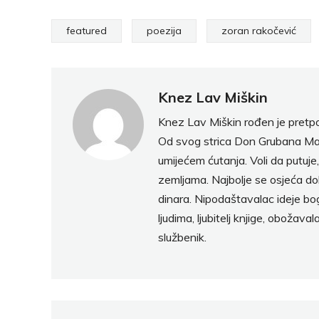
featured
poezija
zoran rakočević
Knez Lav Miškin
Knez Lav Miškin rođen je pretpo
Od svog strica Don Grubana Mali
umijećem ćutanja. Voli da putuje
zemljama. Najbolje se osjeća d
dinara. Nipodaštavalac ideje bog
ljudima, ljubitelj knjige, obožava
službenik.