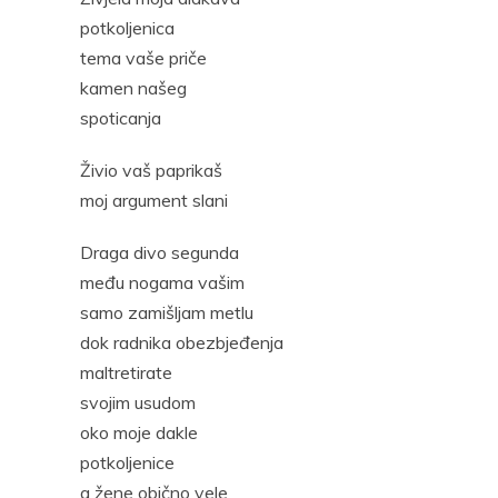
potkoljenica
tema vaše priče
kamen našeg
spoticanja
Živio vaš paprikaš
moj argument slani
Draga divo segunda
među nogama vašim
samo zamišljam metlu
dok radnika obezbjeđenja
maltretirate
svojim usudom
oko moje dakle
potkoljenice
a žene obično vele