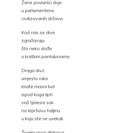
Žene poslanici doje
Pocke
u parlamentima
civilizovanih država
Kod nas se dive
zgražavaju
što neko dođe
u kratkim pantalonama
Draga divo
umjesto ruke
imate masni but
ispod koga lipti
vaš tjelesni sok
na lepršavu haljinu
u koju ste se usekali
Živjela moja dlakava