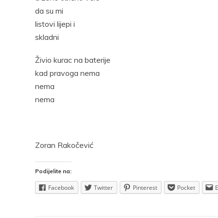
da su mi
listovi lijepi i
skladni
Živio kurac na baterije
kad pravoga nema
nema
nema
Zoran Rakočević
Podijelite na:
Facebook
Twitter
Pinterest
Pocket