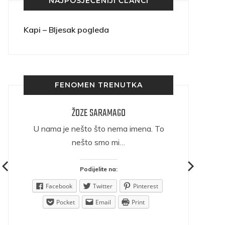
NAJPOSJEĆENIJI ČLANCI
Kapi – Bljesak pogleda
FENOMEN TRENUTKA
ŽOZE SARAMAGO
ričava
U nama je nešto što nema imena. To
nešto smo mi…
Podijelite na:
est
Facebook
Twitter
Pinterest
Pocket
Email
Print