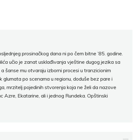
sljednjeg prosinačkog dana ni po čem bitne ’85. godine.
ća učio je zanat usklađivanja vještine dugog jezika sa
, a šanse mu otvaraju izborni procesi u tranzicionim
ok glumata po scenama u regionu, doduše bez pare i
a, mrzitelj pojedinih stvorenja koja ne želi da nazove
lac Azre, Ekatarine, ali i jednog Rundeka. Opštinski