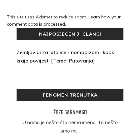
This site uses Akismet to reduce spam.
Learn how your
comment data is processed
.
NAJPOSJEĆENIJI ČLANCI
Zemljovidi za lutalice - nomadizam i kaos
kraja povijesti [Tema: Putovanja]
FENOMEN TRENUTKA
ŽOZE SARAMAGO
epričava
U nama je nešto što nema imena. To nešto
ra.
smo mi…