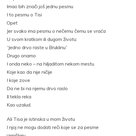
Imao bih znači još jednu pesmu
I to pesmu o Tisi
Opet
Jer svako ima pesmu o nečemu čemu se vraća
U svom kratkom ili dugom životu:
“Jedno drvo raste u Bruklinu”
Drugo onamo
I onda neko – na hiljaditom nekom mestu
Koje kao da nije ničije
I koje zove
Da ne bi na njemu drvo raslo
Il tekla reka
Kao uzalud.
Ali Tisa je istinska u mom životu
I njoj ne mogu dodati reči koje se za pesme
izmišljaju.