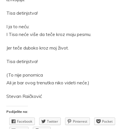
Tisa detinjstva!
I ja to neću:
I Tisa neće više da teče kroz moju pesmu.
Jer teče duboko kroz moj život.
Tisa detinjstva!
(To nije ponornica
Ali je bar ovog trenutka niko videti neće.)
Stevan Raičković
Podijelite na:
Facebook
Twitter
Pinterest
Pocket