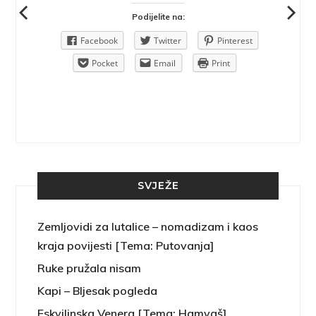
Podijelite na:
Pinterest
Facebook
Twitter
Pinterest
rint
Pocket
Email
Print
SVJEŽE
Zemljovidi za lutalice – nomadizam i kaos
kraja povijesti [Tema: Putovanja]
Ruke pružala nisam
Kapi – Bljesak pogleda
Eskvilinska Venera [Tema: Hamvaš]