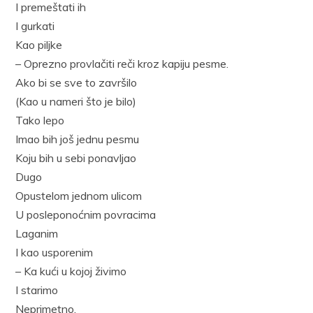
I premeštati ih
I gurkati
Kao piljke
– Oprezno provlačiti reči kroz kapiju pesme.
Ako bi se sve to završilo
(Kao u nameri što je bilo)
Tako lepo
Imao bih još jednu pesmu
Koju bih u sebi ponavljao
Dugo
Opustelom jednom ulicom
U posleponoćnim povracima
Laganim
I kao usporenim
– Ka kući u kojoj živimo
I starimo
Neprimetno.