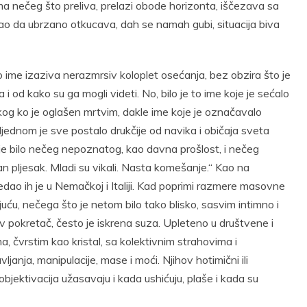
ma nečeg što preliva, prelazi obode horizonta, iščezava sa
 kao da ubrzano otkucava, dah se namah gubi, situacija biva
mo ime izaziva nerazmrsiv koloplet osećanja, bez obzira što je
 od kako su ga mogli videti. No, bilo je to ime koje je sećalo
kog ko je oglašen mrtvim, dakle ime koje je označavalo
ednom je sve postalo drukčije od navika i običaja sveta
r je bilo nečeg nepoznatog, kao davna prošlost, i nečeg
šan pljesak. Mladi su vikali. Nasta komešanje.“ Kao na
ledao ih je u Nemačkoj i Italiji. Kad poprimi razmere masovne
uću, nečega što je netom bilo tako blisko, sasvim intimno i
pokretač, često je iskrena suza. Upleteno u društvene i
, čvrstim kao kristal, sa kolektivnim strahovima i
ljanja, manipulacije, mase i moći. Njihov hotimični ili
bjektivacija užasavaju i kada ushićuju, plaše i kada su