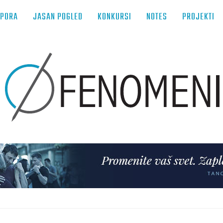
TPORA
JASAN POGLED
KONKURSI
NOTES
PROJEKTI