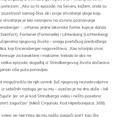
m potezom: „Ako su to epizode, na Severu, kažem, onda su
 izuzetnost samog čina, ali i svoje shvatanje uloge koju
o shvatanje je bilo oslonjeno na izvrsno poznavanje
ncensberger ‒ „vrhunac jedne lakonske forme, koja je danas
Chamfort), Fontenel (Fontenelle) i Lihtenberg (Lichtenberg)
m slučajevima njegovog života – snagu poetičkog predviđanja,
lika, koji Encensberger nagoveštava: „Kao istorijski izvor,
nteresuje za karaktere i maksime, trebalo bi ako ne
ao velika epizoda, događaj iz Strindbergovog života dočarava
janski više puta ponavljao.
pred mogućnošću da njih uvredi: žuč njegovog nezadovoljstva
iz sebičnih razloga, jer su mu – osećao je na dnu duše – bili
lučujuće. Jer, on je kod Strindberga video i nešto posebno:
 smrt zagorčao“ (Miloš Crnjanski, Kod Hiperborejaca, 368).
e voleo, jer nije hteo da mu nešto zagorči smrt: kao što