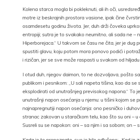
Kolena starca mogla bi pokleknuti, ali ih oči, usredsr
motre iz beskrajnih prostora vasione, ipak čine čvrsti
osamdesetu godinu života. Jer, duh drži čoveka uprkos
entropiji; sutra je to svakako neumitno, ali sada ne –
Hiperborejaca.“ U takvom se času ne čita, jer je dug put
spustiti glavu, koju potom mora ponovo podići i potraž
i rizičan, jer se sve može raspasti u svakom od hiljadu
I otud duh, njegov daimon, to ne dozvoljava, pošto sa
publikom i pesnikom: „U sali napeta tišina, kao da se s
eksplodirati od unutrašnjeg previsokog napona.“ To j
unutrašnji napon osećanja u njemu: u tišini kojom se pr
najnapregnutiji napon osećanja: ono pesničko i duhovn
stranac zakovan u staračkom telu, kao što su oni – u d
Susreli su se napokon: oni – sa njim i sa sobom; on – 
Kada je to prepoznato, sve je bilo odlučeno: „Kad je z