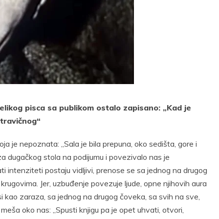
t
Email
Print
ikog pisca sa publikom ostalo zapisano: „Kad je
stravičnog“
a je nepoznata: „Sala je bila prepuna, oko sedišta, gore i
li iza dugačkog stola na podijumu i povezivalo nas je
 intenziteti postaju vidljivi, prenose se sa jednog na drugog
m krugovima. Jer, uzbuđenje povezuje ljude, opne njihovih aura
si kao zaraza, sa jednog na drugog čoveka, sa svih na sve,
meša oko nas: „Spusti knjigu pa je opet uhvati, otvori,