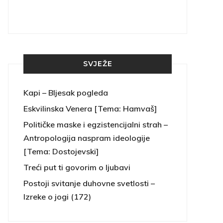
SVJEŽE
Kapi – Bljesak pogleda
Eskvilinska Venera [Tema: Hamvaš]
Političke maske i egzistencijalni strah –
Antropologija naspram ideologije
[Tema: Dostojevski]
Treći put ti govorim o ljubavi
Postoji svitanje duhovne svetlosti –
Izreke o jogi (172)