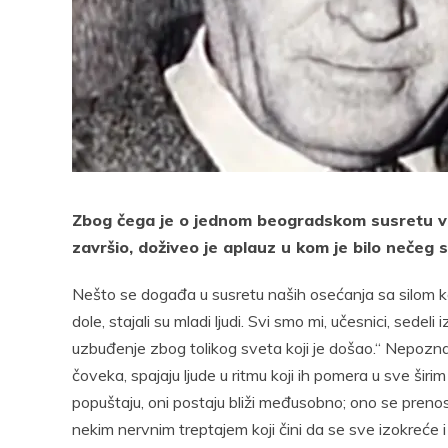
Pocke
Zbog čega je o jednom beogradskom susretu vel
završio, doživeo je aplauz u kom je bilo nečeg 
Nešto se događa u susretu naših osećanja sa silom koj
dole, stajali su mladi ljudi. Svi smo mi, učesnici, sede
uzbuđenje zbog tolikog sveta koji je došao.“ Nepoznati
čoveka, spajaju ljude u ritmu koji ih pomera u sve širi
popuštaju, oni postaju bliži međusobno; ono se preno
nekim nervnim treptajem koji čini da se sve izokreće i 