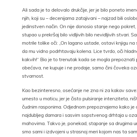
Ali sada je to delovalo drukčije, jer je bilo poneto im
njih, koji su – decenijama zatajivani – najzad bili osl
jedinstven način. On nije donosio stanje nego pokret, i
stupao u prekršaj bilo vidljivih bilo nevidljivih stvari. 
motrile tolike oči: „On lagano ustade, ostavi knjigu na
da mu vidno podrhtavaju kolena. Lice tvrdo, oči hladne, u
kakvih!“ Bio je to trenutak kada se mogla prepoznati 
obećava, ne kupuje i ne prodaje, samo čini čoveka o
stvarnost.
Kao bezinteresno, osećanje ne zna ni za kakav savez 
umesto u maticu, jer je čisto pulsiranje intenziteta, ni
čudnim rasponima. Odjednom prepoznajemo kako je ono 
najdubljeg damara i sasvim sopstvenog drhtaja u ozar
mahovima. Takvo je, ponekad, stapanje sa drugima unu
smo sami i izdvojeni u strasnoj meri kojom nas ta sa