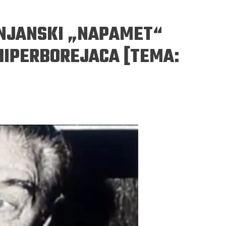
RNJANSKI „NAPAMET“
HIPERBOREJACA [TEMA:
ERGEJ JESENJIN
DRAGAN VELIKIĆ
 navikli na življenje pod
Literatura niti prepisuje, niti prep
, navikli smo da užižemo
život, već ga nanovo stvara.
ed ikonama, ali ne i pred
čovjekom.
Podijelite na:
Facebook
Twitter
Pinter
Podijelite na:
Pocket
Email
Print
Twitter
Pinterest