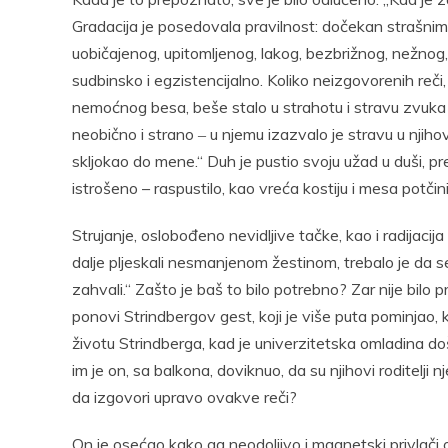
Gradacija je posedovala pravilnost: dočekan strašnim 
uobičajenog, upitomljenog, lakog, bezbrižnog, nežnog, p
sudbinsko i egzistencijalno. Koliko neizgovorenih reč
nemoćnog besa, beše stalo u strahotu i stravu zvuka k
neobično i strano ‒ u njemu izazvalo je stravu u njiho
skljokao do mene.“ Duh je pustio svoju užad u duši, pr
istrošeno – raspustilo, kao vreća kostiju i mesa potčinil
Strujanje, oslobođeno nevidljive tačke, kao i radijacija
dalje pljeskali nesmanjenom žestinom, trebalo je da s
zahvali.“ Zašto je baš to bilo potrebno? Zar nije bilo 
ponovi Strindbergov gest, koji je više puta pominjao, 
životu Strindberga, kad je univerzitetska omladina d
im je on, sa balkona, doviknuo, da su njihovi roditelji n
da izgovori upravo ovakve reči?
On je osećao kako ga neodoljivo i magnetski privlači