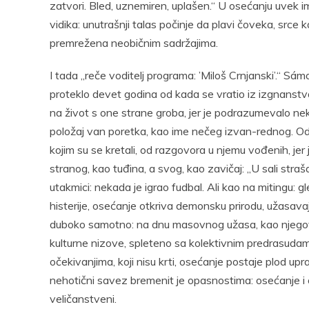
zatvori. Bled, uznemiren, uplašen.“ U osećanju uvek i
vidika: unutrašnji talas počinje da plavi čoveka, srce
premrežena neobičnim sadržajima.
I tada „reče voditelj programa: ’Miloš Crnjanski’.“ Sá
proteklo devet godina od kada se vratio iz izgnanstva i
na život s one strane groba, jer je podrazumevalo ne
položaj van poretka, kao ime nečeg izvan-rednog. Odj
kojim su se kretali, od razgovora u njemu vođenih, je
stranog, kao tuđina, a svog, kao zavičaj: „U sali stra
utakmici: nekada je igrao fudbal. Ali kao na mitingu: g
histerije, osećanje otkriva demonsku prirodu, užasavaj
duboko samotno: na dnu masovnog užasa, kao njegov 
kulturne nizove, spleteno sa kolektivnim predrasudama
očekivanjima, koji nisu krti, osećanje postaje plod uprav
nehotični savez bremenit je opasnostima: osećanje i o
veličanstveni.