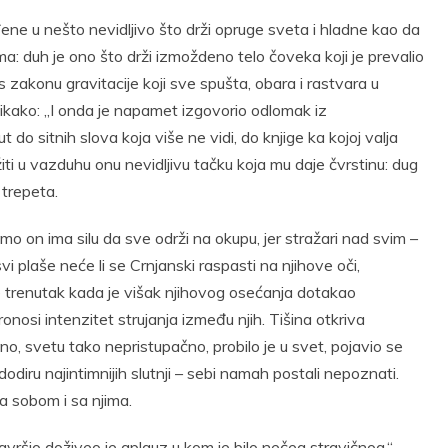
eđene u nešto nevidljivo što drži opruge sveta i hladne kao da
ma: duh je ono što drži izmoždeno telo čoveka koji je prevalio
 zakonu gravitacije koji sve spušta, obara i rastvara u
 nikako: „I onda je napamet izgovorio odlomak iz
 do sitnih slova koja više ne vidi, do knjige ka kojoj valja
iti u vazduhu onu nevidljivu tačku koja mu daje čvrstinu: dug
 trepeta.
mo on ima silu da sve održi na okupu, jer stražari nad svim –
vi plaše neće li se Crnjanski raspasti na njihove oči,
e trenutak kada je višak njihovog osećanja dotakao
onosi intenzitet strujanja između njih. Tišina otkriva
o, svetu tako nepristupačno, probilo je u svet, pojavio se
odiru najintimnijih slutnji – sebi namah postali nepoznati.
sa sobom i sa njima.
avršio doživeo je aplauz u kom je bilo nečeg stravičnog.“