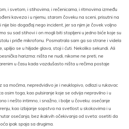
enom, i svetom, i stihovima, i rečenicama, i ritmovima između
obođeni kaveza i u njemu, starom čoveku na sceni, prisutni na
 nije bio događaj nego incident, jer sa njim je čovek voljno
Samo su sad stihovi i on mogli biti stopljeni u jedno biće koje su
 stolu i priđe mikrofonu. Posmatrala sam ga sa strane i videla
piljio se u hiljade glava, stoji i ćuti. Nekoliko sekundi. Ali
pesnička harizma: ništa ne nudi, nikome ne preti, ne
zarenim u času kada vazdušasto ništa u rečima postaje
sa moćima, nepredvidivo je i neuklopivo, odlazi u rukavac
šta osim toga, kao pulsiranje koje se odvija nepravilno i u
i nešto intimno, i snažno, i bolje u čoveku: osećanje
enju, kao izbijanje sopstva na svetlost u skokovima i u
tar osećanja, bez ikakvih očekivanja od sveta: osetiti da
moća ipak spaja sa drugima.