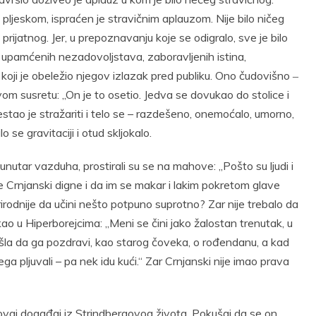
pljeskom, ispraćen je stravičnim aplauzom. Nije bilo ničeg
rijatnog. Jer, u prepoznavanju koje se odigralo, sve je bilo
i, upamćenih nezadovoljstava, zaboravljenih istina,
oji je obeležio njegov izlazak pred publiku. Ono čudovišno ‒
vom susretu: „On je to osetio. Jedva se dovukao do stolice i
estao je stražariti i telo se – razdešeno, onemoćalo, umorno,
o se gravitaciji i otud skljokalo.
 unutar vazduha, prostirali su se na mahove: „Pošto su ljudi i
e Crnjanski digne i da im se makar i lakim pokretom glave
prirodnije da učini nešto potpuno suprotno? Zar nije trebalo da
kao u Hiperborejcima: „Meni se čini jako žalostan trenutak, u
ošla da ga pozdravi, kao starog čoveka, o rođendanu, a kad
jega pljuvali – pa nek idu kući.“ Zar Crnjanski nije imao prava
 ovaj događaj iz Strindbergovog života. Pokušaj da se on