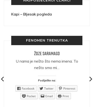
NAJPOSJEĆENIJI ČLANCI
Kapi – Bljesak pogleda
FENOMEN TRENUTKA
ŽOZE SARAMAGO
ričava
U nama je nešto što nema imena. To
nešto smo mi…
Podijelite na:
est
Facebook
Twitter
Pinterest
Pocket
Email
Print