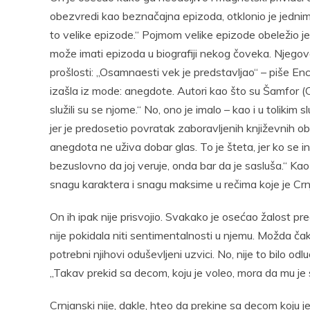
obezvredi kao beznačajna epizoda, otklonio je jedni
to velike epizode.“ Pojmom velike epizode obeležio je
može imati epizoda u biografiji nekog čoveka. Njegov
prošlosti: „Osamnaesti vek je predstavljao“ – piše E
izašla iz mode: anegdote. Autori kao što su Šamfor (
služili su se njome.“ No, ono je imalo – kao i u toliki
jer je predosetio povratak zaboravljenih književnih ob
anegdota ne uživa dobar glas. To je šteta, jer ko se i
bezuslovno da joj veruje, onda bar da je sasluša.“ K
snagu karaktera i snagu maksime u rečima koje je Crn
On ih ipak nije prisvojio. Svakako je osećao žalost 
nije pokidala niti sentimentalnosti u njemu. Možda čak 
potrebni njihovi oduševljeni uzvici. No, nije to bilo od
„Takav prekid sa decom, koju je voleo, mora da mu je
Crnjanski nije, dakle, hteo da prekine sa decom koju j